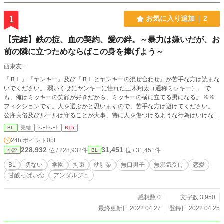
1
お気に入り追加
2
【完結】鉄の掟、血の契約、愛の絆。～暴力は嫌いだが、お
前の隣に立つためならばこの身を捧げよう～
西東友一
『ＢＬ』『ヤンキー』及び『ＢＬとヤンキーの混ぜ合わせ』が苦手な方は読まな
いでください。 弱いくせにヤンキーに憧れた三木翔太（通称ミッキー）。 で
も、俺はミッキーの笑顔が好きだから、ミッキーの横に立てる男になる。 ※※
フィクションです。人を選ぶかと思いますので、苦手な方は避けてください。
公序良俗及びルールは守ることが大事、特に人を傷つけるような行為はいけない
と思っています。 現実世界では気を付けてください。 でも、ＢＬって昔は公序
BL
完結
ｼｮｰﾄｼｮｰﾄ
R15
良俗に反してたのだろうか？ 子どもは大人の作ったルールに従っているだけ
24h.ポイント
0pt
で、自分らしさで生きちゃいけないのだろうか。 うーん･･･。 認められる価値観
228,932
31,451
位 / 228,932件
位 / 31,451件
小説
BL
が増えることはいいことですね。
BL
切ない
学園
拘束
幼馴染
無口男子
無邪気受け
恋愛
甘酸っぱい恋
アンダルジュ
感想数 0
文字数 3,950
最終更新日 2022.04.27
登録日 2022.04.25