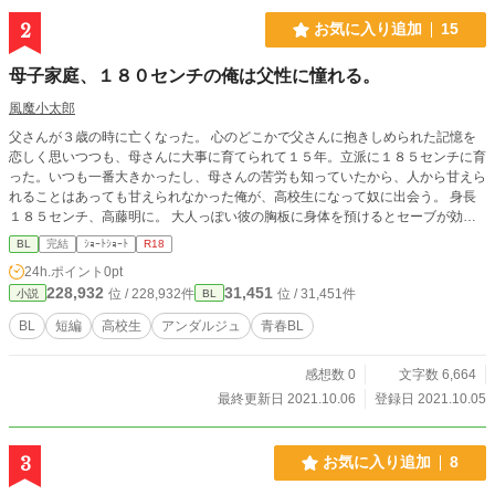
2
お気に入り追加
15
母子家庭、１８０センチの俺は父性に憧れる。
風魔小太郎
父さんが３歳の時に亡くなった。 心のどこかで父さんに抱きしめられた記憶を
恋しく思いつつも、母さんに大事に育てられて１５年。立派に１８５センチに育
った。いつも一番大きかったし、母さんの苦労も知っていたから、人から甘えら
れることはあっても甘えられなかった俺が、高校生になって奴に出会う。 身長
１８５センチ、高藤明に。 大人っぽい彼の胸板に身体を預けるとセーブが効か
なくなり・・・。
BL
完結
ｼｮｰﾄｼｮｰﾄ
R18
24h.ポイント
0pt
228,932
31,451
位 / 228,932件
位 / 31,451件
小説
BL
BL
短編
高校生
アンダルジュ
青春BL
感想数 0
文字数 6,664
最終更新日 2021.10.06
登録日 2021.10.05
3
お気に入り追加
8