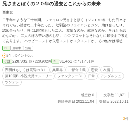
兄さまとぼくの２０年の過去とこれからの未来
西東友一
二千年のような二十年間。 フェイロン兄さまとぼく（ジン）の過ごした日々は
それぐらい濃密な二十年だった。 幼馴染のフェイロンとジン。助け合ったり、
認め合ったり、時には喧嘩もした二人。 友情なのか、敵意なのか、それとも恋
心なのか。 二人のほろ苦い恋のお話。 ◇◇ プロットはそれなりに最後まで考え
てあります。 ハッピーエンドか失恋エンドかエタエンドか、その他かは感想読
んで変わるかもですけど、一応決めてあります。 応援よろしくお願いします。
BL
連載中
短編
24h.ポイント
0pt
228,932
31,451
位 / 228,932件
位 / 31,451件
小説
BL
夜明けもしくは黄昏のＢＬ
異世界
ご都合主義
恋愛
友情
第10回BL小説大賞エントリー
ファンタジーBL
日常
アンダルジュ
ツンデレ
感想数 0
文字数 11,871
最終更新日 2022.11.04
登録日 2022.10.11
3
件