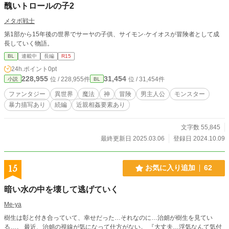
醜いトロールの子2
メタボ戦士
第1部から15年後の世界でサーヤの子供、サイモン·ケイオスが冒険者として成
長していく物語。
BL
連載中
長編
R15
24h.ポイント
0pt
228,955
31,454
位 / 228,955件
位 / 31,454件
小説
BL
ファンタジー
異世界
魔法
神
冒険
男主人公
モンスター
暴力描写あり
続編
近親相姦要素あり
文字数 55,845
最終更新日 2025.03.06
登録日 2024.10.09
15
お気に入り追加
62
暗い水の中を壊して逃げていく
Me-ya
樹生は彰と付き合っていて、幸せだった…それなのに…治朗が樹生を見てい
る…。 最近、治朗の視線が気になって仕方がない。 『大丈夫…浮気なんて気付