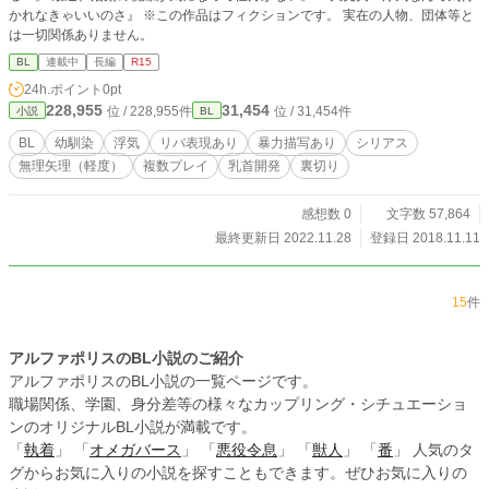
かれなきゃいいのさ』 ※この作品はフィクションです。 実在の人物、団体等と
は一切関係ありません。
BL
連載中
長編
R15
24h.ポイント
0pt
228,955
31,454
位 / 228,955件
位 / 31,454件
小説
BL
BL
幼馴染
浮気
リバ表現あり
暴力描写あり
シリアス
無理矢理（軽度）
複数プレイ
乳首開発
裏切り
感想数 0
文字数 57,864
最終更新日 2022.11.28
登録日 2018.11.11
15
件
アルファポリスのBL小説のご紹介
アルファポリスのBL小説の一覧ページです。
職場関係、学園、身分差等の様々なカップリング・シチュエーショ
ンのオリジナルBL小説が満載です。
「
執着
」 「
オメガバース
」 「
悪役令息
」 「
獣人
」 「
番
」 人気のタ
グからお気に入りの小説を探すこともできます。ぜひお気に入りの