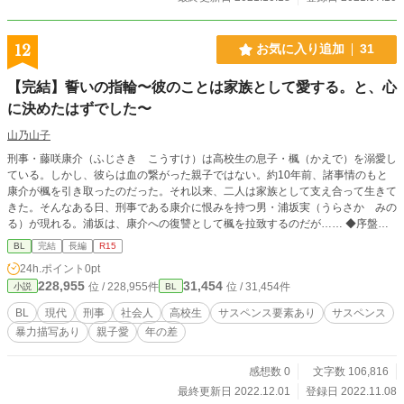
12
お気に入り追加
31
【完結】誓いの指輪〜彼のことは家族として愛する。と、心
に決めたはずでした〜
山乃山子
刑事・藤咲康介（ふじさき こうすけ）は高校生の息子・楓（かえで）を溺愛し
ている。しかし、彼らは血の繋がった親子ではない。約10年前、諸事情のもと
康介が楓を引き取ったのだった。それ以来、二人は家族として支え合って生きて
きた。そんなある日、刑事である康介に恨みを持つ男・浦坂実（うらさか みの
る）が現れる。浦坂は、康介への復讐として楓を拉致するのだが…… ◆序盤は
サスペンス風味が強めです ◆暴力表現があるエピソードにはタイトルの後ろに
BL
完結
長編
R15
「*」を付けてます
24h.ポイント
0pt
228,955
31,454
位 / 228,955件
位 / 31,454件
小説
BL
BL
現代
刑事
社会人
高校生
サスペンス要素あり
サスペンス
暴力描写あり
親子愛
年の差
感想数 0
文字数 106,816
最終更新日 2022.12.01
登録日 2022.11.08