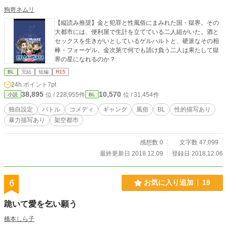
狗嵜ネムリ
【縦読み推奨】金と犯罪と性風俗にまみれた国・獄界。その
大都市には、便利屋で生計を立てている二人組がいた。酒と
セックスを生きがいとしているゲルハルトと、硬派なその相
棒・フォーゲル。金次第で何でも請け負う二人は果たして獄
界の星になれるのか？
BL
完結
短編
R15
24h.ポイント
7pt
38,895
10,570
位 / 228,955件
位 / 31,454件
小説
BL
独自設定
バトル
コメディ
ギャング
風俗
BL
性的描写あり
暴力描写あり
架空都市
感想数 0
文字数 47,099
最終更新日 2018.12.09
登録日 2018.12.06
6
お気に入り追加
19
跪いて愛を乞い願う
橋本しら子