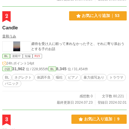
まったルディアに、どこからか不思議な声が聞こえてくる。
『ルディア、辛かったね。ねえ、君がいなくなった後の公爵
家がどうなるか見てごらん。そしてもう一度、自分で選ぶん
2
お気に入り追加
53
だ』 誰⋯？ 何を選ぶの⋯？ そう思った瞬間、ルディアの魂
はバウアー公爵家の屋敷に引き戻されていた。 後悔する寡黙
Candle
な公爵フィンセントと、運命に翻弄される男爵ルディア。ル
ディアを密かに想う親友アイクも絡み、それぞれのハッピー
音和うみ
エンドへと向かう。 男性妊娠可能な世界です。 主人公が虐め
虐待を受け人に頼って来れなかった子と、それに寄り添おう
られるのを書くのは胸が痛みますが、最後は幸せにしたいで
とする子のお話
す。 Rシーンは話の流れで触れる程度ですが、一応※付けま
す。 2~3日に1話更新する予定ですが、筆の進みが悪い時は不
BL
連載中
短編
R15
定期になるかもしれません。(¯―¯٥) なにぶん素人の趣味で書
24h.ポイント
14pt
いておりますので、気長に待って頂けたらと思います。 ※画
31,962
8,345
位 / 228,955件
位 / 31,454件
小説
BL
像はpicrewさんよりお借りしました。 Xアカウント(@wawaw
a_o_o_)
BL
ネグレクト
体調不良
嘔吐
ピアノ
暴力描写あり
トラウマ
パニック
感想数 0
文字数 80,221
最終更新日 2024.07.23
登録日 2024.02.01
3
お気に入り追加
9