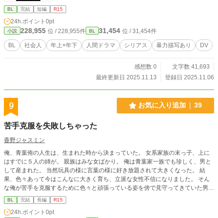
BL
完結
短編
R15
24h.ポイント
0pt
228,955
31,454
位 / 228,955件
位 / 31,454件
小説
BL
BL
社会人
年上×年下
人間ドラマ
シリアス
暴力描写あり
DV
感想数 0
文字数 41,693
最終更新日 2025.11.13
登録日 2025.11.06
9
お気に入り追加
39
苦手克服を失敗しちゃった
香野ジャスミン
俺、青葉侑の人生は、生まれた時から決まっていた。 女系家族の末っ子、上に
はすでに５人の姉が。 親族はみな女ばかり。 俺は青葉家一族でも珍しく、男と
して産まれた。 当然玩具の様に言葉の様に好き放題されて大きくなった。 結
果、色々あって今はこんなに大きく育ち、立派な女性不信になりました。 そん
な俺が苦手を克服するために色々と頑張っている姿を傍で見守ってきていた男と
のやり取りをご覧いただこう。※ムーンライトノベルズ(ボーイズラブ)にて同時
BL
完結
長編
R15
公開中。
24h.ポイント
0pt