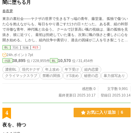
闇に堕ちる月
春夜夢
東京の裏社会――ヤクザの世界で生きる下っ端の青年、藤堂蓮。 孤独で傷つい
た心を抱えながらも、毎日をやり過ごすだけの日々だった。 ある夜、組の幹部
で冷徹な青年、神代颯と出会う。 クールで計算高い颯の視線は、蓮の孤独を見
抜き、彼に近づく。 最初は拒絶していた蓮も、次第に颯の強さと優しさに心を
開き始める。 しかし、組内抗争や裏切り、過去の因縁が二人を引き裂こうとす
る。 危険と欲望が交錯する中、互いに依存し、心を重ねていく二人。 命を懸け
BL
完結
短編
R15
た抗争の果てに、蓮と颯は本当の絆と愛を見つけることができるのか。
24h.ポイント
7pt
38,895
10,570
位 / 228,955件
位 / 31,454件
小説
BL
濃密BL
現代ヤクザ
年上攻め
年下受け
組内恋愛
クライマックスラブ
禁断の関係
ドS攻め
秘密の恋
暴力描写あり
感想数 0
文字数 9,991
最終更新日 2025.10.17
登録日 2025.10.14
4
お気に入り追加
6
夜を、待つ