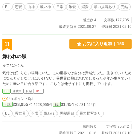
BL
恋愛
山神
醜い神
日常
敬愛
溺愛
暴力描写あり
完結
感想数 4
文字数 177,705
最終更新日 2021.09.27
登録日 2021.02.16
11
お気に入り追加
156
嫌われの黒
みつなかくん
気付けば知らない場所にいた。この世界では自分は異端だった。生きていくため
になんとかしなければいけない。異世界に飛ばされてしまった少年が生きていく
ために辛い目に合う話です。 こちらは他サイトにも掲載しています。
BL
連載中
長編
R15
24h.ポイント
0pt
228,955
31,454
位 / 228,955件
位 / 31,454件
小説
BL
BL
異世界
不憫
嫌われ
黒髪黒目
暴力描写あり
感想数 0
文字数 85,842
最終更新日 2021.10.18
登録日 2021.07.10