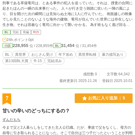
刑事である草薙竜司は、とある事件の犯人を追っていた。それは、捜査の合間に
起きたほんの一瞬の出来事だった。 人々が行き交う雑踏に吹いた一陣の風によ
り、目を開けた次の瞬間には見知らぬ土地に1人に佇んでいた。 画面越しの映像
でしか見たことのないような海外の建物、竜司が住んでいた世界には存在しない
生き物。それは容赦なく竜司に向かって襲いかかる。 為す術もなく逃げ回る竜
司は、そこで1人の少年と出会った。彼を守るために戦う選択をした竜司は、そ
BL
完結
長編
R15
こで己のスキルを覚醒させた。難を逃れたところで、少年は竜司に約束をした。
24h.ポイント
0pt
「いつか、強くなってあたなたのために戦いたい！」 子供の可愛い口約束だと
228,955
31,454
位 / 228,955件
位 / 31,454件
小説
BL
思い、竜司はその約束を承諾した。 その後、遅れてやってきた軍に保護された
竜司。帰る術も見つからず途方に暮れていたが、腕を買われて軍に入隊。このセ
BL
異世界
おじさん受け
年下攻め
異世界転移
暴力描写あり
レニア帝国領で生きて行くことを選んだ。 そして20年後……あのとき少年だっ
第13回BL大賞
R-15
完結済み
た男は、かつての約束を果たすために、この世界ではいつの間にかリュージと呼
ばれ、軍の総帥になった男の元へやってきたのだった。 「私の命は生涯あなた
だけに捧げます。どうか、この命尽きるまでお側にいることをお許し下さい」
感想数 0
文字数 64,342
以前よりも重たい思いを携えて。 少年、ルシード・ハイスは軍の将軍まで上り
最終更新日 2025.11.26
登録日 2025.10.01
詰め、約束通りリュージのためにその身を費やす。そんな中で、リュージもルシ
ードを労い交流を深めようと彼を食事に誘う。 そこで見たのは、いつもリュー
ジの前では完璧であろうとするルシードの意外な一面だった。その一面を見れた
7
お気に入り追加
5
ことを嬉しく思う反面、ルシードからの思いには応えられずにいた。 そのと
き、リュージとルシードの前に帝国に数百年居座り続けている因縁の妖魔インウ
甘いの辛いのどっちにするの？
ィディアがその姿を現した。 どうにか危機を乗り切りはしたが、ルシードがイ
ンウィディアに攫われてしまう。 仲間のおかげで長くに渡り見つけられずにい
ずんだもち
たインウィディアの根城を探し出すことに成功したリュージは、妖魔討伐とルシ
今まで父と2人暮らしをしてきた主人公巳織。だが、事故で父をなくし、母方の
ードの救出に向かう。 だが、そこで待ち構えていたのは、インウィディアに操
叔母に引き取られることになった。そこで自分は三つ子だったということが判明
られているルシードだった。 傷つきながらもどうにかルシードを取り戻すこと