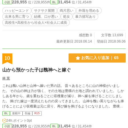
228,955
31,454
位 / 228,955件
位 / 31,454件
小説
BL
ハッピーエンド
サクサク展開
両片思い
外堀を埋める
出来る男に育つ
結構、口が悪い
処女
暴力描写あり
高校生×高校生から社会人×社会人に成長
感想数 0
文字数 13,699
最終更新日 2018.06.14
登録日 2018.06.06
10
お気に入り追加
65
山から預かった子は醜神へと嫁ぐ
林 業
これは醜い山神と山神へ嫁いだ男の話。 昔々あるところに山の神様がいまし
た。 その山の神は力が強く、その土地は豊穣の土地と謂われていました。 しか
しある年から、歳を重ねるごとに収穫量が減り、神へ嫁を捧げることにしまし
た。 捧げた嫁は一度消えたものの戻ってきました。 山神を醜い罵りながらも捧
げることにより収穫量は元に戻り、再び嫁を捧げるようになりました。 豊穣の
大地を捨てることなど人にはできません。 今や悪しき風習となったその土地
BL
連載中
長編
R15
で、醜い山神へ捧げられた嫁が居ました。 ある農村に伝わる山神の話の一つ。
24h.ポイント
0pt
228,955
31,454
位 / 228,955件
位 / 31,454件
小説
BL