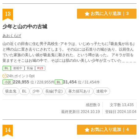
13
お気に入り追加
3
少年と山の中の古城
あおくらげ
山の近くの田舎に住む男子高校生･アキラは、いじめっ子たちに｢吸血鬼が出る｣
と噂の山に置き去りにされてしまう。 その山には石造りの城があり、以前住ん
でいた家族の美しい娘が吸血鬼に殺された、という噂があった。 アキラが目を
覚ますとそこはお城の中で、そばには肌の白い美しい少年が立っていた＿＿＿＿
BL
連載中
長編
R15
24h.ポイント
0pt
228,955
31,454
位 / 228,955件
位 / 31,454件
小説
BL
吸血鬼
BL
少年
長編(予定)
暴力描写あり
連載中
感想数 0
文字数 13,435
最終更新日 2024.10.19
登録日 2024.10.04
14
お気に入り追加
4