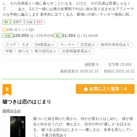
し、その兄弟達と一緒に暮らすことになる。だけど、その兄弟は普通じゃなく
に成功したリュージ。連戦の末、長年の宿敵であるインウィディアの討伐にも成
て、、、 あと、3人で一緒に山奥の全寮制でやばい奴が送り込まれるアブノーマ
功する。 国に戻り、再びルシードからの想いをぶつけられたリュージは、今度
ルな学校に編入します 基本的に出てくる人、癖強いの多い ヤンキー漫画にBLを
は逃げることなくその想いに応えるのだった。 ※カクヨム掲載の加筆修正版
追加したような話です ギャグとシリアスどっちもあります 恋愛発展まで時間か
BL
連載中
短編
R15
かるかも、、、
24h.ポイント
0pt
228,955
31,454
位 / 228,955件
位 / 31,454件
小説
BL
三つ子
天才
SM要素あり
ヤンキー
完璧超人
無理矢理表現あり
学園
拗らせ
暴力描写あり
近親相姦要素あり
感想数 0
文字数 25,952
最終更新日 2026.02.15
登録日 2025.10.22
8
お気に入り追加
6
嘘つきは恋のはじまり
緩崎ゆるめ
傷ついた彼を助けた夜から、何かが変わりはじめた。 彼が過
去と向き合うたび、俺もまた、自分の中の“優しさ”を試され
る。 嘘つきは恋のはじまり——優しさが、未来を照らしてい
く。 ※暴力表現あり