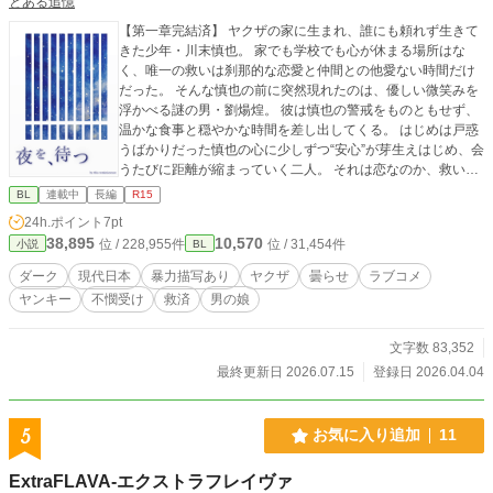
とある追憶
【第一章完結済】 ヤクザの家に生まれ、誰にも頼れず生きて
きた少年・川末慎也。 家でも学校でも心が休まる場所はな
く、唯一の救いは刹那的な恋愛と仲間との他愛ない時間だけ
だった。 そんな慎也の前に突然現れたのは、優しい微笑みを
浮かべる謎の男・劉煬煌。 彼は慎也の警戒をものともせず、
温かな食事と穏やかな時間を差し出してくる。 はじめは戸惑
うばかりだった慎也の心に少しずつ“安心”が芽生えはじめ、会
うたびに距離が縮まっていく二人。 それは恋なのか、救いな
のか——。 孤独な少年と、不思議な優しさを持つ男の出会い
BL
連載中
長編
R15
が、慎也の世界を静かに変えていく。 ※※話が進むにつれ
24h.ポイント
7pt
て、空気が少しずつ沈んでいきます。嫌な予感がしたら、そ
38,895
10,570
位 / 228,955件
位 / 31,454件
小説
BL
の直感を大事にして、無理せず読書を止めてください。※※
※直接的な性描写はありませんが、暴力表現があります。 ※
ダーク
現代日本
暴力描写あり
ヤクザ
曇らせ
ラブコメ
表紙及び地の文の表現の整形に生成AIを使用しています。 ※
ヤンキー
不憫受け
救済
男の娘
本作はpixiv掲載作品の再掲です。 https://www.pixiv.net/novel/
series/15011804 （最新話もこちら） この作品はフィクショ
ンです。作中に登場する団体・人物・事件などはすべて架空
文字数 83,352
であり、実在のものとは関係ありません。 描写は複数の資料
最終更新日 2026.07.15
登録日 2026.04.04
や創作上の解釈をもとにしています。
5
お気に入り追加
11
ExtraFLAVA-エクストラフレイヴァ