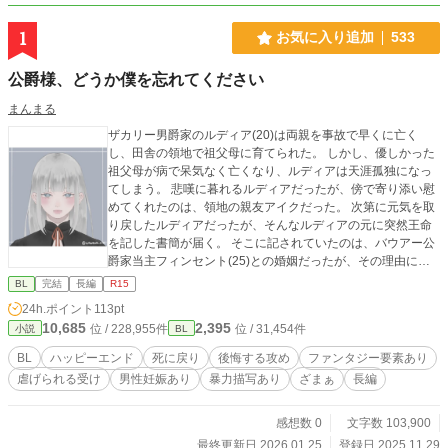
1
お気に入り追加
533
公爵様、どうか僕を忘れてください
まんまる
ザカリー男爵家のルディア(20)は両親を事故で早くに亡く
し、田舎の領地で祖父母に育てられた。 しかし、優しかった
祖父母が病で呆気なく亡くなり、ルディアは天涯孤独になっ
てしまう。 悲嘆に暮れるルディアだったが、傍で寄り添い慰
めてくれたのは、領地の親友アイクだった。 次第に元気を取
り戻したルディアだったが、そんなルディアの元に突然王命
を記した書簡が届く。 そこに記されていたのは、バウアー公
爵家当主フィンセント(25)との婚姻だったが、その理由にル
ディアは驚く。 『この婚姻は«神の愛し子»ルディアをバウア
BL
完結
長編
R15
ー公爵家で保護し、その血を絶やさぬようにする為である』
24h.ポイント
113pt
手紙の内容はにわかには信じ難いものだったが、王命に背く
10,685
2,395
位 / 228,955件
位 / 31,454件
小説
BL
ことはできず、ルディアは仕方なく王都に向かう。 そんなル
ディアを待っていたのは、フィンセントの元婚約者だと名乗
BL
ハッピーエンド
死に戻り
後悔する攻め
ファンタジー要素あり
る、公爵令嬢オディーヌからの壮絶な虐めだった。 虐めに必
虐げられる受け
男性妊娠あり
暴力描写あり
ざまぁ
長編
死に耐える中、新しい命を授かり希望を見出したルディアだ
ったが、日に日に苛烈さを増すオディーヌの虐めに、とうと
う耐えきれなくなったルディアは、湖に身を投げてしまう。
感想数 0
文字数 103,900
冷たい湖に沈んでいくルディア。 静かに湖の底で息絶えてし
最終更新日 2026.01.25
登録日 2025.11.29