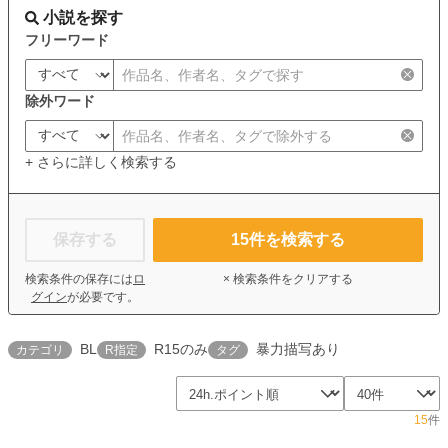
小説を探す
フリーワード
除外ワード
+ さらに詳しく検索する
保存する
15
件を検索する
検索条件の保存には
ロ
× 検索条件をクリアする
グイン
が必要です。
BL
R15のみ
暴力描写あり
カテゴリ
R指定
タグ
15
件