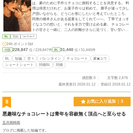
は、豪のために手作りチョコに挑戦することを決意する。 料
理は得意だけれど、お菓子作りは初めて。 勝手が違って少し
戸惑いながらも、どうにか形にしたいと考えていたところ、
同僚の橋本さんがある提案をしてくれて――。 丁寧でまっす
ぐなユウの想いと、それを全力で受け止める豪。 チョコレー
トの甘さと一緒に、二人の距離がさらに近づく、甘い甘いバ
レンタインストーリー。
BL
完結
ｼｮｰﾄｼｮｰﾄ
24h.ポイント
0pt
228,847
31,440
位 / 228,847件
位 / 31,440件
小説
BL
BL
短編
甘々
バレンタイン
チョコレート
豪✖️ユウ
ショートショート
同棲BL
同棲
感想数 0
文字数 2,676
最終更新日 2026.01.12
登録日 2026.01.12
8
お気に入り追加
3
悪趣味なチョコレートは青年を容赦無く頂点へと至らせる
五月雨時雨
ブログに掲載した短編です。