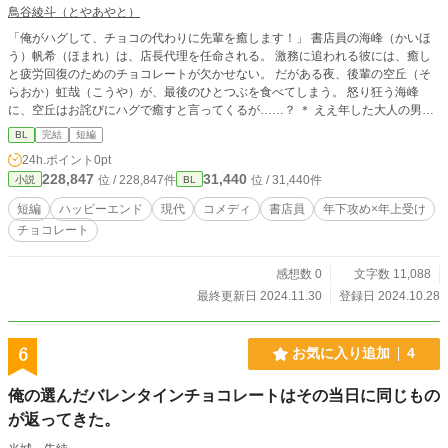
鳥谷綾斗（とやあやと）
「俺がハグして、チョコの代わりに先輩を癒します！」 書店員の海峰（かいほ
う）帆希（ほまれ）は、店長代理を任命される。 激務に追われる彼には、癒し
と疲労回復のためのチョコレートが欠かせない。 だがある夜、後輩の空丘（そ
らおか）虹哉（こうや）が、最後のひとつぶを食べてしまう。 怒り狂う海峰
に、空丘はお詫びにハグで癒すと言ってくるが……？ ＊ ええ年した大人の男た
ちがボケとツッコミの応酬をしながらイチャつく、ウルトラハイパー健全なBL
BL
完結
短編
です。
24h.ポイント
0pt
228,847
31,440
位 / 228,847件
位 / 31,440件
小説
BL
短編
ハッピーエンド
現代
コメディ
書店員
年下攻め×年上受け
チョコレート
感想数 0
文字数 11,088
最終更新日 2024.11.30
登録日 2024.10.28
6
お気に入り追加
4
俺の選んだバレンタインチョコレートはその当日に同じもの
が返ってきた。