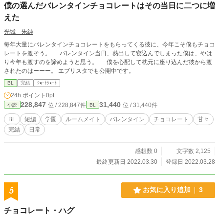
僕の選んだバレンタインチョコレートはその当日に二つに増
人が疑いの眼差しを向けてきて…。
えた
光城 朱純
毎年大量にバレンタインチョコレートをもらってくる彼に、今年こそ僕もチョコ
レートを渡そう。 バレンタイン当日、熱出して寝込んでしまった僕は、やは
り今年も渡すのを諦めようと思う。 僕を心配して枕元に座り込んだ彼から渡
されたのはーーー。 エブリスタでも公開中です。
BL
完結
ｼｮｰﾄｼｮｰﾄ
24h.ポイント
0pt
228,847
31,440
位 / 228,847件
位 / 31,440件
小説
BL
BL
短編
学園
ルームメイト
バレンタイン
チョコレート
甘々
完結
日常
感想数 0
文字数 2,125
最終更新日 2022.03.30
登録日 2022.03.28
5
お気に入り追加
3
チョコレート・ハグ