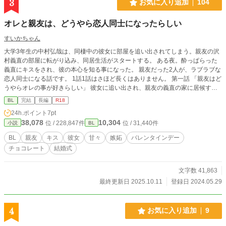
3
お気に入り追加
104
オレと親友は、どうやら恋人同士になったらしい
すいかちゃん
大学3年生の中村弘哉は、同棲中の彼女に部屋を追い出されてしまう。親友の沢
村義直の部屋に転がり込み、同居生活がスタートする。 ある夜。酔っぱらった
義直にキスをされ、彼の本心を知る事になった。 親友だった2人が、ラブラブな
恋人同士になる話です。 1話1話はさほど長くはありません。 第一話 「親友はど
うやらオレの事が好きらしい」 彼女に追い出され、親友の義直の家に居候する
事になった弘哉。ある日、寝ているところを義直にキスされ…。 第二話 「オレ
BL
完結
長編
R18
は、どうやら親友の事を好きになったみたいだ」 エッチな関係になった弘哉と
24h.ポイント
7pt
義直。だが、弘哉には義直への気持ちがいまいちわからなかった。そんな時、義
38,078
10,304
位 / 228,847件
位 / 31,440件
小説
BL
直が年上の男性と…。 第三話 「恋人は、どうやらオレの元カノに嫉妬している
らしい」 ラブラブな二人の前に、弘哉の元カノが現れ…。 第四話 「どうやらオ
BL
親友
キス
彼女
甘々
嫉妬
バレンタインデー
レは、恋人を傷つけてしまったらしい」 友人の浩介の言葉に、バレたらどうし
チョコレート
結婚式
ようと不安になる弘哉。その事で義直を傷つけてしまい…。 第五話 「どうやら
恋人は、オレからのチョコレートを待っていたみたいだ」 バレンタインデーの
甘々な2人の話です。 第六話 「どうやらオレは、恋人との✕✕✕が我慢できない
文字数 41,863
らしい」 連日のように激しく求めてくる義直に、弘哉はかなり困っていた。つ
最終更新日 2025.10.11
登録日 2024.05.29
いついかわいくない言葉を言ってしまい、小さなケンカとなる。そんな時、高校
時代の友人・野々川一諒からしばらく泊めてくれと頼まれる。弘哉と義直は、単
なる友達を演じなくてはならなくて…。 一人で寝る寂しさに、弘哉は…。 第七
4
お気に入り追加
9
話 「どうやらオレは恋人と離れたくないらしい」 大学を卒業し、新しいマンシ
ョンに引っ越した義直と弘哉。ラブラブな日々を送る2人を、弘哉の兄である雅