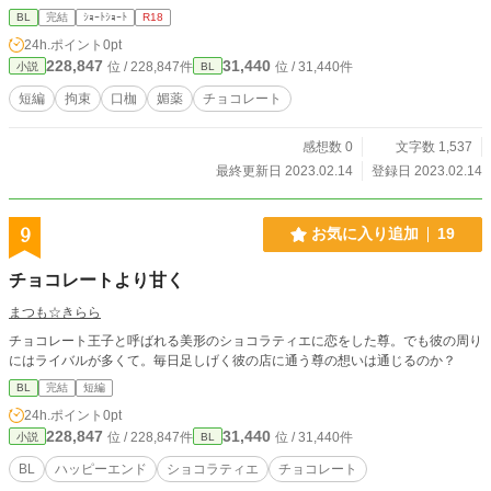
BL
完結
ｼｮｰﾄｼｮｰﾄ
R18
24h.ポイント
0pt
228,847
31,440
位 / 228,847件
位 / 31,440件
小説
BL
短編
拘束
口枷
媚薬
チョコレート
感想数 0
文字数 1,537
最終更新日 2023.02.14
登録日 2023.02.14
9
お気に入り追加
19
チョコレートより甘く
まつも☆きらら
チョコレート王子と呼ばれる美形のショコラティエに恋をした尊。でも彼の周り
にはライバルが多くて。毎日足しげく彼の店に通う尊の想いは通じるのか？
BL
完結
短編
24h.ポイント
0pt
228,847
31,440
位 / 228,847件
位 / 31,440件
小説
BL
BL
ハッピーエンド
ショコラティエ
チョコレート