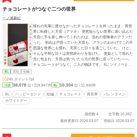
チョコレートがつなぐ二つの世界
一ノ瀬麻紀
憧れの先輩に渡せなかったチョコレートを持ったまま、異世
界に転移した天音（アマネ） 突然知らない世界に迷い込んだ
天音に手を差し伸べてくれたのは、流れの冒険者のアランだ
った。 初めは戸惑っていた天音も、アランのおかげでこの不
思議な世界にも慣れ、充実した日々を過ごしていた。 けど、
そんな平和な日々は突然終わりを告げた。 突如として現れた
光に包まれ、天音は気づいたら元の世界に戻っていた――。
チョコレートがつなぐ、二人の物語です。 Xにツイノベとし
て公開したものを改稿しました。 結構変わっているので、ツ
BL
完結
短編
イノベで読んだ方にも楽しんでもらえると思います。
24h.ポイント
7pt
38,078
10,304
位 / 228,847件
位 / 31,440件
小説
BL
BL
ハッピーエンド
短編
チョコレート
異世界
バレンタイン
ホワイトデー
感想数 4
文字数 10,382
最終更新日 2026.03.07
登録日 2026.03.07