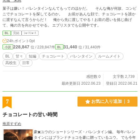
光城 朱純
菓子は嫌い！ バレンタインなんてもってのほかだ。 そんな俺が何故、コンビ
ニでチョコレートを探してるのか。 お前があんな顔で、チョコレートを誰か
に渡すなんて言うからだ！ 俺から先に渡してやる！お前の思いを捻じ曲げ
て、俺の方を向かせてやる。 エブリスタでも公開中です。
BL
完結
ｼｮｰﾄｼｮｰﾄ
24h.ポイント
0pt
228,847
31,440
位 / 228,847件
位 / 31,440件
小説
BL
BL
甘々
短編
チョコレート
バレンタイン
ルームメイト
高校生
日常
感想数 0
文字数 2,739
最終更新日 2022.06.23
登録日 2022.06.21
7
お気に入り追加
3
チョコレートの甘い時間
推原すずめ
豪✖️ユウのショートシリーズ・バレンタイン編。 毎年バレン
タインにはブランドチョコを豪に贈っているユウ。 でも今年