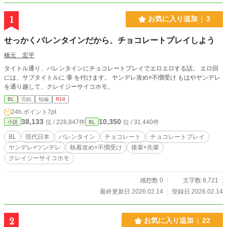
1
お気に入り追加
3
せっかくバレンタインだから、チョコレートプレイしよう
橋元 宏平
タイトル通り、バレンタインにチョコレートプレイでエロエロする話。 エロ回
には、サブタイトルに 🔞 を付けます。 ヤンデレ攻め×不憫受け もはやヤンデレ
を通り越して、クレイジーサイコホモ。
BL
完結
短編
R18
24h.ポイント
7pt
38,133
10,350
位 / 228,847件
位 / 31,440件
小説
BL
BL
現代日本
バレンタイン
チョコレート
チョコレートプレイ
ヤンデレ×ツンデレ
執着攻め×不憫受け
後輩×先輩
クレイジーサイコホモ
感想数 0
文字数 8,721
最終更新日 2026.02.14
登録日 2026.02.14
2
お気に入り追加
22