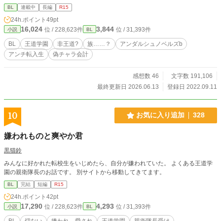
していた。 あの日、例の不思議な転入生が来るまでは… ー
BL
連載中
長編
R15
ーーーーーーーー 作者は執筆初心者なので、おかしくなっ
24h.ポイント
49pt
たりするかもしれませんが、温かく見守って(?)くれると嬉し
16,024
3,844
位 / 228,623件
位 / 31,393件
小説
BL
いです。また、この小説はその場のノリとテンションと思い
付きで書かれていることが多いため、広げた風呂敷を畳みき
BL
王道学園
非王道?
族……？
アンダルシュノベルズb
れなくなっています。自業自得ですね。 学生のため、スト
アンチ転入生
偽チャラ会計
ック残量状況によっては土曜更新が出来ないことがあるかも
しれません。ご了承下さい。 所々シリアス&コメディ(?)風
味有り ＊表紙は、我が妹である あくす(Twitter名) に描いても
感想数 46
文字数 191,106
らった真琴です。かわいい ＊お気に入り数200突破!!有難う御
最終更新日 2026.06.13
登録日 2022.09.11
座います!2023/08/25 ＊エブリスタでも投稿し始めました。ア
ルファポリス先行です。2023/03/20
10
お気に入り追加
328
嫌われものと爽やか君
黒猫鈴
みんなに好かれた転校生をいじめたら、自分が嫌われていた。 よくある王道学
園の親衛隊長のお話です。 別サイトから移動してきてます。
BL
完結
短編
R15
24h.ポイント
42pt
17,290
4,293
位 / 228,623件
位 / 31,393件
小説
BL
BL
切ない
嫌われ→愛され
王道学園
親衛隊長受け