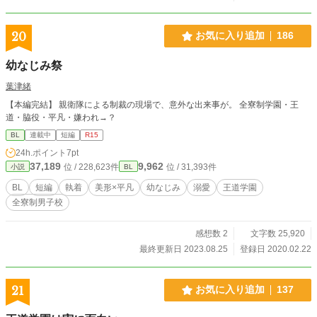
ルズ、エブリスタにて投稿！ 完結しました。後日談……だ
す、かも？
20
お気に入り追加
186
幼なじみ祭
葉津緒
【本編完結】 親衛隊による制裁の現場で、意外な出来事が。 全寮制学園・王
道・脇役・平凡・嫌われ→？
BL
連載中
短編
R15
24h.ポイント
7pt
37,189
9,962
位 / 228,623件
位 / 31,393件
小説
BL
BL
短編
執着
美形×平凡
幼なじみ
溺愛
王道学園
全寮制男子校
感想数 2
文字数 25,920
最終更新日 2023.08.25
登録日 2020.02.22
21
お気に入り追加
137