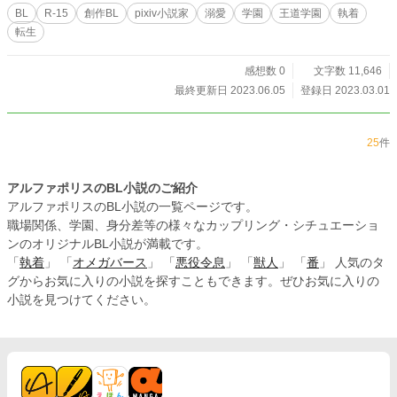
BL
R-15
創作BL
pixiv小説家
溺愛
学園
王道学園
執着
転生
感想数 0
文字数 11,646
最終更新日 2023.06.05
登録日 2023.03.01
25
件
アルファポリスのBL小説のご紹介
アルファポリスのBL小説の一覧ページです。
職場関係、学園、身分差等の様々なカップリング・シチュエーショ
ンのオリジナルBL小説が満載です。
「
執着
」 「
オメガバース
」 「
悪役令息
」 「
獣人
」 「
番
」 人気のタ
グからお気に入りの小説を探すこともできます。ぜひお気に入りの
小説を見つけてください。