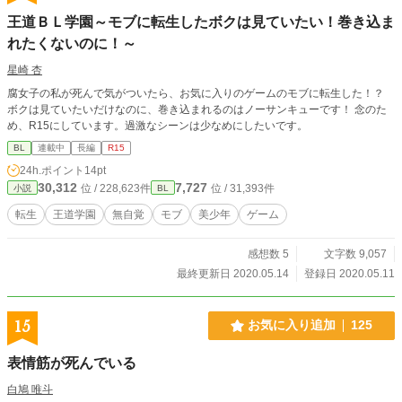
王道ＢＬ学園～モブに転生したボクは見ていたい！巻き込ま
れたくないのに！～
星崎 杏
腐女子の私が死んで気がついたら、お気に入りのゲームのモブに転生した！？
ボクは見ていたいだけなのに、巻き込まれるのはノーサンキューです！ 念のた
め、R15にしています。過激なシーンは少なめにしたいです。
BL
連載中
長編
R15
24h.ポイント
14pt
30,312
7,727
位 / 228,623件
位 / 31,393件
小説
BL
転生
王道学園
無自覚
モブ
美少年
ゲーム
感想数 5
文字数 9,057
最終更新日 2020.05.14
登録日 2020.05.11
15
お気に入り追加
125
表情筋が死んでいる
白鳩 唯斗