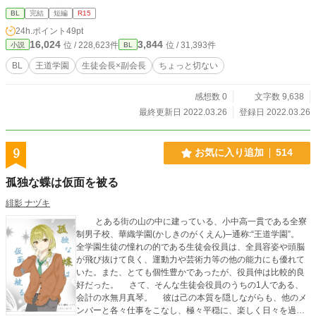
BL
完結
短編
R15
24h.ポイント
49pt
16,024
3,844
位 / 228,623件
位 / 31,393件
小説
BL
BL
王道学園
生徒会長×副会長
ちょっと切ない
感想数 0
文字数 9,638
最終更新日 2022.03.26
登録日 2022.03.26
9
お気に入り追加
514
孤独な蝶は仮面を被る
緋影 ナヅキ
とある街の山の中に建っている、小中高一貫である全寮
制男子校、華織学園(かしきのがくえん)─通称:“王道学園”。
全学園生徒の憧れの的である生徒会役員は、全員容姿や頭脳
が飛び抜けて良く、運動力や芸術力等の他の能力にも優れて
いた。また、とても個性豊かであったが、役員仲は比較的良
好だった。 さて、そんな生徒会役員のうちの1人である、
会計の水無月真琴。 彼は己の本質を隠しながらも、他のメ
ンバーと各々仕事をこなし、極々平穏に、楽しく日々を過ご