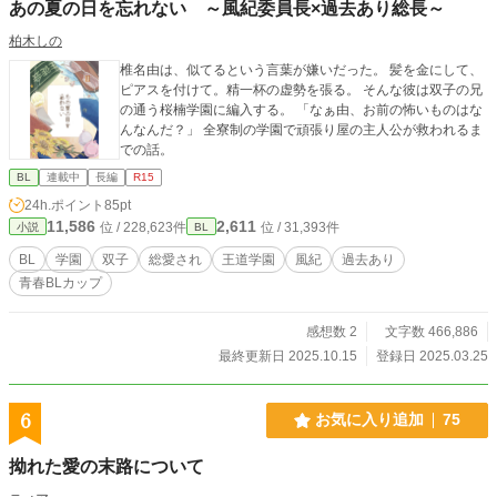
あの夏の日を忘れない ～風紀委員長×過去あり総長～
柏木しの
椎名由は、似てるという言葉が嫌いだった。 髪を金にして、
ピアスを付けて。精一杯の虚勢を張る。 そんな彼は双子の兄
の通う桜楠学園に編入する。 「なぁ由、お前の怖いものはな
んなんだ？」 全寮制の学園で頑張り屋の主人公が救われるま
での話。
BL
連載中
長編
R15
24h.ポイント
85pt
11,586
2,611
位 / 228,623件
位 / 31,393件
小説
BL
BL
学園
双子
総愛され
王道学園
風紀
過去あり
青春BLカップ​
感想数 2
文字数 466,886
最終更新日 2025.10.15
登録日 2025.03.25
6
お気に入り追加
75
拗れた愛の末路について