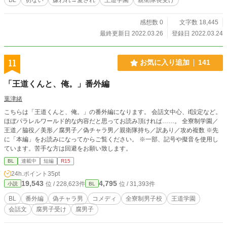
感想数 0
文字数 18,445
最終更新日 2022.03.26
登録日 2022.03.24
11
お気に入り追加
141
「王道くんと、俺。」番外編
葉津緒
こちらは「王道くんと、俺。」の番外編になります。 会話文中心、if設定など。
ほぼパラレルワールド的な内容だと思ってお読み頂ければ……。 全寮制学園／
王道／脇役／美形／腐男子／偽チャラ男／親衛隊持ち／訳あり／攻め複数 ※先
に「本編」をお読みになってからご覧ください。 ※一部、記号や擬音を使用し
ています。苦手な方は回避をお願い致します。
BL
連載中
短編
R15
24h.ポイント
35pt
19,543
4,795
位 / 228,623件
位 / 31,393件
小説
BL
BL
番外編
偽チャラ男
コメディ
全寮制男子校
王道学園
会話文
腐男子受け
腐男子