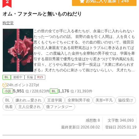
2
お気に入り追加
245
オム・ファタールと無いものねだり
狗空堂
この世の全てが手に入る者たちが、永遠に手に入れられない
たった一つのものの話。 前野の血を引く人間は、人を良くも
悪くもぐちゃぐちゃにする。その血の呪いのせいで、後田宗
介の主人兼親友である前野篤志はトラブルに巻き込まれてば
かり。 この度編入した金持ち全寮制の男子校では、学園を牽
引する眉目秀麗で優秀な生徒ばかり惹きつけて学内風紀を乱
す日々。どうやら篤志の一挙手一投足は『大衆に求められす
ぎる』天才たちの心に刺さって抜けないらしい。 天才たちは
蟻の如く篤志に群がるし、それを快く思わない天才たちのフ
BL
連載中
長編
R15
ァンからはやっかみを買うし、でも主人は毎日能天気だし。
24h.ポイント
227pt
そんな主人を全てのものから護る為、今日も宗介は全方向に
5,951
1,176
位 / 228,623件
位 / 31,393件
小説
BL
噛み付きながら学生生活を奔走する。 これは、天才の影に隠
れたとるに足らない凡人が、凡人なりに走り続けて少しずつ
BL
嫌われ→愛され
王道学園
全寮制男子校
美形×平凡
脇役受け
認められ愛されていく話。 2025.10.30 第13回ＢＬ大賞に参
執着
主人公愛され
微ファンタジー
加しています。応援していただけると嬉しいです。 ※王道学
園の脇役受け。 ※主人公は従者の方です。 ※序盤は主人の方
が大勢に好かれています。 ※嫌われ(?)→愛されですが、全員
感想数 8
文字数 346,093
が従者を愛すわけではありません。 ※呪いとかが平然と存在
最終更新日 2026.08.02
登録日 2025.01.19
しているので若干ファンタジーです。 ※pixivでも掲載してい
ます。 色々と初めてなので、至らぬ点がありましたらご指摘