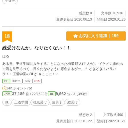
生徒会
感想数 0
文字数 10,536
最終更新日 2020.06.13
登録日 2020.01.26
18
お気に入り追加
159
総受けなんか、なりたくない！！
はる
ある日、王道学園に入学することになった柳瀬 晴人(主人公)。 イケメン達のホ
モ活を見守るべく、目立たないように専念するがー…？ どきどき！ハラハ
ラ！！王道学園のBLが 今ここに！！
BL
連載中
長編
R15
24h.ポイント
7pt
37,189
9,962
位 / 228,623件
位 / 31,393件
小説
BL
BL
王道学園
強気受け
腐男子
総受け
感想数 2
文字数 6,490
最終更新日 2022.01.22
登録日 2022.01.21