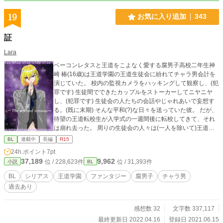
19
お気に入り追加
343
証
Lara
ベーコンレタスと王道をこよなく愛する腐男子高校二年生神
崎 椿(16歳)は王道学園の王道生徒会に紛れてチャラ男会計を
演じていた。 校内の監視カメラをハッキングして観察し、(犯
罪です) 生徒間でできたカップルをストーカーしてニヤニヤ
し、(犯罪です) 生徒会の人たちの会話やじゃれあいで妄想す
る。(既に末期) そんな平和(?)な日々を送っていた彼。 だが、
待望の王道転校生が入学式の一週間後に転校してきて、それ
は崩れ去った。 周りの生徒会の人々は(一人を除いて)王道転
校生――以下、王道クン――に付き纏い、 それを見た親衛隊
BL
連載中
長編
R15
の人々は暴走し、 それに反抗した王道クンが暴れまわり、 学
24h.ポイント
7pt
園は滅茶苦茶になる。 椿はどうにかしたくとも、膨大な量の
37,189
9,962
位 / 228,623件
位 / 31,393件
小説
BL
仕事に追われ、にっちもさっちもいかない。忙しくてBLの観
察ができない。時間がなくてご飯もあまり食べず、睡眠の時
BL
シリアス
王道学園
ファンタジー
腐男子
チャラ男
間を削ることになる。 溜まりに溜まったストレスについに爆
過去あり
発した椿は…!? 「よし、あいつら……潰すか(黒笑)」 ※上の
ようには物語は流れ……ないと、お、お、思います(汗) ※シ
リアス君がものすごく出てくるようにしたいというか、勝手
感想数 32
文字数 337,117
に出てくると思います。 小説家になろうのムーンライトノベ
最終更新日 2022.04.16
登録日 2021.06.15