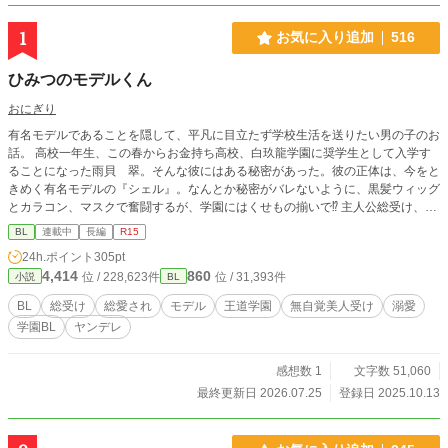
1
お気に入り追加
516
ひみつのモデルくん
おにぎり
有名モデルであることを隠して、平凡に目立たず学校生活を送りたい男の子のお
話。 高校一年生、この春からお金持ち高校、白玖龍学園に奨学生として入学す
ることになった雨貝 翠。そんな彼にはある秘密があった。彼の正体は、今をと
きめく有名モデルの『シェル』。なんとか秘密がバレないように、黒髪ウィッグ
とカラコン、マスクで奮闘するが、学園にはくせもの揃いで⁉︎ 主人公総受け、総
愛され予定です。ご都合展開なので注意。 思いつきで始めた物語なので展開も
BL
連載中
長編
R15
一切決まっておりません。感想でお好きなキャラを書いてくれたらそことの絡み
24h.ポイント
305pt
が増えるかも…？作者は執筆初心者です。誤字脱字矛盾等ありましたらこっそり
4,414
860
位 / 228,623件
位 / 31,393件
小説
BL
教えていただけると助かります! 後から編集することがあるかと思います。ご承
知おきください。 他の投稿サイトでも投稿しています。
BL
総受け
総愛され
モデル
王道学園
無自覚美人受け
溺愛
学園BL
ヤンデレ
感想数 1
文字数 51,060
最終更新日 2026.07.25
登録日 2025.10.13