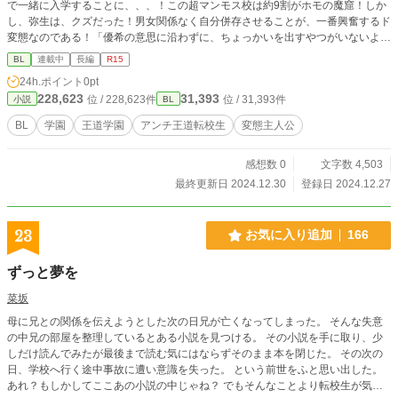
で一緒に入学することに、、、！この超マンモス校は約9割がホモの魔窟！しか
し、弥生は、クズだった！男女関係なく自分併存させることが、一番興奮するド
変態なのである！「優希の意思に沿わずに、ちょっかいを出すやつがいないよう
にしつつ、俺もあそぼーっと！ついでに、王道転校生が来たらいいんだけど、お
BL
連載中
長編
R15
もしろいだろうし(笑）」 主人公は、クズですが全員を等しく愛しています。フ
24h.ポイント
0pt
ェミニストの男女みさかいないバージョンと思っていただければ...！優希に対し
228,623
31,393
位 / 228,623件
位 / 31,393件
小説
BL
ては、恋愛感情というより親愛です。 R15には一応しておきますが、そんな技
術があるかわからないのでもしかしたら途中で変えるかもですｗ
BL
学園
王道学園
アンチ王道転校生
変態主人公
感想数 0
文字数 4,503
最終更新日 2024.12.30
登録日 2024.12.27
23
お気に入り追加
166
ずっと夢を
菜坂
母に兄との関係を伝えようとした次の日兄が亡くなってしまった。 そんな失意
の中兄の部屋を整理しているとある小説を見つける。 その小説を手に取り、少
しだけ読んでみたが最後まで読む気にはならずそのまま本を閉じた。 その次の
日、学校へ行く途中事故に遭い意識を失った。 という前世をふと思い出した。
あれ？もしかしてここあの小説の中じゃね？ でもそんなことより転校生が気に