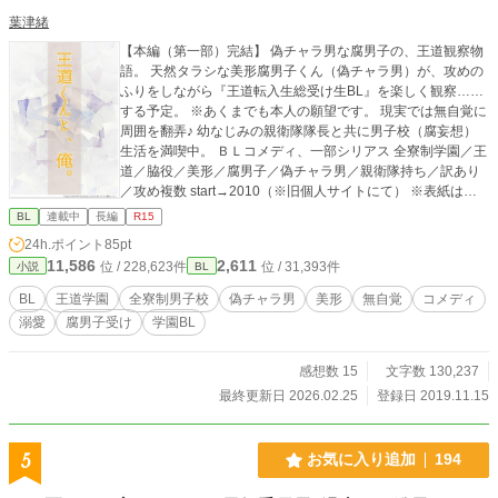
葉津緒
【本編（第一部）完結】 偽チャラ男な腐男子の、王道観察物
語。 天然タラシな美形腐男子くん（偽チャラ男）が、攻めの
ふりをしながら『王道転入生総受け生BL』を楽しく観察……
する予定。 ※あくまでも本人の願望です。 現実では無自覚に
周囲を翻弄♪ 幼なじみの親衛隊隊長と共に男子校（腐妄想）
生活を満喫中。 ＢＬコメディ、一部シリアス 全寮制学園／王
道／脇役／美形／腐男子／偽チャラ男／親衛隊持ち／訳あり
／攻め複数 start→2010（※旧個人サイトにて） ※表紙はか
んたん表紙メーカーさんです。
BL
連載中
長編
R15
24h.ポイント
85pt
11,586
2,611
位 / 228,623件
位 / 31,393件
小説
BL
BL
王道学園
全寮制男子校
偽チャラ男
美形
無自覚
コメディ
溺愛
腐男子受け
学園BL
感想数 15
文字数 130,237
最終更新日 2026.02.25
登録日 2019.11.15
5
お気に入り追加
194