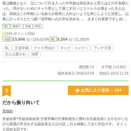
親は離婚となり、父について行き入った中学校は世紀末かと思うほどの不良校だ
った。浮かないためにチャラ男として過ごす日々にストレスが溜まった主人公
は、高校はこの学校にいる奴らが絶対に入れないような所にしようと決意し、山
奥にひっそりとたつ超一流学校への入学を決める…。 きまぐれ更新ですし頭の
おかしいキャラ率高めです…寛容な心で見て頂けたら…ただいま迷走中です
BL
連載中
長編
R15
24h.ポイント
63pt
13,846
3,264
位 / 228,623件
位 / 31,393件
小説
BL
BL
王道学園
チャラ男会計
ギャグ・コメディ
アンチ王道
主人公愛され
溺愛
感想数 23
文字数 113,902
最終更新日 2026.03.09
登録日 2022.11.26
8
お気に入り追加
164
だから振り向いて
黒猫鈴
生徒会長×生徒会副会長 王道学園の王道転校生に惚れる生徒会長にもやもやしな
がら怪我の手当をする副会長主人公の話 これも移動してきた作品です。 さくっ
と読める話です。