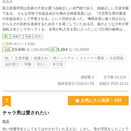
ティア
私立星風学院は良家の子息が通う由緒正しい名門校であり、由緒正しい王道学園
である。 そんな学校で生徒会会計を務める神楽琉貴には、『天宮聖を歴代最高
の生徒会長として卒業させる』という目的があった。 俺様会長に振り回されな
がらもその目的を達成するため日々を過ごしていたある日、嵐のような少年が突
如転入生としてやってくる。 会長が転入生を気に入ったことで計画の歯車は狂
い始め── そんなこんなで巻き起こる、主人公と王道転入生を中心とした拗れた
BL
連載中
長編
R15
愛の物語。 ・気まぐれ更新。 ・総愛され。初めの方恋愛要素薄いです。 ・脇カ
24h.ポイント
63pt
プあり。 ・主人公(受け)の攻め描写あり。 恋とはまた違う意味での愛、執着が
13,846
3,264
位 / 228,623件
位 / 31,393件
小説
BL
大好物なので、そう言った癖を多分に詰め込んだ作品となります。シリアス、暴
力、若干の無理矢理描写を含む予定です。苦手な方はブラウザバック推奨。 完
BL
王道学園
総愛され
時々シリアス
ストーリー重視
主従関係
結目指して頑張ります。
会計受け
学園
切ない
非王道
感想数 0
文字数 63,218
最終更新日 2026.07.09
登録日 2025.10.12
7
お気に入り追加
639
チャラ男は愛されたい
梅茶
幼い頃優等生としてもてはやされていた主人公。しかし、母が浮気をしたことで