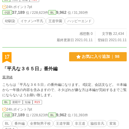
24h.ポイント
7pt
37,189
9,962
位 / 228,623件
位 / 31,393件
小説
BL
幼馴染
イケメン×平凡
王道学園
ハッピーエンド
感想数 0
文字数 22,434
最終更新日 2021.01.11
登録日 2021.01.11
17
お気に入り追加
98
「平凡な３６５日」番外編
葉津緒
こちらは「平凡な３６５日」の番外編になります。 if設定、会話文など。 ※本編
から一年後の内容を含みますので、ネタばれが嫌な方は本編が完結するまでご覧
にならないようお願い致します。
BL
連載中
短編
R15
24h.ポイント
7pt
37,189
9,962
位 / 228,623件
位 / 31,393件
小説
BL
BL
番外編
全寮制男子校
王道学園
非王道
脇役非凡
変装