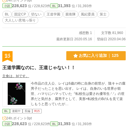
24h.ポイント
0pt
228,623
31,393
位 / 228,623件
位 / 31,393件
小説
BL
BL
固定CP
切ない
王道学園
親衛隊
風紀委員
策士
大人しい意地っ張り
感想数 1
文字数 81,960
最終更新日 2020.05.16
登録日 2020.04.06
25
お気に入り追加
125
王道学園なのに、王道じゃない！！
主食は、blです。
今作品の主人公、レイは6歳の時に自身の前世が、陰キャの腐
男子だったことを思い出す。 レイは、自身のいる世界が前
世、ハマりにハマっていた『転校生は愛され優等生.ᐟ‪‪.ᐟ』の世
界だと気付き、腐男子として、美形×転校生のBのLを見て楽
しもうと思っていたが…
BL
連載中
長編
R15
24h.ポイント
0pt
228,623
31,393
位 / 228,623件
位 / 31,393件
小説
BL