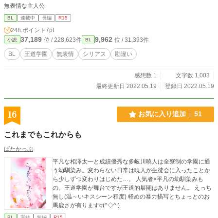
無表情な主人公
BL
連載中
長編
R15
24h.ポイント
7pt
37,189
9,962
位 / 228,623件
位 / 31,393件
小説
BL
BL
王道学園
無表情
シリアス
勘違い
感想数 1
文字数 1,003
最終更新日 2022.05.19
登録日 2022.05.19
16
お気に入り追加
51
これまでもこれからも
ばたかっぷ
平凡な相澤太一と成績優秀な多岐川暁人は全寮制の学園に通
う幼馴染み。変わらない日常は暁人が生徒会に入ったことか
ら少しずつ変わりはじめた…。 人気者×平凡の幼馴染みも
の。王道学園が舞台ですが王道的展開はありません。 えっち
無し(温～いキスシーン程度) 軽めの暴力描写とちょっとのお
馬鹿さが有りますσ(^◇^;)
BL
完結
短編
R15