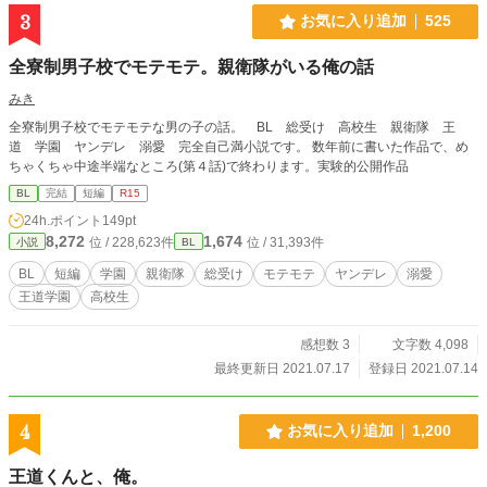
いただけますと幸いです。 いいねやコメントは頂けましたら
3
お気に入り追加
525
嬉しくて踊ります。
全寮制男子校でモテモテ。親衛隊がいる俺の話
みき
全寮制男子校でモテモテな男の子の話。 BL 総受け 高校生 親衛隊 王
道 学園 ヤンデレ 溺愛 完全自己満小説です。 数年前に書いた作品で、め
ちゃくちゃ中途半端なところ(第４話)で終わります。実験的公開作品
BL
完結
短編
R15
24h.ポイント
149pt
8,272
1,674
位 / 228,623件
位 / 31,393件
小説
BL
BL
短編
学園
親衛隊
総受け
モテモテ
ヤンデレ
溺愛
王道学園
高校生
感想数 3
文字数 4,098
最終更新日 2021.07.17
登録日 2021.07.14
4
お気に入り追加
1,200
王道くんと、俺。