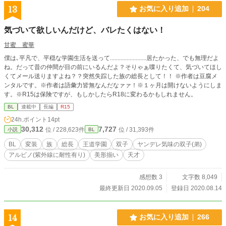
13
お気に入り追加
204
気づいて欲しいんだけど、バレたくはない！
甘蜜 蜜華
僕は､平凡で、平穏な学園生活を送って........................居たかった、でも無理だよ
ね。だって昔の仲間が目の前にいるんだよ？そりゃぁ喋りたくて、気づいてほし
くてメール送りますよね？？突然失踪した族の総長として！！ ※作者は豆腐メ
ンタルです。※作者は語彙力皆無なんだなァァ！※１ヶ月は開けないようにしま
す。※R15は保険ですが、もしかしたらR18に変わるかもしれません。
BL
連載中
長編
R15
24h.ポイント
14pt
30,312
7,727
位 / 228,623件
位 / 31,393件
小説
BL
BL
変装
族
総長
王道学園
双子
ヤンデレ気味の双子(弟)
アルビノ(紫外線に耐性有り)
美形揃い
天才
感想数 3
文字数 8,049
最終更新日 2020.09.05
登録日 2020.08.14
14
お気に入り追加
266