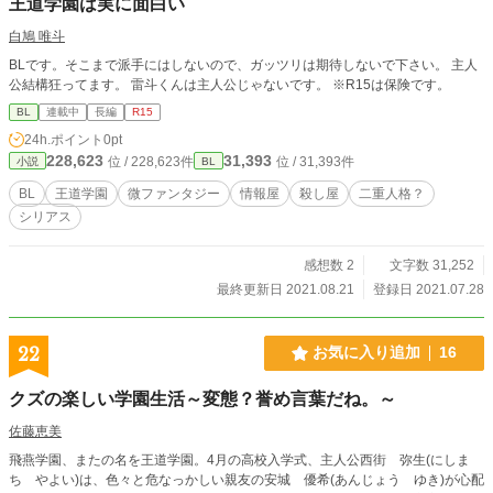
王道学園は実に面白い
白鳩 唯斗
BLです。そこまで派手にはしないので、ガッツリは期待しないで下さい。 主人
公結構狂ってます。 雷斗くんは主人公じゃないです。 ※R15は保険です。
BL
連載中
長編
R15
24h.ポイント
0pt
228,623
31,393
位 / 228,623件
位 / 31,393件
小説
BL
BL
王道学園
微ファンタジー
情報屋
殺し屋
二重人格？
シリアス
感想数 2
文字数 31,252
最終更新日 2021.08.21
登録日 2021.07.28
22
お気に入り追加
16
クズの楽しい学園生活～変態？誉め言葉だね。～
佐藤恵美
飛燕学園、またの名を王道学園。4月の高校入学式、主人公西街 弥生(にしま
ち やよい)は、色々と危なっかしい親友の安城 優希(あんじょう ゆき)が心配