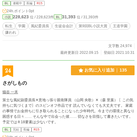
入らない。俺にだけ当たりが強すぎない？！ 確かに俺はヤリ◯ンって言われて
BL
連載中
長編
R15
るけどそれ、ただの噂だからね⁉︎
24h.ポイント
0pt
228,623
31,393
位 / 228,623件
位 / 31,393件
小説
BL
転生
学園
風紀委員長
生徒会会計
第9回BL小説大賞
王道学園
嫌われ
文字数 24,974
最終更新日 2022.09.15
登録日 2021.10.31
24
お気に入り追加
135
さがしもの
猫谷 一禾
策士な風紀副委員長✕意地っ張り親衛隊員 （山岡 央歌）✕（森 里葉） 〖この気
持ちに気づくまで〗のスピンオフ作品です 読んでいなくても大丈夫です。 家庭
の事情でお金持ちに引き取られることになった少年時代。今までの環境と異なり
困惑する日々…… そんな中で出会った彼…… 切なさを目指して書きたいです。
予定ではＲ18要素は少ないです。
BL
完結
長編
R15