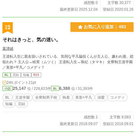
感想数 0
文字数 30,377
最終更新日 2025.12.04
登録日 2020.01.26
12
お気に入り追加
483
それはきっと、気の迷い。
葉津緒
王道転入生に親友扱いされている、気弱な平凡脇役くんが主人公。嫌われ後、総
狙われ？ 主人公→睦実（ムツミ） 王道転入生→珠紀（タマキ） 全寮制王道学園
／美形×平凡／コメディ？
BL
完結
短編
R15
24h.ポイント
21pt
25,147
6,388
位 / 228,623件
位 / 31,393件
小説
BL
BL
王道学園
全寮制男子校
執着
美形×平凡
溺愛
コメディ
短編
完結
感想数 2
文字数 9,083
最終更新日 2018.09.07
登録日 2018.09.01