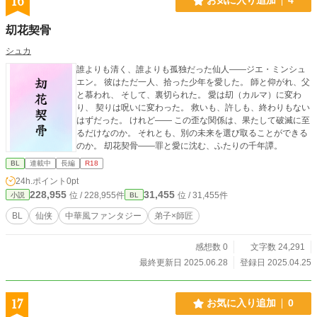
16
お気に入り追加
4
刧花契骨
シュカ
誰よりも清く、誰よりも孤独だった仙人――ジエ・ミンシュ
エン。 彼はただ一人、拾った少年を愛した。 師と仰がれ、父
と慕われ、 そして、裏切られた。 愛は刧（カルマ）に変わ
り、 契りは呪いに変わった。 救いも、許しも、終わりもない
はずだった。 けれど―― この歪な関係は、果たして破滅に至
るだけなのか。 それとも、別の未来を選び取ることができる
のか。 刧花契骨――罪と愛に沈む、ふたりの千年譚。
BL
連載中
長編
R18
24h.ポイント
0pt
228,955
31,455
位 / 228,955件
位 / 31,455件
小説
BL
BL
仙侠
中華風ファンタジー
弟子×師匠
感想数 0
文字数 24,291
最終更新日 2025.06.28
登録日 2025.04.25
17
お気に入り追加
0