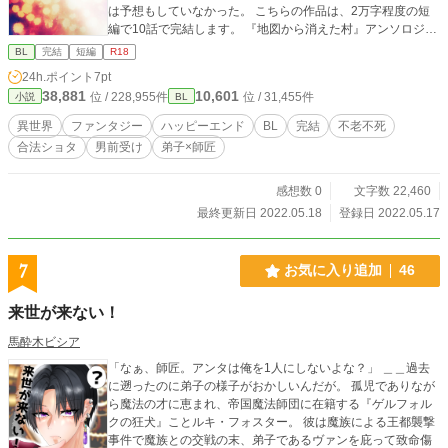
は予想もしていなかった。 こちらの作品は、2万字程度の短
編で10話で完結します。 『地図から消えた村』アンソロジー
の寄稿分として一年ほど前に書いたものになります。 楽しん
BL
完結
短編
R18
で頂けますと幸いです。 ※合法ショタ気味 ※視点移動 攻→
24h.ポイント
7pt
受→攻 ※ムーンライトノベルズにも投稿
38,881
10,601
位 / 228,955件
位 / 31,455件
小説
BL
異世界
ファンタジー
ハッピーエンド
BL
完結
不老不死
合法ショタ
男前受け
弟子×師匠
感想数 0
文字数 22,460
最終更新日 2022.05.18
登録日 2022.05.17
7
お気に入り追加
46
来世が来ない！
馬酔木ビシア
「なぁ、師匠。アンタは俺を1人にしないよな？」 ＿＿過去
に遡ったのに弟子の様子がおかしいんだが。 孤児でありなが
ら魔法の才に恵まれ、帝国魔法師団に在籍する『ゲルフォル
クの狂犬』ことルキ・フォスター。 彼は魔族による王都襲撃
事件で魔族との交戦の末、弟子であるヴァンを庇って致命傷