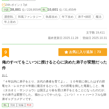
24h.ポイント
7pt
38,881
10,601
位 / 228,955件
位 / 31,455件
小説
BL
濃密BL
和風ファンタジー
執着攻め
年下攻め
弟子×師匠
魔法
年上攻め
文字数 19,411
最終更新日 2025.11.28
登録日 2025.10.31
9
お気に入り追加
73
俺のすべてをこいつに授けると心に決めた弟子が変態だった
件
おく
『４年以内に弟子をとり、次代の勇者を育てよ』。 １０年前に倒したはずの邪
竜セス・レエナが４年後に復活するという。その邪竜を倒した竜殺しこと、俺
（タカオミ・サンジョウ）は国王より命を受け弟子をとることになったのだが、
その弟子は変態でした。 猫かぶってやったな、こいつ！ ＋＋＋ ハートフルな師
弟ギャグコメディです。
BL
完結
短編
R18