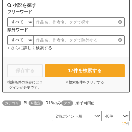
小説を探す
フリーワード
除外ワード
+ さらに詳しく検索する
保存する
17
件を検索する
検索条件の保存には
ロ
× 検索条件をクリアする
グイン
が必要です。
BL
R18のみ
弟子×師匠
カテゴリ
R指定
タグ
17
件