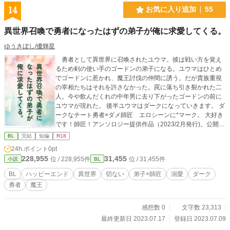
14
お気に入り追加
55
異世界召喚で勇者になったはずの弟子が俺に求愛してくる。
ゆうきぼし/優輝星
勇者として異世界に召喚されたユウマ。彼は戦い方を覚え
るため剣の使い手のゴードンの弟子になる。ユウマはひとめ
でゴードンに惹かれ、魔王討伐の仲間に誘う。だが貴族重視
の宰相たちはそれを許さなかった。罠に落ち引き裂かれた二
人。今や飲んだくれの中年男に去り下がったゴードンの前に
ユウマが現れた。 後半ユウマはダークになっていきます。 ダ
ークなチート勇者×ダメ師匠 エロシーンに*マーク。 大好き
です！師匠！アンソロジー提供作品（2023/2月発行)。公開終
了。大部分改稿+書き下ろし 他サイトにも転載。
BL
完結
短編
R18
24h.ポイント
0pt
228,955
31,455
位 / 228,955件
位 / 31,455件
小説
BL
BL
ハッピーエンド
異世界
切ない
弟子×師匠
溺愛
ダーク
勇者
魔王
感想数 0
文字数 23,313
最終更新日 2023.07.17
登録日 2023.07.09