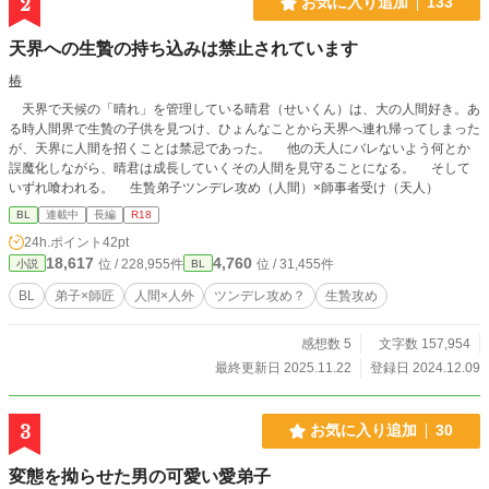
2
お気に入り追加
133
い。 初なので手探りですが読んでくれると嬉しいです！ ━ ━ ━ ━ ━ ━ ━ ━
━ ━ ━ ━━ ━ ━ ━ ━ ━ ━ ━ ━ ━ ━ ━
天界への生贄の持ち込みは禁止されています
椿
天界で天候の「晴れ」を管理している晴君（せいくん）は、大の人間好き。あ
る時人間界で生贄の子供を見つけ、ひょんなことから天界へ連れ帰ってしまった
が、天界に人間を招くことは禁忌であった。 他の天人にバレないよう何とか
誤魔化しながら、晴君は成長していくその人間を見守ることになる。 そして
いずれ喰われる。 生贄弟子ツンデレ攻め（人間）×師事者受け（天人）
BL
連載中
長編
R18
24h.ポイント
42pt
18,617
4,760
位 / 228,955件
位 / 31,455件
小説
BL
BL
弟子×師匠
人間×人外
ツンデレ攻め？
生贄攻め
感想数 5
文字数 157,954
最終更新日 2025.11.22
登録日 2024.12.09
3
お気に入り追加
30
変態を拗らせた男の可愛い愛弟子