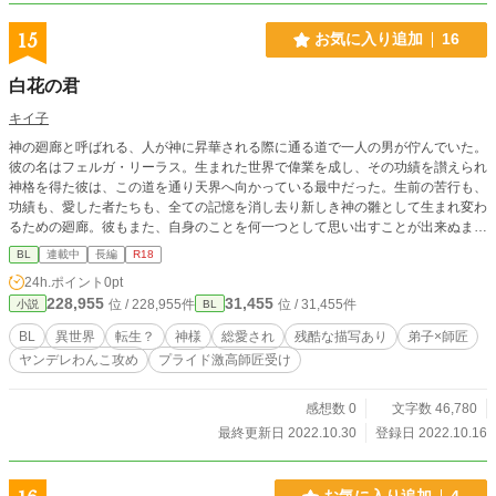
15
お気に入り追加
16
白花の君
キイ子
神の廻廊と呼ばれる、人が神に昇華される際に通る道で一人の男が佇んでいた。
彼の名はフェルガ・リーラス。生まれた世界で偉業を成し、その功績を讃えられ
神格を得た彼は、この道を通り天界へ向かっている最中だった。生前の苦行も、
功績も、愛した者たちも、全ての記憶を消し去り新しき神の雛として生まれ変わ
るための廻廊。彼もまた、自身のことを何一つとして思い出すことが出来ぬまま
回廊を進んだ。彼は神になる。全知全能、全てのものの父にして母である貴き存
BL
連載中
長編
R18
在に。それはとてもす――「せんせい」声が、響いた。神となるモノ以外存在し
24h.ポイント
0pt
えないはずの廻廊に、異物の声が。「先生」声はやがて闇の中で姿を作りフェル
228,955
31,455
位 / 228,955件
位 / 31,455件
小説
BL
ガの手を捕らえその体を掻き抱く。「先生、先生、逃がしはしません」その筋張
った腕の力はとても強く、まさしく逃がしなどしないと、言外にも告げているよ
BL
異世界
転生？
神様
総愛され
残酷な描写あり
弟子×師匠
うで。フェルガは少し呆けて、それから静かに名を呼んだ。「ライル」と。愛し
ヤンデレわんこ攻め
プライド激高師匠受け
き弟子の名を呼んだ。生前最強の魔術師として名を馳せた男が心残りだった弟子
たちに会いに行くの話しです。CPはクソ重拗らせ弟子×計算高くて情に脆いツン
デレ師匠になります。受けが攻めに会うまでがとにかく、とにかく、長くなって
感想数 0
文字数 46,780
しまいました。※第10回BL大賞に参加させていただいています。応援して頂け
最終更新日 2022.10.30
登録日 2022.10.16
ますと幸いです。