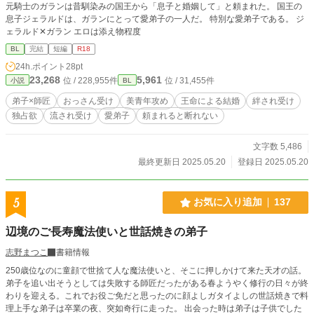
元騎士のガランは昔馴染みの国王から「息子と婚姻して」と頼まれた。 国王の
息子ジェラルドは、ガランにとって愛弟子の一人だ。 特別な愛弟子である。 ジ
ェラルド✕ガラン エロは添え物程度
BL
完結
短編
R18
24h.ポイント
28pt
23,268
5,961
位 / 228,955件
位 / 31,455件
小説
BL
弟子×師匠
おっさん受け
美青年攻め
王命による結婚
絆され受け
独占欲
流され受け
愛弟子
頼まれると断れない
文字数 5,486
最終更新日 2025.05.20
登録日 2025.05.20
5
お気に入り追加
137
辺境のご長寿魔法使いと世話焼きの弟子
志野まつこ
書籍情報
250歳位なのに童顔で世捨て人な魔法使いと、そこに押しかけて来た天才の話。
弟子を追い出そうとしては失敗する師匠だったがある春ようやく修行の日々が終
わりを迎える。これでお役ご免だと思ったのに顔よしガタイよしの世話焼きで料
理上手な弟子は卒業の夜、突如奇行に走った。 出会った時は弟子は子供でした