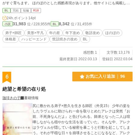
がすぐ育ちます。 ほのぼのとした残酷表現があります。他サイトにも掲載して
います。
BL
完結
短編
R18
24h.ポイント
14pt
31,983
8,342
位 / 228,955件
位 / 31,455件
小説
BL
弟子×師匠
美形×平凡
年の差
年下攻め
敬語攻め
ほのぼの
体格差
ハッピーエンド
世話焼きの攻め
BL
感想数 1
文字数 13,176
最終更新日 2022.03.13
登録日 2022.03.04
6
お気に入り追加
96
絶望と希望の在り処
珈琲きの子
書籍情報
尻に敷かれる弟子×悠久を生きる師匠（外見15） 少年の姿を
したラヴェルに助けられ一命を取りとめたアレクは突然『お
前、不死身なんだよ』と告げられる。師弟となった二人は喧
嘩しながらも穏やかな生活を送っていた。そんな中、アレク
はラヴェルが隠している秘密を暴こうと行動を起こしてしま
う。それが平穏な日々を崩壊させることになるなど、アレク