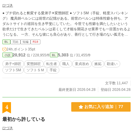
ひづき
● ブチ切れると豹変する愛弟子✕変態師匠 ● ソフトSM（手錠、軽度スパンキン
グ） 魔具師ベルンには前世の記憶がある。前世のベルンは特殊性癖を持ち、ア
ダルトサイトの巡回を生き甲斐にしていた。 今世でも性癖を満たしたいという
欲求だけで生きてきたベルンは若くして才能を開花させ業界でも一目置かれるよ
うになる。 一方、そんな彼にも良心があり、善行として行き場のない孤児を弟
子として引き取ってきた。現在手元にいる弟子は二人。アオラとヤナンだ。二人
BL
完結
短編
R18
の弟子は同期。アオラは歴代最年少の弟子であり、ヤナンは歴代最年長の弟子で
24h.ポイント
35pt
ある。経歴故にヤナンを重用していたところ、もうすぐ一人前になる愛弟子アオ
20,912
5,303
位 / 228,955件
位 / 31,455件
小説
BL
ラの様子がおかしい。
弟子×師匠
変態師匠
転生者
職人
童貞攻め
嫉妬
勘違い
ソフトSM
ソフトＳＭ
手錠
文字数 11,447
最終更新日 2026.04.28
登録日 2026.04.28
4
お気に入り追加
77
最初から許している
ひづき