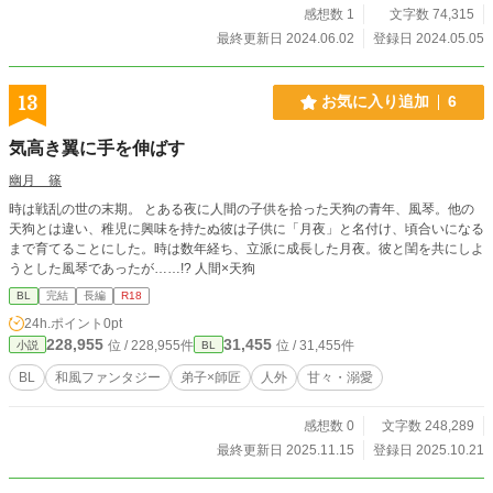
感想数 1
文字数 74,315
最終更新日 2024.06.02
登録日 2024.05.05
13
お気に入り追加
6
気高き翼に手を伸ばす
幽月 篠
時は戦乱の世の末期。 とある夜に人間の子供を拾った天狗の青年、風琴。他の
天狗とは違い、稚児に興味を持たぬ彼は子供に「月夜」と名付け、頃合いになる
まで育てることにした。時は数年経ち、立派に成長した月夜。彼と閨を共にしよ
うとした風琴であったが……!? 人間×天狗
BL
完結
長編
R18
24h.ポイント
0pt
228,955
31,455
位 / 228,955件
位 / 31,455件
小説
BL
BL
和風ファンタジー
弟子×師匠
人外
甘々・溺愛
感想数 0
文字数 248,289
最終更新日 2025.11.15
登録日 2025.10.21