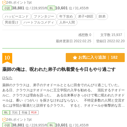
24h.ポイント
7pt
38,881
10,601
位 / 228,955件
位 / 31,455件
小説
BL
ハッピーエンド
ファンタジー
年下攻め
弟子×師匠
師弟
男前受け
ハートフルコメディ
人外×人間
感想数 0
文字数 15,937
最終更新日 2022.02.25
登録日 2022.02.20
10
お気に入り追加
182
薬師の俺は、呪われた弟子の執着愛を今日もやり過ごす
ひなた
薬師のクラウスは、弟子のテオドールとともに田舎でのんびり過ごしていた。
ある日、クラウスはテオドールに王立学院の入学を勧める。 混乱するテオドー
ルに、クラウスは理由を語った。 ある出来事がきっかけで竜に呪われたテオド
ールは、番い（つがい）を探さなければならない。 不特定多数の人間と交流す
るには学院が最適だと説得するクラウス。 すると、テオドールが衝撃的な言葉
を口にする。 「なら俺、学院に行かなくても大丈夫です。俺の番いは師匠だか
BL
完結
長編
R18
ら」 弟子の一言がきっかけとなり、師弟関係が変わっていく。 弟子×師匠、
24h.ポイント
7pt
R18は弟子が十八歳になってから。 ※つけます。 師匠も弟子も感情重め。
38,881
10,601
位 / 228,955件
位 / 31,455件
小説
BL
ムーンライトノベルズさんでも掲載中です。