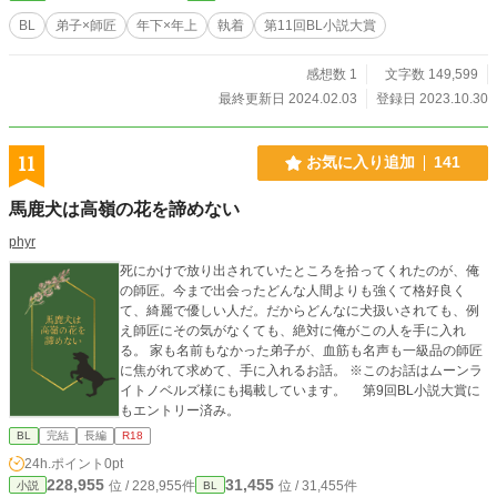
BL
弟子×師匠
年下×年上
執着
第11回BL小説大賞
感想数 1
文字数 149,599
最終更新日 2024.02.03
登録日 2023.10.30
11
お気に入り追加
141
馬鹿犬は高嶺の花を諦めない
phyr
死にかけで放り出されていたところを拾ってくれたのが、俺
の師匠。今まで出会ったどんな人間よりも強くて格好良く
て、綺麗で優しい人だ。だからどんなに犬扱いされても、例
え師匠にその気がなくても、絶対に俺がこの人を手に入れ
る。 家も名前もなかった弟子が、血筋も名声も一級品の師匠
に焦がれて求めて、手に入れるお話。 ※このお話はムーンラ
イトノベルズ様にも掲載しています。 第9回BL小説大賞に
もエントリー済み。
BL
完結
長編
R18
24h.ポイント
0pt
228,955
31,455
位 / 228,955件
位 / 31,455件
小説
BL