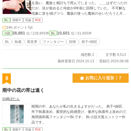
を負い、魔族と相討ちで死んでしまった。 ＿＿はずだったの
だが、目が覚めると何故か9年前に回帰していた。 不可解な
現象に首を傾げつつ、魔族の使った魔術のせいだろうと片付
けたルキは、なんとか回帰前と同じ人生を歩もうと再びヴァ
BL
連載中
長編
R18
ンの元に向かおうとするが、初めて会うはずの弟子の様子が
24h.ポイント
7pt
おかしく…？ 「師匠、師匠……どこにも行かないでくださ
38,881
10,601
位 / 228,955件
位 / 31,455件
小説
BL
い。そばにいてください」 「師匠、俺のこと大事ですか。ず
っと俺と居てくれますか」 「アンタのせいだ。アンタのせい
BL
執着
異世界
ファンタジー
回帰
弟子×師匠
で俺はこうなっちまったんだ」 「当然、俺の責任取ってくれ
るんですよね？師匠」 ＿＿＿＿＿なんでこうなってんだ？ ┈
感想数 2
文字数 9,513
┈┈┈┈┈┈┈┈┈┈┈┈┈┈┈┈┈┈┈┈┈ タイトルが全
ての弟子✖️師匠の回帰モノファンタジーです。 他サイト(エブ
最終更新日 2024.10.13
登録日 2024.08.08
リスタ様)で投稿させて頂いているのでもしかすると既視感を
覚える文章表現や内容かもしれませんがその時はへーと流し
てくださると幸いです。 気分転換に始めておりますので、殆
8
お気に入り追加
7
ど趣味です。同じような好みの方がもしいらっしゃれば暇つ
ぶしにお読み頂ければと思いますが、基本的には自己満足・
雨中の花の宵は遠く
自給自足の精神ですので突然更新したりしなくなったりしま
すがご了承ください。
白崎ぼたん
暗闇の中、あなたが私の生きるよすがだった。 弟子×師匠、
年下執着攻め、厭世的な鈍感受け、傲岸な執着年上攻めの三
角関係和風ファンタジーBLです。 BL小説大賞エントリー作
品です。
BL
連載中
長編
R18