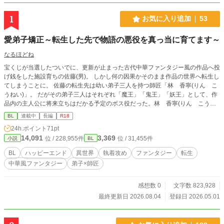
1
お気に入り追加
53
愛弟子矯正～転生した先で物語の悪役を真っ当に育てます～
なるほどね
宝くじが当選したついでに、更新が止まった古代中華ファンタジー風の作品へ投
げ銭をした施設育ちの佐藤(男)。 しかし何の因果かそのまま作品の世界へ転生し
てしまうことに。 佐藤の転生先は幼い弟子三人を持つ師匠「林 香寧(りん こ
うねい)」。 だがその弟子三人はそれぞれ「魔王」「鬼王」「妖王」として、作
品内の主人公に将来立ちはだかる予定のボス役だった。林 香寧(りん こうね
い)は悪役を育てた罰として人間界から追放後、なんと力の足掛かりとして弟子
BL
連載中
長編
R18
たちの手によって86の肉片にされるという悲惨な最期を遂げる。 愛弟子だった
24h.ポイント
71pt
はずの彼らに酷い仕打ちを受けてしまう結末を回避しようとするが、どうしてそ
14,091
3,369
位 / 228,955件
位 / 31,455件
小説
BL
んな末路を迎えたのか小説内では記載されていなかった。 転生モノあるあるの
ナビゲーターもないため、佐藤は途方に暮れる。 弟子たちから今にも逃げ出そ
BL
ハッピーエンド
異世界
執着攻め
ファンタジー
転生
うとするが、彼ら三人はまだ幼く、家族からも見放されているため佐藤の転生先
中華風ファンタジー
弟子×師匠
の林 香寧(りん こうねい)だけが頼りだった。己の境遇と重ねつつ、佐藤は彼
らの手を取り、人格矯正を図ろうとする。 破滅を回避したいはずなのに、佐藤
自身もまた、弟子を手放せなくなっていって……。 ━ ━ ━ ━ ━ ━ ━ ━ ━ ━
感想数 0
文字数 823,928
━ ━━ ━ ━ ━ ━ ━ ━ ━ ━ ━ ━ ━ 将来魔王×中身転生した現代人師匠になり
最終更新日 2026.08.04
登録日 2026.05.01
ます。 のんびり更新。よくある転生先でボスを矯正中に惚れられて執着されて
しまう系です。日本人が中華ファンタジーに転生するので、ローカライズしてる
場面や独自解釈が多数あります。 全体的にふわふわ設定なのでご容赦くださ