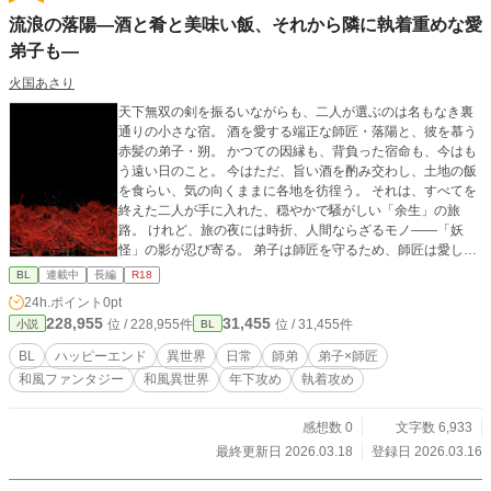
流浪の落陽―酒と肴と美味い飯、それから隣に執着重めな愛
弟子も―
火国あさり
天下無双の剣を振るいながらも、二人が選ぶのは名もなき裏
通りの小さな宿。 酒を愛する端正な師匠・落陽と、彼を慕う
赤髪の弟子・朔。 かつての因縁も、背負った宿命も、今はも
う遠い日のこと。 今はただ、旨い酒を酌み交わし、土地の飯
を食らい、気の向くままに各地を彷徨う。 それは、すべてを
終えた二人が手に入れた、穏やかで騒がしい「余生」の旅
路。 けれど、旅の夜には時折、人間ならざるモノ――「妖
怪」の影が忍び寄る。 弟子は師匠を守るため、師匠は愛しき
日常を守るため。 二人は再び刀を手に取り、夜の闇を鮮やか
BL
連載中
長編
R18
に斬り裂いていく。 絆と刀、そして徳利を背負い、気ままに
24h.ポイント
0pt
往く師弟のロードムービー・ファンタジー。 既にできてる弟
228,955
31,455
位 / 228,955件
位 / 31,455件
小説
BL
子×師匠のハッピーエンド そのうちR18になります。
BL
ハッピーエンド
異世界
日常
師弟
弟子×師匠
和風ファンタジー
和風異世界
年下攻め
執着攻め
感想数 0
文字数 6,933
最終更新日 2026.03.18
登録日 2026.03.16