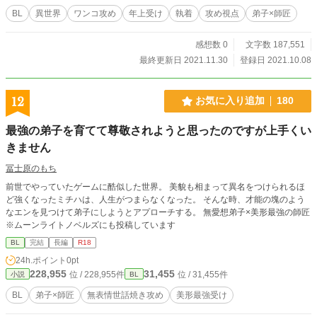
BL
異世界
ワンコ攻め
年上受け
執着
攻め視点
弟子×師匠
感想数 0
文字数 187,551
最終更新日 2021.11.30
登録日 2021.10.08
12
お気に入り追加
180
最強の弟子を育てて尊敬されようと思ったのですが上手くい
きません
冨士原のもち
前世でやっていたゲームに酷似した世界。 美貌も相まって異名をつけられるほ
ど強くなったミチハは、人生がつまらなくなった。 そんな時、才能の塊のよう
なエンを見つけて弟子にしようとアプローチする。 無愛想弟子×美形最強の師匠
※ムーンライトノベルズにも投稿しています
BL
完結
長編
R18
24h.ポイント
0pt
228,955
31,455
位 / 228,955件
位 / 31,455件
小説
BL
BL
弟子×師匠
無表情世話焼き攻め
美形最強受け