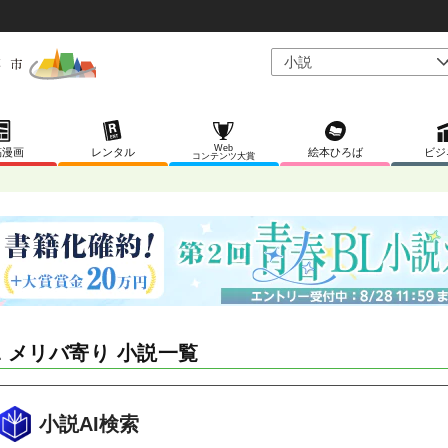
Web
稿漫画
レンタル
絵本ひろば
ビジ
コンテンツ大賞
L メリバ寄り 小説一覧
小説AI検索