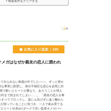
× 検索条件をクリアする
11
件
お気に入り追加
160
オメガはなぜか親友の恋人に囲われ
れない鳥籠の中でした――。 ずっと密か
の席で酔いとヒートが重なり、あろうことか理人
命が宿っていることに気づき、一人で産み育てる