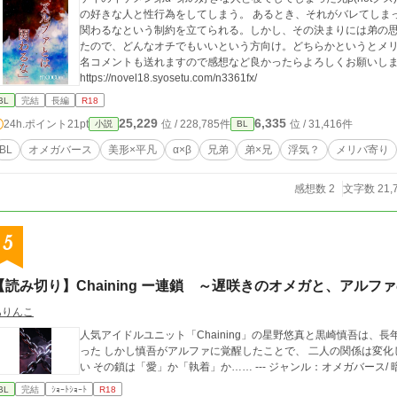
の好きな人と性行為をしてしまう。 あるとき、それがバレてしま
関わるなという制約を立てられる。しかし、その決まりには弟の思惑と執着が隠れて
たので、どんなオチでもいいという方向け。どちらかというとメリバ。 小説ページの下部に拍手設置しま
名コメントも送れますので感想など良かったらよろしくお願いしま
https://novel18.syosetu.com/n3361fx/
BL
完結
長編
R18
25,229
6,335
24h.ポイント
21pt
位 / 228,785件
位 / 31,416件
小説
BL
BL
オメガバース
美形×平凡
α×β
兄弟
弟×兄
浮気？
メリバ寄り
感想数 2
文字数 21,
5
【読み切り】Chaining ー連鎖 ～遅咲きのオメガと、アルフ
ありんこ
人気アイドルユニット「Chaining」の星野悠真と黒崎慎吾は、
った しかし慎吾がアルファに覚醒したことで、 二人の関係は変化していく…… 絡み合う運命と、抑えきれない想
BL
完結
ｼｮｰﾄｼｮｰﾄ
R18