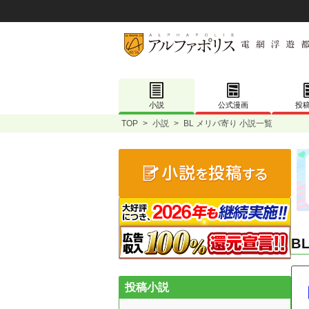
小説
公式漫画
投
TOP
>
小説
>
BL メリバ寄り 小説一覧
B
投稿小説