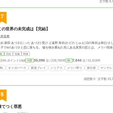
文字数 9,
7
この世界の未完成は【完結】
市井安希
攻め 新田 あづさ(にった あづさ) 受け 上遠野 寿衣(かどの じゅえ) Ωの寿衣は寿(
息子でαのあづさと恋に落ちる。 嘘を積み重ねた先にある真実の恋とは。 メリバ気
BL
完結
短編
R18
30,096
7,644
24h.ポイント
14pt
位 / 228,785件
位 / 31,416件
小説
BL
BL
オメガバース
尿道プレイ
シリアス
メリバ寄り
身分差
ヤンデレ
感想数 0
文字数 33,
8
凍てつく罪悪