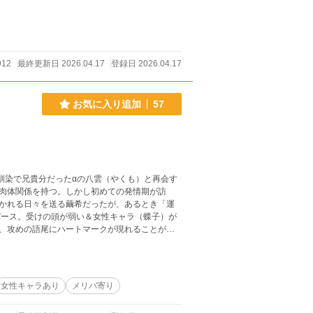
912
最終更新日 2026.04.17
登録日 2026.04.17
お気に入り追加
57
馴染で兄貴分だったαの八雲（やくも）と再会す
肉体関係を持つ。しかし初めての発情期が訪
かれる日々を送る繭希だったが、あるとき「運
バース。受けの頭が弱い＆女性キャラ（蝶子）が
、攻めの語尾にハートマークが現れることがあ
女性キャラあり
メリバ寄り