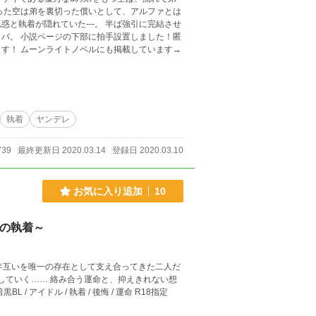
った空は弟を裏切った償いとして、アルファとは
いた---。 半ば強引に完結させ
した！匿
す！ ムーンライトノベルにも掲載しています→
執着
ヤンデレ
739
最終更新日 2020.03.14
登録日 2020.03.10
お気に入り追加
10
ァの執着～
長年互いを唯一の存在として支え合ってきた二人だ
い その鎖は「愛」か「執着」か…… --- ジャンル：オメガバース/ 暗黒BL / アイドル / 執着 / 後悔 / 運命 R18指定