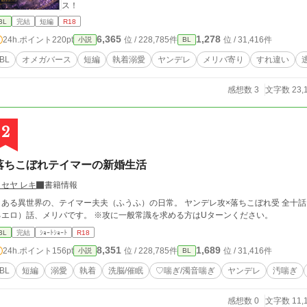
ス！
BL
完結
短編
R18
6,365
1,278
24h.ポイント
220pt
位 / 228,785件
位 / 31,416件
小説
BL
BL
オメガバース
短編
執着溺愛
ヤンデレ
メリバ寄り
すれ違い
感想数 3
文字数 23,
2
落ちこぼれテイマーの新婚生活
イセヤ レキ
書籍情報
る異世界の、テイマー夫夫（ふうふ）の日常。 ヤンデレ攻×落ちこぼれ受 全十話、完結済。 ※箸休め（ストーリー性のない単な
るエロ）話、メリバです。 ※攻に一般常識を求める方はUターンください。
BL
完結
ｼｮｰﾄｼｮｰﾄ
R18
8,351
1,689
24h.ポイント
156pt
位 / 228,785件
位 / 31,416件
小説
BL
BL
短編
溺愛
執着
洗脳/催眠
♡喘ぎ/濁音喘ぎ
ヤンデレ
汚喘ぎ
感想数 0
文字数 11,