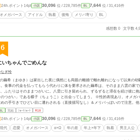
30,096
7,644
24h.ポイント
14pt
位 / 228,785件
位 / 31,416件
小説
BL
オメガバース
アイドル
執着
後悔
メリバ寄り
BL
感想数 0
文字数 4,
6
にいちゃんでごめんな
やなぎ怜
Ωの繭希（まゆき）は家出した夜に偶然にも両親の離婚で離れ離れになって以来の幼
る。食事の代金を払ってもらう代わりに体を要求された繭希は、そのまま八雲の家で
れ、ふたりはそのままつがいに。八雲に引き留められ、ずるずると滞在を続け彼に抱
命のつがい」である蝶子（ちょうこ）と出会ってしまう。 ※性的表現あり。オメガ
攻めの手引きでひどい目に遭わされる（直接描写なし）＆メリバっぽいので注意。他
ります。
BL
完結
ｼｮｰﾄｼｮｰﾄ
R18
30,096
7,644
24h.ポイント
14pt
位 / 228,785件
位 / 31,416件
小説
BL
現代
恋愛
オメガバース
α×Ω
年の差
年上×年下
執着
男主人公