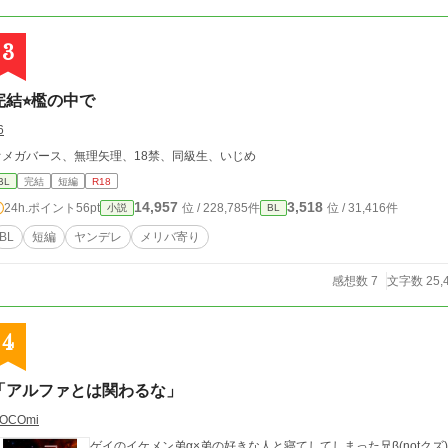
3
完結⭐︎檻の中で
6
オメガバース、無理矢理、18禁、同級生、いじめ
BL
完結
短編
R18
14,957
3,518
24h.ポイント
56pt
位 / 228,785件
位 / 31,416件
小説
BL
BL
短編
ヤンデレ
メリバ寄り
感想数 7
文字数 25,
4
「アルファとは関わるな」
OCOmi
ゲイのイケメン弟α×弟の好きな人と寝てしてしまった兄β(notクズ) ゲイである優秀なαの弟をもつ空は、流れで