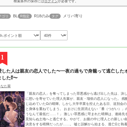
検索条件の保存には
ログイン
が必要です。
BL
R18のみ
メリバ寄り
テゴリ
R指定
タグ
1
愛した人は親友の恋人でした〜一夜の過ちで身籠って逃亡した
ました⁉︎〜
ひなた翠
「親友の恋人」を奪ってしまった罪悪感から逃げ出した先は、決して出ら
に想いを寄せていた理人先輩が、親友・瑠依の恋人になった。 残酷な事実に絶望し、身分不相応な恋心を必死に封
じ込めていたΩの晴輝。しかし大学卒業を控えたある日、送別会
と身体を重ねてしまう。 おまけに生涯消えない「番（つがい）」の印まで刻まれてしまい……。 「親友の恋人を奪
うなんて最低だ……！」 激しい罪悪感に苛まれた晴輝は、連絡先をすべてブロックし、誰にも告げずに遠く離れた
見知らぬ土地へと逃亡する。やがて、お腹の中に理人との新しい
決意をする晴輝だったが……。 嘘と誤解から始まる、逃亡Ωと執着エリート社長αのダークで甘い監禁オメガバー