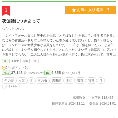
1
お気に入り追加
7
夜伽話につきあって
つらつらつらら
ナイトフォール氏は世界中のお伽話（とぎばなし）を集めている学者である。
なじみの古書店へ取り寄せを頼んでいた本を受け取りに行くと、猫耳・猫しっ
ぽ・ワンピースの女装少年が店員をしていた。 氏は「猫を飼いたい」と店主
に相談して、よい子を紹介してもらうことになった。よい子（猫耳君）に店の中
を案内してもらい、二人は人目から外れた場所へ行く。氏に求められて、猫耳君
はスカートをたくし上げた。 ムーンライトノベルズ他でも掲載中
BL
連載中
長編
R18
24h.ポイント
7pt
37,143
9,855
位 / 228,792件
位 / 31,417件
小説
BL
年の差
女装
本
本の虫
図書館
主従
孤独
猫耳
月
ライバル
感想数 0
文字数 118,467
最終更新日 2024.11.11
登録日 2024.01.01