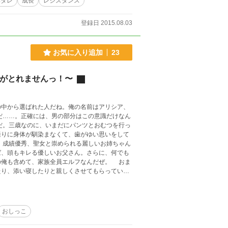
ヘタレ
成長
レジスタンス
登録日 2015.08.03
お気に入り追加
23
”がとれませんっ！〜
中から選ばれた人だね。俺の名前はアリシア、
通りに身体が馴染まなくて、歯がゆい思いをして
ば、頭もキレる優しいお父さん。さらに、何でも
も含めて、家族全員エルフなんだぜ。 おま
たり、添い寝したりと親しくさせてもらってい
ギフトみたいなものを俺も使えるけど、これがま
る。この力のおかげで、俺は危機を脱する事が出
おしっこ