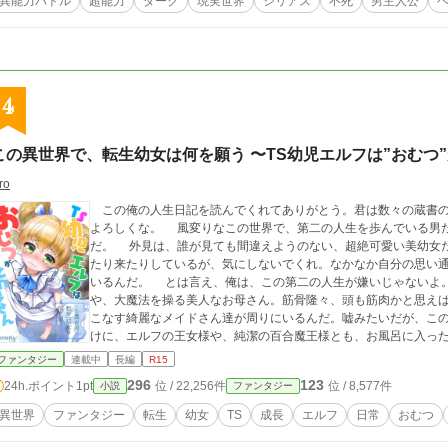
異能力バトル
超能力
ダーク
現実世界
シリアス
不死
男主人公
4
この異世界で、転生幼女は何を願う 〜TS幼児エルフは”おむつ
ro
この俺の人生日記を読んでくれてありがとう。君は数々の蔵書の
よろしくな。 風変りなこの世界で、第二の人生を歩んでいる男だ……。正確には、男の部分はこの意識だけなん
だ。 外見は、誰が見ても間違えようのない、超絶可愛い美幼女だ。三歳なのに、いまだにパンツとおむつを行っ
たり来たりしているが、気にしないでくれ。なかなか自分の思い
いるんだ。 とは言え、俺は、この第二の人生が嫌いじゃないよ。成績優秀、聖女と崇められる麗しいお姉ちゃん
や、大魔法を操る美人なお母さん。筋骨隆々、頭も筋肉かと思え
こなす綺麗なメイドさん達が周りにいるんだ。嘘みたいだが、この俺
けに、エルフの王女様や、純潔の百合魔王様とも、お風呂に入っ
る。 俺は、家族やたくさんの仲間に愛されながら、スクスク成長しているから、ずっとこのままで良いと思って
ファンタジー
連載中
長編
R15
いるのさ。元の世界に帰りたいなんて、微塵も感じた事がない。 まぁ、一見平穏そうに聞こえるけど、命を狙わ
296
123
24h.ポイント
1pt
位 / 22,256件
位 / 8,577件
小説
ファンタジー
れる危険な目にも度々遭遇したけどね。世に言う、チートだとか
た使いづらい。肝心な時しか使えない上に、命まで削ってきやが
異世界
ファンタジー
転生
幼女
TS
成長
エルフ
日常
おむつ
来たんで、文句は言えないがな。 そんな力に頼らなくても、俺は、チート級の両親の子供だ。多分、成長すれば
かなり有能な能力者になれると思っている。 なれなかったら？ そんな先の話は分からんね。俺がどうなってい