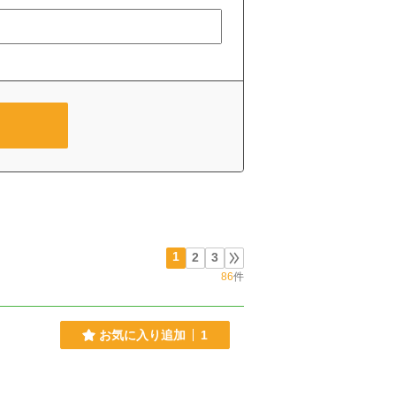
1
2
3
86
件
お気に入り追加
1