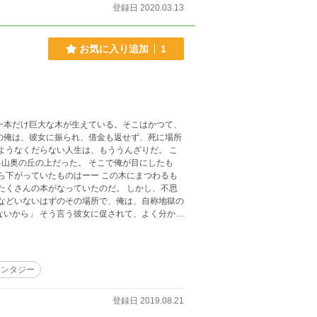
登録日 2020.03.13
して待っていてくれ。あぁ、そう言えば、この日
るが、そこは愛嬌って事で。 おっと、そろそろ
の人生日記だけど、いろんな思いが詰まっている
お気に入り追加
1
。 それじゃ、この先で！
ようなくだらない人生は、もううんざりだ。 こ
山奥の丘の上だった。 そこで俺が目にしたも
ら下がっていたものはーー この木にまつわるも
サリと落ちて、次の瞬間まばゆい輝きを放った。
。 俺は本の物語の中に吸い込まれたのだった。
母を養うために朝から晩まで働く高校生が主人
のコンプレックスを持つ、いじめられている女子
ァンタジー
壮絶なものだった。 そして、不思議なことにどの
登録日 2019.08.21