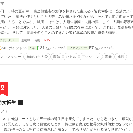
雷星
時に更新中！ 完全無能者の烙印を押された主人公・皆代幸多は、当然のように誰もが魔法を使う世界で、藻掻き、足掻き続
けていた。 魔法が使えないことの苦しみや辛さを抱えながら、それでも前に向かっ
戦団に入ることである。 戦団。 それは、人類生存圏・央都の要にして、人類の守護
った。 人類は衰退した。 人類の天敵たる幻魔の存在によって。 これは、魔法を得た人類と、人外異形の怪物・幻魔が織りなす戦い
の調べ。 そして、魔法を使うことのできない皆代幸多の数奇な運命の物語。
ファンタジー
連載中
長編
R15
131
57
24h.ポイント
3pt
位 / 22,256件
位 / 8,577件
小説
ファンタジー
ファンタジー
無能力主人公
魔法
バトル
アクション
青春
成長
2
幼女転生
デブリ
ついに俺はニートとして三十歳の誕生日を迎えてしまった。かと思いきや、母親が
ように死んだ。しかし次に目覚めたとき、俺は剣と魔法な世界の奴隷幼女になってい
ず、魔力持ちの女は聖神に祝福された魔女としてありがたがられる変な世界だった。