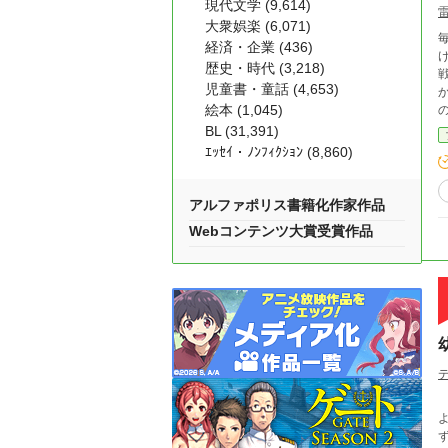
現代文学 (9,614)
大衆娯楽 (6,071)
毎日、６
経済・企業 (436)
歴史・時代 (3,218)
児童書・童話 (4,653)
か
絵本 (1,045)
BL (31,391)
ｴｯｾｲ・ﾉﾝﾌｨｸｼｮﾝ (8,860)
アルファポリス書籍化作家作品
Webコンテンツ大賞受賞作品