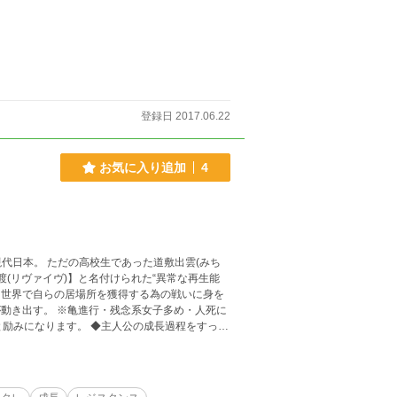
登録日 2017.06.22
お気に入り追加
4
現代日本。 ただの高校生であった道敷出雲(みち
渡(リヴァイヴ)】と名付けられた“異常な再生能
する世界で自らの居場所を獲得する為の戦いに身を
と励みになります。 ◆主人公の成長過程をすっ飛
ます。