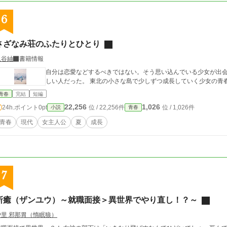
由梨を救うことができるのか。大切な人の過去を変えることができ
6
きるのかーー
さざなみ荘のふたりとひとり
八谷紬
書籍情報
自分は恋愛などするべきではない。そう思い込んでいる少女が出
しい人だった。 東北の小さな島で少しずつ成長していく少女の青
青春
完結
短編
22,256
1,026
24h.ポイント
0pt
位 / 22,256件
位 / 1,026件
小説
青春
青春
現代
女主人公
夏
成長
7
斬癒（ザンユウ）～就職面接＞異世界でやり直し！？～
炉里 邪那胃（惰眠狼）