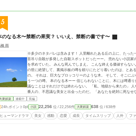
くのか、この綴られる日記に新しいページが生まれるまで、期待
記で、俺は自分の事を気取って「自分」って呼ぶようにしてい
俺の女児ボディが覚めそうなんで、この辺で失礼するよ。長い俺
5
んだ。 君が、最後まで読んで、この俺と分かち合ってくれる事を願っているよ
またな！
本のなる木〜禁断の果実？ いいえ、禁断の書です〜
橋 雨
※多少のネタバレは含みます！ 人里離れたある丘の上に、たった一本だけ巨大な木が生えている。そこはかつて、
首吊り自殺が多発した自殺スポットだったーー。 売れない小説家の俺は、彼女に振られ、借金も返せず、死に場所
を求めていた。 みんな死んでしまえ。 こんな終える価値すらない
の世に絶望して、裏掲示板の噂を頼りにたどり着いたのは、とある
の。 それは、巨大なブロッコリーのような木。 そして、そこにぶ
う一つの噂。 本のなる木ーー 信じられないことに、木には噂通りたくさんの本がなっていたのだ。 しかし、不思
議なことはそれだけでは終わらない。 「私、地獄から来たの」 人などいないはずのその場所で、俺は、自称地獄の
番人の、不思議な美女と出会ったのだ。 「あなたを絶対に死なせないから」 そう言う彼女に促されて、よく分から
ないまま俺が木に触れると、今までピクリともしなかった本がド
大衆娯楽
連載中
長編
そして、気付けば俺は、過去の世界にタイムスリップしていたのだ
22,256
638
24h.ポイント
0pt
位 / 22,256件
位 / 638件
小説
大衆娯楽
1冊目は、コンビ二のバイト店員の物語。たった一人で認知症の祖
公の世界へ。 2冊目は、中学時代の同級生の娘の物語。顔に極度
ヒューマンドラマ
美女
感動
恋愛
成長
タイムスリップ
人外
フ
中学生が主人公の世界へ。 そのどちらも俺の人生が霞むくらいに
物語も俺の過去に関係しているものばかりだったのだ。 そして、3冊目。 それは、別れた彼女の由梨の物語だっ
た。 そこで、俺は衝撃の真実を知ることになる。 その木になる本の物語は、この木で自殺した人たちの生前の物語
だったのだ。 由梨が抱えていた秘密とは？なぜ、俺の前から姿を消した？なぜ、死ななければならなかった？ 俺は