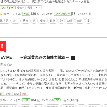
前世で得た教訓を活かし、俺は第二の人生を最底辺からスタートさせる。
ファンタジー
連載中
長編
R15
130
58
24h.ポイント
3pt
位 / 22,256件
位 / 8,577件
小説
ファンタジー
異世界
転生
幼女
旅
魔女
日常
神
成長
前世
竜
3
REVIVE！ ～迎坂黄泉路の超能力戦線～
門間まどか
能力(スキル)と呼ばれる超常現象を扱う者達――能力者(ホルダー)が認知され始めた
しき いずも)は能力者に襲われ、自身もまた、能力者として覚醒してしまう。 【黄泉
力”だけを手に、迎坂黄泉路(むかえざか よみじ)と名を変えた少年は能力者が跋扈
少年の覚醒が引き金となり、世界を巻き込んだ大いなる計画が動き出す。 ※亀進行・残念系女子多め・人死に
描写、鬱要素有 ◆現在6章まで終了 ◆毎週月曜0時更新 ◆評価、感想いただける
ばしたい方は序章・1章・2章を読んだ後に6章まで飛ぶと大幅ショートカットになり
SF
完結
長編
R15
184
9
24h.ポイント
2pt
位 / 22,256件
位 / 1,187件
小説
SF