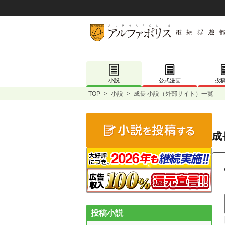
小説
公式漫画
投
TOP
>
小説
>
成長 小説（外部サイト）一覧
成
投稿小説