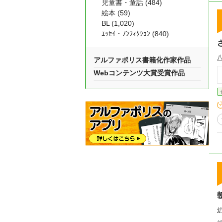
児童書・童話 (484)
絵本 (59)
BL (1,020)
ｴｯｾｲ・ﾉﾝﾌｨｸｼｮﾝ (840)
アルファポリス書籍化作家作品
Webコンテンツ大賞受賞作品