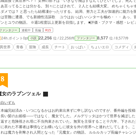
で異世界へ？！ 女神の部下は「いきなり飛ばすなんてひどいでしょ、死んで飛ばすとかもっとひどいじゃないですか」と、
ってることは分かる。 別々にとばされて、２人とも結構大変。 めちゃくちゃすごい能力を貰ったはずなんだが・・・。 ぜんぜ
メでは？ と思ったら結構凄かったりする。 結局、努力と工夫が加速的に能力を開花させるようだ。 そして、やりました！ ザ
は苦難に遭遇、でも新婚性活謳歌 ユウはおっぱいハンターを極め・・・ あっ、冒険も頑張っている模様。 そして交わる、２人、
ザンとユウの物語。 ※週1程度以上更新を目指します。 ■評価・ブクマ・感想
ファンタジー
連載中
長編
R15
22,256
8,577
24h.ポイント
0pt
位 / 22,256件
位 / 8,577件
小説
ファンタジー
異世界
青春
冒険
成長
チート
おっぱい
ちょいエロ
コメディ
8
魔女のラプンツェル
奏白いずも
【本編完結済み・いつになるかはお約束出来ずに申し訳ないのですが、番外編を投稿
は長い髪のお姫様――ではなく、魔女でした。メルデリッタはかつて世界を滅ぼした
り返すと危険視され塔に不当拘束されていた。無実を主張すること十六年、下された
前に表れた不審者は事情などお構いなしに彼女を外の世界へと連れだしてしまう。こ
これは魔力を剥奪され人間となった『元魔女』の物語。 ルルルカップ長編チャレン