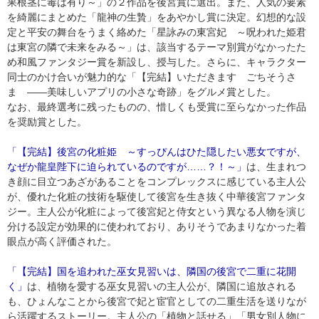
果根茎に毒は有り～」の２作品を後宮賞に選出。また、人気の要素
を綺麗にまとめた「龍神の生贄」をあやかし賞に決定。幻想的な設
定と平安の舞台をうまく絡めた「星詠みの東宮妃 ～呪われた姫君
は東宮の隣で未来をみる～」は、該当するテーマ別賞がなかったた
め和風ファンタジー賞を新設し、授与した。さらに、キャラクター
同士のかけ合いが魅力的な「【完結】いただきます ごちそうさ
ま ――美味しいアプリの小さな奇跡」をグルメ賞とした。
なお、最終選考に残ったものの、惜しくも受賞に至らなかった作品
を奨励賞とした。
「【完結】後宮の化粧姫 ～すっぴんはひた隠したい悪女ですが、
なぜか龍皇陛下に迫られているのですが……？！～」
は、生まれつ
き顔に目立つあざがあることをコンプレックスに感じている主人公
が、優れた化粧の技術を駆使して後宮を生き抜く中華後宮ファンタ
ジー。主人公が化粧によって後宮妃と侍女という異なる人物を演じ
分ける設定が効果的に使われており、ありそうであまりなかった着
眼点が高く評価された。
「【完結】国を追われた巫女見習いは、隣国の後宮で二重に花開
く」
は、植物を愛する巫女見習いの主人公が、隣国に追放される
も、ひょんなことから後宮で妃と宦官としての二重生活を送りなが
ら活躍するストーリー。主人公の「植物と話せる」「男女別人物に