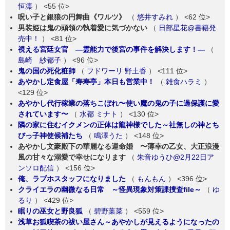
恒凛
）
<55 位>
呪い子と銀狼の円舞曲《ワルツ》
（
悠井すみれ
）
<62 位>
男装姫は鬼の頭領の執着愛に気づかない
（
日部星花@書籍発
売中！
）
<81 位>
視える宮廷女官 ―霊能力で後宮の事件を解決します！―
（
島崎 紗都子
）
<96 位>
鬼の国の死化粧師
（
フドワーリ 野土香
）
<111 位>
あやかし定食屋「寿寿亭」本日も営業中！
（
雑食ハラミ
）
<129 位>
あやかし代行稼業の落ちこぼれ〜使い魔の鬼の子に過保護に愛
されています〜
（
水都 ミナト
）
<130 位>
隣の家に住むイクメンの正体は龍神様でした～社無しの神とち
びっ子神使候補たち
（
鳴澤うた
）
<148 位>
あやかし文豪殿下の華麗なる運命婚 〜薄幸の乙女、大正浪漫
風の甘々な溺愛で幸せになります
（
朱音ゆうひ@2月22日ア
ンソロ配信
）
<156 位>
俺、ラブホスタッフになりました
（
もんもん
）
<396 位>
クライエラの幽微なる日常 ～怪異現象対策課捜査file～
（
ゆ
るり
）
<429 位>
眠りの巫女と野良狐
（
碧野葉菜
）
<559 位>
浅草お狐喫茶の祓い屋さん～あやかしが見えるようになったの