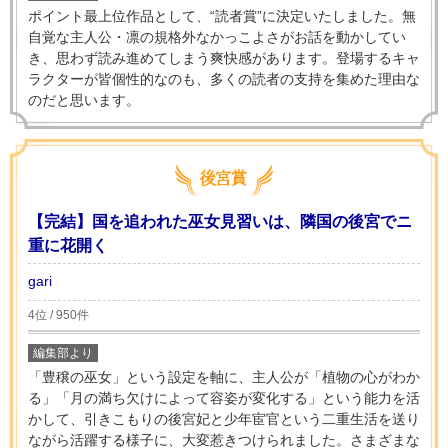
ポイント最上位作品として、“読者賞”に決定いたしました。無
自覚な主人公・凛の規格外なかっこよさがお話を動かしてい
き、思わず読み進めてしまう爽快感があります。登場するキャ
ラクターが皆個性的なのも、多くの読者の支持を集めた理由な
のだと思います。
【完結】国を追われた巫女見習いは、隣国の後宮でニ
重に花開く
gari
4位 / 950件
編集部より
「豊穣の巫女」という設定を軸に、主人公が「植物の心がわか
る」「月の満ち欠けによって容姿が変化する」という能力を活
かして、引きこもりの後宮妃と少年宦官という二重生活を送り
ながら活躍する様子に、大変惹きつけられました。さまざまな