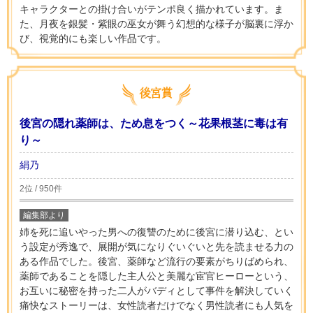
キャラクターとの掛け合いがテンポ良く描かれています。ま
た、月夜を銀髪・紫眼の巫女が舞う幻想的な様子が脳裏に浮か
び、視覚的にも楽しい作品です。
後宮の隠れ薬師は、ため息をつく～花果根茎に毒は有
り～
絹乃
2位 / 950件
編集部より
姉を死に追いやった男への復讐のために後宮に潜り込む、とい
う設定が秀逸で、展開が気になりぐいぐいと先を読ませる力の
ある作品でした。後宮、薬師など流行の要素がちりばめられ、
薬師であることを隠した主人公と美麗な宦官ヒーローという、
お互いに秘密を持った二人がバディとして事件を解決していく
痛快なストーリーは、女性読者だけでなく男性読者にも人気を