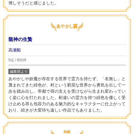
博しそうだと感じました。
龍神の生贄
高瀬船
5位 / 950件
編集部より
あやかしや妖魔が存在する世界で霊力を持たず、「名無し」と
蔑まれてきた緋色が、村という窮屈な世界から勇気を出して一
歩を踏み出し、帝都で尋の支えを受けながら生まれ変わってい
く姿に心を打たれました。桁違いの霊力を持つ緋色を優しく受
け止める尋も包容力のある魅力的なキャラクターに仕上がって
おり、続きが大変待ち遠しい作品でもありました。