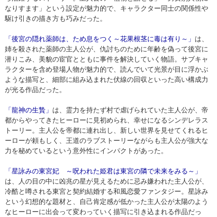
なりすます」という設定が魅力的で、キャラクター同士の関係性や
駆け引きの描き方も巧みだった。
「後宮の隠れ薬師は、ため息をつく～花果根茎に毒は有り～」
は、
姉を殺された薬師の主人公が、仇討ちのために年齢を偽って後宮に
潜りこみ、美貌の宦官とともに事件を解決していく物語。サブキャ
ラクターを含め登場人物が魅力的で、読んでいて光景が目に浮かぶ
ような描写と、細部に組み込まれた伏線の回収といった高い構成力
が光る作品だった。
「龍神の生贄」
は、霊力を持たず村で虐げられていた主人公が、帝
都からやってきたヒーローに見初められ、幸せになるシンデレラス
トーリー。主人公を帝都に連れ出し、新しい世界を見せてくれるヒ
ーローが頼もしく、王道のラブストーリーながらも主人公が強大な
力を秘めているという意外性にインパクトがあった。
「星詠みの東宮妃 ～呪われた姫君は東宮の隣で未来をみる～」
は、人の目の中に凶兆の星が見えるために忌み嫌われた主人公が、
冷酷と噂される東宮と契約結婚する和風恋愛ファンタジー。星詠み
という幻想的な題材と、自己肯定感が低かった主人公が太陽のよう
なヒーローに出会って変わっていく描写に引き込まれる作品だっ