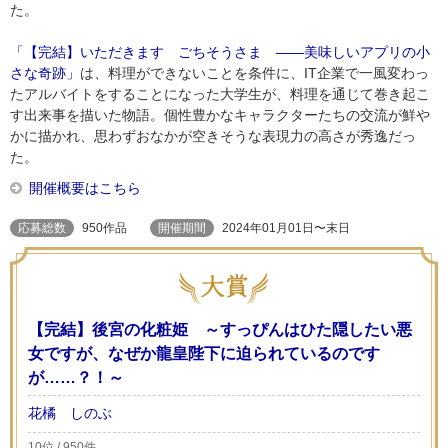
た。
「【完結】いただきます ごちそうさま ――美味しいアプリの小
さな奇跡」
は、料理ができないことを条件に、IT企業で一風変わっ
たアルバイトをすることになった大学生が、料理を通じて巻き起こ
す出来事を描いた物語。個性豊かなキャラクターたちの交流が鮮や
かに描かれ、思わずおなかが空きそうな表現力の高さが秀逸だっ
た。
開催概要はこちら
応募総数
950作品
開催期間
2024年01月01日〜末日
【完結】後宮の化粧姫 ～すっぴんはひた隠したい悪
女ですが、なぜか龍皇陛下に迫られているのです
が……？！～
花橘 しのぶ
10位 / 950件