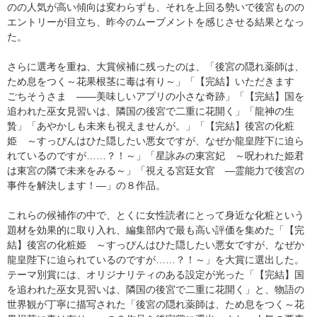
のの人気が高い傾向は変わらずも、それを上回る勢いで後宮ものの
エントリーが目立ち、昨今のムーブメントを感じさせる結果となっ
た。
さらに選考を重ね、大賞候補に残ったのは、「後宮の隠れ薬師は、
ため息をつく～花果根茎に毒は有り～」「【完結】いただきます
ごちそうさま ――美味しいアプリの小さな奇跡」「【完結】国を
追われた巫女見習いは、隣国の後宮で二重に花開く」「龍神の生
贄」「あやかしも未来も視えませんが。」「【完結】後宮の化粧
姫 ～すっぴんはひた隠したい悪女ですが、なぜか龍皇陛下に迫ら
れているのですが……？！～」「星詠みの東宮妃 ～呪われた姫君
は東宮の隣で未来をみる～」「視える宮廷女官 ―霊能力で後宮の
事件を解決します！―」の８作品。
これらの候補作の中で、とくに女性読者にとって身近な化粧という
題材を効果的に取り入れ、編集部内で最も高い評価を集めた「【完
結】後宮の化粧姫 ～すっぴんはひた隠したい悪女ですが、なぜか
龍皇陛下に迫られているのですが……？！～」を大賞に選出した。
テーマ別賞には、オリジナリティのある設定が光った「【完結】国
を追われた巫女見習いは、隣国の後宮で二重に花開く」と、物語の
世界観が丁寧に描写された「後宮の隠れ薬師は、ため息をつく～花