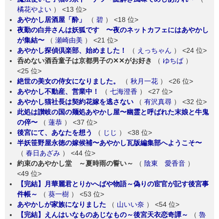
橘花やよい
）
<13 位>
あやかし居酒屋「酔」
（
碧
）
<18 位>
夜勤の白井さんは妖狐です 〜夜のネットカフェにはあやかし
が集結〜
（
瀬崎由美
）
<21 位>
あやかし探偵倶楽部、始めました！
（
えっちゃん
）
<24 位>
呑めない酒呑童子は京都男子の‪✕‬‪✕‬がお好き
（
ゆちば
）
<25 位>
絶世の美女の侍女になりました。
（
秋月一花
）
<26 位>
あやかし不動産、営業中！
（
七海澄香
）
<27 位>
あやかし猫社長は契約花嫁を逃さない
（
有沢真尋
）
<32 位>
此処は讃岐の国の麺処あやかし屋〜幽霊と呼ばれた末娘と牛鬼
の倅〜
（
蓮恭
）
<37 位>
後宮にて、あなたを想う
（
じじ
）
<38 位>
半妖笹野屋永徳の嫁候補〜あやかし瓦版編集部へようこそ〜
（
春日あざみ
）
<44 位>
約束のあやかし堂 ～夏時雨の誓い～
（
陰東 愛香音
）
<49 位>
【完結】月華麗君とりかへばや物語～偽りの宦官が記す後宮事
件帳～
（
葵一樹
）
<53 位>
あやかしが家族になりました
（
山いい奈
）
<54 位>
【完結】えんはいなものあじなもの～後宮天衣恋奇譚～
（
魯