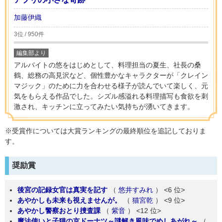
加藤伊織
3位 / 950件
編集部より
アルバイトの悠をはじめとして、料理担当の夏生、社長の桑
鶴、総務の高見沢など、個性豊かなキャラクターが「クレイン
マジック」のために力を合わせる様子が読んでいて楽しく、元
気をもらえる作品でした。シズル感溢れる料理描写も食欲を刺
激され、キッチンに立ってみたい気持ちが湧いてきます。
※受賞作については大賞ランキングの最終順位を追記しておりま
す。
奨励賞
後宮の記録女官は真実を記す
（
悠井すみれ
）
<6 位>
あやかしも未来も視えませんが。
（
猫宮乾
）
<9 位>
あやかし警察おとり捜査課
（
紫音
）
<12 位>
魔法使いと子猫の京ドーナツ～謎解き風味でめしあがれ～
（