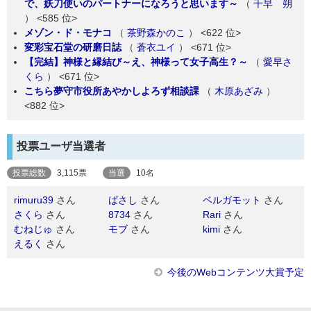
で、妖刀使いのパートナーになろうと思います～
（
千早 朔
）
<585 位>
メゾン・ド・モナコ
（
茶野森かのこ
）
<622 位>
変彩宝石堂の研磨日誌
（
蒼衣ユイ
）
<671 位>
【完結】神様と縁結び～え、神様って女子高生？～
（
愛早さ
くら
）
<671 位>
こちら夢守市役所あやかしよろず相談課
（
木原あざみ
）
<882 位>
投票ユーザ当選者
投票総数
3,115票
当選
10名
rimuru39
さん
ばさし
さん
ベルガモット
さん
さくら
さん
8734
さん
Rari
さん
むねじゅ
さん
モブ
さん
kimi
さん
えるく
さん
今後のWebコンテンツ大賞予定