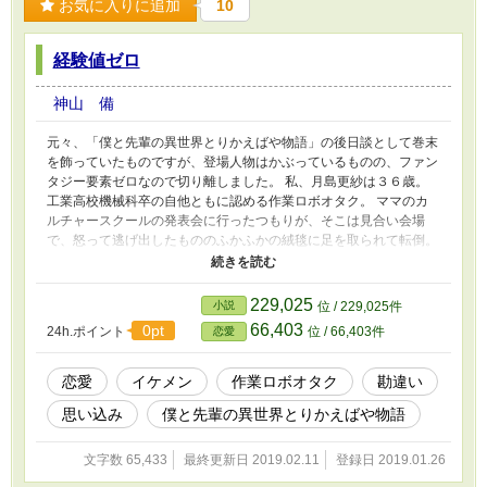
お気に入りに追加
10
経験値ゼロ
神山 備
元々、「僕と先輩の異世界とりかえばや物語」の後日談として巻末
を飾っていたものですが、登場人物はかぶっているものの、ファン
タジー要素ゼロなので切り離しました。 私、月島更紗は３６歳。
工業高校機械科卒の自他ともに認める作業ロボオタク。 ママのカ
ルチャースクールの発表会に行ったつもりが、そこは見合い会場
で、怒って逃げ出したもののふかふかの絨毯に足を取られて転倒。
それを助けてくれたのは天使様……もとい、イケメンハーフのマイ
ケルさんだった。 「逃げなくちゃ」 とつぶやいてしまった私に、
「僕もそうなんだ、一緒に逃げない？」 と言うマイケルさん。マ
229,025
小説
位 / 229,025件
イケルさんは私を抱えてホテルを飛び出して……
66,403
0pt
24h.ポイント
位 / 66,403件
恋愛
恋愛
イケメン
作業ロボオタク
勘違い
思い込み
僕と先輩の異世界とりかえばや物語
文字数 65,433
最終更新日 2019.02.11
登録日 2019.01.26