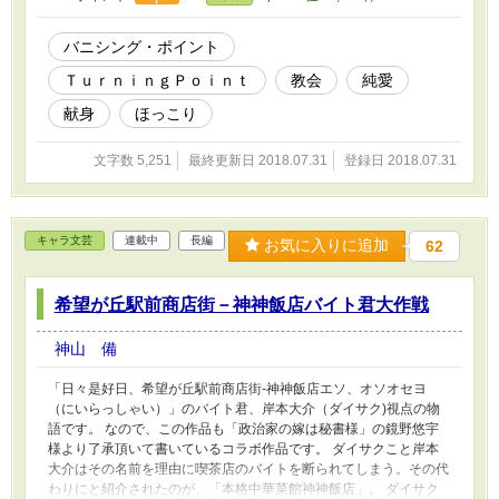
バニシング・ポイント
ＴｕｒｎｉｎｇＰｏｉｎｔ
教会
純愛
献身
ほっこり
文字数 5,251
最終更新日 2018.07.31
登録日 2018.07.31
キャラ文芸
連載中
長編
お気に入りに追加
62
希望が丘駅前商店街－神神飯店バイト君大作戦
神山 備
「日々是好日、希望が丘駅前商店街-神神飯店エソ、オソオセヨ
（にいらっしゃい）」のバイト君、岸本大介（ダイサク)視点の物
語です。 なので、この作品も「政治家の嫁は秘書様」の鏡野悠宇
様より了承頂いて書いているコラボ作品です。 ダイサクこと岸本
大介はその名前を理由に喫茶店のバイトを断られてしまう。その代
わりにと紹介されたのが、「本格中華菜館神神飯店」。 ダイサク