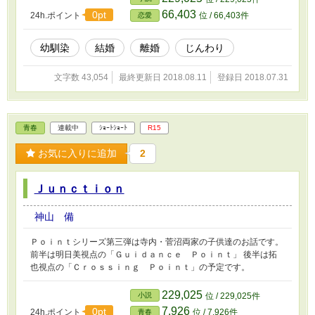
66,403
0pt
24h.ポイント
位 / 66,403件
恋愛
幼馴染
結婚
離婚
じんわり
文字数 43,054
最終更新日 2018.08.11
登録日 2018.07.31
青春
連載中
ｼｮｰﾄｼｮｰﾄ
R15
お気に入りに追加
2
Ｊｕｎｃｔｉｏｎ
神山 備
Ｐｏｉｎｔシリーズ第三弾は寺内・菅沼両家の子供達のお話です。
前半は明日美視点の「Ｇｕｉｄａｎｃｅ Ｐｏｉｎｔ」 後半は拓
也視点の「Ｃｒｏｓｓｉｎｇ Ｐｏｉｎｔ」の予定です。
229,025
小説
位 / 229,025件
7,926
0pt
24h.ポイント
位 / 7,926件
青春