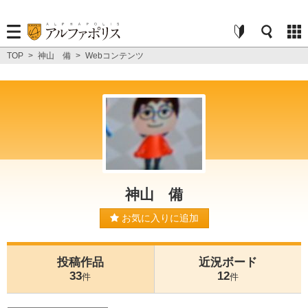
TOP
>
神山 備
>
Webコンテンツ
神山 備
お気に入りに追加
投稿作品
近況ボード
33
12
件
件