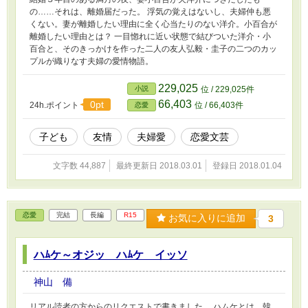
の……それは、離婚届だった。 浮気の覚えはないし、夫婦仲も悪
くない。妻が離婚したい理由に全く心当たりのない洋介。小百合が
離婚したい理由とは？ 一目惚れに近い状態で結びついた洋介・小
百合と、そのきっかけを作った二人の友人弘毅・圭子の二つのカッ
プルが織りなす夫婦の愛情物語。
229,025
小説
位 / 229,025件
66,403
0pt
24h.ポイント
位 / 66,403件
恋愛
子ども
友情
夫婦愛
恋愛文芸
文字数 44,887
最終更新日 2018.03.01
登録日 2018.01.04
恋愛
完結
長編
R15
お気に入りに追加
3
ハﾑケ～オジッ ハﾑケ イッソ
神山 備
リアル読者の方からのリクエストで書きました。 ハムケとは、韓