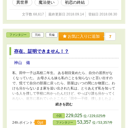
異世界
魔法使い
初恋の終結
文字数 68,617
最終更新日 2018.09.14
登録日 2018.08.30
ファンタジー
完結
長編
お気に入りに追加
7
存在、証明できません！？
神山 備
私、田中一子は高校二年生。 ある朝目覚めたら、自分の居所がな
くなっていた。 お母さんも妹も私のことを知らないと言い出すの
で、慌てて自分の部屋に戻ったら、部屋はいつの間にか物置に。わ
けも分からないまま家を追い出された私は、とりあえず私を知って
いる人を捜して学校に向かったんだけど、やっぱり誰も分かってく
れない。途方に暮れていたところに「田中一子様、捜しましたよ」
って声が。やった！ やっと分かってくれる人がいたと思ったら、
今度は私が知らない人。しかもその人は人じゃなくって天使だって
言うのだ。天使は私が今朝死んだって言う。でも、生きて動いてん
229,025
小説
位 / 229,025件
じゃん、私。逃げる私と追いかける天使の行く先は？
53,357
0pt
24h.ポイント
位 / 53,357件
ファンタジー