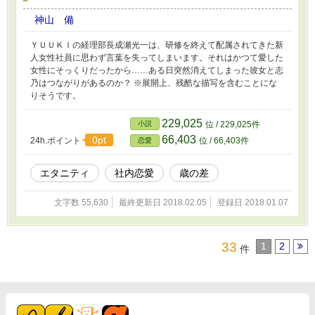
神山 備
ＹＵＵＫＩの経理部長成瀬光一は、研修を終えて配属されてきた新
人女性社員に思わず言葉を失ってしまいます。それはかつて愛した
女性にそっくりだったから……ある日突然消えてしまった彼女と志
乃はつながりがあるのか？ ※展開上、残酷な描写を含むことにな
りそうです。
229,025
小説
位 / 229,025件
66,403
0pt
24h.ポイント
位 / 66,403件
恋愛
エタニティ
社内恋愛
歳の差
文字数 55,630
最終更新日 2018.02.05
登録日 2018.01.07
33
1
2
件