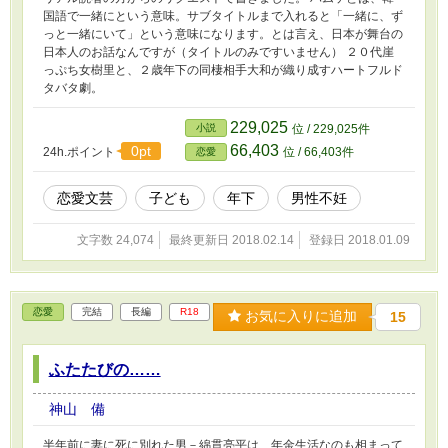
国語で一緒にという意味。サブタイトルまで入れると「一緒に、ず
っと一緒にいて」という意味になります。とは言え、日本が舞台の
日本人のお話なんですが（タイトルのみですいません） ２０代崖
っぷち女樹里と、２歳年下の同棲相手大和が織り成すハートフルド
タバタ劇。
229,025
小説
位 / 229,025件
66,403
0pt
24h.ポイント
位 / 66,403件
恋愛
恋愛文芸
子ども
年下
男性不妊
文字数 24,074
最終更新日 2018.02.14
登録日 2018.01.09
恋愛
完結
長編
R18
お気に入りに追加
15
ふたたびの……
神山 備
半年前に妻に死に別れた男－綿貫亮平は、年金生活なのも相まって