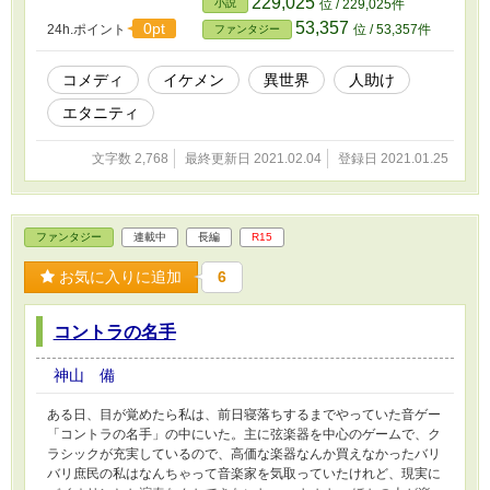
229,025
小説
位 / 229,025件
53,357
0pt
24h.ポイント
位 / 53,357件
ファンタジー
コメディ
イケメン
異世界
人助け
エタニティ
文字数 2,768
最終更新日 2021.02.04
登録日 2021.01.25
ファンタジー
連載中
長編
R15
お気に入りに追加
6
コントラの名手
神山 備
ある日、目が覚めたら私は、前日寝落ちするまでやっていた音ゲー
「コントラの名手」の中にいた。主に弦楽器を中心のゲームで、ク
ラシックが充実しているので、高価な楽器なんか買えなかったバリ
バリ庶民の私はなんちゃって音楽家を気取っていたけれど、現実に