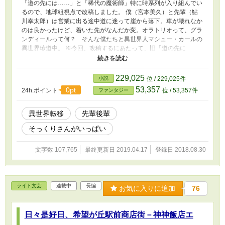
「道の先には……」と「稀代の魔術師」特に時系列が入り組んでい
るので、地球組視点で改稿しました。 僕（宮本美久）と先輩（鮎
川幸太郎）は営業に出る途中道に迷って崖から落下。車が壊れなか
のは良かったけど、着いた先がなんだか変。オラトリオって、グラ
ンディールって何？ そんな僕たちと異世界人マシュー・カールの
異世界珍道中。 ※今回、改稿するにあたって、旧「道の先に
は……」に続編の「赤ちゃんパニック」を加え、恋愛オンリーの
「経験値ゼロ」を外してお届けします。
229,025
小説
位 / 229,025件
53,357
0pt
24h.ポイント
位 / 53,357件
ファンタジー
異世界転移
先輩後輩
そっくりさんがいっぱい
文字数 107,765
最終更新日 2019.04.17
登録日 2018.08.30
ライト文芸
連載中
長編
お気に入りに追加
76
日々是好日、希望が丘駅前商店街－神神飯店エ