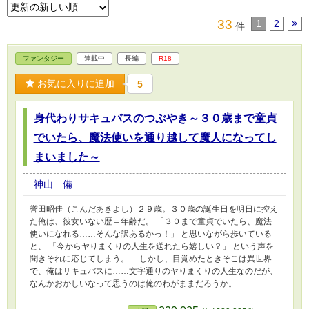
33
1
2
件
ファンタジー
連載中
長編
R18
お気に入りに追加
5
身代わりサキュバスのつぶやき～３０歳まで童貞
でいたら、魔法使いを通り越して魔人になってし
まいました～
神山 備
誉田昭佳（こんだあきよし）２９歳。３０歳の誕生日を明日に控え
た俺は、彼女いない歴＝年齢だ。 「３０まで童貞でいたら、魔法
使いになれる……そんな訳あるかっ！」 と思いながら歩いている
と、 『今からヤりまくりの人生を送れたら嬉しい？」 という声を
聞きそれに応じてしまう。 しかし、目覚めたときそこは異世界
で、俺はサキュバスに……文字通りのヤりまくりの人生なのだが、
なんかおかしいなって思うのは俺のわがままだろうか。