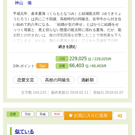
神山 備
平成元年、倉本夏海（くらもとなつみ）と結城龍太郎（ゆうきりょ
うたろう）は共に二十四歳、高校時代の同級生。在学中から付き合
い始めて約八年になる。 「結婚が女の幸せ」とばかりに結婚をせ
っつく母親と、煮え切らない態度の龍太郎に揺れる夏海。だが、龍
太郎との付き合いは、彼の浮気現場を目撃したことで突然幕を下ろ
してしまう。そんな、傷心の夏海を励ましてくれた五歳年下の同
僚、小夜子。その小夜子が連れて来た、高校時代の一年先輩だと言
う男、武田康文。夏海は後輩の彼氏に次第に惹かれていく…… 平
成に適齢期を迎えた女性夏海と、彼女をとりまく３人の男性の２０
229,025
小説
位 / 229,025件
年。
66,403
0pt
24h.ポイント
位 / 66,403件
恋愛
恋愛文芸
高校の同級生
適齢期
文字数 104,215
最終更新日 2018.02.11
登録日 2018.01.07
恋愛
完結
長編
R18
お気に入りに追加
42
似ている