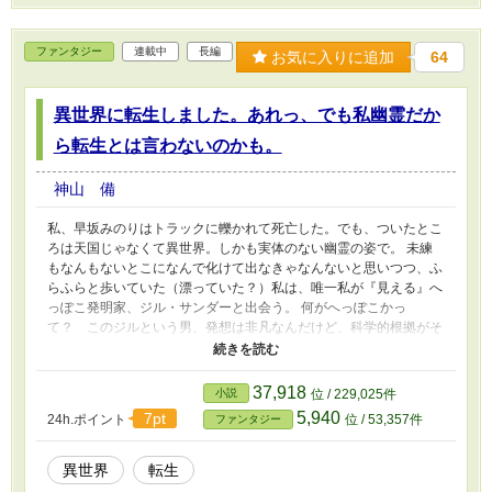
ファンタジー
連載中
長編
お気に入りに追加
64
異世界に転生しました。あれっ、でも私幽霊だか
ら転生とは言わないのかも。
神山 備
私、早坂みのりはトラックに轢かれて死亡した。でも、ついたとこ
ろは天国じゃなくて異世界。しかも実体のない幽霊の姿で。 未練
もなんもないとこになんで化けて出なきゃなんないと思いつつ、ふ
らふらと歩いていた（漂っていた？）私は、唯一私が『見える』へ
っぽこ発明家、ジル・サンダーと出会う。 何がへっぽこかっ
て？ このジルという男、発想は非凡なんだけど、科学的根拠がそ
れについていってない。そこで、私がちょっと助言したら…… こ
の話は私が異世界で知識のオーパーツをどんどん繰り出して、化け
て出た国（ミラクロア）の発展に寄与するというか、暇なので産業
37,918
小説
位 / 229,025件
革命を起こしまくる、そんなお話。 なろうからのリメイクです。
5,940
7pt
24h.ポイント
位 / 53,357件
ファンタジー
書き直しつつ完結を目指します。
異世界
転生