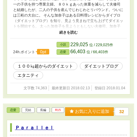
一の子供を持つ専業主婦。 ８０ｋｇあった体重を減らして夫修司
と結婚したが、二人の子供を産んでじわじわとリバウンド。ついに
は三桁の大台に。 そんな加奈子はある日料理レシピからダイブロ
（ダイエットブログ）を知り、見よう見まねで立ち上げてダイエッ
トを開始する。 太った加奈子を見ようともしない夫修司。加奈子
は次第に夫と同い年の男性ブロガーエイプリルに心惹かれていく。
※私のネットでの処女作です。今回こちらの方に移動するにあた
り、加奈子編と亮平編を章立てで一つにまとめることにしました。
229,025
小説
位 / 229,025件
66,403
0pt
24h.ポイント
位 / 66,403件
恋愛
１００㎏超からのダイエット
ダイエットブログ
エタニティ
文字数 74,363
最終更新日 2018.02.13
登録日 2018.01.04
恋愛
完結
長編
R15
お気に入りに追加
32
Ｐａｒａｌｌｅｌ