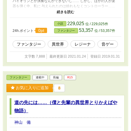
バイオリンとか演奏なんかできないし…… しかし、ほかの人が楽
器を弾く中、私に 与えられたのは紛れもなくコントローラー……
いや、設定でも好きな楽器をコントラと呼んで演奏するんだけど
さ、なんだかなぁ。 とにかく、ゲームの中から出るにはクリアし
なきゃならないみたいで、そのためには音ゲーのお約束事、恋愛シ
229,025
小説
位 / 229,025件
ミュレーションをクリアしなきゃならない。二次元のイケメンは嫌
53,357
0pt
24h.ポイント
位 / 53,357件
ファンタジー
いじゃない。むしろ大好物だけど、攻略サイトなしでできるのか
な。
ファンタジー
異世界
レジーナ
音ゲー
文字数 7,888
最終更新日 2021.01.24
登録日 2019.01.31
ファンタジー
連載中
長編
R15
お気に入りに追加
8
道の先には……（僕と先輩の異世界とりかえばや
物語）
神山 備