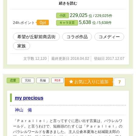
が神神飯店の面々に振り回されて変わっていく成長？ の記録。
他にコラボしている作品 ・『桃と料理人』
http://ncode.syosetu.com/n9554cb/ ・『青いヤツと特別国家公務
229,025
小説
位 / 229,025件
員 － 希望が丘駅前商店街 －』http://ncode.syosetu.com/n5361cb/
5,638
0pt
24h.ポイント
位 / 5,638件
キャラ文芸
・『希望が丘駅前商店街～透明人間の憂鬱～』
https://www.alphapolis.co.jp/novel/265100205/427152271 ・『希
望が丘駅前商店街 ―姉さん。篠宮酒店は、今日も平常運転です。
希望が丘駅前商店街
コラボ作品
コメディー
―』https://www.alphapolis.co.jp/novel/172101828/491152376 ・
家族
『希望が丘駅前商店街 ｉｎ 『居酒屋とうてつ』とその周辺の人々
』 https://www.alphapolis.co.jp/novel/274274583/188152339 ・
『希望が丘駅前商店街～看板娘は招き猫？喫茶トムトム元気に開店
文字数 12,120
最終更新日 2018.04.02
登録日 2017.12.07
中～』https://ncode.syosetu.com/n7423cb/ ・『Blue Mallowへよ
うこそ～希望が丘駅前商店街』https://ncode.syosetu.com/n2519cc/
恋愛
完結
長編
R18
お気に入りに追加
7
my precious
神山 備
「Ｐａｒａｌｌｅｌ」と言ってすぐに思い出す言葉は、パラレルワ
ールド。と言うわけで、短絡頭のたすくは「Ｐａｒａｌｌｅｌ」の
パラレルワールドを書きました。 主人公倉本夏海と結城龍太郎の