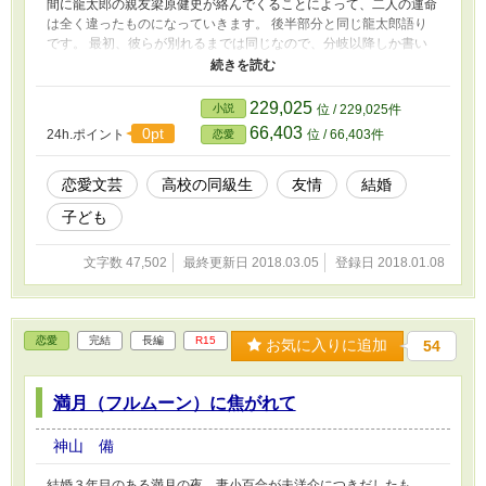
間に龍太郎の親友梁原健史が絡んでくることによって、二人の運命
は全く違ったものになっていきます。 後半部分と同じ龍太郎語り
です。 最初、彼らが別れるまでは同じなので、分岐以降しか書い
ていませんでしたが、後日一作にするため最初から書き直しまし
た。
229,025
小説
位 / 229,025件
66,403
0pt
24h.ポイント
位 / 66,403件
恋愛
恋愛文芸
高校の同級生
友情
結婚
子ども
文字数 47,502
最終更新日 2018.03.05
登録日 2018.01.08
恋愛
完結
長編
R15
お気に入りに追加
54
満月（フルムーン）に焦がれて
神山 備
結婚３年目のある満月の夜、妻小百合が夫洋介につきだしたも