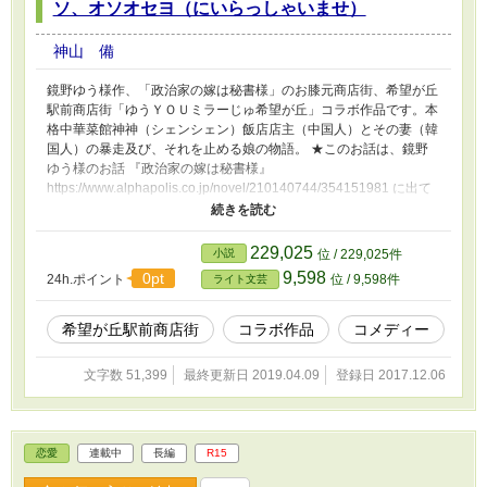
ソ、オソオセヨ（にいらっしゃいませ）
神山 備
鏡野ゆう様作、「政治家の嫁は秘書様」のお膝元商店街、希望が丘
駅前商店街「ゆうＹＯＵミラーじゅ希望が丘」コラボ作品です。本
格中華菜館神神（シェンシェン）飯店店主（中国人）とその妻（韓
国人）の暴走及び、それを止める娘の物語。 ★このお話は、鏡野
ゆう様のお話 『政治家の嫁は秘書様』
https://www.alphapolis.co.jp/novel/210140744/354151981 に出て
くる重光先生の地元の商店街のお話です。当然の事ながら、鏡野ゆ
う様には許可をいただいております。他の住人に関してもそれぞれ
許可をいただいてから書いています。 ★他にコラボしている作品
229,025
小説
位 / 229,025件
・『桃と料理人』http://ncode.syosetu.com/n9554cb/ ・『青いヤツ
9,598
0pt
24h.ポイント
位 / 9,598件
ライト文芸
と特別国家公務員 － 希望が丘駅前商店街 －』
http://ncode.syosetu.com/n5361cb/ ・『希望が丘駅前商店街～透明
人間の憂鬱～』
希望が丘駅前商店街
コラボ作品
コメディー
https://www.alphapolis.co.jp/novel/265100205/427152271 ・『希
望が丘駅前商店街 ―姉さん。篠宮酒店は、今日も平常運転です。
文字数 51,399
最終更新日 2019.04.09
登録日 2017.12.06
―』https://www.alphapolis.co.jp/novel/172101828/491152376 ・
『希望が丘駅前商店街 ｉｎ 『居酒屋とうてつ』とその周辺の人々
』 https://www.alphapolis.co.jp/novel/274274583/188152339 ・
『希望が丘駅前商店街～看板娘は招き猫？喫茶トムトム元気に開店
恋愛
連載中
長編
R15
中～』https://ncode.syosetu.com/n7423cb/ ・『Blue Mallowへよ
うこそ～希望が丘駅前商店街』https://ncode.syosetu.com/n2519cc/