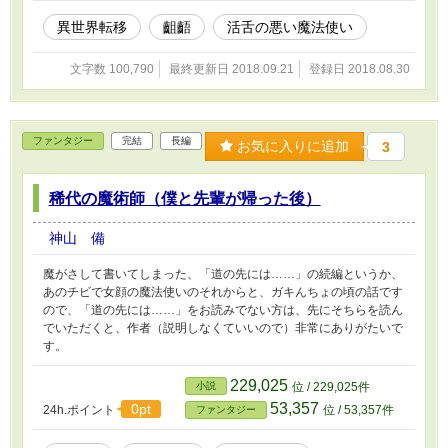
ッコミ漫才譚。
異世界転移
齟齬
活舌の悪い魔法使い
文字数 100,790
最終更新日 2018.09.21
登録日 2018.08.30
ファンタジー
完結
長編
お気に入りに追加
3
稀代の魔術師（僕と先輩が帰った後）
神山 備
魔がさして書いてしまった、「道の先には……」の続編というか、
あのチビで女顔の魔法使いのそれからと、ガキんちょの頃の話です
ので、「道の先には……」をお読みでない方は、先にそちらを読ん
でいただくと、作者（説明しなくていいので）非常にありがたいで
す。
229,025
小説
位 / 229,025件
53,357
0pt
24h.ポイント
位 / 53,357件
ファンタジー