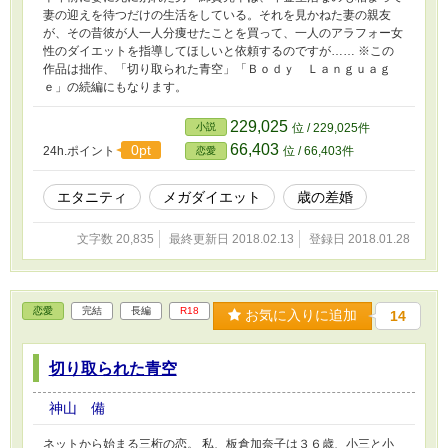
妻の迎えを待つだけの生活をしている。それを見かねた妻の親友
が、その昔彼が人一人分痩せたことを買って、一人のアラフォー女
性のダイエットを指導してほしいと依頼するのですが…… ※この
作品は拙作、「切り取られた青空」「Ｂｏｄｙ Ｌａｎｇｕａｇ
ｅ」の続編にもなります。
229,025
小説
位 / 229,025件
66,403
0pt
24h.ポイント
位 / 66,403件
恋愛
エタニティ
メガダイエット
歳の差婚
文字数 20,835
最終更新日 2018.02.13
登録日 2018.01.28
恋愛
完結
長編
R18
お気に入りに追加
14
切り取られた青空
神山 備
ネットから始まる三桁の恋。 私、板倉加奈子は３６歳、小三と小