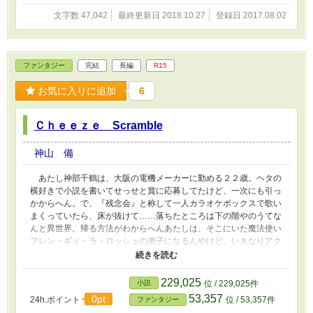
文字数 47,042
最終更新日 2018.10.27
登録日 2017.08.02
ファンタジー
完結
長編
R15
お気に入りに追加
6
Ｃｈｅｅｚｅ Scramble
神山 備
あたし神部千鶴は、大阪の電機メーカーに勤める２２歳。ヘタの
横好きで小説を書いてせっせと賞に応募してたけど、一次にも引っ
かからへん。で、『残念会』と称して一人カラオケボックスで歌い
まくっていたら、床が抜けて……落ちたところは下の階やのうてな
んと異世界。帰る方法がわからへんあたしは、そこにいた魔法使い
フレン・ギィ・ラ・ロッシュの弟子になるんやけど、いきなりアク
シデント発生。魔法が使われへん。それも、魔力はめっちゃあんの
に、滑舌が悪いから魔法が使えんて、そんなんアリ！？ たまたま
持ってた電子メモにしゃべらすことができて、魔法を使えるように
229,025
小説
位 / 229,025件
なったけど、あれもってへんかったらあたしどうなってたやろ。そ
53,357
0pt
24h.ポイント
位 / 53,357件
ファンタジー
んなあたしとフレンの師弟（その内夫婦になるけど）異世界ボケツ