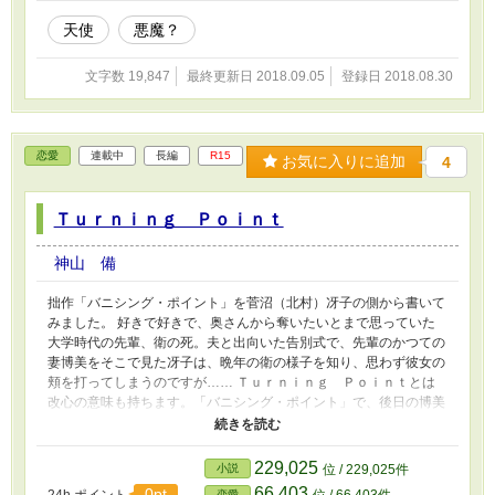
天使
悪魔？
文字数 19,847
最終更新日 2018.09.05
登録日 2018.08.30
恋愛
連載中
長編
R15
お気に入りに追加
4
Ｔｕｒｎｉｎｇ Ｐｏｉｎｔ
神山 備
拙作「バニシング・ポイント」を菅沼（北村）冴子の側から書いて
みました。 好きで好きで、奥さんから奪いたいとまで思っていた
大学時代の先輩、衛の死。夫と出向いた告別式で、先輩のかつての
妻博美をそこで見た冴子は、晩年の衛の様子を知り、思わず彼女の
頬を打ってしまうのですが…… Ｔｕｒｎｉｎｇ Ｐｏｉｎｔとは
改心の意味も持ちます。「バニシング・ポイント」で、後日の博美
と冴子の仲の良さがどこからきているのかというご指摘があったの
で、書き始めた物です。
229,025
小説
位 / 229,025件
66,403
0pt
恋愛