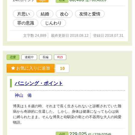
24h.ポイント
位 / 66,403件
片思い
結婚
改心
友情と愛情
罪の意識
じんわり
文字数 24,889
最終更新日 2018.08.12
登録日 2018.07.31
恋愛
連載中
長編
R15
お気に入りに追加
10
バニシング・ポイント
神山 備
博美は１８歳の時、それまで長く生きられないと診断されていた難
病から奇跡的に生還した。 しかし、身体は健康になっても心は病
に縛られたまま。そんな博美と幼馴染の衛との不器用な大人の純愛
物語。
229,025
小説
位 / 229,025件