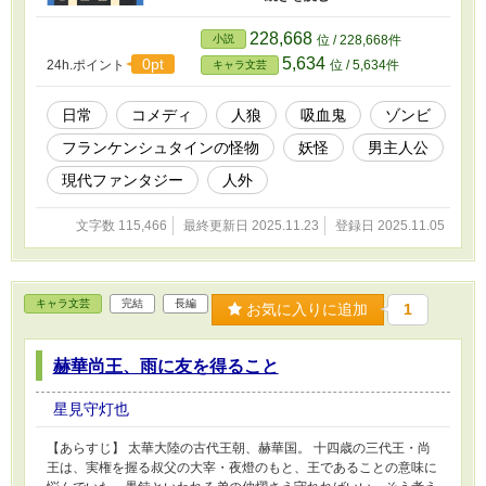
お面づくりだった。 【登場人物】 ・安和井
仁 （21、男） 人間の青年。目つきが悪く、人
228,668
小説
位 / 228,668件
間不信気味。伯母のアパートを受け継いだ。 お
5,634
0pt
24h.ポイント
位 / 5,634件
キャラ文芸
面作りが趣味だが、恥ずかしくて人に言えてな
い。 ・牙狼 （実年齢は76くらい、男） 人狼。
とても陽気で人懐っこい。満月の夜にはハイテ
日常
コメディ
人狼
吸血鬼
ゾンビ
ンションになる。 ・ウガリ （男） 吸血鬼。人
フランケンシュタインの怪物
妖怪
男主人公
を驚かせるのが趣味だが、怖がり。数字を数え
るのが好き。 ・ヴィック （200すぎ、男） 人
現代ファンタジー
人外
造の怪物。翻訳家、小説家。現在、婚活にどハ
マり中。騙されやすい。 ・ロム （男） ゾン
文字数 115,466
最終更新日 2025.11.23
登録日 2025.11.05
ビ。調子がいい。Yo! TubeでＶtuberとして活躍
中。ミイラのネヘブと同室。 他サイトでも投稿
しています→tales、カクヨム、同人誌。
キャラ文芸
完結
長編
お気に入りに追加
1
赫華尚王、雨に友を得ること
星見守灯也
【あらすじ】 太華大陸の古代王朝、赫華国。 十四歳の三代王・尚
王は、実権を握る叔父の大宰・夜燈のもと、王であることの意味に