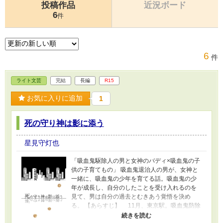
投稿作品
近況ボード
6
件
6
件
ライト文芸
完結
長編
R15
お気に入りに追加
1
死の守り神は影に添う
星見守灯也
「吸血鬼駆除人の男と女神のバディ×吸血鬼の子
供の子育てもの」 吸血鬼退治人の男が、女神と
一緒に、吸血鬼の少年を育てる話。吸血鬼の少
年が成長し、自分のしたことを受け入れるのを
見て、男は自分の過去とむきあう覚悟を決め
る。 【あらすじ】 11月、東京駅。吸血鬼防除
組合員のアオは地下で吸血鬼の眷属・食人鬼と