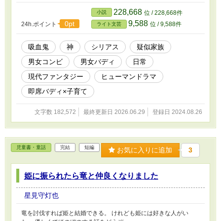
遭遇し、ユエンと出会う。ユエンは神と名乗る
妖精で、協力して食人鬼を追い払った。 アオ
228,668
小説
位 / 228,668件
は吸血鬼事件の被害者であるシガンの家に居候
9,588
0pt
24h.ポイント
位 / 9,588件
ライト文芸
することにした。そこに、ユエンと子供のコウ
が転がり込んでくる。コウは吸血鬼だが、ユエ
ンはそれを隠して共同生活を始める。自分が何
吸血鬼
神
シリアス
疑似家族
者かも知らないコウは、感情を知り、だいじな
男女コンビ
男女バディ
日常
ものを見つけていく。 その一方、吸血鬼事件
は続いていた。 【登場人物】 ・生松アオ 40歳
現代ファンタジー
ヒューマンドラマ
ほどの男。吸血鬼駆除を仕事にする。陽気で気
が良い性格だが、人の面倒をみすぎるところが
即席バディ×子育て
ある。昔、弟がいたことと関係あるらしい
が……。 ・ユエン 「死の神」を名乗る少女の姿
文字数 182,572
最終更新日 2026.06.29
登録日 2024.08.26
をした妖精。人間の吸血鬼駆除に協力する。人
のようで人ではない考え方をするが、人を守ろ
うとしているのは本当らしい。 ・橋詰シガン 30
歳ほどの男。自称売れない画家。吸血鬼により
児童書・童話
完結
短編
お気に入りに追加
3
ケガをした。自分を襲った吸血鬼の絵を描いて
いる。子供はわからないといいながら、コウの
世話を焼く。 ・コウ 吸血鬼の男の子だが、ユエ
姫に振られたら竜と仲良くなりました
ン以外は人の子だと思っている。自分の感情も
わからなかったが、アオとシガンによって成長
星見守灯也
していく。そこで自分の過去と向き合うことに
なる。 28話、むらさきぐりこ様の占いを参考に
竜を討伐すれば姫と結婚できる。 けれども姫には好きな人がい
させていただきました ありがとうございました