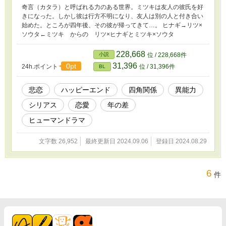
奇言（カタラ）と呼ばれる力のある世界。ミツキは友人の彼氏を好
きになった。しかし彼は行方不明になり、友人は別の人と付き合い
始めた。ところが四年後、その彼が帰ってきて…。 ヒナギ→リツ×
ソウタ←ミツキ からの リツ×ヒナギとミツキ×ソウタ
228,668
小説
位 / 228,668件
31,396
0pt
24h.ポイント
位 / 31,396件
BL
悲恋
ハッピーエンド
四角関係
異能力
シリアス
恋愛
年の差
ヒューマンドラマ
文字数 26,952
最終更新日 2024.09.06
登録日 2024.08.29
6
件