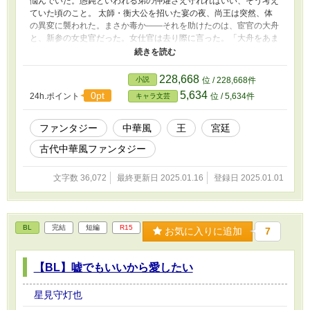
悩んでいた。愚鈍といわれる弟の仲燿さえ守れればいい、そう考え
ていた頃のこと。 太師・衡大公を招いた宴の夜、尚王は突然、体
の異変に襲われた。まさか毒か――それを助けたのは、宦官の大舟
と、新参の女史官だった。女仕官は去り際に言った。「大舟をあま
り信用するな」と。奇妙に思った尚王は、毒を盛った犯人をこっそ
りと探し始める。 夜燈、大舟、璃珠、衡大公の思惑が絡み合う
中、尚王は十二年前の事件の真相を知ることになる。誰が敵か味方
228,668
小説
位 / 228,668件
かも明らかでない王城で、少年王はなにを決断するのか。 【登場
5,634
0pt
24h.ポイント
位 / 5,634件
キャラ文芸
人物】 ・尚王 十四歳の王。王であることに悩んでいる。 毒を盛ら
れた事件を追ううち、十二年前の事件に気づくことになる。 ・仲
燿 尚王の弟。話すことができない愚鈍と思われている。 ・夜燈 尚
ファンタジー
中華風
王
宮廷
王の叔父。生真面目な大宰。何かを隠しているようだ。 ・大舟 調
古代中華風ファンタジー
理場の下働き。奄人（去勢された男）。尚王を助けた。 ・璃珠 若
い女の文官。尚王を助けたが、意味深な言葉を残す。 テイルズ、
カクヨム、クロスフォリオにも投稿しています。 同人誌にもなっ
文字数 36,072
最終更新日 2025.01.16
登録日 2025.01.01
ています。
BL
完結
短編
R15
お気に入りに追加
7
【BL】嘘でもいいから愛したい
星見守灯也