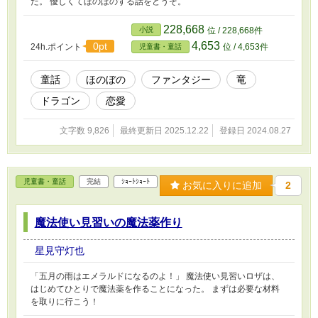
た。 優しくてほのぼのする話をどうぞ。
https://tsunagu.cloud/products/18356 1、2話の
校正を千歳叶様におねがいしました。 ありがと
うございました。
228,668
小説
位 / 228,668件
https://tsunagu.cloud/products/30361 カクヨ
4,653
0pt
24h.ポイント
位 / 4,653件
児童書・童話
ム、テイルズ、クロスフォリオにも投稿してい
ます。 同人誌にもなっています。
童話
ほのぼの
ファンタジー
竜
ドラゴン
恋愛
文字数 9,826
最終更新日 2025.12.22
登録日 2024.08.27
児童書・童話
完結
ｼｮｰﾄｼｮｰﾄ
お気に入りに追加
2
魔法使い見習いの魔法薬作り
星見守灯也
「五月の雨はエメラルドになるのよ！」 魔法使い見習いロザは、
はじめてひとりで魔法薬を作ることになった。 まずは必要な材料
を取りに行こう！