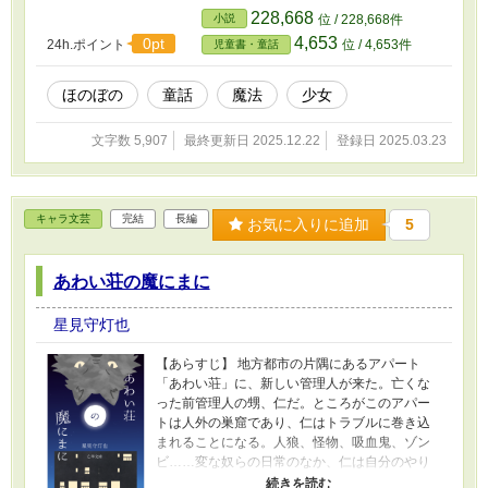
228,668
小説
位 / 228,668件
4,653
0pt
24h.ポイント
位 / 4,653件
児童書・童話
ほのぼの
童話
魔法
少女
文字数 5,907
最終更新日 2025.12.22
登録日 2025.03.23
キャラ文芸
完結
長編
お気に入りに追加
5
あわい荘の魔にまに
星見守灯也
【あらすじ】 地方都市の片隅にあるアパート
「あわい荘」に、新しい管理人が来た。亡くな
った前管理人の甥、仁だ。ところがこのアパー
トは人外の巣窟であり、仁はトラブルに巻き込
まれることになる。人狼、怪物、吸血鬼、ゾン
ビ……変な奴らの日常のなか、仁は自分のやり
たいことを思い出す。それは趣味にしていた、