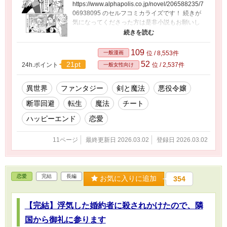
https://www.alphapolis.co.jp/novel/206588235/7
06938095 のセルフコミカライズです！ 続きが
気になってくださった方は是非小説もお願いし
ます！ ↓↓↓↓
https://www.alphapolis.co.jp/novel/206588235/7
06938095
109
一般漫画
位 / 8,553件
52
21pt
24h.ポイント
位 / 2,537件
一般女性向け
異世界
ファンタジー
剣と魔法
悪役令嬢
断罪回避
転生
魔法
チート
ハッピーエンド
恋愛
11ページ
最終更新日 2026.03.02
登録日 2026.03.02
恋愛
完結
長編
お気に入りに追加
354
【完結】浮気した婚約者に殺されかけたので、隣
国から御礼に参ります