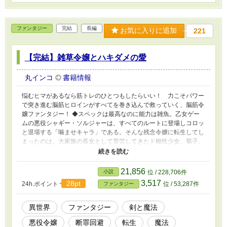
ファンタジー
完結
長編
お気に入りに追加
221
【完結】雑草令嬢とハキダメの愛
丸インコ
書籍情報
悩むヒマがあるなら筋トレのひとつもしたらいい！ 力こそパワー
で突き進む脳筋ヒロインがすべてを巻き込んで救っていく、脳筋令
嬢ファンタジー！ ◆スペックは最高なのに能力は雑魚。乙女ゲー
ムの悪役シャギー・ソルジャーは、すべてのルートに登場しコロッ
と退場する「噛ませキャラ」である。そんな残念令嬢に転生してし
まったのは、大家族の長女として苦労してきたド根性少女、菊子。
ツイてない転生、しかし菊子にとっては「最高！！」の転生。恵ま
れたスペックを持ち前の根性で鍛え上げ、断罪される隙もない最強
令嬢になる！ ──はずが、なぜか最強騎士が出来上がってしま
21,856
小説
位 / 228,706件
い……。 ◆与えられたのは、死ぬ直前に願った『次は“持ってる
3,517
28pt
24h.ポイント
位 / 53,287件
ファンタジー
側”で生まれたい』という身分。願いどおりの「持ってる人生」
を、前世から「持って来た」根性で切り開いていく、掃き溜めに咲
く雑草菊の小さな愛の物語。 ♥表紙・登場人物などイラストは自作
異世界
ファンタジー
剣と魔法
のものです
悪役令嬢
断罪回避
転生
魔法