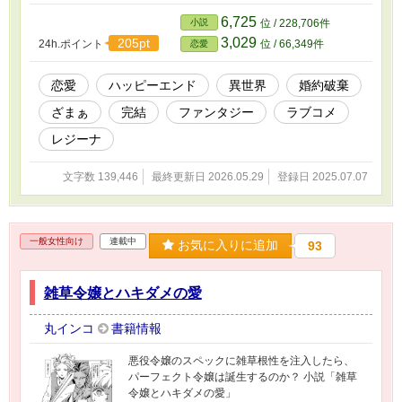
に泣き濡れて暮らすニーナのもとを訪れたのは
ツンデレ令嬢、マドリーン・セラドーン。いつ
6,725
小説
位 / 228,706件
も何かとライバル視してくるマドリーンの不器
3,029
205pt
24h.ポイント
位 / 66,349件
恋愛
用な励ましで立ち直ったニーナは、もと婚約者
バーニーの居る学園に通う決断をする。 顔を見
てしまえばまた失恋の痛みが蘇るのではと落ち
恋愛
ハッピーエンド
異世界
婚約破棄
着かない日々を過ごすニーナ。しかし、そんな
ざまぁ
完結
ファンタジー
ラブコメ
ニーナの不安をよそに、バーニーの姿はすっか
り学園から消えていて── ✴︎スピンオフ／『浮気
レジーナ
した婚約者に殺されかけたので、隣国から御礼
に参ります』完結しました！
文字数 139,446
最終更新日 2026.05.29
登録日 2025.07.07
一般女性向け
連載中
お気に入りに追加
93
雑草令嬢とハキダメの愛
丸インコ
書籍情報
悪役令嬢のスペックに雑草根性を注入したら、
パーフェクト令嬢は誕生するのか？ 小説「雑草
令嬢とハキダメの愛」