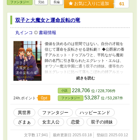
ファンタジー
完結
長編
お気に入りに追加
61
双子と大魔女と運命反転の竜
丸インコ
書籍情報
価値を決めるのは世間ではない。自分の才能を
信じて運命を反転させる逆転劇！ ◆公爵家の養
子アルエット・ドゥプルワと、平民ながら魔術
師の名門に引き取られたエグレット・エルは、
オワゾー魔法学園に通う双子の姉妹。優等生の
妹エグレットに比べて落ちこぼれの姉アルエッ
トは、引き取られた公爵家で冷遇されていた。
◆公爵家に居場所が無く、学園でも落ちこぼれ
のアルエットが夢見るのは、学園で最も優れた
228,706
小説
位 / 228,706件
成績の者に贈られる大魔女の称号を得て自由に
53,287
0pt
24h.ポイント
位 / 53,287件
ファンタジー
なる未来。大魔女に値する強大な魔法を扱うに
は、神魂獣と呼ばれる自分の召喚獣を媒介とす
る必要がある……のだが、強く美しい神魂獣を
異世界
ファンタジー
ハッピーエンド
召喚したエグレットと対照的に、アルエットの
ざまぁ
女主人公
恋愛
双子の姉妹
神魂獣は子犬サイズの骸骨でーー！？ ◆ 底界“ス
ー・テラン”からやって来る魔物“カヴァリ”と人
類が戦う世界。魔術至上主義の王国で、大魔女
文字数 17,941
最終更新日 2025.03.18
登録日 2025.03.12
を目指して魔法学園に通う双子の少女の物語。