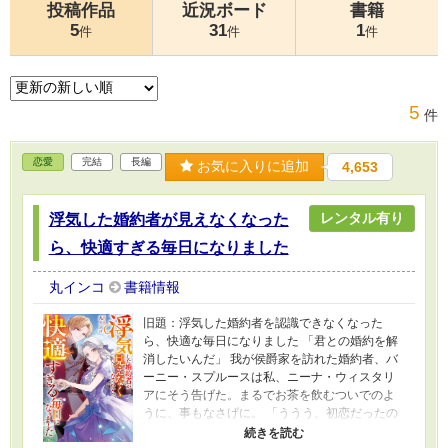
投稿作品
近況ボード
書籍
5
31
1
件
件
件
5
件
恋愛
完結
長編
お気に入りに追加
4,653
レンタル有り
浮気した婚約者が見えなくなった
ら、快適すぎる毎日になりました
丸インコ
書籍情報
旧題：浮気した婚約者を認識できなくなった
ら、快適な毎日になりました 「君との婚約を解
消したいんだ」 我が侯爵家を訪れた婚約者、バ
ーニー・スプルースは私、ニーナ・ウィスタリ
アにそう告げた。まるでお茶を飲むついでのよ
うに、事もなさげに。 「ううう、初恋だったの
に……！」 恋に破れ、結婚の予定も消え、泣き