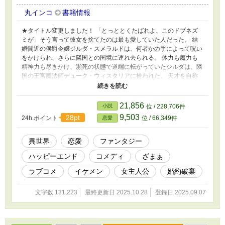
丸インコ
書籍情報
★タイトル変更しました！ 「とっととくたばれよ、このドブネズ
ミが」そう言って彼女を捨てたのは最も愛していた人だった。 結
婚間近の侯爵令嬢ジルダ・スメラルドは、何者かの手によって呪い
をかけられ、さらに隣国との国境に連れ去られる。 体力も魔力も
精神力も尽きかけ、瀕死の状態で道端に転がっていたジルダは、隣
国の王宮魔法師デューク・ウィスタリアに拾われた。 天才を自称
し、自由気まま、不遜でいい加減な魔法師に助手として振り回され
ているうちに少しずつ傷が癒え、自分の身に起こったことが明らか
になってきて── ★「浮気した婚約者を認識できなくなったら、快
21,856
小説
位 / 228,706件
適な毎日になりました」のスピンオフですが、単品でもお読みいた
9,503
28pt
24h.ポイント
位 / 66,349件
恋愛
だけます。前作もあわせて読んでいただけたら、めちゃくちゃ嬉し
いです！
異世界
恋愛
ファンタジー
ハッピーエンド
コメディ
ざまぁ
ラブコメ
イケメン
女主人公
婚約破棄
文字数 131,223
最終更新日 2025.10.28
登録日 2025.09.07