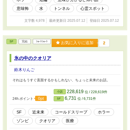
意味怖
水
トンネル
心霊スポット
文字数 4,978
最終更新日 2025.07.12
登録日 2025.07.12
SF
完結
ｼｮｰﾄｼｮｰﾄ
お気に入りに追加
2
氷の中のクオリア
鈴木りんご
それはもうすぐ直面するかもしれない、ちょっと未来のお話。
228,619
小説
位 / 228,619件
6,731
0pt
24h.ポイント
位 / 6,731件
SF
SF
近未来
コールドスリープ
ホラー
ゾンビ
クオリア
医療