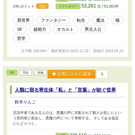
53,261
0pt
24h.ポイント
位 / 53,261件
ファンタジー
異世界
ファンタジー
転生
魔法
猫
SF
超能力
オカルト
男主人公
哲学
文字数 186,904
最終更新日 2025.12.20
登録日 2024.08.24
SF
完結
短編
お気に入りに追加
0
人類に宿る寄生体「私」と「言葉」が紡ぐ世界
鈴木りんご
言語学者である主人公は、悪魔の声に支配されて殺人を犯したとい
う受刑者と面会し、悪魔の声について考察する。 そしてある仮説
にたどりつく。