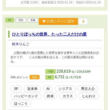
文字数 2,643
最終更新日 2025.01.19
登録日 2025.01.19
SF
完結
長編
お気に入りに追加
3
ひとりぼっちの世界、たった二人だけの星
鈴木りんご
人類が滅びた後の荒廃した世界を旅する青年シンと記憶喪失の少
女ナリア。 二人の旅が終わるとき、この星の真実は明かされ
る。
228,619
小説
位 / 228,619件
6,731
0pt
24h.ポイント
位 / 6,731件
SF
SF
近未来
AI
シリアス
男主人公
ハッピーエンド
終末
カラス
じんわり
ほっこり