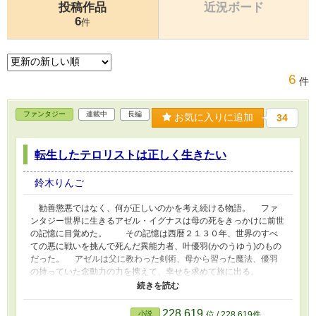
投稿作品
近況ボード
6
件
6
件
ファンタジー
連載中
長編
お気に入りに追加
34
転生したテロリストは正しく生きたい
鈴木りんご
勧善懲悪ではなく、何が正しいのかを考え続ける物語。 ファ
ンタジー世界に生きるアゼル・イグナスは母の死をきっかけに前世
の記憶に目覚めた。 その記憶は西暦２１３０年、世界のすべ
ての悪に戦いを挑んで死んだ異能力者、叶優羽(かのうゆう)のもの
だった。 アゼルは父に教わった剣術、母から習った魔法、優羽
の持っていた念動力の力を携えて、幸せを求めて旅に出る。
SF的考察にホラー的な話なども出てくるので、オカルト好きな人
にも読んでもらえると嬉しいです。
228,619
小説
位 / 228,619件