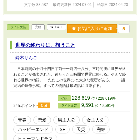
文字数 88,587
最終更新日 2024.07.01
登録日 2024.04.23
ライト文芸
完結
ｼｮｰﾄｼｮｰﾄ
お気に入りに追加
5
世界の終わりに、想うこと
鈴木りんご
日本時間の十月十四日午前十一時四十八分、三時間後に世界が終
わることが発表された。後たった三時間で世界は終わる。そんな終
わる世界の物語。 ただこの世界には,大きな秘密がある。 一話
完結の連作形式。すべての物語は最終話に収束する。
228,619
小説
位 / 228,619件
9,591
0pt
24h.ポイント
位 / 9,591件
ライト文芸
青春
恋愛
男主人公
女主人公
ハッピーエンド
SF
天災
完結
ヒューマンドラマ