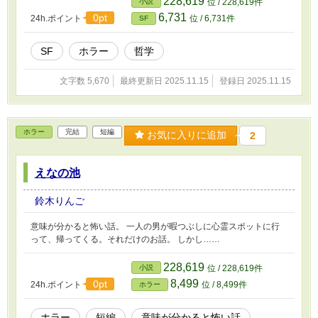
228,619
小説
位 / 228,619件
6,731
0pt
24h.ポイント
位 / 6,731件
SF
SF
ホラー
哲学
文字数 5,670
最終更新日 2025.11.15
登録日 2025.11.15
ホラー
完結
短編
お気に入りに追加
2
えなの池
鈴木りんご
意味が分かると怖い話。 一人の男が暇つぶしに心霊スポットに行
って、帰ってくる。それだけのお話。 しかし……
228,619
小説
位 / 228,619件
8,499
0pt
24h.ポイント
位 / 8,499件
ホラー
ホラー
短編
意味が分かると怖い話