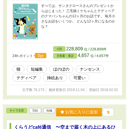
すべては、サンタクロースさんのプレゼントか
らはじまった！ 三毛猫ミケちゃんとテディベア
のクマパンちゃんの12ヶ月のお話です。 毎月小
さなお話をいくつか。 どんな12ヶ月になるのか
な？
228,809
小説
位 / 228,809件
4,657
0pt
24h.ポイント
位 / 4,657件
児童書・童話
猫
短編集
ほのぼの
ナンセンス
テディベア
挿絵あり
可愛い
文字数 76,173
最終更新日 2019.11.04
登録日 2018.02.02
キャラ文芸
完結
短編
お気に入りに追加
9
くらうどcafé通信 〜空まで届く木の上にあるひ