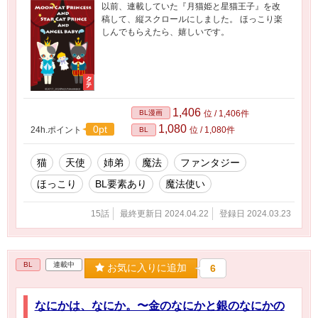
以前、連載していた『月猫姫と星猫王子』を改
稿して、縦スクロールにしました。 ほっこり楽
しんでもらえたら、嬉しいです。
1,406
BL漫画
位 / 1,406件
1,080
0pt
24h.ポイント
位 / 1,080件
BL
猫
天使
姉弟
魔法
ファンタジー
ほっこり
BL要素あり
魔法使い
15話
最終更新日 2024.04.22
登録日 2024.03.23
BL
連載中
お気に入りに追加
6
なにかは、なにか。〜金のなにかと銀のなにかの