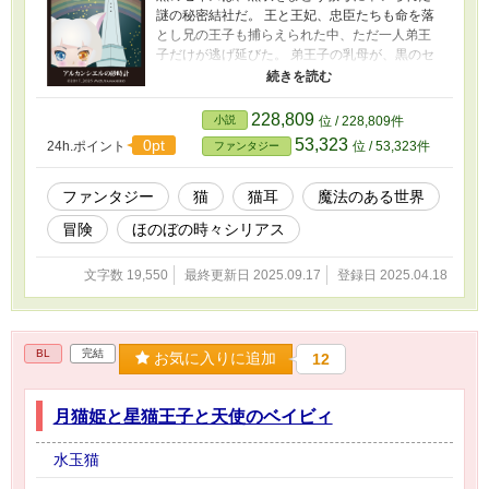
謎の秘密結社だ。 王と王妃、忠臣たちも命を落
とし兄の王子も捕らえられた中、ただ一人弟王
子だけが逃げ延びた。 弟王子の乳母が、黒のセ
イズから寝返った白のセイズの術者だったの
だ。 乳母は時空を超えるかがみの船に王子を乗
せ、戦火から脱出させた。王子の船が行き着い
228,809
小説
位 / 228,809件
たのはアルカンシエルの港町。猫耳の住民たち
53,323
0pt
24h.ポイント
位 / 53,323件
ファンタジー
の暮らす街だ。 しかし、ここにも黒のセイズの
力が及び始め、いつ、その手中に王子が落ちる
かわからない。 白のセイズは切り札を出す。人
ファンタジー
猫
猫耳
魔法のある世界
間界から一人の選ばれし少年をアルカンシエル
冒険
ほのぼの時々シリアス
の街に転移させ、王子の片腕とするのだ。守ら
れるだけの存在から、自らの手で運命を切り開
く者へと王子を転換をさせるもの。いわば触媒
文字数 19,550
最終更新日 2025.09.17
登録日 2025.04.18
となる人間の少年をこの街に転移あるいは転生
させ——
BL
完結
お気に入りに追加
12
月猫姫と星猫王子と天使のベイビィ
水玉猫