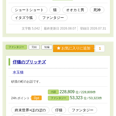
ショートショート
猫
オオカミ男
死神
イタズラ狐
ファンタジー
文字数 5,042
最終更新日 2026.08.07
登録日 2026.07.31
ファンタジー
完結
短編
お気に入りに追加
1
仔猫のブリッチズ
水玉猫
砂漠の町のお話です。
228,809
小説
位 / 228,809件
53,323
0pt
24h.ポイント
位 / 53,323件
ファンタジー
終末世界×ほのぼの
仔猫
ファンタジー