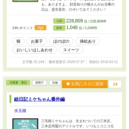
も、ありますよ。 顔見知りの猫さんがお当番の
日は、是非是非、のぞいてみてください！
228,809
小説
位 / 228,809件
1,046
0pt
24h.ポイント
位 / 1,046件
絵本
猫
お菓子
ほのぼの
挿絵あり
おいしいはしあわせ
スイーツ
文字数 35,194
最終更新日 2020.07.07
登録日 2018.03.31
児童書・童話
連載中
短編
お気に入りに追加
14
絵日記ミケちゃん番外編
水玉猫
三毛猫ミケちゃんは、生まれついての三本足。
三本足同盟のアイドルです。いつもニコニコ元