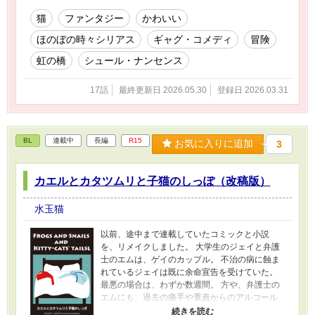
猫
ファンタジー
かわいい
ほのぼの時々シリアス
ギャグ・コメディ
冒険
虹の橋
シュール・ナンセンス
17話
最終更新日 2026.05.30
登録日 2026.03.31
BL
連載中
長編
R15
お気に入りに追加
3
カエルとカタツムリと子猫のしっぽ（改稿版）
水玉猫
以前、途中まで連載していたコミックと小説
を、リメイクしました。 大学生のジェイと弁護
士のエムは、ゲイのカップル。 不治の病に蝕ま
れているジェイは既に余命宣告を受けていた。
最悪の場合は、わずか数週間。 方や、弁護士の
エムにも、過去の痛手や重責からのアルコール
依存での入院歴が有る。 惹かれあい共に暮らす