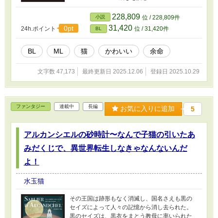
ようになった二人だが、すれ違い争ってばかり
いた。 破綻間近のエムとジェイの生活に、ある
228,809
小説
位 / 228,809件
日「なにか」が加わって……。 新たな物語とし
31,420
0pt
24h.ポイント
位 / 31,420件
BL
て、楽しんで読んでいただけたら、幸いです。
BL
ML
猫
かわいい
余命
文字数 47,173
最終更新日 2025.12.06
登録日 2025.10.29
ファンタジー
連載中
長編
お気に入りに追加
5
アルカンシエルの砂時計〜なんで子猫の引いたあ
みだくじで、異世界転生しなきゃなんないんだ
よ！
水玉猫
その王国は跡形もなく消滅し、国名さえも黒の
セイズによって人々の記憶から消し去られた。
黒のセイズは、黒衣をまとう教母に率いられた