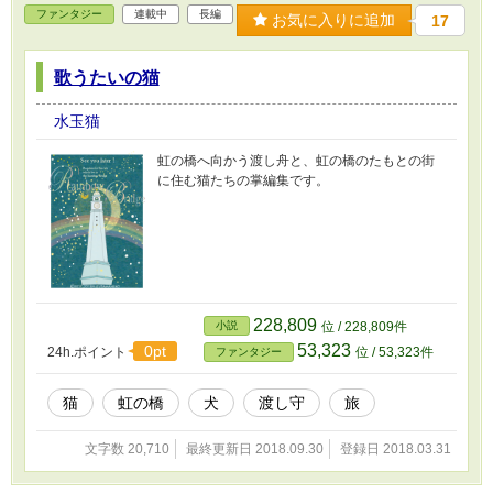
ファンタジー
連載中
長編
お気に入りに追加
17
歌うたいの猫
水玉猫
虹の橋へ向かう渡し舟と、虹の橋のたもとの街
に住む猫たちの掌編集です。
228,809
小説
位 / 228,809件
53,323
0pt
24h.ポイント
位 / 53,323件
ファンタジー
猫
虹の橋
犬
渡し守
旅
文字数 20,710
最終更新日 2018.09.30
登録日 2018.03.31