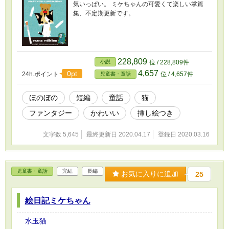
気いっぱい。 ミケちゃんの可愛くて楽しい掌篇
集、不定期更新です。
228,809
小説
位 / 228,809件
4,657
0pt
24h.ポイント
位 / 4,657件
児童書・童話
ほのぼの
短編
童話
猫
ファンタジー
かわいい
挿し絵つき
文字数 5,645
最終更新日 2020.04.17
登録日 2020.03.16
児童書・童話
完結
長編
お気に入りに追加
25
絵日記ミケちゃん
水玉猫