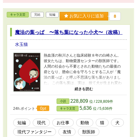
キャラ文芸
完結
短編
お気に入りに追加
8
魔法の葉っぱ 〜落ち葉になった小犬〜（改稿）
水玉猫
熱血漢の秋川さんと臨床経験８年の白崎さん。
彼女たちは、動物愛護センターの獣医師です。
人間の社会から不要とされた動物たちの最後の
砦となり、懸命に命を守ろうとする二人が「魔
法の葉っぱ」と呼ぶ不思議な落ち葉がありまし
た。 この落ち葉は、実は、捨て犬が生まれ変わ
ったものでした。無残な死を遂げ落ち葉になっ
た小犬が「魔法の葉っぱ」と呼ばれ、不思議な
力を持つようになるまでお話です。 ※2020年3
228,809
小説
位 / 228,809件
月このお話のモデルになった動物愛護センター
5,636
0pt
24h.ポイント
位 / 5,636件
キャラ文芸
から殺処分機が撤去されたと公式発表がありま
した。 それに伴い、最終話「夢のゆくへ」を書
き加えました。
短編
現代
お仕事
動物
猫
犬
現代ファンタジー
友情
獣医師