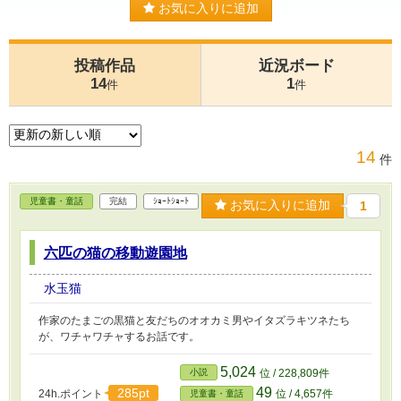
お気に入りに追加
投稿作品
近況ボード
14
1
件
件
14
件
児童書・童話
完結
ｼｮｰﾄｼｮｰﾄ
お気に入りに追加
1
六匹の猫の移動遊園地
水玉猫
作家のたまごの黒猫と友だちのオオカミ男やイタズラキツネたち
が、ワチャワチャするお話です。
5,024
小説
位 / 228,809件
49
285pt
24h.ポイント
位 / 4,657件
児童書・童話