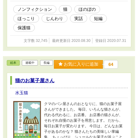
ノンフィクション
猫
ほのぼの
ほっこり
じんわり
実話
短編
保護猫
文字数 32,745
最終更新日 2020.08.30
登録日 2020.07.31
絵本
連載中
長編
お気に入りに追加
64
猫のお菓子屋さん
水玉猫
クマのパン屋さんのおとなりに、猫のお菓子屋
さんができました。 毎日、いろんな猫さんが、
代わる代わるに、お店番。 お店番の猫さんが、
それぞれ自慢のお菓子を用意します。 だから、
毎日お菓子が変わります。 今日は、どんなお菓
子があるのかな？ 猫さんたちの美味しい掌編
集。 ちょっぴり、シュールなお菓子が並ぶこと