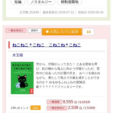
短編
ノスタルジー
移動遊園地
文字数 20,838
最終更新日 2026.07.31
登録日 2026.06.30
一般女性向け
連載中
お気に入りに追加
14
ねこねこ＊こねこ こねこね＊こねこ
水玉猫
空から、仔猫がふってきた！ とある密命を帯
び、虹の橋から地上に向かう仔猫だったが、雷
坊やに出会ったのが運の尽き。 おヘソを狙われ
ながら、果たして地上で大義を成すことができ
るのか？ ゆるゆるふわふわの冒険活
劇？？？？？？ファンタジーです。
8,555
一般漫画
位 / 8,555件
2,538
0pt
24h.ポイント
位 / 2,538件
一般女性向け