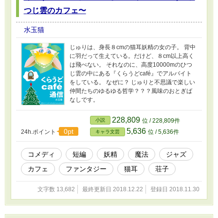
つじ雲のカフェ〜
水玉猫
じゅりは、身長８cmの猫耳妖精の女の子。 背中
に羽だって生えている。だけど、８cm以上高く
は飛べない。 それなのに、高度10000mのひつ
じ雲の中にある『くらうどcafé』でアルバイト
をしている。 なぜに？ じゅりと不思議で楽しい
仲間たちのゆるゆる哲学？？？風味のおとぎば
なしです。
228,809
小説
位 / 228,809件
5,636
0pt
24h.ポイント
位 / 5,636件
キャラ文芸
コメディ
短編
妖精
魔法
ジャズ
カフェ
ファンタジー
猫耳
荘子
文字数 13,682
最終更新日 2018.12.22
登録日 2018.11.30