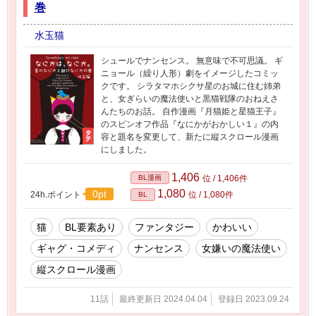
巻
水玉猫
シュールでナンセンス。 無意味で不可思議。 ギ
ニョール（繰り人形）劇をイメージしたコミッ
クです。 シラタマホシクサ星のお城に住む姉弟
と、女ぎらいの魔法使いと黒猫戦隊のおねえさ
んたちのお話。 自作漫画『月猫姫と星猫王子』
のスピンオフ作品『なにかがおかしい１』の内
容と題名を変更して、新たに縦スクロール漫画
にしました。
1,406
BL漫画
位 / 1,406件
1,080
0pt
24h.ポイント
位 / 1,080件
BL
猫
BL要素あり
ファンタジー
かわいい
ギャグ・コメディ
ナンセンス
女嫌いの魔法使い
縦スクロール漫画
11話
最終更新日 2024.04.04
登録日 2023.09.24