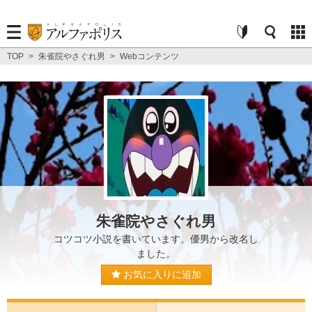
TOP
>
朱雀院やさぐれ男
>
Webコンテンツ
朱雀院やさぐれ男
コツコツ小説を書いています。優男から改名し
ました。
お気に入りに追加