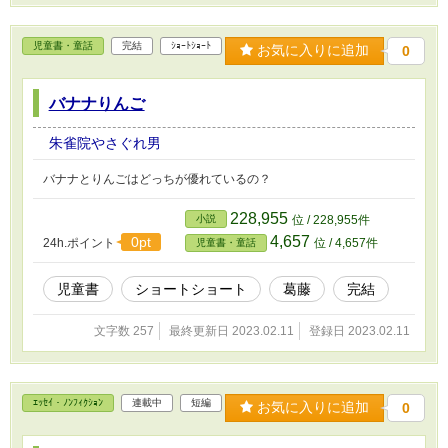
児童書・童話
完結
ｼｮｰﾄｼｮｰﾄ
お気に入りに追加
0
バナナりんご
朱雀院やさぐれ男
バナナとりんごはどっちが優れているの？
228,955
小説
位 / 228,955件
4,657
0pt
24h.ポイント
位 / 4,657件
児童書・童話
児童書
ショートショート
葛藤
完結
文字数 257
最終更新日 2023.02.11
登録日 2023.02.11
ｴｯｾｲ・ﾉﾝﾌｨｸｼｮﾝ
連載中
短編
お気に入りに追加
0