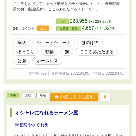
こころをとざしてしまった猫が女の子と出会い・・・。 朱雀院優
男の初、童話(風)作。こころあたたまるストーリー。
228,955
小説
位 / 228,955件
4,657
0pt
24h.ポイント
位 / 4,657件
児童書・童話
童話
ショートショート
ほのぼの
ほっこり
動物
猫
こころあたたまる
公園
ホームレス
文字数 702
最終更新日 2022.04.05
登録日 2022.04.05
青春
完結
短編
お気に入りに追加
0
オシャレになれるラーメン屋
朱雀院やさぐれ男
オシャレになることに、あこがれる豚はオシャレになった後に果た