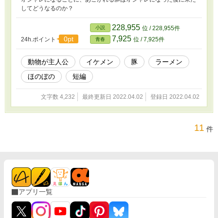
してどうなるのか？
228,955
小説
位 / 228,955件
7,925
0pt
24h.ポイント
位 / 7,925件
青春
動物が主人公
イケメン
豚
ラーメン
ほのぼの
短編
文字数 4,232
最終更新日 2022.04.02
登録日 2022.04.02
11
件
アプリ一覧