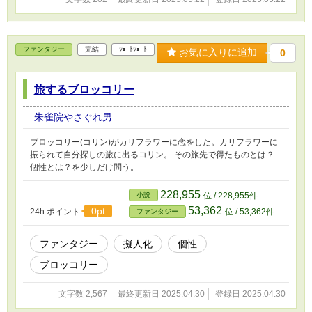
ファンタジー
完結
ｼｮｰﾄｼｮｰﾄ
お気に入りに追加
0
旅するブロッコリー
朱雀院やさぐれ男
ブロッコリー(コリン)がカリフラワーに恋をした。カリフラワーに
振られて自分探しの旅に出るコリン。 その旅先で得たものとは？
個性とは？を少しだけ問う。
228,955
小説
位 / 228,955件
53,362
0pt
24h.ポイント
位 / 53,362件
ファンタジー
ファンタジー
擬人化
個性
ブロッコリー
文字数 2,567
最終更新日 2025.04.30
登録日 2025.04.30