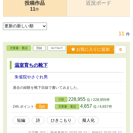
投稿作品
近況ボード
11
件
11
件
児童書・童話
完結
ｼｮｰﾄｼｮｰﾄ
お気に入りに追加
0
温室育ちの靴下
朱雀院やさぐれ男
過去の経験を靴下目線で書いてみました。
228,955
小説
位 / 228,955件
4,657
0pt
24h.ポイント
位 / 4,657件
児童書・童話
短編
詩
ひきこもり
擬人化
文字数 202
最終更新日 2025.05.22
登録日 2025.05.22