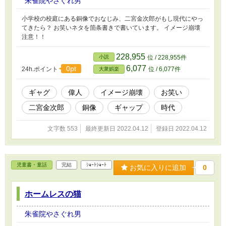
朱雀院やさぐれ男
小学校の校庭にある銅像でおなじみ、二宮金次郎がもし現代にやっ
てきたら？ お笑いネタを箇条書きで書いています。 イメージ崩壊
注意！！
228,955
小説
位 / 228,955件
6,077
0pt
24h.ポイント
位 / 6,077件
大衆娯楽
ギャグ
偉人
イメージ崩壊
お笑い
二宮金次郎
銅像
ギャップ
時代
文字数 553
最終更新日 2022.04.12
登録日 2022.04.12
児童書・童話
完結
ｼｮｰﾄｼｮｰﾄ
お気に入りに追加
0
ホームレスの猫
朱雀院やさぐれ男