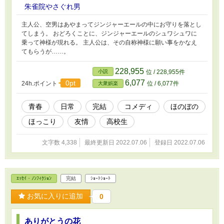
朱雀院やさぐれ男
主人公、空男はあやまってジンジャーエールの中にお守りを落とし
てしまう。 おどろくことに、ジンジャーエールのシュワシュワに
乗って神様が現れる。 主人公は、その自称神様に願い事をかなえ
てもらうが……。
228,955
小説
位 / 228,955件
6,077
0pt
24h.ポイント
位 / 6,077件
大衆娯楽
青春
日常
完結
コメディ
ほのぼの
ほっこり
友情
高校生
文字数 4,338
最終更新日 2022.07.06
登録日 2022.07.06
ｴｯｾｲ・ﾉﾝﾌｨｸｼｮﾝ
完結
ｼｮｰﾄｼｮｰﾄ
お気に入りに追加
0
ありがとうの花