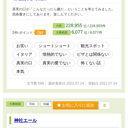
真実の口が「こんなだったら嫌だ」ということを考えてみました。
箇条書きにしてあります。楽しんでください。
228,955
小説
位 / 228,955件
6,077
0pt
24h.ポイント
位 / 6,077件
大衆娯楽
お笑い
ショートショート
観光スポット
イタリア
情熱的でない
ピザとは関係ない
真実の口
真実の愛でない
怖くない話
本気
文字数 588
最終更新日 2022.07.14
登録日 2022.07.14
大衆娯楽
完結
短編
お気に入りに追加
0
神社エール