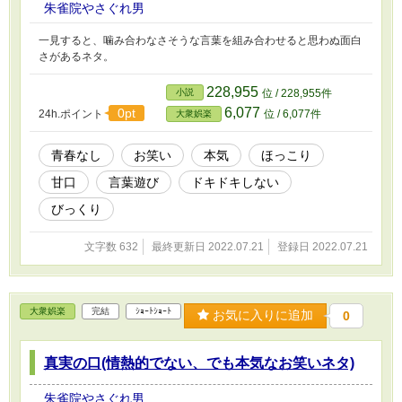
朱雀院やさぐれ男
一見すると、噛み合わなさそうな言葉を組み合わせると思わぬ面白
さがあるネタ。
228,955
小説
位 / 228,955件
6,077
0pt
24h.ポイント
位 / 6,077件
大衆娯楽
青春なし
お笑い
本気
ほっこり
甘口
言葉遊び
ドキドキしない
びっくり
文字数 632
最終更新日 2022.07.21
登録日 2022.07.21
大衆娯楽
完結
ｼｮｰﾄｼｮｰﾄ
お気に入りに追加
0
真実の口(情熱的でない、でも本気なお笑いネタ)
朱雀院やさぐれ男