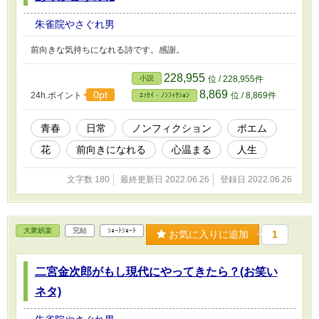
朱雀院やさぐれ男
前向きな気持ちになれる詩です。感謝。
228,955
小説
位 / 228,955件
8,869
0pt
24h.ポイント
位 / 8,869件
ｴｯｾｲ・ﾉﾝﾌｨｸｼｮﾝ
青春
日常
ノンフィクション
ポエム
花
前向きになれる
心温まる
人生
文字数 180
最終更新日 2022.06.26
登録日 2022.06.26
大衆娯楽
完結
ｼｮｰﾄｼｮｰﾄ
お気に入りに追加
1
二宮金次郎がもし現代にやってきたら？(お笑い
ネタ)