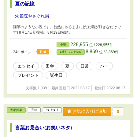
夏の記憶
朱雀院やさぐれ男
随筆のような小説です。徒然にゃるままに(ただ猫が好きなだけで
す) 8月17日初投稿。8月19日完結。
228,955
小説
位 / 228,955件
8,869
0pt
24h.ポイント
位 / 8,869件
ｴｯｾｲ・ﾉﾝﾌｨｸｼｮﾝ
エッセイ
田舎
夏
日常
バー
プレゼント
誕生日
文字数 1,939
最終更新日 2022.08.17
登録日 2022.08.17
大衆娯楽
完結
ｼｮｰﾄｼｮｰﾄ
お気に入りに追加
0
言葉お見合い(お笑いネタ)