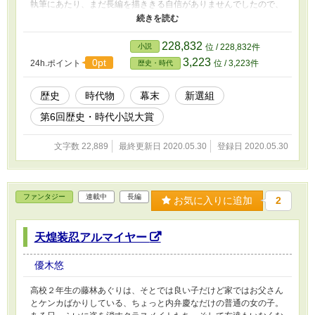
執筆にあたり、まだ長編を描ききる自信がありませんでしたので、
物語の中盤を抜き出す形で短編として書きました。 また、この小
説は、カクヨムから転載したものです。そのさい、多少の加筆、修
正をおこないました。
228,832
小説
位 / 228,832件
3,223
0pt
24h.ポイント
位 / 3,223件
歴史・時代
歴史
時代物
幕末
新選組
第6回歴史・時代小説大賞
文字数 22,889
最終更新日 2020.05.30
登録日 2020.05.30
ファンタジー
連載中
長編
お気に入りに追加
2
天煌装忍アルマイヤー
優木悠
高校２年生の藤林あぐりは、そとでは良い子だけど家ではお父さん
とケンカばかりしている、ちょっと内弁慶なだけの普通の女の子。