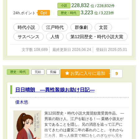
昇進できない男、悔恨にさいなまれる下っ引、
228,832
小説
位 / 228,832件
足を洗いたい巾着切り、冴えない料理人⋯⋯。
3,223
0pt
24h.ポイント
位 / 3,223件
歴史・時代
苦衷の中で生きる者達の小さな罪業は、やがて
水野忠邦の心胆を寒からしめることになる。 巷
間を騒がす者たち。それを追う同心。興奮必至
時代小説
江戸時代
群像劇
文芸
のクライムスリラー！
サスペンス
人情
第12回歴史・時代小説大賞
文字数 108,689
最終更新日 2026.06.24
登録日 2026.05.01
歴史・時代
完結
長編
お気に入りに追加
9
日日晴朗 ―異性装娘お助け日記―
優木悠
第12回歴史・時代小説大賞奨励賞受賞作品。 ―
男装の助け人、江戸を駈ける！― 栗栖小源太が
女であることを隠し、兄の消息を追って江戸に
出てきたのは慶安二年の暮れのこと。 それから
三カ月、助っ人稼業で糊口をしのぎながら兄を