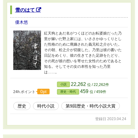
雪のはて
優木悠
紅天狗とあだ名がつくほどのお転婆娘だった乃
里が嫁いだ野上家には、いささかゆっくりとし
た性格のために廃嫡された義兄松之介がいた。
その朝、松之介が切腹した。乃里は彼の書いた
日記をめくり、彼の生きてきた足跡をたどり、
その死が彼の想いを寄せた女性のためであると
知る。そしてその女の本性を知った乃里
は……。
22,262
小説
位 / 22,262件
459
0pt
24h.ポイント
位 / 459件
歴史・時代
歴史
時代小説
第9回歴史・時代小説大賞
登録日 2023.04.24