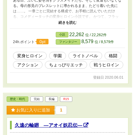
ある日、ふいに姿を消すクラスメイトたち。そして友達もいなくな
る。母の形見のブレスレットに導かれるまま、たどり着いた先に
は……。 一章ごとに完結する構成で、お手軽に読んでいただけ
る、コメディータッチの変身ヒロイン小説です。 かつて、フラッ
シュアニメや格闘ゲームで好評を博した（事実はまったくない）作
品をノベライズ化しました。 泣いて、笑える、エンターテインメ
ント作品になっていたら、いいのですが、どうでしょう。 ちょっ
22,262
小説
位 / 22,262件
とだけエッチです。でも、期待していただくほどエッチじゃないで
8,579
0pt
24h.ポイント
位 / 8,579件
ファンタジー
す。 お暇な時にでも、気軽にお読みください。皆様に、少しでも
楽しんでいただければ、幸いです。
変身ヒロイン
学園
ライトノベル
格闘
アクション
ちょっぴりエッチ
戦うヒロイン
登録日 2020.06.01
歴史・時代
完結
長編
R15
お気に入りに追加
1
久遠の輪廻 ―アオイ妖忍伝―