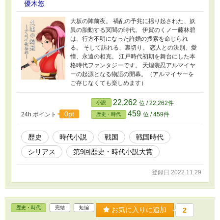
優木悠
大坂の陣前夜。 禍乱の予兆に揺り起された、妖
異の胎動する冥闇の時代。 伊賀のくノ一藤林碧
は、行方不明になった許婚の捜索を命じられ
る。 そして訪れる、裏切り。 恋人との決別、愛
憎、永遠の相克。 江戸時代初期を舞台にした本
格時代ファンタジーです。 天煌装忍アルマイヤ
ーの起源となる物語の開幕。（アルマイヤーを
ご存じなくても楽しめます）
22,262
小説
位 / 22,262件
459
0pt
24h.ポイント
位 / 459件
歴史・時代
歴史
時代小説
戦国
戦国時代
シリアス
第9回歴史・時代小説大賞
登録日 2022.11.29
歴史・時代
完結
短編
お気に入りに追加
2