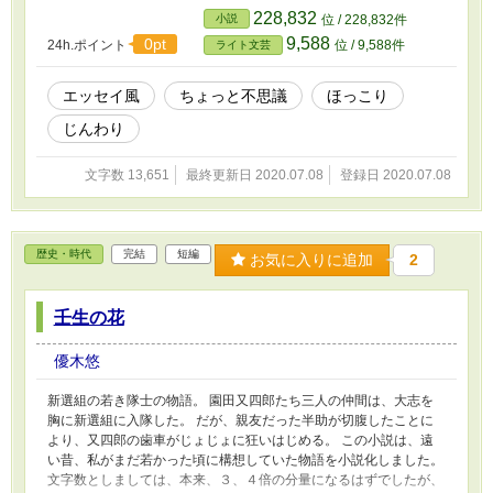
ない存在になっていく。
228,832
小説
位 / 228,832件
9,588
0pt
24h.ポイント
位 / 9,588件
ライト文芸
エッセイ風
ちょっと不思議
ほっこり
じんわり
文字数 13,651
最終更新日 2020.07.08
登録日 2020.07.08
歴史・時代
完結
短編
お気に入りに追加
2
壬生の花
優木悠
新選組の若き隊士の物語。 園田又四郎たち三人の仲間は、大志を
胸に新選組に入隊した。 だが、親友だった半助が切腹したことに
より、又四郎の歯車がじょじょに狂いはじめる。 この小説は、遠
い昔、私がまだ若かった頃に構想していた物語を小説化しました。
文字数としましては、本来、３、４倍の分量になるはずでしたが、