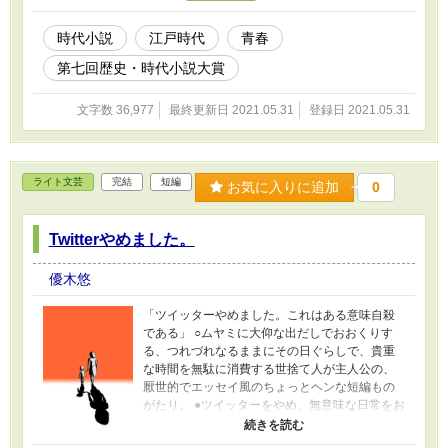
時代小説
江戸時代
青春
第七回歴史・時代小説大賞
文字数 36,977
最終更新日 2021.05.31
登録日 2021.05.31
ライト文芸
完結
短編
お気に入りに追加
0
Twitterやめました。
優木悠
「ツイッターやめました。これはある意味自殺
である」 ○ムヤミに大仰な出だしでおおくりす
る、つれづれなるままにその日ぐらしで、貴重
な時間を無駄に消費する世捨て人が主人公の、
厭世的でエッセイ風のちょっとヘンな短編もの
がたり。 ●ツイッターをやめ、無意味な日常をお
くっていた女のもとに、突然あらわれた男の
子。しだいにその子供は女にとってかけがえの