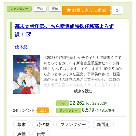
ファンタジー
完結
長編
お気に入りに追加
2
幕末☆幽怪伝-こちら新選組特殊任務部よろず
課！
優木悠
【2023/07/30完結】 ケチでイヤミで腹黒くてで
もとってもカワイイ新名古屋系巫女ヒロイン降
臨！ なんでもします、すぐします！ 尾張犬山か
ら京へとやってきた巫女、宇津美ゆさは、新選
組のあまりの評判の悪さに業を煮やし、親戚の
土方歳三を言いくるめるようにして強引によろ
ず課を発足させる。 霊感体質のゆさはつぎつぎ
に難題を持ち込むし、お守り役に抜擢された杉
原結之介はお転婆なゆさにふりまわされっぱな
22,262
小説
位 / 22,262件
し。 クソ真面目なもと江戸町奉行与力や口先だ
8,579
0pt
24h.ポイント
位 / 8,579件
ファンタジー
けの軽薄男に陰気な陰陽師くずれ、しまいには
謎の韓流変身ヒロインまでくわわるしまつ。 は
てさて、いかがあいなりますやら。 この作品は
幕末
時代劇
ファンタジー
新選組
フィクションです。実在の人物、地名、団体名
妖怪
伝奇
とは関係ありません。