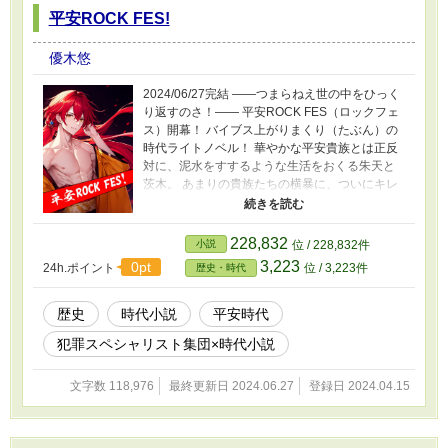
平安ROCK FES!
優木悠
2024/06/27完結 ――つまらねえ世の中をひっく
り返すのさ！―― 平安ROCK FES（ロックフェ
ス）開幕！ バイブス上がりまくり（たぶん）の
時代ライトノベル！ 華やかな平安貴族とは正反
対に、泥水をすするような生活をおくる朱天と
茨木。 あまりの貴族たちの横暴に、ついにキレ
る。 そして始まる反逆。 ロックな奴らが、今、
うごめきはじめる！ FESの後にピリオドがいる
だろう、って？ 邪魔なものはいらないさ、だっ
228,832
小説
位 / 228,832件
てロックだもの！ 時代考証も無視するさ、だっ
3,223
0pt
24h.ポイント
位 / 3,223件
歴史・時代
てロックだもの？ ※部分的に今昔物語集に取材
しています。 ※2026/05/25 AI校正をして誤字
脱字を修正しました。そんなのロックじゃない
歴史
時代小説
平安時代
って？気にしない！
犯罪スペシャリスト集団×時代小説
文字数 118,976
最終更新日 2024.06.27
登録日 2024.04.15