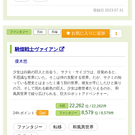
登録日 2023.07.31
ファンタジー
完結
長編
お気に入りに追加
1
騎煌戦士ヴァイアン
優木悠
少女は白銀の巨人と出会う。 サクミ・サイゴウは、目覚めると、
不思議な世界にいた。そこは侍の支配する世界。だが、サクミの知
っている歴史とはまったく違う別の世界。彼女が手にしたひと振り
の刀。そして現れる銀色の巨人。少女は救世者たりえるのか。 和
風異世界で繰り広げられる、巨大ロボットアドベンチャー。
22,262
小説
位 / 22,262件
8,579
0pt
24h.ポイント
位 / 8,579件
ファンタジー
ファンタジー
転移
和風異世界