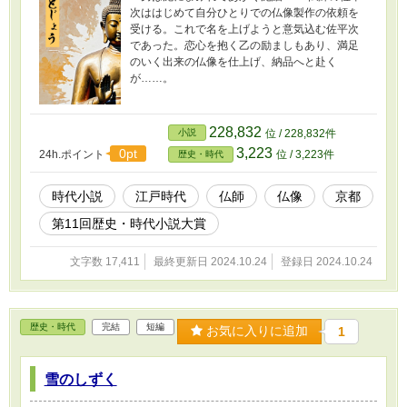
次ははじめて自分ひとりでの仏像製作の依頼を
受ける。これで名を上げようと意気込む佐平次
であった。恋心を抱く乙の励ましもあり、満足
のいく出来の仏像を仕上げ、納品へと赴く
が……。
228,832
小説
位 / 228,832件
3,223
0pt
24h.ポイント
位 / 3,223件
歴史・時代
時代小説
江戸時代
仏師
仏像
京都
第11回歴史・時代小説大賞
文字数 17,411
最終更新日 2024.10.24
登録日 2024.10.24
歴史・時代
完結
短編
お気に入りに追加
1
雪のしずく