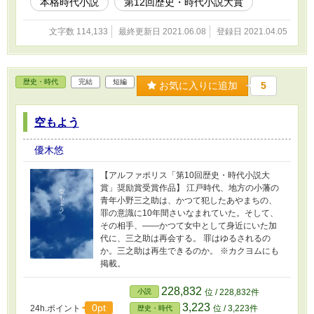
本格時代小説
第12回歴史・時代小説大賞
文字数 114,133
最終更新日 2021.06.08
登録日 2021.04.05
歴史・時代
完結
短編
お気に入りに追加
5
空もよう
優木悠
【アルファポリス「第10回歴史・時代小説大
賞」奨励賞受賞作品】 江戸時代、地方の小藩の
青年小野三之助は、かつて犯したあやまちの、
罪の意識に10年間さいなまれていた。そして、
その相手、――かつて女中として身近にいた加
代に、三之助は再会する。 罪はゆるされるの
か。三之助は再生できるのか。 ※カクヨムにも
掲載。
228,832
小説
位 / 228,832件
3,223
0pt
24h.ポイント
位 / 3,223件
歴史・時代