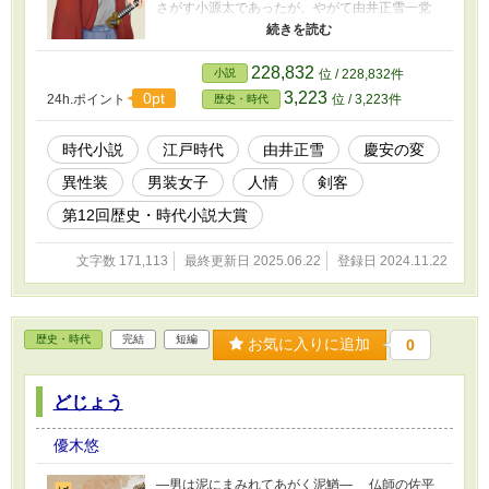
さがす小源太であったが、やがて由井正雪一党
の陰謀に巻き込まれてゆくのだった。 江戸時代
に生きた性的マイノリティーに焦点を当てつ
つ、慶安の変を独自の視点で描き、アクション
228,832
小説
位 / 228,832件
も豊富に描いたエンターテインメント作品で
3,223
0pt
24h.ポイント
位 / 3,223件
歴史・時代
す。性同一性障害の女性が、人の優しさにささ
えられ、生きづらい時代を明るく生きる物語に
なっています。 （2025/06/22完結）
時代小説
江戸時代
由井正雪
慶安の変
異性装
男装女子
人情
剣客
第12回歴史・時代小説大賞
文字数 171,113
最終更新日 2025.06.22
登録日 2024.11.22
歴史・時代
完結
短編
お気に入りに追加
0
どじょう
優木悠
―男は泥にまみれてあがく泥鰌― 仏師の佐平