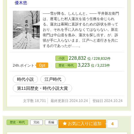
優木悠
――雪が降る。しんしんと。―― 平井新左衛門
は、逐電した村人蓮次を追う任務を命じられ
る。蓮次は幕閣に直訴するための訴状を持って
おり、それを手に入れなくてはならない。新左
衛門は中山道を進み、蓮次を探し出す。が、訴
状が手に入らないまま、江戸へと道行きを共に
するのであったが……。
228,832
小説
位 / 228,832件
3,223
0pt
24h.ポイント
位 / 3,223件
歴史・時代
時代小説
江戸時代
第11回歴史・時代小説大賞
文字数 18,701
最終更新日 2024.10.24
登録日 2024.10.24
歴史・時代
完結
長編
お気に入りに追加
4