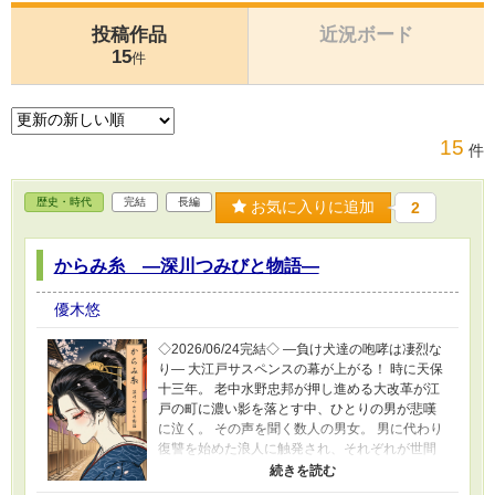
投稿作品
近況ボード
15
件
15
件
歴史・時代
完結
長編
お気に入りに追加
2
からみ糸 ―深川つみびと物語―
優木悠
◇2026/06/24完結◇ ―負け犬達の咆哮は凄烈な
り― 大江戸サスペンスの幕が上がる！ 時に天保
十三年。 老中水野忠邦が押し進める大改革が江
戸の町に濃い影を落とす中、ひとりの男が悲嘆
に泣く。 その声を聞く数人の男女。 男に代わり
復讐を始めた浪人に触発され、それぞれが世間
に牙を剥く。 寿命いくばくもない老人、行き場
がなく主の妾にあまんじる女、周囲から侮られ