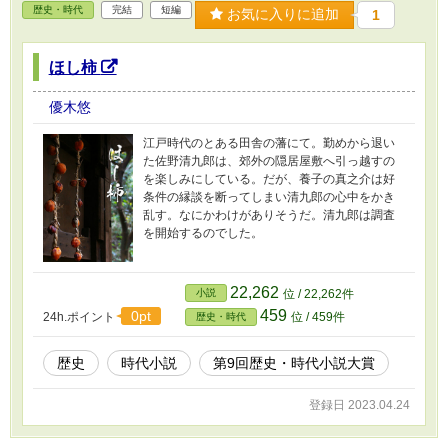
歴史・時代
完結
短編
お気に入りに追加
1
ほし柿
優木悠
江戸時代のとある田舎の藩にて。勤めから退い
た佐野清九郎は、郊外の隠居屋敷へ引っ越すの
を楽しみにしている。だが、養子の真之介は好
条件の縁談を断ってしまい清九郎の心中をかき
乱す。なにかわけがありそうだ。清九郎は調査
を開始するのでした。
22,262
小説
位 / 22,262件
459
0pt
24h.ポイント
位 / 459件
歴史・時代
歴史
時代小説
第9回歴史・時代小説大賞
登録日 2023.04.24