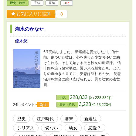
歴史・時代
完結
長編
R15
お気に入りに追加
8
湖水のかなた
優木悠
6/7完結しました。 新選組を脱走した川井信十
郎。傷ついた彼は、心を失った少女おゆいに助
けられる。そして始まる彼と彼女の逃避行。 信
十郎を追う藤堂平助。襲い来る刺客たち。 ふた
りの道ゆきの果てに、安息は訪れるのか。 琵琶
湖岸を舞台に繰り広げられる、男と幼女の逃亡
劇。
228,832
小説
位 / 228,832件
3,223
0pt
24h.ポイント
位 / 3,223件
歴史・時代
歴史
江戸時代
幕末
新選組
シリアス
切ない
幼女
恋愛？