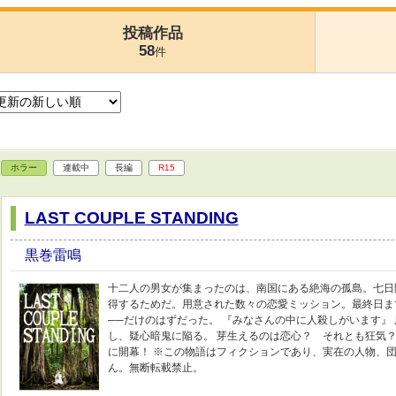
投稿作品
58
件
ホラー
連載中
長編
R15
LAST COUPLE STANDING
黒巻雷鳴
十二人の男女が集まったのは、南国にある絶海の孤島。七日
得するためだ。用意された数々の恋愛ミッション。最終日ま
──だけのはずだった。 『みなさんの中に人殺しがいます』
し、疑心暗鬼に陥る。 芽生えるのは恋心？ それとも狂気？
に開幕！ ※この物語はフィクションであり、実在の人物、
ん。無断転載禁止。