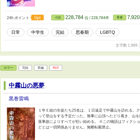
228,784
7,92
0pt
24h.ポイント
小説
位 / 228,784件
青春
日常
中学生
完結
思春期
LGBTQ
文字数 1,989
ホラー
完結
長編
R15
中霧山の悪夢
黒巻雷鳴
１年Ｅ組の生徒たち25名は、１日遠足で中霧山を訪れる。
って登山をする予定だった。無事に山頂へたどり着き、山を
落事故によりすべてが狂い始める。 ※この物語はフィクシ
どとは一切関係ありません。無断転載禁止。