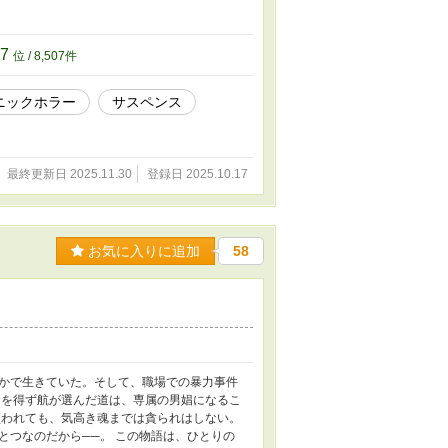
07
位 / 8,507件
ニックホラー
サスペンス
最終更新日 2025.11.30
登録日 2025.10.17
お気に入りに追加
58
かで生きていた。そして、職場での暴力事件
むを得ず航が選んだ道は、専属の男娼になるこ
買われても、気高き魂までは貪られはしない。
とつなのだから──。 この物語は、ひとりの