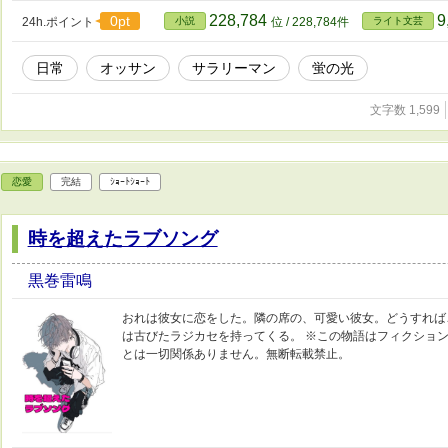
228,784
9
0pt
24h.ポイント
小説
位 / 228,784件
ライト文芸
日常
オッサン
サラリーマン
蛍の光
文字数 1,599
恋愛
完結
ｼｮｰﾄｼｮｰﾄ
時を超えたラブソング
黒巻雷鳴
おれは彼女に恋をした。隣の席の、可愛い彼女。どうすれば
は古びたラジカセを持ってくる。 ※この物語はフィクショ
とは一切関係ありません。無断転載禁止。