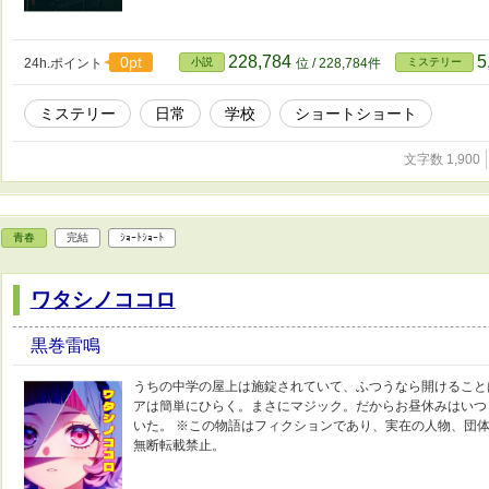
228,784
5
0pt
24h.ポイント
小説
位 / 228,784件
ミステリー
ミステリー
日常
学校
ショートショート
文字数 1,900
青春
完結
ｼｮｰﾄｼｮｰﾄ
ワタシノココロ
黒巻雷鳴
うちの中学の屋上は施錠されていて、ふつうなら開けること
アは簡単にひらく。まさにマジック。だからお昼休みはいつ
いた。 ※この物語はフィクションであり、実在の人物、団
無断転載禁止。