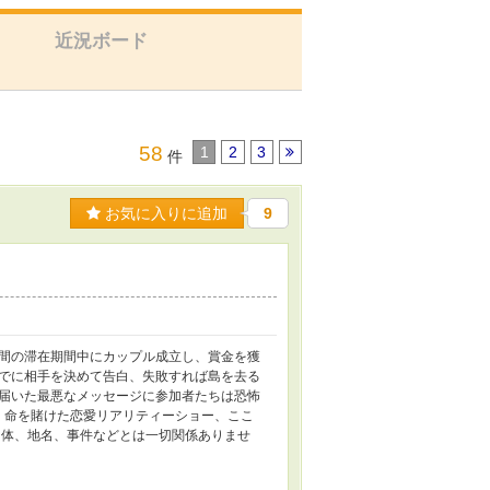
近況ボード
58
1
2
3
件
お気に入りに追加
9
間の滞在期間中にカップル成立し、賞金を獲
でに相手を決めて告白、失敗すれば島を去る
 届いた最悪なメッセージに参加者たちは恐怖
 命を賭けた恋愛リアリティーショー、ここ
団体、地名、事件などとは一切関係ありませ