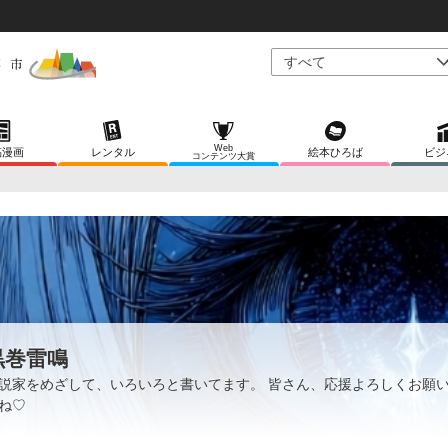
Web
稿漫画
レンタル
絵本ひろば
ビジ
コンテンツ大賞
黒巻雷鳴
説家をめざして、いろいろと書いてます。 皆さん、応援よろしくお願
ね♡