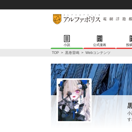
小説
公式漫画
投
TOP
>
黒巻雷鳴
>
Webコンテンツ
小
す