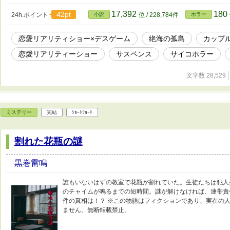
17,392
180
42pt
24h.ポイント
小説
位 / 228,784件
ホラー
恋愛リアリティショー×デスゲーム
絶海の孤島
カップ
恋愛リアリティーショー
サスペンス
サイコホラー
文字数 28,529
ミステリー
完結
ｼｮｰﾄｼｮｰﾄ
割れた花瓶の謎
黒巻雷鳴
誰もいないはずの教室で花瓶が割れていた。生徒たちは犯人
のチャイムが鳴るまでの短時間。謎が解けなければ、連帯責
件の真相は！？ ※この物語はフィクションであり、実在の
ません。無断転載禁止。