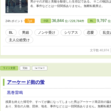
男がその才能と美貌を駆使した生存記である。 ※この物語
名、事件などとは一切関係ありません。無断転載禁止。
36,844
9,797
7pt
24h.ポイント
小説
位 / 228,784件
BL
位 
BL
男娼
ノンケ受け
シリアス
恋愛
乱交
主人公総受け
文字数 40,974
ライト文芸
完結
ｼｮｰﾄｼｮｰﾄ
アーケード街の蛍
黒巻雷鳴
残業を終えた帰宅中、すべてが嫌になってしまった男はアーケード商店街の脇道
あり、実在の人物、団体、地名、事件などとは一切関係ありません。無断転載