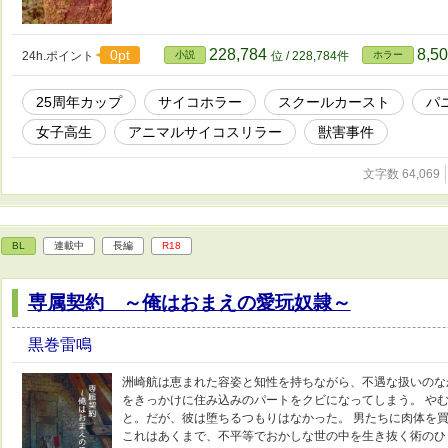
228,784
8,5
0pt
24h.ポイント
小説
位 / 228,784件
ホラー
25周年カップ
サイコホラー
スクールカースト
パ
女子高生
アニマルサイコスリラー
獣害事件
文字数 64,069
BL
連載中
長編
R18
専属契約 ～俺はおまえの愛玩奴隷～
黒巻雷鳴
洲崎航は恵まれた容姿と知性を持ちながら、不遇な扱いのな
をきっかけに住み込みのパートをクビになってしまう。 や
と。だが、彼は堕ちるつもりはなかった。 男たちに肉体を
これはあくまで、不平等でおかしな世の中を生き抜く術のひ