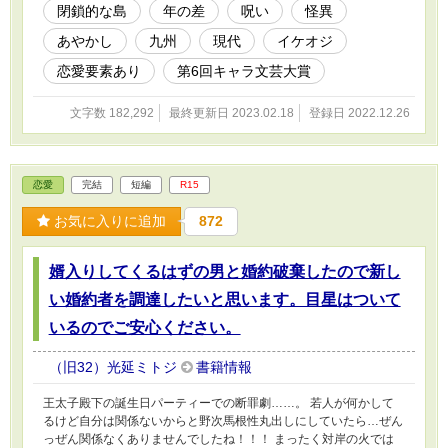
なんて不気味なのだろう。そんな島に生まれ、十五年も生きていた
閉鎖的な島
年の差
呪い
怪異
ことが、一風はおぞましくて仕方がない。馬鹿げた祭事も、小学校
あやかし
九州
現代
イケオジ
で覚えさせられた祝詞も、環音螺島で身についた全てのものが、気
持ち悪かった。 だから彼女は、過去を捨てて島を出た。そんな一
恋愛要素あり
第6回キャラ文芸大賞
風に、『探偵』を名乗った神々廻がある取引を持ち掛ける。 「閉
鎖的な島に足を踏み入れるには、中の人間に招き入れてもらうのが
文字数 182,292
最終更新日 2023.02.18
登録日 2022.12.26
一番なんだよ。僕をつれて行ってくれない？ 渋くて格好いい、年
上の婚約者として」 断ろうとした一風だが、続いた言葉に固ま
る。 「一緒に行ってくれるなら、君のお父さんの死の真相、教え
てあげるよ」 ――二十歳の夏、月島一風は神の居る島に戻ること
恋愛
完結
短編
R15
にした。 (第6回キャラ文芸大賞で奨励賞をいただきました。応援し
てくださった方、ありがとうございました！)
お気に入りに追加
872
婿入りしてくるはずの男と婚約破棄したので新し
い婚約者を調達したいと思います。目星はついて
いるのでご安心ください。
（旧32）光延ミトジ
書籍情報
王太子殿下の誕生日パーティーでの断罪劇……。 若人が何かして
るけど自分は関係ないからと野次馬根性丸出しにしていたら…ぜん
っぜん関係なくありませんでしたね！！！ まったく対岸の火では