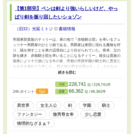
の部分は『another』として残しておりますの
【第1部完】ペンは剣より強いらしいけど、やっ
で、刊行版と併せてお楽しみいただければ幸い
です。
ぱり剣を振り回したいショゾン
（旧32）光延ミトジ
書籍情報
帝国東部貴族のティリーは、東の地で『赤狼騎士団』を率いるフェ
ッツナー男爵家のひとり娘である。男爵家は東部に現れる魔物を狩
り、賊を倒すことを東の辺境伯により任せられていた。将来、父の
跡を継ぎ、赤狼騎士団を率いることになるティリー。彼女は貴族の
義務により十六歳になる年の春、帝都の帝国学園の騎士科に悪友た
ちを引き連れて入学した。 騎士科の男女比率は９：１。なかなか
過ごしにくい環境である。絡まれることも、東の辺境伯（主君筋）
の息子に邪険にされることも、母方の伯母の政治戦争に巻き込まれ
そうになることもあるけれど、ティリーは意に介さない。 チカ
228,741
小説
位 / 228,741件
ラ・イズ・パワー。 ティリー＝フェッツナーは脳筋であった。 悪
66,362
0pt
24h.ポイント
位 / 66,362件
恋愛
友たち（内一名後方彼氏面幼馴染み）と過ごす、学園生活の物語。
異世界
女主人公
剣
学園
騎士
ファンタジー
微男尊女卑
少し恋愛
物理的なざまぁ？