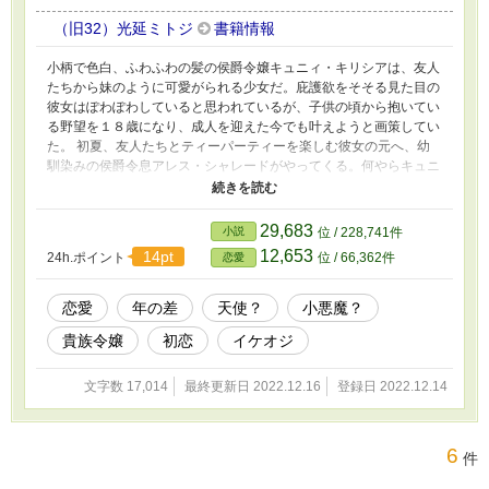
（旧32）光延ミトジ
書籍情報
小柄で色白、ふわふわの髪の侯爵令嬢キュニィ・キリシアは、友人
たちから妹のように可愛がられる少女だ。庇護欲をそそる見た目の
彼女はぽわぽわしていると思われているが、子供の頃から抱いてい
る野望を１８歳になり、成人を迎えた今でも叶えようと画策してい
た。 初夏、友人たちとティーパーティーを楽しむ彼女の元へ、幼
馴染みの侯爵令息アレス・シャレードがやってくる。何やらキュニ
ィが男爵令嬢を苛めていると思っているらしく――？ ※前中後の3
話＋蛇足1話の短編です。後のみR15となっていますので、お読み
頂く際は御留意下さいますようお願い致します。
29,683
小説
位 / 228,741件
12,653
14pt
24h.ポイント
位 / 66,362件
恋愛
恋愛
年の差
天使？
小悪魔？
貴族令嬢
初恋
イケオジ
文字数 17,014
最終更新日 2022.12.16
登録日 2022.12.14
6
件