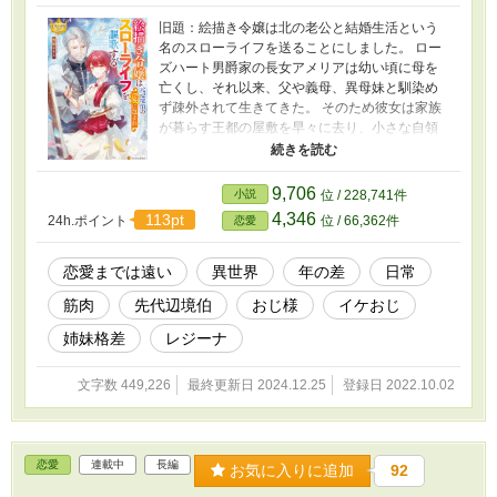
旧題：絵描き令嬢は北の老公と結婚生活という
名のスローライフを送ることにしました。 ロー
ズハート男爵家の長女アメリアは幼い頃に母を
亡くし、それ以来、父や義母、異母妹と馴染め
ず疎外されて生きてきた。 そのため彼女は家族
が暮らす王都の屋敷を早々に去り、小さな自領
に引っ込んで、趣味の絵を描いて暮らしてい
る。幸いアメリアには才能があったようで、画
商によって絵はそこそこ売れていた。 王国には
9,706
小説
位 / 228,741件
長子相続の慣例があるため、いずれは自分が婿
4,346
113pt
24h.ポイント
位 / 66,362件
恋愛
を取って家督を継ぐことになると思っていたの
だが、どうやら慣例は無視して異母妹が男爵家
の後継者になるらしい。アメリアは今後の進退
恋愛までは遠い
異世界
年の差
日常
を考えなければいけなくなった。 そんな時、彼
筋肉
先代辺境伯
おじ様
イケおじ
女の元に北の辺境伯領から婚姻の申し込みがく
る。申し込んできた相手は、国の英雄と呼ばれ
姉妹格差
レジーナ
る、御年六十を越える人物だ。 （なんでわたし
に？） 疑問は晴れないが、身分差もあり断るこ
文字数 449,226
最終更新日 2024.12.25
登録日 2022.10.02
とはできない。とはいえ特に悲観することもな
く、アメリアは北の辺境伯領へ発つのだった。 ╶
╶ ╶ ╶ ╶ ╶ ╶ ╶ ╶ ╶ ╶ ╶ ╶ ╶ ╶ ╶ ╶ ­­╶ ╶ ╶ ╶ 2024年10
月末、ありがたいことに書籍化させていただき
恋愛
連載中
長編
ました。それに伴いWeb連載の該当箇所、１章
お気に入りに追加
92
から３章を引き下げております。書籍に未収録