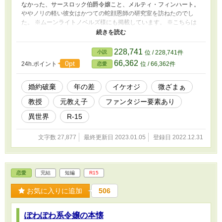
なかった、サースロック伯爵令嬢こと、メルティ・フィンハート。
ややノリの軽い彼女はかつての蛇顔恩師の研究室を訪ねたのでし
た。 ※ムーンライトノベルズ様にも掲載しています。 ※こちらは
全年齢用に編集したものです。 ※R15を思わせるシーンには「＊」
をつけています。
228,741
小説
位 / 228,741件
66,362
0pt
24h.ポイント
位 / 66,362件
恋愛
婚約破棄
年の差
イケオジ
微ざまぁ
教授
元教え子
ファンタジー要素あり
異世界
R-15
文字数 27,877
最終更新日 2023.01.05
登録日 2022.12.31
恋愛
完結
短編
R15
お気に入りに追加
506
ぽわぽわ系令嬢の本懐