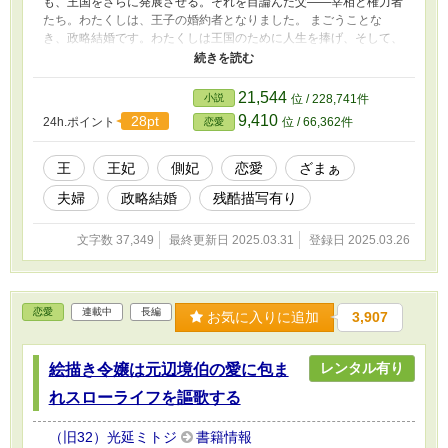
も、王国をさらに発展させる。それを目論んだ父――宰相と権力者
たち。わたくしは、王子の婚約者となりました。 まごうことな
き、政略結婚です。わたくしは王国のために人生を捧げ、そして、
その先で何が起きたのか、わかっています。 わかっている、ので
す。
21,544
小説
位 / 228,741件
9,410
28pt
24h.ポイント
位 / 66,362件
恋愛
王
王妃
側妃
恋愛
ざまぁ
夫婦
政略結婚
残酷描写有り
文字数 37,349
最終更新日 2025.03.31
登録日 2025.03.26
恋愛
連載中
長編
お気に入りに追加
3,907
レンタル有り
絵描き令嬢は元辺境伯の愛に包ま
れスローライフを謳歌する
（旧32）光延ミトジ
書籍情報