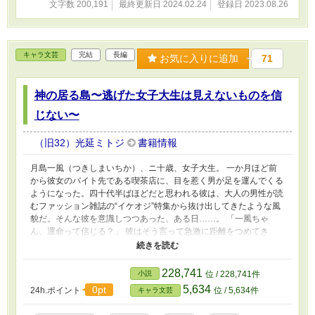
文字数 200,191
最終更新日 2024.02.24
登録日 2023.08.26
キャラ文芸
完結
長編
お気に入りに追加
71
神の居る島〜逃げた女子大生は見えないものを信
じない〜
（旧32）光延ミトジ
書籍情報
月島一風（つきしまいちか）、ニ十歳、女子大生。 一か月ほど前
から彼女のバイト先である喫茶店に、目を惹く男が足を運んでくる
ようになった。四十代半ばほどだと思われる彼は、大人の男性が読
むファッション雑誌の“イケオジ”特集から抜け出してきたような風
貌だ。そんな彼を意識しつつあった、ある日……。 「一風ちゃ
ん、運命って信じる？」 彼はそう言って急激に距離をつめてき
た。 男の名前は神々廻慈郎（ししばじろう）。彼は何故か、一風
が捨てたはずの過去を知っていた。 「君は神の居る島で生まれ育
ったんだろう？」 彼女の故郷、環音螺島（かんねらじま）、別名
228,741
小説
位 / 228,741件
――神の居る島。 島民は、神を崇めている。怪異を恐れている。
5,634
0pt
24h.ポイント
位 / 5,634件
キャラ文芸
呪いを信じている。あやかしと共に在ると謳っている。島に住む人
間は、目に見えない、フィクションのような世界に生きていた。