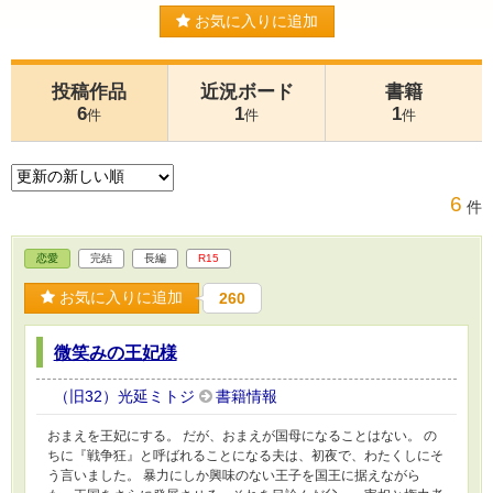
お気に入りに追加
投稿作品
近況ボード
書籍
6
1
1
件
件
件
6
件
恋愛
完結
長編
R15
お気に入りに追加
260
微笑みの王妃様
（旧32）光延ミトジ
書籍情報
おまえを王妃にする。 だが、おまえが国母になることはない。 の
ちに『戦争狂』と呼ばれることになる夫は、初夜で、わたくしにそ
う言いました。 暴力にしか興味のない王子を国王に据えながら