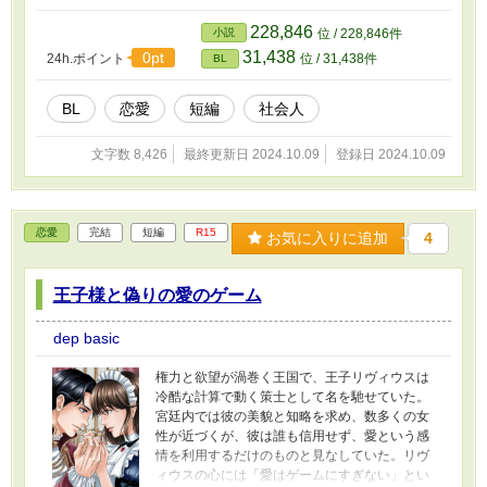
次第に慣れようとするが、心の中ではまだ受け
両方が物語の中心となって展開される。尚樹
入れがたい現実が渦巻いていた。 そんな中、彼
は、自分の変化を受け入れることで、刑事とし
228,846
小説
位 / 228,846件
のもとに一通の手紙が届く。それは、王国の王
ても、人間としてもどのように成長していくの
31,438
0pt
24h.ポイント
位 / 31,438件
BL
子レオンからのものだった。レオンは、王位継
か。その決断が彼の未来と、そして関わる人々
承の条件として結婚を強いられていたが、愛に
の運命を大きく左右する。
対して懐疑的で、誰かと真剣に恋愛することを
BL
恋愛
短編
社会人
望んでいなかった。彼は結婚を形式だけのもの
にし、政治的な義務を果たすための契約結婚を
文字数 8,426
最終更新日 2024.10.09
登録日 2024.10.09
提案する。しかし、その結婚相手として選ばれ
たのは、性転換してまだ間もないアキト（現在
の名前はアキラ）だった。 アキラは混乱しつつ
も、この結婚提案を受け入れ、王宮に移り住む
恋愛
完結
短編
R15
お気に入りに追加
4
ことになる。彼女は契約上の「妻」としての役
割を果たしつつ、新しい体での生活に適応して
いくが、冷たい態度のレオンに対してどこか距
王子様と偽りの愛のゲーム
離感を感じ続ける。一方、レオンもまた、アキ
ラを「契約上の相手」として扱い、心を開こう
dep basic
とはしなかった。 しかし、次第にアキラは、レ
オンの外見の冷たさの裏に隠された内面に気づ
権力と欲望が渦巻く王国で、王子リヴィウスは
くようになる。彼の孤独や悩み、そして王族と
冷酷な計算で動く策士として名を馳せていた。
してのプレッシャーに苦しんでいる姿を目の当
宮廷内では彼の美貌と知略を求め、数多くの女
たりにし、アキラは彼に対して次第に共感し、
性が近づくが、彼は誰も信用せず、愛という感
惹かれていく。レオンもまた、アキラの新しい
情を利用するだけのものと見なしていた。リヴ
体と心に向き合いながらも、彼女の純粋さや強
ィウスの心には「愛はゲームにすぎない」とい
さに心を揺さぶられ始める。 しかし、二人の関