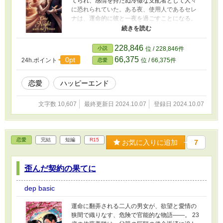
てられ、感情を持たぬ冷徹な支配者として人々
に恐れられていた。ある夜、使用人であるセレ
ナは、運命的に彼と一夜を過ごすことになる。
彼女にとってそれは、忘れられない夜だった
が、アレクシスにとってはただの一時の娯楽に
すぎなかった。 しかし、彼の冷酷な態度の裏に
228,846
小説
位 / 228,846件
は、王国の腐敗した制度に縛られた本当の姿が
66,375
0pt
24h.ポイント
位 / 66,375件
恋愛
隠されていた。セレナは彼の内に潜む孤独と悲
しみを感じ、次第に心を引かれていく。彼女は
アレクシスに対して、真実の愛を見つけ出そう
恋愛
ハッピーエンド
とするが、彼は歪んだ愛に囚われ続け、彼女を
拒絶する。 ナハトグレイブ王国の陰謀と裏切り
文字数 10,607
最終更新日 2024.10.07
登録日 2024.10.07
が渦巻く中、セレナとアレクシスはお互いの心
に深く関わることになる。歪んだ欲望の中で二
人は葛藤し、セレナは彼を救おうと奮闘する。
しかし、真実の愛が勝つのか、それとも彼女も
恋愛
完結
短編
R15
お気に入りに追加
7
また欲望の餌食となるのか――。 裏切りと欲
望、愛と憎しみが交錯するナハトグレイブ王国
で、二人の運命は次第に絡み合い、決して逃れ
歪んだ契約の果てに
られない試練へと向かっていく。
dep basic
運命に翻弄される二人の男女が、欲望と愛情の
狭間で織りなす、危険で官能的な物語――。 23