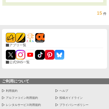
引き起こす。ある夜、複雑な呪文の練習中にリ
リィの魔力が制御不能となり、塔の一部を破壊
15
してしまう。この出来事は、リリィに自身の力
件
の大きさと、それをコントロールすることの重
要性を痛感させる。 ガンダルフは、リリィの力
が予想以上に早く成長していることを認識し、
彼女の訓練を本格化させる決意をする。彼は古
い予言を思い出す。前例のない魔法の潜在能力
を持つ子供が、来たるべき闇の王との戦いで重
要な役割を果たすという預言だ。ガンダルフ
アプリ一覧
は、リリィこそがその予言の子であると確信す
る。 リリィは、自分の力が単なる魔法の習得以
上の意味を持つことを理解し始める。世界を変
える可能性を秘めた力。その責任の重さに戸惑
公式SNS一覧
いながらも、彼女は決意を新たにする。 物語
は、リリィがガンダルフの指導の下で魔法の訓
練を重ね、自身の力と向き合っていく過程を描
く。奴隷だった少女が、世界を救う可能性を秘
ご利用について
めた魔法使いへと成長していく姿が、丁寧に描
かれている。 これから始まる本格的な冒険。勇
利用規約
ヘルプ
者たちとの出会い、闇の勢力との戦い、そして
自身の運命との対峙。リリィの前には、困難に
アルファコイン利用規約
投稿ガイドライン
満ちた道のりが待ち受けている。しかし、彼女
の中に眠る強大な力と、ガンダルフの導き、そ
レンタルサービス利用規約
プライバシーポリシー