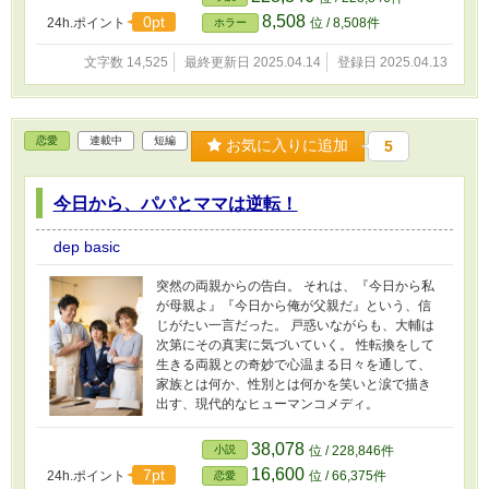
ただ一匹の猫だけが、以前と同じように私にす
8,508
0pt
24h.ポイント
位 / 8,508件
ホラー
り寄ってきた。 夢の中で囁くもう一人の
「私」、診療記録に記された二重人格の兆候、
文字数 14,525
最終更新日 2025.04.14
登録日 2025.04.13
そして“私”を取り巻く人々の不自然な沈黙。少し
ずつ明らかになる真実は、心に深い傷と決意を
残していく。 昨日の私を、誰が殺したのか？ こ
の物語は、記憶を失った主人公が“自分”を再構築
恋愛
連載中
短編
お気に入りに追加
5
していく中で、過去と向き合い、今を生き直す
ヒューマン・ミステリーです。
今日から、パパとママは逆転！
dep basic
突然の両親からの告白。 それは、『今日から私
が母親よ』『今日から俺が父親だ』という、信
じがたい一言だった。 戸惑いながらも、大輔は
次第にその真実に気づいていく。 性転換をして
生きる両親との奇妙で心温まる日々を通して、
家族とは何か、性別とは何かを笑いと涙で描き
出す、現代的なヒューマンコメディ。
38,078
小説
位 / 228,846件
16,600
7pt
24h.ポイント
位 / 66,375件
恋愛