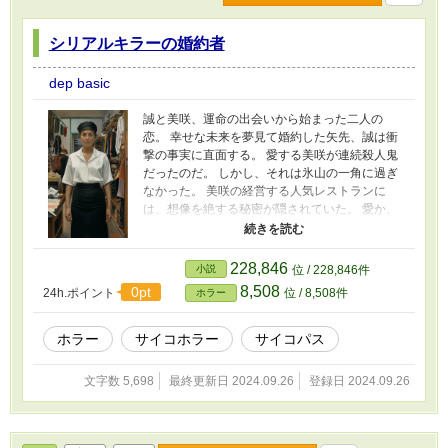
シリアルキラーの婚約者
dep basic
誠と美咲、運命の出会いから始まった二人の
恋。 幸せな未来を夢見て婚約した矢先、誠は衝
撃の事実に直面する。 愛する美咲が連続殺人鬼
だったのだ。 しかし、それは氷山の一角に過ぎ
なかった。 美咲の経営する人気レストランに
は、想像を絶する秘密が隠されていた。 愛か、
正義か。 誠の選択が、彼らの運命を大きく狂わ
せる。 究極の愛と狂気が交錯する、 前代未聞の
サイコスリラー。 衝撃のラストは、あなたの常
228,846
小説
位 / 228,846件
識を覆す。 読み始めたら最後まで目が離せな
8,508
0pt
24h.ポイント
位 / 8,508件
ホラー
い、 鮮烈なバッドエンドストーリー。
ホラー
サイコホラー
サイコパス
文字数 5,698
最終更新日 2024.09.26
登録日 2024.09.26