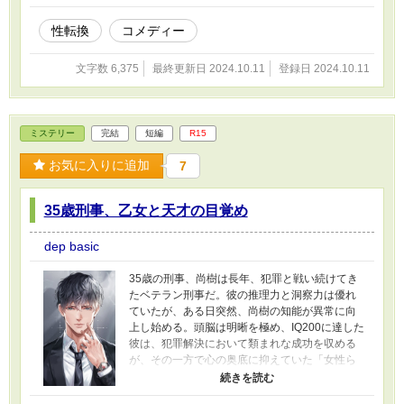
性転換
コメディー
文字数 6,375
最終更新日 2024.10.11
登録日 2024.10.11
ミステリー
完結
短編
R15
お気に入りに追加
7
35歳刑事、乙女と天才の目覚め
dep basic
35歳の刑事、尚樹は長年、犯罪と戦い続けてき
たベテラン刑事だ。彼の推理力と洞察力は優れ
ていたが、ある日突然、尚樹の知能が異常に向
上し始める。頭脳は明晰を極め、IQ200に達した
彼は、犯罪解決において類まれな成功を収める
が、その一方で心の奥底に抑えていた「女性ら
しさ」にも徐々に目覚め始める。 尚樹は自分が
刑事として生きる一方、女性としての感情が