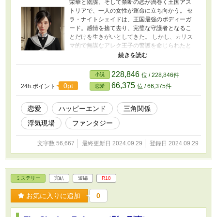
栄華と陰謀、そして禁断の恋が渦巻く王国アス
トリアで、一人の女性が運命に立ち向かう。 セ
ラ・ナイトシェイドは、王国最強のボディーガ
ード。感情を捨て去り、完璧な守護者となるこ
とだけを生きがいとしてきた。 しかし、カリス
マ的で無謀なアレク王子の警護を命じられたと
き、彼女の人生は思わぬ方向へと転がり始め
る。 王位を狙う陰謀、古代の予言、そして国を
二分する戦い—。 迫り来る危機の中、セラは自
228,846
小説
位 / 228,846件
らの過去と向き合いながら、守るべきものの本
66,375
0pt
24h.ポイント
位 / 66,375件
恋愛
当の意味を問われる。 そして、アレク王子の美
しき婚約者リリアナの登場により、三人の運命
は複雑に絡み合っていく。 秘められた想い、裏
恋愛
ハッピーエンド
三角関係
切り、そして許されざる愛—。 宮廷の華やかな
浮気現場
ファンタジー
仮面の下で、欲望と策略が渦巻く。 傷ついた心
を持つ二人が、互いを癒し、高め合いながら、
王国の未来を切り開いていく。 しかし、セラの
文字数 56,667
最終更新日 2024.09.29
登録日 2024.09.29
心の奥底に眠る秘密が、すべてを覆す鍵となる
かもしれない—。 壮大な王宮ファンタジーと繊
細な心理描写が織りなす、 驚きと感動の超大
作。 あなたの心に刻まれる、究極の禁断のラブ
ミステリー
完結
短編
R18
ストーリー。
お気に入りに追加
0