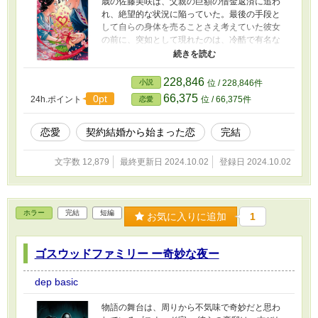
歳の佐藤美咲は、父親の巨額の借金返済に追わ
れ、絶望的な状況に陥っていた。最後の手段と
して自らの身体を売ることさえ考えていた彼女
の前に、突如として現れたのは、冷酷で有名な
大企業「帝国グループ」の若き CEO、鷹見翔太
（28歳）だった。 翔太は美咲に、驚くべき提案
をする。それは、彼との「契約結婚」。条件は
228,846
小説
位 / 228,846件
「完全な服従」。美咲は家族を救うため、屈辱
66,375
0pt
24h.ポイント
位 / 66,375件
恋愛
的な契約にサインをする。こうして、二人の歪
んだ関係が幕を開ける。 表向きは理想の夫婦を
演じる二人。しかし、その裏には支配と隷属と
恋愛
契約結婚から始まった恋
完結
いう危うい関係が潜んでいた。冷淡な態度とは
裏腹に、時に垣間見せる優しさに戸惑う美咲。
文字数 12,879
最終更新日 2024.10.02
登録日 2024.10.02
一方の翔太も、美咲の純粋さと強さに、少しず
つ心を動かされていく。 社交界でのしとやかな
振る舞いとは対照的に、邸宅での二人の関係は
過激さを増していく。翔太の命令で様々な衣装
ホラー
完結
短編
お気に入りに追加
1
を着せられる美咲。嫌悪感と快感が入り混じる
中、彼女の中に芽生える複雑な感情。そして翔
太もまた、美咲への執着を強めていく。 ある
ゴスウッドファミリー ー奇妙な夜ー
日、美咲は翔太の悲惨な幼少期と、愛されなか
った過去を知る。彼の行動の理由を理解し始め
dep basic
た美咲は、翔太への見方を少しずつ変えてい
く。一方、美咲の元彼との偶然の再会に激しく
物語の舞台は、周りから不気味で奇妙だと思わ
嫉妬する翔太。感情の高ぶりは、二人の関係を