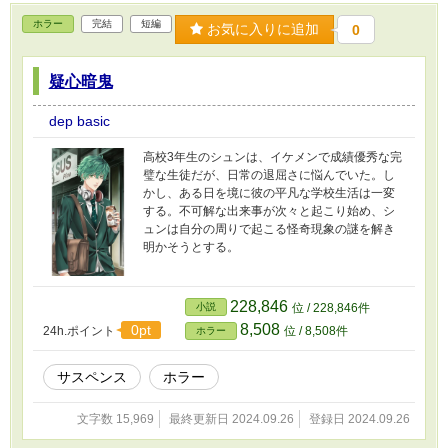
ホラー
完結
短編
お気に入りに追加
0
疑心暗鬼
dep basic
高校3年生のシュンは、イケメンで成績優秀な完
璧な生徒だが、日常の退屈さに悩んでいた。し
かし、ある日を境に彼の平凡な学校生活は一変
する。不可解な出来事が次々と起こり始め、シ
ュンは自分の周りで起こる怪奇現象の謎を解き
明かそうとする。
228,846
小説
位 / 228,846件
8,508
0pt
24h.ポイント
位 / 8,508件
ホラー
サスペンス
ホラー
文字数 15,969
最終更新日 2024.09.26
登録日 2024.09.26