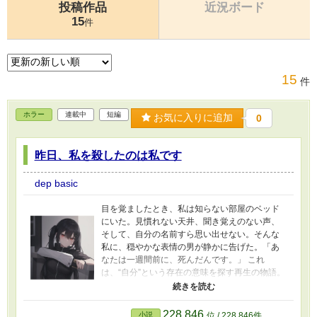
投稿作品
近況ボード
15
件
15
件
ホラー
連載中
短編
お気に入りに追加
0
昨日、私を殺したのは私です
dep basic
目を覚ましたとき、私は知らない部屋のベッド
にいた。見慣れない天井、聞き覚えのない声、
そして、自分の名前すら思い出せない。そんな
私に、穏やかな表情の男が静かに告げた。「あ
なたは一週間前に、死んだんです。」 これ
は、“自分”という存在の意味を探す再生の物語。
遺書に残された筆跡はたしかに私のもの。で
も、そこに書かれた言葉に覚えはない。親友
も、家族も、誰も私を「私」だと認識しない。
228,846
小説
位 / 228,846件