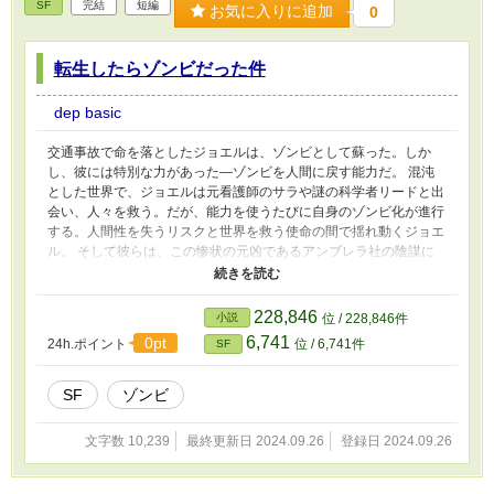
SF
完結
短編
お気に入りに追加
0
転生したらゾンビだった件
dep basic
交通事故で命を落としたジョエルは、ゾンビとして蘇った。しか
し、彼には特別な力があった―ゾンビを人間に戻す能力だ。 混沌
とした世界で、ジョエルは元看護師のサラや謎の科学者リードと出
会い、人々を救う。だが、能力を使うたびに自身のゾンビ化が進行
する。人間性を失うリスクと世界を救う使命の間で揺れ動くジョエ
ル。 そして彼らは、この惨状の元凶であるアンブレラ社の陰謀に
迫る。果たしてジョエルは、自らの存在を賭して世界を救うことが
できるのか。 人間とゾンビの境界線で葛藤する主人公の姿を通
じ、救済と犠牲、そして人間性の本質を問う、新しい形のゾンビ小
228,846
小説
位 / 228,846件
説。
6,741
0pt
24h.ポイント
位 / 6,741件
SF
SF
ゾンビ
文字数 10,239
最終更新日 2024.09.26
登録日 2024.09.26