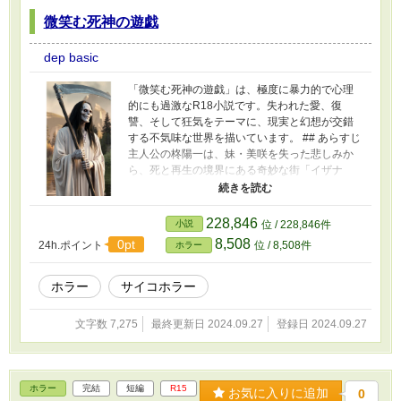
微笑む死神の遊戯
dep basic
「微笑む死神の遊戯」は、極度に暴力的で心理
的にも過激なR18小説です。失われた愛、復
讐、そして狂気をテーマに、現実と幻想が交錯
する不気味な世界を描いています。 ## あらすじ
主人公の柊陽一は、妹・美咲を失った悲しみか
ら、死と再生の境界にある奇妙な街「イザナ
ミ」を訪れます。そこで彼は、同じく大切な人
を失った佐藤健太と中島瑞穂と出会います。 死
神の姿をした存在が彼らに「ゲーム」を提案。
228,846
小説
位 / 228,846件
それは、彼らの過去、現在、未来に関わる残酷
8,508
0pt
24h.ポイント
位 / 8,508件
ホラー
な選択を迫るものでした。血生臭い試練の数々
を経て、彼らは徐々に狂気へと落ちていきま
す。 物語は、以下のような要素で展開されま
ホラー
サイコホラー
す： 1. 極度に暴力的な状況での道徳的選択 2. 登
場人物たちの精神的崩壊過程 3. 現実と幻想の境
文字数 7,275
最終更新日 2024.09.27
登録日 2024.09.27
界の曖昧さ 4. 自己との対峙と自己破壊 5. 復讐と
贖罪のテーマ ## 注意事項 本作品には以下の要
素が含まれます： - 極度に暴力的で残虐な描写 -
心理的に不安定な状況や精神の崩壊 - 過激な言語
ホラー
完結
短編
R15
お気に入りに追加
0
表現 - 道徳的に問題のある行為や選択