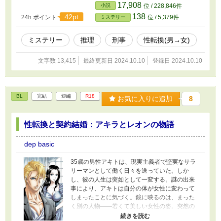
徐々に表に出てくることに戸惑う。身体的な変
17,908
小説
位 / 228,846件
化はないものの、仕草や感情、自己認識が次第
138
42pt
24h.ポイント
位 / 5,379件
ミステリー
に変わっていき、男性としてのアイデンティテ
ィに疑問を抱くようになる。そして、自分の新
しい側面を受け入れるべきか、それともこれま
ミステリー
推理
刑事
性転換(男→女)
での「自分」でい続けるべきかという葛藤に苦
しむ。 この物語は、性別のアイデンティティと
文字数 13,415
最終更新日 2024.10.10
登録日 2024.10.10
知能の進化をテーマに描かれた心理サスペンス
である。尚樹は、天才的な知能を使って次々と
難解な事件を解決していくが、そのたびに彼の
心は「男性」と「女性」の間で揺れ動く。刑事
BL
完結
短編
R18
お気に入りに追加
8
としての鋭い観察眼と推理力を持ちながらも、
内面では自身の性別に関するアイデンティティ
と向き合い、やがて「乙女」としての自分を発
性転換と契約結婚：アキラとレオンの物語
見していく。 一方で、周囲の同僚たちや上司
は、尚樹の変化に気づき始めるが、彼の驚異的
dep basic
な頭脳に焦点が当たるあまり、内面の変化には
気づかない。仕事での成功が続く中、尚樹は自
35歳の男性アキトは、現実主義者で堅実なサラ
分自身とどう向き合うべきか、事件解決だけで
リーマンとして働く日々を送っていた。しか
なく、自分自身との戦いに苦しむ。そして、彼
し、彼の人生は突如として一変する。謎の出来
はある日、重大な決断を迫られる――天才刑事
事により、アキトは自分の体が女性に変わって
として生き続けるか、それとも新たな「乙女」
しまったことに気づく。鏡に映るのは、まった
としての自分を受け入れ、全く違う人生を歩む
く別の人物――若くて美しい女性の姿。突然の
か。 連続殺人事件の謎解きと、内面の自己発見
変化に戸惑う彼は、周囲の人々の目や反応にも
が絡み合う本作は、知能とアイデンティティの