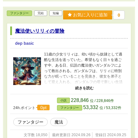
ファンタジー
完結
短編
お気に入りに追加
0
魔法使いリリィの冒険
dep basic
11歳の少女リリィは、幼い頃から奴隷として過
酷な生活を送っていた。希望もなく日々を過ご
す中、ある日、伝説の魔法使いガンダルフによ
って救出される。ガンダルフは、リリィに特別
な力が眠っていることを見抜き、彼女を弟子と
して迎え入れる。 ガンダルフの塔で新しい生活
を始めたリリィは、最初は自由の意味を理解す
るのに苦労する。しかし、優しく導かれなが
ら、少しずつ新しい環境に馴染んでいく。魔法
228,846
小説
位 / 228,846件
の基礎を学び始めたリリィは、驚くべき才能を
53,332
0pt
24h.ポイント
位 / 53,332件
ファンタジー
発揮する。 ある日の練習中、リリィの指先から
青い火花が飛び出す。これを機に、彼女の魔法
の才能は急速に開花していく。数ヶ月かかるは
ファンタジー
魔法
ずの呪文を数日で習得し、物を浮かせたり幻影
を作ったりと、次々に新しい魔法を身につけて
文字数 18,050
最終更新日 2024.09.26
登録日 2024.09.25
いく。 しかし、その急激な成長は新たな問題も