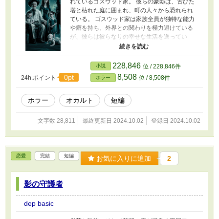
れているゴスウッド家。 彼らの豪邸は、古びた
さらに複雑なものへと変えていく。 契約に耐え
塔と枯れた庭に囲まれ、町の人々から恐れられ
られなくなった美咲は家出を試みるが、借金取
ている。 ゴスウッド家は家族全員が独特な能力
りに追われる彼女を翔太が救出する。互いの気
や癖を持ち、外界との関わりを極力避けている
持ちを告白するものの、歪んだ関係性から抜け
が、彼らは彼らなりの幸せな生活を送ってい
出せない二人。愛と支配の狭間で、新たな関係
る。 ある晩、ゴスウッド家に謎の訪問者が現れ
を模索し始める。 そんな中、美咲の父親が突如
る。 家族の誰とも違う、普通に見える人間だっ
として姿を消す。問題解決のため、二人で父の
たが、彼にはある秘密があった。 この訪問者の
行方を追う過程で、互いへの理解を深めてい
228,846
小説
位 / 228,846件
登場により、ゴスウッド家の生活が少しずつ変
く。全てを受け入れ合った二人は、ついに契約
8,508
0pt
24h.ポイント
位 / 8,508件
ホラー
わり始める。 家族の中で何が起こるのか？奇妙
書を破棄し、純粋な愛を誓い合う。しかし、そ
な家族と訪問者の間にどんな物語が展開される
の愛はなお、普通の関係とは異なる独特の形を
のか？
持っていた。 「歪んだ契約の果てに」は、現代
ホラー
オカルト
短編
社会の闇と人間の欲望、そして真実の愛を鋭く
描き出す。読者は、美咲と翔太の複雑な心理と
文字数 28,811
最終更新日 2024.10.02
登録日 2024.10.02
関係性の変化に引き込まれ、予測不可能な展開
に息をのむことだろう。 歪んだ契約から始まっ
た二人の関係は、果たしてどのような結末を迎
えるのか？ 支配と服従、そして純粋な愛が交錯
恋愛
完結
短編
お気に入りに追加
2
する、衝撃の純愛ストーリーがいま、幕を開け
る――。
影の守護者
dep basic