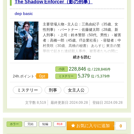
The Shadow Enforcer（影の刑事）
dep basic
主要登場人物 - 主人公：三島由紀子（35歳、女
性刑事） - パートナー：佐藤健太郎（28歳、新
人刑事） - 上司：鈴木警部（50代、男性） - 被害
者：高橋一郎（45歳、IT企業社長） - 容疑者：中
村美咲（30歳、高橋の秘書） あらすじ 東京の繁
華街で起きた連続殺人事件。被害者たちの間に
一見つながりはなく、捜査は難航する。ベテラ
ン刑事の三島由紀子と新人の佐藤健太郎が捜査
にあたるが、次々と浮かび上がる不可解な証拠
228,846
小説
位 / 228,846件
に翻弄される。そんな中、三島の親友が事件に
5,379
0pt
24h.ポイント
位 / 5,379件
ミステリー
巻き込まれ命を落とす。真相に迫るにつれ、三
島の過去と事件の関連性が明らかになってい
く。最後に明かされる衝撃の真実とは―
ミステリー
刑事
女主人公
文字数 8,519
最終更新日 2024.09.28
登録日 2024.09.28
ホラー
完結
短編
R18
お気に入りに追加
0