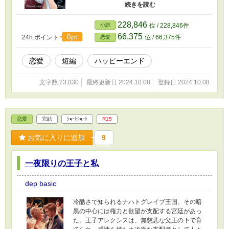
う歪んだ信念が根付いていた。 一方、平民の娘
係は周囲の貴族たちの嫉妬や疑念により複雑な
エリザは、ある偶然の出来事から王宮に召し上
状況へと巻き込まれる。アキラが王位継承のた
げられ、リヴィウスの策略に巻き込まれる。彼
めの「道具」として利用されているのではない
228,846
小説
位 / 228,846件
女は「王子様との恋」という夢のような幻想を
かという噂が広まり、王宮内では陰謀が渦巻
66,375
0pt
24h.ポイント
位 / 66,375件
恋愛
抱きながらも、リヴィウスが仕掛ける愛の駆け
く。レオンとアキラの関係は契約結婚から本物
引きに翻弄される。リヴィウスは彼女を誘惑
の絆へと変わるのか、それとも偽りのまま終わ
し、偽りの愛を演じて彼女の心を弄ぼうとする
るのか――二人はその選択に直面することにな
恋愛
短編
ハッピーエンド
が、次第にエリザの純粋さに動揺し始める。 エ
る。 アキラ自身も、性転換後の自分のアイデン
リザは、リヴィウスの心の奥に潜む孤独と悲し
ティティに深く悩む。彼女は女性として生きる
文字数 23,030
最終更新日 2024.10.08
登録日 2024.10.08
みを感じ取り、彼の本当の姿を見つけたいと願
ことが正しいのか、そして王子の妻としての役
う。偽りのゲームに巻き込まれながらも、彼女
割を果たすべきなのか。自己発見の旅の中で、
は真実の愛を信じ、リヴィウスを救いたいと奮
彼女は自分の心と向き合い、真実の愛を見つけ
闘する。しかし、リヴィウスは長年の歪んだ愛
ようと奮闘する。 偽りの結婚から始まった二人
恋愛
完結
ｼｮｰﾄｼｮｰﾄ
R15
の信念に囚われ、エリザの想いを受け入れるこ
の物語は、次第に真実の愛へと変わるのか。そ
とができない。 二人は偽りの愛のゲームの中で
れとも、性別や身分の違いが二人の間に永遠の
お気に入りに追加
9
対峙し、愛とは何かを問い続ける。エリザはリ
溝を作るのか。契約結婚という枠に囚われなが
ヴィウスの心を開かせることができるのか？そ
らも、真実の愛を探し求める二人の物語が今、
れとも、リヴィウスは愛をただの策略として捉
動き出す。
一夜限りの王子と私
え続けるのか？真実の愛と偽りの愛の狭間で揺
れ動く二人の運命は、誰にも予測できない。
dep basic
冷酷さで知られるナハトグレイブ王国、その暗
黒の中心には権力と欲望が支配する宮廷があっ
た。王子アレクシスは、無慈悲な父王の下で育