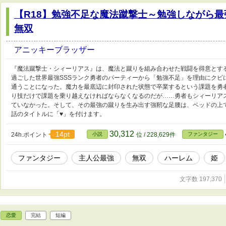
【R18】勉強不足な魔法蹴撃士～勉強しながら最
無双
アニッキーブラッザー
『魔法蹴撃士・シィーリアス』は、魔法と蹴りを組み合わせた戦闘を得意とす
過ごした世界最強SSSランク勇者のパーティーから「勉強不足」を理由にクビ
通うことになった。魔力を最底辺に封印された状態で卒業するという課題を勇
り技だけで課題を乗り越えなければならなくなるのだが……勇者もシィーリア
ていなかった。そして、その最強の蹴りを生み出す強靭な足腰は、ベッドの上
話のタイトルに「♥」を付けます。
30,312
14pt
24h.ポイント
小説
位 / 228,629件
ファンタジー
ファンタジー
主人公最強
無双
ハーレム
姫
文字数 197,370
恋愛
完結
短編