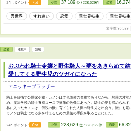
37,189
16,27
7pt
24h.ポイント
小説
位 / 228,629件
恋愛
異世界
すれ違い
恋愛
異世界転生
異世界転生
文字数 96,529
恋愛
連載中
短編
おぶわれ騎士令嬢と野生騎人～夢をあきらめて結
愛してくる野生児のツガイになった
アニッキーブラッザー
騎士を目指す公爵家令嬢・カノンは才色兼備の傑物でありながら、騎乗の才能
め、魔法学校の騎士養成コースで落第の危機にあった。騎士の夢を諦められず
林に入ったカノンは、伝説の獣に育てられた人間の野生児と出会う。獣にも竜
カノンは騎士になる夢を叶えるための最後の手段を取ることにした。
228,629
66,3
0pt
24h.ポイント
小説
位 / 228,629件
恋愛