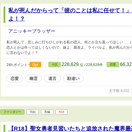
私が死んだからって「彼のことは私に任せて！」
よ！？
アニッキーブラッザー
私が死んで、悲しみに打ちひしがれる私の恋人。何とか立ち直ってほしい……
恋人とかは作ってほしくないので、妹よ、親友よ、ライバルよ、私が死んだか
に言わないでよ！？
228,629
66,3
0pt
24h.ポイント
小説
位 / 228,629件
恋愛
恋愛
幽霊
遺言
勘違い
文字数 8,032
ファンタジー
完結
長編
R18
【R18】聖女勇者見習いたちと追放された魔界