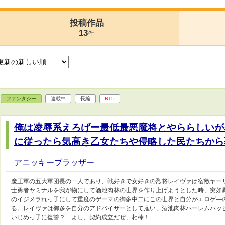
投稿作品
13
件
ファンタジー
連載中
長編
R15
俺は凌辱系えろげー最低最悪魔将とやららしいが
に従ったら気高き乙女たちや侵略した民たちから
アニッキーブラッザー
魔王軍の五大軍団長の一人であり、戦好きで女好きの烈将レイヴァは宿敵ヤー
士勇者ヤミナルを我が物にして酒池肉林の世界を作り上げようとした時、突如
のイジメラれっ子にして重度のゲーマの御多中二にこの世界と自分がエロゲ―
る。レイヴァは御多を自分のアドバイザーとして雇い、酒池肉林ハーレムハッ
いじめっ子に復讐？ よし、契約成立だぜ、相棒！