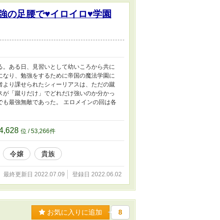
強の足腰で♥イロイロ♥学園
る。ある日、見習いとして幼いころから共に
になり、勉強をするために帝国の魔法学園に
者より課せられたシィーリアスは、ただの蹴
スが「蹴りだけ」でどれだけ強いのか分かっ
でも最強無敵であった。 エロメインの回は各
4,628
位 / 53,266件
令嬢
貴族
最終更新日 2022.07.09
登録日 2022.06.02
お気に入りに追加
8