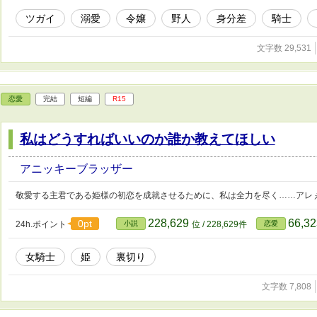
ツガイ
溺愛
令嬢
野人
身分差
騎士
文字数 29,531
恋愛
完結
短編
R15
私はどうすればいいのか誰か教えてほしい
アニッキーブラッザー
敬愛する主君である姫様の初恋を成就させるために、私は全力を尽く……アレ
228,629
66,3
0pt
24h.ポイント
小説
位 / 228,629件
恋愛
女騎士
姫
裏切り
文字数 7,808