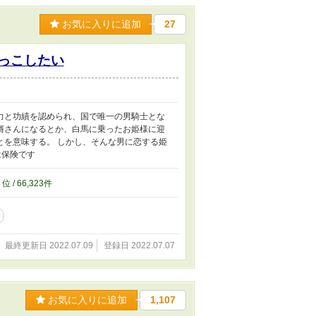
お気に入りに追加
27
っこしたい
力と功績を認められ、国で唯一の男騎士とな
婿さんになるとか、白馬に乗ったお姫様に迎
とを意味する。 しかし、そんな男に恋する姫
は保険です
4
位 / 66,323件
最終更新日 2022.07.09
登録日 2022.07.07
お気に入りに追加
1,107