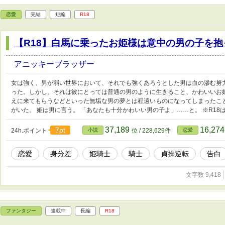
恋愛
完結
短編
R18
【R18】白馬に乗ったお姫様は意中の男の子を抱
アニッキーブラッザー
女は強く、男が弱い世界において、それでも強くあろうとした男は血の滲む努
った。しかし、それは彼にとっては普通の男のように生きること、かわいいお
えに来てもらうなどといった無垢な男の夢とは程遠いものになってしまったこ
がいた。 姫は男に言う。 「あなたも十分かわいい男の子よ」……と。 ※R18
37,189
16,27
7pt
24h.ポイント
小説
位 / 228,629件
恋愛
恋愛
身分差
姫騎士
騎士
貞操逆転
告白
文字数 9,418
ファンタジー
連載中
長編
R18