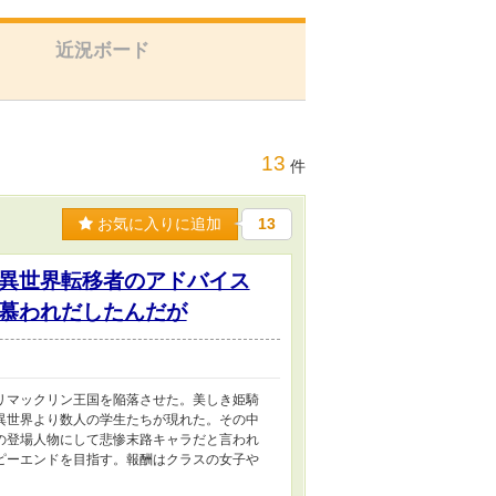
近況ボード
13
件
お気に入りに追加
13
異世界転移者のアドバイス
慕われだしたんだが
リマックリン王国を陥落させた。美しき姫騎
異世界より数人の学生たちが現れた。その中
の登場人物にして悲惨末路キャラだと言われ
ピーエンドを目指す。報酬はクラスの女子や