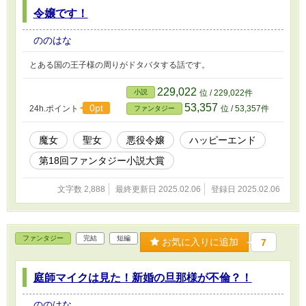
令嬢です！
ののはな
とある国の王子様の周りがドタバタする話です。
229,022
小説
位 / 229,022件
53,357
0pt
24h.ポイント
位 / 53,357件
ファンタジー
魔女
聖女
悪役令嬢
ハッピーエンド
第18回ファンタジー小説大賞
文字数 2,888
最終更新日 2025.02.06
登録日 2025.02.06
ファンタジー
完結
短編
お気に入りに追加
7
庭師マイクは見た！新婚の旦那様が不倫？！
ののはな