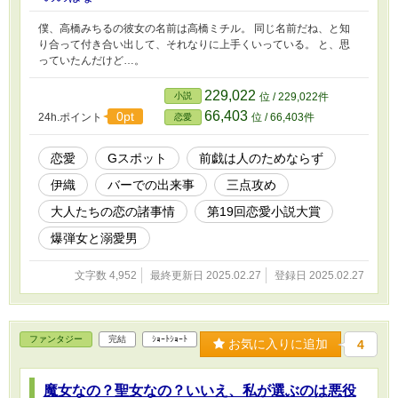
僕、高橋みちるの彼女の名前は高橋ミチル。 同じ名前だね、と知
り合って付き合い出して、それなりに上手くいっている。 と、思
っていたんだけど…。
229,022
小説
位 / 229,022件
66,403
0pt
24h.ポイント
位 / 66,403件
恋愛
恋愛
Gスポット
前戯は人のためならず
伊織
バーでの出来事
三点攻め
大人たちの恋の諸事情
第19回恋愛小説大賞
爆弾女と溺愛男
文字数 4,952
最終更新日 2025.02.27
登録日 2025.02.27
ファンタジー
完結
ｼｮｰﾄｼｮｰﾄ
お気に入りに追加
4
魔女なの？聖女なの？いいえ、私が選ぶのは悪役