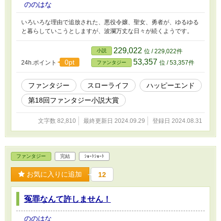
ののはな
いろいろな理由で追放された、悪役令嬢、聖女、勇者が、ゆるゆる
と暮らしていこうとしますが、波瀾万丈な日々が続くようです。
229,022
小説
位 / 229,022件
53,357
0pt
24h.ポイント
位 / 53,357件
ファンタジー
ファンタジー
スローライフ
ハッピーエンド
第18回ファンタジー小説大賞
文字数 82,810
最終更新日 2024.09.29
登録日 2024.08.31
ファンタジー
完結
ｼｮｰﾄｼｮｰﾄ
お気に入りに追加
12
冤罪なんて許しません！
ののはな