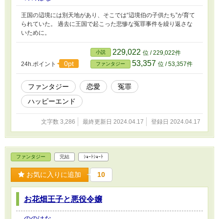
王国の辺境には別天地があり、そこでは“辺境伯の子供たち”が育て
られていた。 過去に王国で起こった悲惨な冤罪事件を繰り返さな
いために。
229,022
小説
位 / 229,022件
53,357
0pt
24h.ポイント
位 / 53,357件
ファンタジー
ファンタジー
恋愛
冤罪
ハッピーエンド
文字数 3,286
最終更新日 2024.04.17
登録日 2024.04.17
ファンタジー
完結
ｼｮｰﾄｼｮｰﾄ
お気に入りに追加
10
お花畑王子と悪役令嬢
ののはな