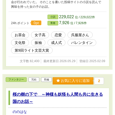
会が行われていた。 そのことを書いた投稿サイトの小説を読んで
興味を持った女の子のお話。
229,022
小説
位 / 229,022件
7,926
0pt
24h.ポイント
位 / 7,926件
青春
お茶会
女子高
恋愛
呉服屋さん
文化祭
振袖
成人式
バレンタイン
第9回ライト文芸大賞
文字数 82,400
最終更新日 2026.05.29
登録日 2025.02.09
ファンタジー
完結
長編
お気に入りに追加
2
桜の樹の下で ～神様も妖怪も人間も共に生きる
国のお話～
ののはな