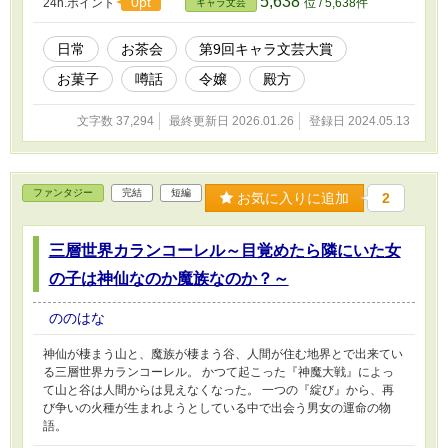
5,638
0pt
24h.ポイント
位 / 5,638件
キャラ文芸
日常
お茶会
第9回キャラ文芸大賞
お菓子
噂話
令嬢
殿方
文字数 37,294
最終更新日 2026.01.26
登録日 2024.05.13
ファンタジー
完結
短編
お気に入りに追加
2
三層世界カランコーレル～目覚めたら隣にいた女
の子は神仙なのか魔族なのか？～
ののはな
神仙が棲まう山と、魔族が棲まう谷、人間が住む地界とで出来てい
る三層世界カランコーレル。 かつて起こった『神魔大戦』によっ
て山と谷は人間からは見えなくなった。 一つの『綻び』から、再
び争いの火種が生まれようとしている中で出会う男女の運命の物
語。