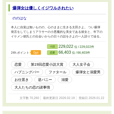
爆弾女は優しくイジワルされたい
ののはな
本人に自覚は無いものの、心のままに生きる太田さよ。 つい爆弾
発言をしてしまうアラサーの小悪魔的な美女である彼女と、年下の
イケメン彼氏との出会いからの日々の話をさよの一人語りで辿る。
229,022
小説
位 / 229,022件
66,403
0pt
24h.ポイント
位 / 66,403件
恋愛
恋愛
第19回恋愛小説大賞
大人女子会
ハプニングバー
ファタール
爆弾女と溺愛男
お仕置き
逆バニー
溺愛
大人たちの恋の諸事情
文字数 70,260
最終更新日 2026.02.19
登録日 2026.01.22