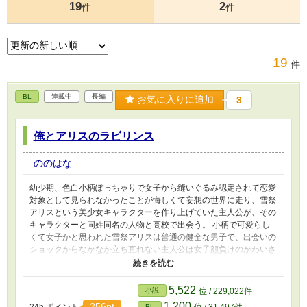
19
2
件
件
19
件
BL
連載中
長編
お気に入りに追加
3
俺とアリスのラビリンス
ののはな
幼少期、色白小柄ぽっちゃりで女子から縫いぐるみ認定されて恋愛
対象として見られなかったことが悔しくて妄想の世界に走り、雪祭
アリスという美少女キャラクターを作り上げていた主人公が、その
キャラクターと同姓同名の人物と高校で出会う。 小柄で可愛らし
くて女子かと思われた雪祭アリスは普通の健全な男子で、出会いの
ショックからなかなか立ち直れない主人公は女子顔負けのかわいさ
で無自覚に接近するアリスに翻弄されて、過去の妄想のフラッシュ
バックに悶える。 主人公は、このアリスに対するモヤモヤがただ
の後ろめたさなのかそれとも違う感情が芽生えてしまったのかと悩
5,522
小説
位 / 229,022件
んだり、幼馴染みから思わぬ告白をされたり、過去の縫いぐるみ時
1,200
256pt
24h.ポイント
位 / 31,497件
BL