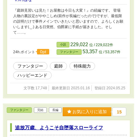
『庭師見習いは見た！お屋敷は今日も大変！』の続編です。 登場
人物の裏設定がややこしめ(前作が長編だったので)ですが、最低限
の説明だけで事件メインでいきたいと思いますので、よろしくお願
いします(._.) ある日突然、伯爵家に手紙が届きました。そし
て……。
229,022
小説
位 / 229,022件
53,357
0pt
24h.ポイント
位 / 53,357件
ファンタジー
ファンタジー
庭師
特殊能力
ハッピーエンド
文字数 17,748
最終更新日 2025.01.16
登録日 2024.05.25
ファンタジー
完結
長編
お気に入りに追加
15
追放万歳、ようこそ自堕落スローライフ