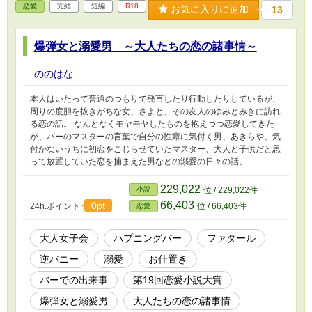
恋愛
完結
短編
R18
お気に入りに追加
13
爆弾女と溺愛男 ～大人たちの恋の諸事情～
ののはな
本人はいたって普通のつもりで発言したり行動したりしているが、
周りの度胆を抜きがちな女、さよと、その友人のゆみとみきに訪れ
る恋の話。 なんとなくモヤモヤしたものを抱えつつ恋愛してきた
が、バーのマスターの言葉で自分の性癖に気付く男、あきらや、気
付かないうちに初恋をこじらせていたマスター、大人と子供だと思
って放置していた恋を捕まえた男などの溺愛の日々の話。
229,022
小説
位 / 229,022件
66,403
0pt
24h.ポイント
位 / 66,403件
恋愛
大人女子会
ハプニングバー
ファタール
逆バニー
溺愛
お仕置き
バーでの出来事
第19回恋愛小説大賞
爆弾女と溺愛男
大人たちの恋の諸事情