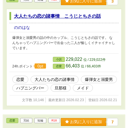
お気に入りに追加
3
大人たちの恋の諸事情 こうじとちさの話
ののはな
爆弾女と溺愛男の話の中のカップル、こうじとちさの話です。 な
んちゃってハプニングバーで出会った二人が愉しくイチャイチャし
ています。
229,022
小説
位 / 229,022件
66,403
0pt
24h.ポイント
位 / 66,403件
恋愛
恋愛
大人たちの恋の諸事情
爆弾女と溺愛男
ハプニングバー
旦那様
メイド
文字数 10,146
最終更新日 2026.02.23
登録日 2026.02.21
恋愛
完結
短編
R18
お気に入りに追加
7