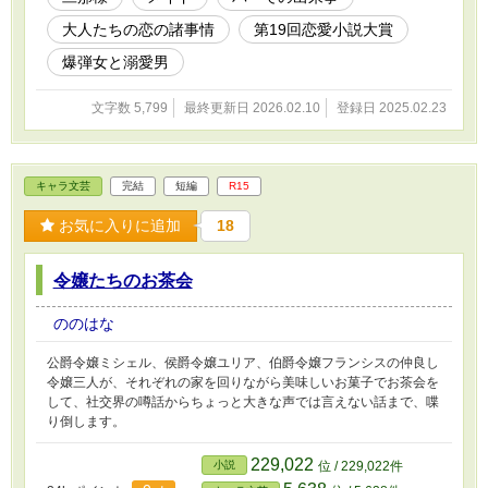
大人たちの恋の諸事情
第19回恋愛小説大賞
爆弾女と溺愛男
文字数 5,799
最終更新日 2026.02.10
登録日 2025.02.23
キャラ文芸
完結
短編
R15
お気に入りに追加
18
令嬢たちのお茶会
ののはな
公爵令嬢ミシェル、侯爵令嬢ユリア、伯爵令嬢フランシスの仲良し
令嬢三人が、それぞれの家を回りながら美味しいお菓子でお茶会を
して、社交界の噂話からちょっと大きな声では言えない話まで、喋
り倒します。
229,022
小説
位 / 229,022件