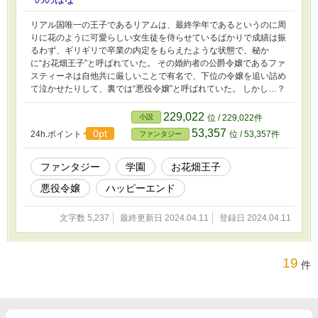
リアル国唯一の王子であるリアムは、最終学年であるというのに周
りに花のように可愛らしい女生徒を侍らせているばかりで成績は振
るわず、ギリギリで卒業の内定をもらえたような状態で、秘か
に“お花畑王子”と呼ばれていた。 その婚約者の公爵令嬢であるファ
スティーネは自他共に厳しいことで有名で、下位の令嬢を追い詰め
て泣かせたりして、裏では“悪役令嬢”と呼ばれていた。 しかし…？
229,022
小説
位 / 229,022件
53,357
0pt
24h.ポイント
位 / 53,357件
ファンタジー
ファンタジー
学園
お花畑王子
悪役令嬢
ハッピーエンド
文字数 5,237
最終更新日 2024.04.11
登録日 2024.04.11
19
件