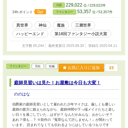
229,022
小説
位 / 229,022件
53,357
0pt
24h.ポイント
位 / 53,357件
ファンタジー
異世界
神仙
魔族
三層世界
ハッピーエンド
第18回ファンタジー小説大賞
文字数 65,244
最終更新日 2025.09.30
登録日 2025.04.11
ファンタジー
完結
短編
お気に入りに追加
23
庭師見習いは見た！お屋敷は今日も大変！
ののはな
伯爵家の庭師見習いとして雇われた少年マイクは、厳しくも優しい
庭師の親方に鍛えられながら、庭師仲間や下っ端メイドたちと楽し
い日々を過ごしていた…はずが？ なんだかみんな、おかしいぞ？
あれ？僕も…？ ※前作の『冤罪なんて許しません！』が関わって
います。 読まれてなくても伝わるようにはしているつもりです