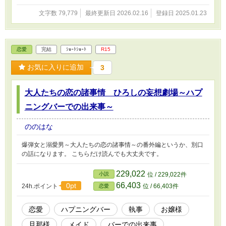
文字数 79,779
最終更新日 2026.02.16
登録日 2025.01.23
恋愛
完結
ｼｮｰﾄｼｮｰﾄ
R15
お気に入りに追加
3
大人たちの恋の諸事情 ひろしの妄想劇場～ハプ
ニングバーでの出来事～
ののはな
爆弾女と溺愛男～大人たちの恋の諸事情～の番外編というか、別口
の話になります。 こちらだけ読んでも大丈夫です。
229,022
小説
位 / 229,022件
66,403
0pt
24h.ポイント
位 / 66,403件
恋愛
恋愛
ハプニングバー
執事
お嬢様
旦那様
メイド
バーでの出来事