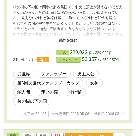
桜の樹の下の国は四季のある島国で、中央に頂上が見えないほど大
きな山があり、その山頂には桜の巨木があると言い伝えられてい
る。 見えないけれど神様は居て、紛れているけれど妖怪も居る。
そしてその国の中で生きている人間もまた少しだけ普通ではなく、
ユラギという、自然に干渉出来る力を大なり小なり持っている。
いつの間にか生まれてしまったヒズミという魔物と戦う気などまる
で無かった少年、ダマスクとオンジが巻き込まれながらも仲間たち
と頑張る話。
229,022
小説
位 / 229,022件
53,357
0pt
24h.ポイント
位 / 53,357件
ファンタジー
異世界
ファンタジー
男主人公
第6回次世代ファンタジーカップ
女神
蛇人間
迷いの森
化け猫
桜の樹の下の国
文字数 72,435
最終更新日 2026.05.06
登録日 2026.03.14
恋愛
完結
短編
R18