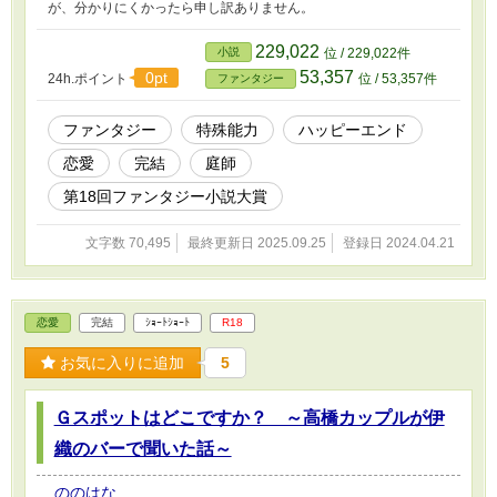
が、分かりにくかったら申し訳ありません。
229,022
小説
位 / 229,022件
53,357
0pt
24h.ポイント
位 / 53,357件
ファンタジー
ファンタジー
特殊能力
ハッピーエンド
恋愛
完結
庭師
第18回ファンタジー小説大賞
文字数 70,495
最終更新日 2025.09.25
登録日 2024.04.21
恋愛
完結
ｼｮｰﾄｼｮｰﾄ
R18
お気に入りに追加
5
Ｇスポットはどこですか？ ～高橋カップルが伊
織のバーで聞いた話～
ののはな