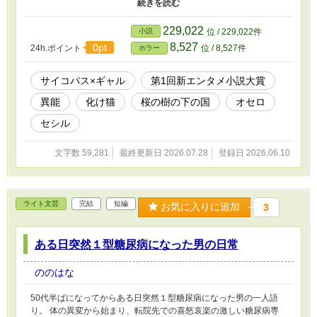
セシルで、セシルはより一層ダリアンの娘に似ていた。 ある日、
ダリアンはセシルが居る国に異変が起きたことを知り、セシルを手
に入れるために動き出した。 突然発生した黒い靄を操って異世界
229,022
小説
位 / 229,022件
に干渉し始めたダリアンは、桜の樹の下の国を壊してセシルを手に
8,527
0pt
24h.ポイント
位 / 8,527件
ホラー
入れようとする。
サイコパス×ギャル
第1回新エンタメ小説大賞
異能
化け猫
桜の樹の下の国
オセロ
セシル
文字数 59,281
最終更新日 2026.07.28
登録日 2026.06.10
ライト文芸
完結
短編
お気に入りに追加
3
ある日突然１型糖尿病になった男の日常
ののはな
50代半ばになってからある日突然１型糖尿病になった男の一人語
り。 体の異変から始まり、転院先での喜怒哀楽の激しい糖尿病専