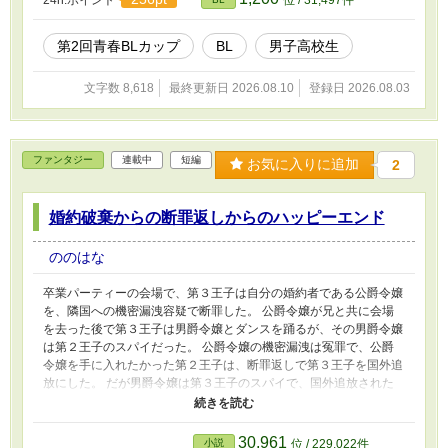
代を知る女子の先輩に突撃されたりしながらも、男子高校生らしい
日々を過ごす。 そうした中でアリスの方にも変化が現れ、主人公
とアリスは勘違いしたりすれ違ったりして急接近していく。
第2回青春BLカップ
BL
男子高校生
文字数 8,618
最終更新日 2026.08.10
登録日 2026.08.03
ファンタジー
連載中
短編
お気に入りに追加
2
婚約破棄からの断罪返しからのハッピーエンド
ののはな
卒業パーティーの会場で、第３王子は自分の婚約者である公爵令嬢
を、隣国への機密漏洩容疑で断罪した。 公爵令嬢が兄と共に会場
を去った後で第３王子は男爵令嬢とダンスを踊るが、その男爵令嬢
は第２王子のスパイだった。 公爵令嬢の機密漏洩は冤罪で、公爵
令嬢を手に入れたかった第２王子は、断罪返しで第３王子を国外追
放にした。 だが男爵令嬢は第３王子のスパイで、国外追放された
第３王子と相思相愛の公爵令嬢の二人はアブナイ第２王子から逃げ
て、安全な隣国へと旅立った。 そうとは知らない第２王子の前に
現れたのは、事故死したはずの第１王子だった。
30,961
小説
位 / 229,022件