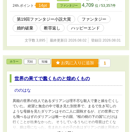
4,709
14pt
24h.ポイント
位 / 53,357件
ファンタジー
第19回ファンタジー小説大賞
ファンタジー
婚約破棄
断罪返し
ハッピーエンド
文字数 3,895
最終更新日 2026.08.02
登録日 2026.08.01
ホラー
完結
短編
お気に入りに追加
1
世界の果てで蠢くものと煌めくもの
ののはな
異能の世界の住人であるダリアンは理不尽な殺人で妻と娘を亡くし
ていた。 絶望と無念の中で覗き見た別世界で、まるで生き写しの
ような母娘を見たダリアンはその二人に固執するが、どの世界にで
も飛べるはずのダリアンは唯一その国、“桜の樹の下の国”にだけは
行くことが出来なかった。 そうしているうちにその母親は亡くな
り、娘は母になった。生まれたその子の名はダリアンの娘と同名の