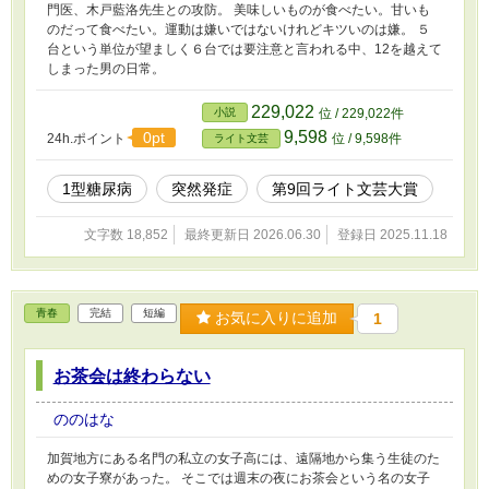
門医、木戸藍洛先生との攻防。 美味しいものが食べたい。甘いも
のだって食べたい。運動は嫌いではないけれどキツいのは嫌。 ５
台という単位が望ましく６台では要注意と言われる中、12を越えて
しまった男の日常。
229,022
小説
位 / 229,022件
9,598
0pt
24h.ポイント
位 / 9,598件
ライト文芸
1型糖尿病
突然発症
第9回ライト文芸大賞
文字数 18,852
最終更新日 2026.06.30
登録日 2025.11.18
青春
完結
短編
お気に入りに追加
1
お茶会は終わらない
ののはな
加賀地方にある名門の私立の女子高には、遠隔地から集う生徒のた
めの女子寮があった。 そこでは週末の夜にお茶会という名の女子