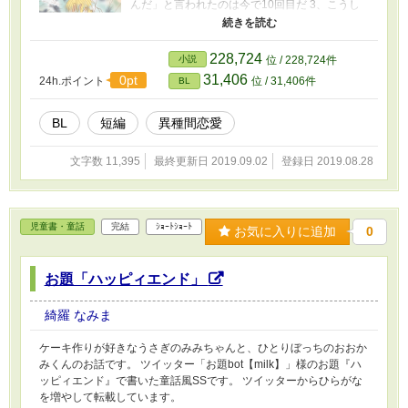
んだ」と言われたのは今で10回目だ 3、こうし
てると本当の親子みたい 4、可愛い寝顔が二つ
5、子どもに妬くな 6、本当の親の手がかり 7、
じゃあ子作りに励もうか 個人的にはBLと思って
228,724
小説
位 / 228,724件
書いていないのですが、ある程度BLに見えるか
31,406
0pt
24h.ポイント
位 / 31,406件
BL
と思い、カテゴリ、タグ設定しています。 小説
家になろうに同じ作品投稿します。 七話まで見
ていただけたら幸せの至です〜。
BL
短編
異種間恋愛
文字数 11,395
最終更新日 2019.09.02
登録日 2019.08.28
児童書・童話
完結
ｼｮｰﾄｼｮｰﾄ
お気に入りに追加
0
お題「ハッピィエンド」
綺羅 なみま
ケーキ作りが好きなうさぎのみみちゃんと、ひとりぼっちのおおか
みくんのお話です。 ツイッター「お題bot【milk】」様のお題『ハ
ッピィエンド』で書いた童話風SSです。 ツイッターからひらがな
を増やして転載しています。