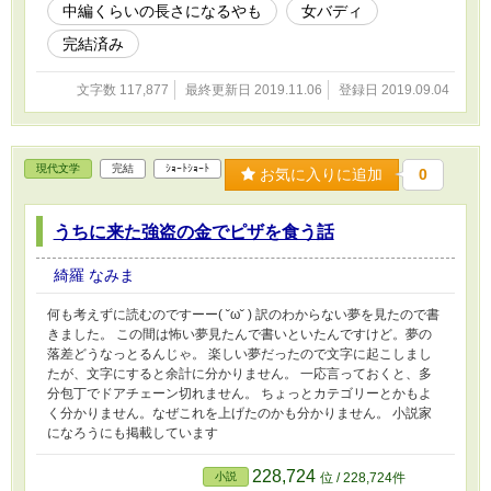
中編くらいの長さになるやも
女バディ
連載中です。
完結済み
文字数 117,877
最終更新日 2019.11.06
登録日 2019.09.04
現代文学
完結
ｼｮｰﾄｼｮｰﾄ
お気に入りに追加
0
うちに来た強盗の金でピザを食う話
綺羅 なみま
何も考えずに読むのですーー( ˘ω˘ ) 訳のわからない夢を見たので書
きました。 この間は怖い夢見たんで書いといたんですけど。夢の
落差どうなっとるんじゃ。 楽しい夢だったので文字に起こしまし
たが、文字にすると余計に分かりません。 一応言っておくと、多
分包丁でドアチェーン切れません。 ちょっとカテゴリーとかもよ
く分かりません。なぜこれを上げたのかも分かりません。 小説家
になろうにも掲載しています
228,724
小説
位 / 228,724件