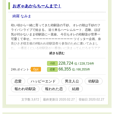
おぎゃあからちーんまで！
綺羅 なみま
幼い頃から一緒に育ってきた幼馴染の千紗。 オレの朝は千紗のフ
ライパンライブで始まる。 迫り来るハーレムルート、恋敵、ほぼ
気が付かないまま幼馴染に一直線。 今日もオレの幼馴染が世界一
可愛くて幸せ。 ーーーーーーーーーーーーー ツイッター企画、奈
良ひさぎ様主催の#報われ幼馴染祭り参加のために書いてみまし
た。 一番近くにいる幼馴染が一番強いに決まってんだろオラアア
アというはっぴーな気持ちです。 小説家になろうと、ツイッター
に一部掲載中です。
228,724
小説
位 / 228,724件
66,355
0pt
24h.ポイント
位 / 66,355件
恋愛
恋愛
ハッピーエンド
男主人公
幼馴染
報われ幼馴染
報われた恋
結婚
文字数 3,672
最終更新日 2020.02.27
登録日 2020.02.27