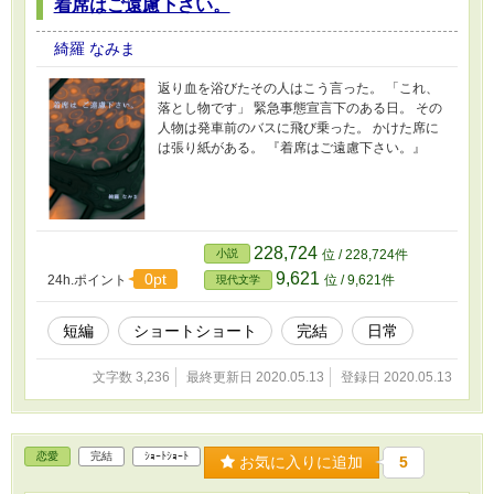
着席はご遠慮下さい。
綺羅 なみま
返り血を浴びたその人はこう言った。 「これ、
落とし物です」 緊急事態宣言下のある日。 その
人物は発車前のバスに飛び乗った。 かけた席に
は張り紙がある。 『着席はご遠慮下さい。』
228,724
小説
位 / 228,724件
9,621
0pt
24h.ポイント
位 / 9,621件
現代文学
短編
ショートショート
完結
日常
文字数 3,236
最終更新日 2020.05.13
登録日 2020.05.13
恋愛
完結
ｼｮｰﾄｼｮｰﾄ
お気に入りに追加
5