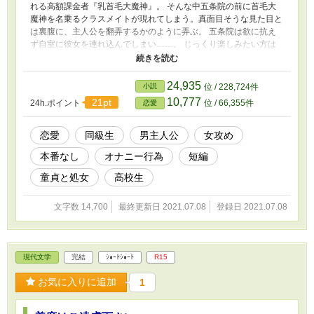
れる高額課金者『乳首毛大魔神』。 そんな中五条院の前に首毛大
魔神を名乗るクラスメイトが現れてしまう。真面目そうな見た目と
は裏腹に、主人公を翻弄するかのように弄ぶ。 五条院は欲に抗え
ず自室に彼女を連れ込んでしまい……。 じっくり楽しみたい方は
1pから、焦らされたい方は2pから、すぐ抜けそうな状況の方は4p
からどうぞ。 5ページ連投完結いたします。 小説家になろう様にも
掲載しています。
24,935
小説
位 / 228,724件
10,777
21pt
24h.ポイント
位 / 66,355件
恋愛
恋愛
同級生
男主人公
女攻め
本番なし
オナニー行為
短編
童貞と処女
高校生
文字数 14,700
最終更新日 2021.07.08
登録日 2021.07.08
現代文学
完結
ｼｮｰﾄｼｮｰﾄ
R15
お気に入りに追加
1