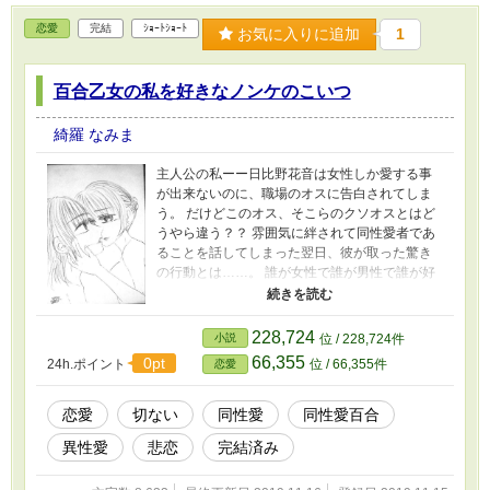
恋愛
完結
ｼｮｰﾄｼｮｰﾄ
お気に入りに追加
1
百合乙女の私を好きなノンケのこいつ
綺羅 なみま
主人公の私ーー日比野花音は女性しか愛する事
が出来ないのに、職場のオスに告白されてしま
う。 だけどこのオス、そこらのクソオスとはど
うやら違う？？ 雰囲気に絆されて同性愛者であ
ることを話してしまった翌日、彼が取った驚き
の行動とは……。 誰が女性で誰が男性で誰が好
きで、私は。 二人の結末はどこへ向かっていく
のか。その運命が交わる事はあるのでしょう
か。 掴み損ねたあの日の幸せ。 二話完結短編で
228,724
小説
位 / 228,724件
す。
66,355
0pt
24h.ポイント
位 / 66,355件
恋愛
恋愛
切ない
同性愛
同性愛百合
異性愛
悲恋
完結済み