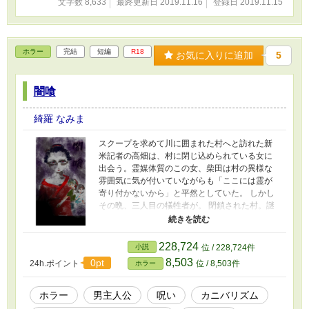
文字数 8,633
最終更新日 2019.11.16
登録日 2019.11.15
ホラー
完結
短編
R18
お気に入りに追加
5
闇喰
綺羅 なみま
スクープを求めて川に囲まれた村へと訪れた新
米記者の高畑は、村に閉じ込められている女に
出会う。霊媒体質のこの女、柴田は村の異様な
雰囲気に気が付いていながらも「ここには霊が
寄り付かないから」と平然としていた。 しかし
その晩、三人目の犠牲者が。 閉鎖された村。謎
の慣習。村人たちが隠すあくる日の悲劇とは？
「柴田さん！ここ、いる？ねえ！？」「美人だ
よ、やったあ」 幽霊嫌いの元僧侶と呪いに追わ
228,724
小説
位 / 228,724件
れるトラブルメーカー、二人は災いから逃れる
8,503
0pt
24h.ポイント
位 / 8,503件
ホラー
ことは出来るのか。 そのうち血が出たり性暴力
が起こります。 そのためR18で投稿させて頂き
ますが、グロやセクシーメインではないためお
ホラー
男主人公
呪い
カニバリズム
気をつけください。 小説家になろうにて同作品