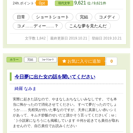
9,621
0pt
24h.ポイント
位 / 9,621件
現代文学
日常
ショートショート
完結
コメディ
コメ……ディー……？
こんな夢を見たんだ
文字数 1,842
最終更新日 2019.10.21
登録日 2019.10.21
ホラー
完結
ｼｮｰﾄｼｮｰﾄ
お気に入りに追加
0
今日夢に出た女の話を聞いてください
綺羅 なみま
実際に起きた話なので、やまなしおちなしいみなしです。 でも本
当に怖かったので消化させてください。 すべて夢だったのでしょ
うか…… 先程気が付いた事なのですが、天井に真新しい赤いシミ
があって、キムチ炒飯のせいだと誰かそう言ってください(´；ω；
｀) 小説家になろうにも掲載しています ※何か起きても責任が取れ
ませんので、自己責任でお読みください