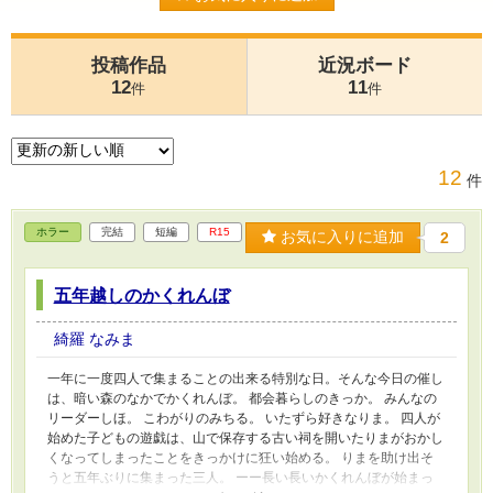
投稿作品
近況ボード
12
11
件
件
12
件
ホラー
完結
短編
R15
お気に入りに追加
2
五年越しのかくれんぼ
綺羅 なみま
一年に一度四人で集まることの出来る特別な日。そんな今日の催し
は、暗い森のなかでかくれんぼ。 都会暮らしのきっか。 みんなの
リーダーしほ。 こわがりのみちる。 いたずら好きなりま。 四人が
始めた子どもの遊戯は、山で保存する古い祠を開いたりまがおかし
くなってしまったことをきっかけに狂い始める。 りまを助け出そ
うと五年ぶりに集まった三人。 ーー長い長いかくれんぼが始まっ