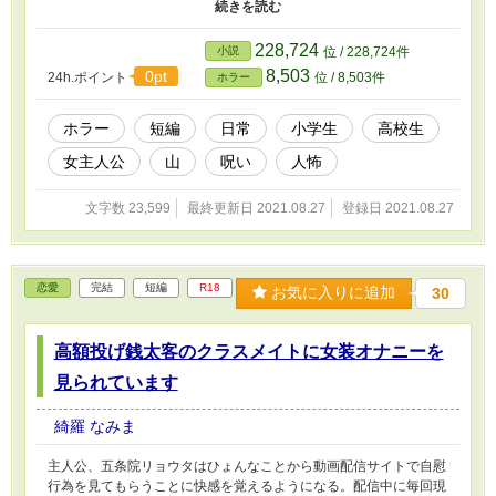
てしまう。 女の怨念を祀る祠を開けたことによる呪いは本当に実
在するのか。 その呪いを解き、鬼をやめることは出来るのか。
「りまの中のお前、私達と遊びたいんでしょう？ 夢のとおりもう
228,724
小説
位 / 228,724件
一回、かくれんぼをしよう。場所は分かるね？ ここからそんなに
8,503
0pt
24h.ポイント
位 / 8,503件
ホラー
離れてない。あの場所で、もう一度かくれんぼをしよう」 「夢で
あんたが言ったとおり、朝まで私達が逃げ切れたらこっちの勝ち。
その時は、りまを返してくれる。やろ？」 「うぅ……また、やる
ホラー
短編
日常
小学生
高校生
のぉ……」 「みちる、泣くな！ りまを取り戻すんやろ」 「う
女主人公
山
呪い
人怖
っ、ぐす……うん、絶対、取り戻す」 五年越しのかくれんぼ、開
幕ーー 〈7p連投即日完結します〉 小説家になろう様にも同作掲載
予定 なろう様の企画夏ホラーに合わせてかくれんぼ題材ですが鬼
文字数 23,599
最終更新日 2021.08.27
登録日 2021.08.27
ごっこ要素のほうが強い気がしていますえへ
恋愛
完結
短編
R18
お気に入りに追加
30
高額投げ銭太客のクラスメイトに女装オナニーを
見られています
綺羅 なみま
主人公、五条院リョウタはひょんなことから動画配信サイトで自慰
行為を見てもらうことに快感を覚えるようになる。配信中に毎回現