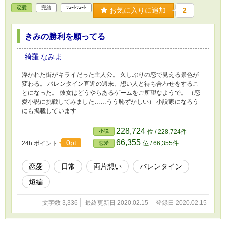
恋愛
完結
ｼｮｰﾄｼｮｰﾄ
お気に入りに追加
2
きみの勝利を願ってる
綺羅 なみま
浮かれた街がキライだった主人公。 久しぶりの恋で見える景色が
変わる。 バレンタイン直近の週末、想い人と待ち合わせをするこ
とになった。 彼女はどうやらあるゲームをご所望なようで。 （恋
愛小説に挑戦してみました……うう恥ずかしい） 小説家になろう
にも掲載しています
228,724
小説
位 / 228,724件
66,355
0pt
24h.ポイント
位 / 66,355件
恋愛
恋愛
日常
両片想い
バレンタイン
短編
文字数 3,336
最終更新日 2020.02.15
登録日 2020.02.15