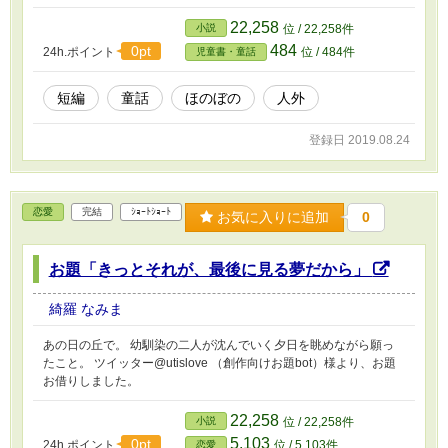
22,258
小説
位 / 22,258件
484
0pt
24h.ポイント
位 / 484件
児童書・童話
短編
童話
ほのぼの
人外
登録日 2019.08.24
恋愛
完結
ｼｮｰﾄｼｮｰﾄ
お気に入りに追加
0
お題「きっとそれが、最後に見る夢だから」
綺羅 なみま
あの日の丘で。 幼馴染の二人が沈んでいく夕日を眺めながら願っ
たこと。 ツイッター@utislove （創作向けお題bot）様より、お題
お借りしました。
22,258
小説
位 / 22,258件
5,103
0pt
24h.ポイント
位 / 5,103件
恋愛