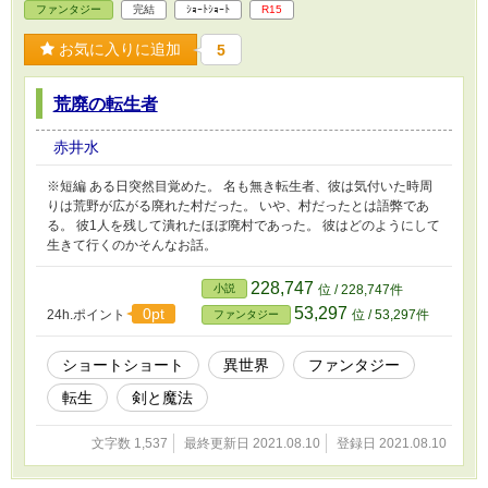
ファンタジー
完結
ｼｮｰﾄｼｮｰﾄ
R15
お気に入りに追加
5
荒廃の転生者
赤井水
※短編 ある日突然目覚めた。 名も無き転生者、彼は気付いた時周
りは荒野が広がる廃れた村だった。 いや、村だったとは語弊であ
る。 彼1人を残して潰れたほぼ廃村であった。 彼はどのようにして
生きて行くのかそんなお話。
228,747
小説
位 / 228,747件
53,297
0pt
24h.ポイント
位 / 53,297件
ファンタジー
ショートショート
異世界
ファンタジー
転生
剣と魔法
文字数 1,537
最終更新日 2021.08.10
登録日 2021.08.10