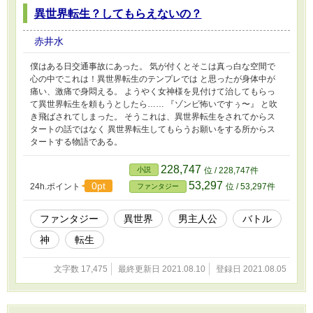
異世界転生？してもらえないの？
赤井水
僕はある日交通事故にあった。 気が付くとそこは真っ白な空間で
心の中でこれは！異世界転生のテンプレでは と思ったが身体中が
痛い、激痛で身悶える。 ようやく女神様を見付けて治してもらっ
て異世界転生を頼もうとしたら…… 『ゾンビ怖いですぅ〜』 と吹
き飛ばされてしまった。 そうこれは、異世界転生をされてからス
タートの話ではなく 異世界転生してもらうお願いをする所からス
タートする物語である。
228,747
小説
位 / 228,747件
53,297
0pt
24h.ポイント
位 / 53,297件
ファンタジー
ファンタジー
異世界
男主人公
バトル
神
転生
文字数 17,475
最終更新日 2021.08.10
登録日 2021.08.05