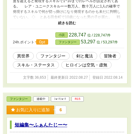
度を超えると発現するスキルで1~10までのレベルが設定されてあ
る。 レア・ユニークスキルーー数万人、数十万人に1人の確率で
発現するスキルで何が切っ掛けになり発現するのかも未だに判明し
ていない。 ◇ とある田舎町で10歳になった男の子が居た。 戦
闘に役立つ固有スキルを得て冒険者になり英雄を夢見て 毎日チ
ャンバラごっこと親の農業を手伝うどこにでも居る子供だった。
それが一変したのは10歳の固有スキル判別で彼が貰ったのは『レ
228,747
小説
位 / 228,747件
ベル譲渡』ただレベルを相手にあげるだけのものだった。 父親
53,297
0pt
24h.ポイント
位 / 53,297件
ファンタジー
は落胆し、母親はヒステリックに何故かなった。 見兼ねた父親
は冒険者になりたいと常日頃話していた息子クリシュナを大きな街
へ連れて行き 冒険者ギルドに見習として預けた。 そこでクリ
異世界
ファンタジー
剣と魔法
冒険者
シュナはとある話を聞いた。 「レベルが10になるまでは生き抜く
スキル・ステータス
ヒロインは空気・虚無
為にスキルを獲得する為の経験値が吸収しやすい。 まっ、すぐに
レベル10になるけどね」 と……あれ？ これめっちゃ有利じゃな
い？ と考え抜いてクリシュナは一念発起するのであった。 ※第1章
文字数 36,653
最終更新日 2022.08.27
登録日 2022.08.14
~2章位まではレベル1で行こうかなぁと思ってます。 3章辺りで覚
醒……予定？
ファンタジー
連載中
ｼｮｰﾄｼｮｰﾄ
R15
お気に入りに追加
6
短編集〜ふぁんたじー〜