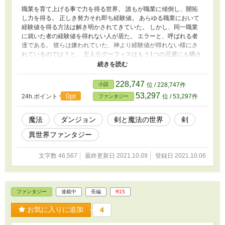
職業を育て上げる事で力を得る世界。 誰もが職業に傾倒し、開拓
し力を得る。 正しき努力それ即ち経験値。 あらゆる職業において
経験値を得る方法は解き明かされてきていた。 しかし、同一職業
に就いた者の経験値を得れない人が居た。 エラーと、呼ばれる者
達である。 彼らは嫌われていた、神より経験値が得れない様にさ
れているのでは？と。 主人公グーフィスはもう1つの忌避にも晒さ
れる稀に見る残念な少年であった。 果たして正しき努力にこそ正
しき道に繋がるのであろうか？ ­­--­­--­­--­­--­­--­­--­­--­­--­­--­­--­­--­­--­­--­­--­­--­­--­­--­­--­­--­­--­­-- 反
応ほぼ無かったけど……暇つぶしや気分転換に書いてた文がもった
228,747
小説
位 / 228,747件
いないお化け感出てきたので掲載します。
53,297
0pt
24h.ポイント
位 / 53,297件
ファンタジー
魔法
ダンジョン
剣と魔法の世界
剣
異世界ファンタジー
文字数 46,567
最終更新日 2021.10.09
登録日 2021.10.06
ファンタジー
連載中
長編
R15
お気に入りに追加
4