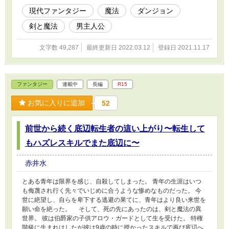
現代ファンタジー
魔法
ダンジョン
剣と魔法
男主人公
文字数 49,287
最終更新日 2022.03.12
登録日 2021.11.17
ファンタジー
連載中
長編
R15
お気に入りに追加
52
前世から続く底辺転生者の這い上がり〜転生して
もハズレスキルでまた底辺に〜
赤井水
とある青年は限界を感じ、自殺してしまった。 青年の生涯はいつ
も侮蔑され行く先々でいじめに合うような惨めなものだった。 今
世に絶望し、自らを卑下する逃避の果てに、青年はより良い来世を
願い命を絶った。 そして、死の先にあったのは、剣と魔法の異
世界。 彼は伯爵家の子供アロウ・ガードとして生を受けた。 特権
階級に生まれはしたが彼は9歳の時に授かったスキルで再び底辺へ