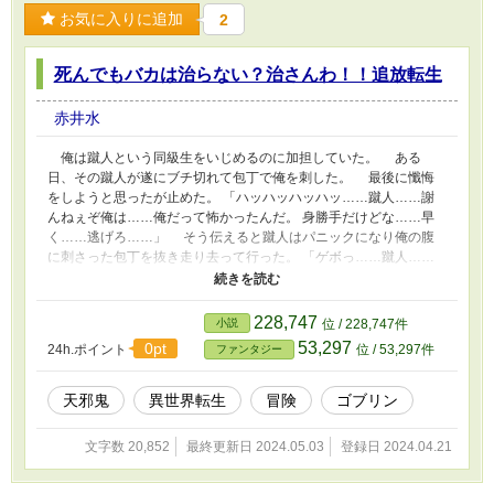
お気に入りに追加
2
死んでもバカは治らない？治さんわ！！追放転生
赤井水
俺は蹴人という同級生をいじめるのに加担していた。 ある
日、その蹴人が遂にブチ切れて包丁で俺を刺した。 最後に懺悔
をしようと思ったが止めた。 「ハッハッハッハッ……蹴人……謝
んねぇぞ俺は……俺だって怖かったんだ。 身勝手だけどな……早
く……逃げろ……」 そう伝えると蹴人はパニックになり俺の腹
に刺さった包丁を抜き走り去って行った。 「ゲボっ……蹴人……
何で態々包丁抜いてくんだ……よ……あぁ死ぬのって怖ぇな」
俺はそうして死んだ……筈だった ◇ 何故か俺の意識が戻ったと思
ったら…… 『こんのバッカモーン！！』 髭の長い爺さんに怒鳴ら
228,747
小説
位 / 228,747件
れた…… 『お主らは何をしたか分かっておるのか？ 蹴人はあの
53,297
0pt
24h.ポイント
位 / 53,297件
ファンタジー
まま順調に成長して居れば将来環境問題解決までの礎を築く存在じ
ゃったのじゃ！ それを貴様らの身勝手な行動で泡沫に期したわ
い……』 そんな爺さんに怒られていると 『お主らの存在や魂等
天邪鬼
異世界転生
冒険
ゴブリン
わしらの世界には相応しく無い。 追放じゃ、事故であろうと一時
の迷いであろうとも蹴人の運命をねじ曲げる訳にはいかん。 お主
文字数 20,852
最終更新日 2024.05.03
登録日 2024.04.21
の存在を消させて貰う』 「は？じゃあ蹴人は俺を刺さなかった事
になるのか？」 チッっと舌打ちをする爺さん。 『非常に不本意な