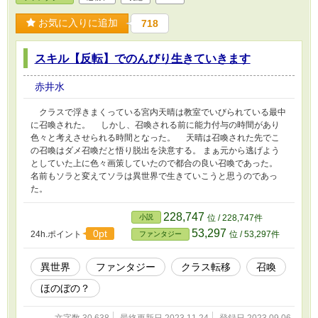
お気に入りに追加
718
スキル【反転】でのんびり生きていきます
赤井水
クラスで浮きまくっている宮内天晴は教室でいびられている最中
に召喚された。 しかし、召喚される前に能力付与の時間があり
色々と考えさせられる時間となった。 天晴は召喚された先でこ
の召喚はダメ召喚だと悟り脱出を決意する。 まぁ元から逃げよう
としていた上に色々画策していたので都合の良い召喚であった。
名前もソラと変えてソラは異世界で生きていこうと思うのであっ
た。
228,747
小説
位 / 228,747件
53,297
0pt
24h.ポイント
位 / 53,297件
ファンタジー
異世界
ファンタジー
クラス転移
召喚
ほのぼの？