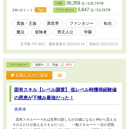
という地雷を踏まぬ様に必死に生活して行くのであった。 ダン
36,359
小説
位 / 228,747件
ス？腹芸？んなもん勉強する位なら魔法を勉強するわ！！と。
5,647
7pt
24h.ポイント
位 / 53,297件
ファンタジー
「絶対に貴族にはならない！うぉぉぉぉ」 今日も魔法を使いま
す。 ※作者嬉し泣きの情報 3/21 11:00 ファンタジー・SFでランキ
ング5位(24hptランキング) 有名作品のすぐ下に自分の作品の名前が
貴族・王族
異世界
ファンタジー
転生
あるのは不思議な感覚です。 3/21 HOT男性向けランキングで2位に
魔法
冒険者
男主人公
学園
入れました。 TOP10入り！！ 4/7 お気に入り登録者様の人数が
3000人行きました。 応援ありがとうございます。 皆様のおかげで
す。 これからも上がる様に頑張ります。 ※お気に入り登録者数減
文字数 737,402
最終更新日 2023.03.14
登録日 2022.03.11
り続けてる……がむばるOrz 〜第15回ファンタジー大賞〜 67位で
した！！ 皆様のおかげですこう言った結果になりました。 5万Ptも
貰えたことに感謝します！ 改稿中……( ⁎ᵕᴗᵕ⁎ )☁︎︎⋆｡
ファンタジー
連載中
長編
R15
お気に入りに追加
35
固有スキル【レベル譲渡】 低レベル時獲得経験値
の恩恵が下積み最強だった！
赤井水
固有スキルーーそれは世界の誰しもが10歳になると神から貰える
その人だけが扱えるスキルだった。 一般スキルーー 一定の習熟