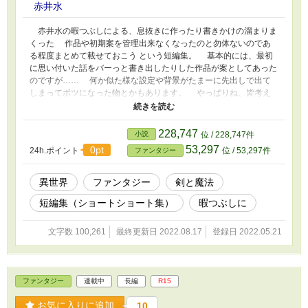
赤井水
赤井水の暇つぶしによる、息抜きに作ったり書きかけの溜まりま
くった 作品や初期案を管理出来なくなったのと勿体ないのであ
る程度まとめて載せておこう という短編集。 基本的には、最初
に思い付いた話をバーっと書き出したりした作品が案としてあった
のですが…… 何か似た様な設定や背景がたまーに先出しで出て
しまってボツになった物とかもあります。 やっぱりね、皆考え
る事は一緒かーって思う位主筋が似てる話が出る時があるんです！
皆様もこんなに書いていてるんかい！？と笑ってくれて大丈夫で
す！
228,747
小説
位 / 228,747件
53,297
0pt
24h.ポイント
位 / 53,297件
ファンタジー
異世界
ファンタジー
剣と魔法
短編集（ショートショート集）
暇つぶしに
文字数 100,261
最終更新日 2022.08.17
登録日 2022.05.21
ファンタジー
連載中
長編
R15
お気に入りに追加
10