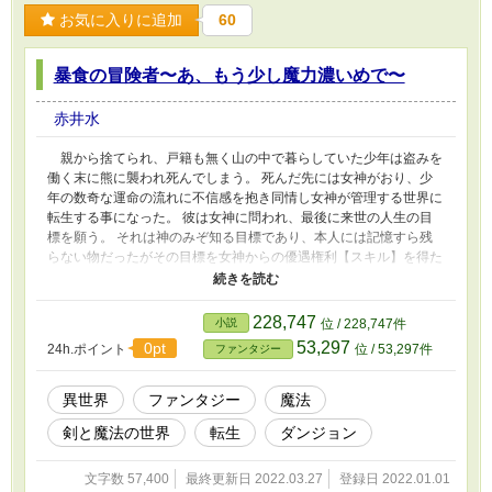
お気に入りに追加
60
暴食の冒険者〜あ、もう少し魔力濃いめで〜
赤井水
親から捨てられ、戸籍も無く山の中で暮らしていた少年は盗みを
働く末に熊に襲われ死んでしまう。 死んだ先には女神がおり、少
年の数奇な運命の流れに不信感を抱き同情し女神が管理する世界に
転生する事になった。 彼は女神に問われ、最後に来世の人生の目
標を願う。 それは神のみぞ知る目標であり、本人には記憶すら残
らない物だったがその目標を女神からの優遇権利【スキル】を得た
と思ったが…… 少し抜けている女神のおかげで意識覚醒が起きた5
歳は孤児院だった。 彼は孤児院から自分に出来る事を確かめ冒険
者を目指すのであった。
228,747
小説
位 / 228,747件
53,297
0pt
24h.ポイント
位 / 53,297件
ファンタジー
異世界
ファンタジー
魔法
剣と魔法の世界
転生
ダンジョン
文字数 57,400
最終更新日 2022.03.27
登録日 2022.01.01