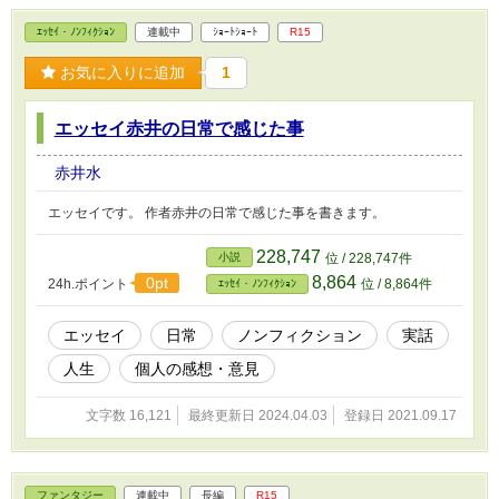
がらじゃけどな？ しかし、既に有った魂を身勝手に消滅させる
のはわしらでも禁忌じゃ。 そこでお主は別の世界に行ってもら
ｴｯｾｲ・ﾉﾝﾌｨｸｼｮﾝ
連載中
ｼｮｰﾄｼｮｰﾄ
R15
う。 バカは死んでも治らんと言うからの。それが本当か確かめ
てやるわい。 その現地人と同じ体質にしてやるわい。 ほれ、さ
お気に入りに追加
1
っさと行け』 バカは死んでも治らんだと？絶対に治してやるも
んか！！ 俺は俺らしく生き残るぞこのクソ野郎！！ 異世界に
追放されたイジメ加担者。 神は未だに気付かず、問題の本質
エッセイ赤井の日常で感じた事
を見ずに決めた事により不思議な運命が回り出すのであった。
赤井水
エッセイです。 作者赤井の日常で感じた事を書きます。
228,747
小説
位 / 228,747件
8,864
0pt
24h.ポイント
位 / 8,864件
ｴｯｾｲ・ﾉﾝﾌｨｸｼｮﾝ
エッセイ
日常
ノンフィクション
実話
人生
個人の感想・意見
文字数 16,121
最終更新日 2024.04.03
登録日 2021.09.17
ファンタジー
連載中
長編
R15