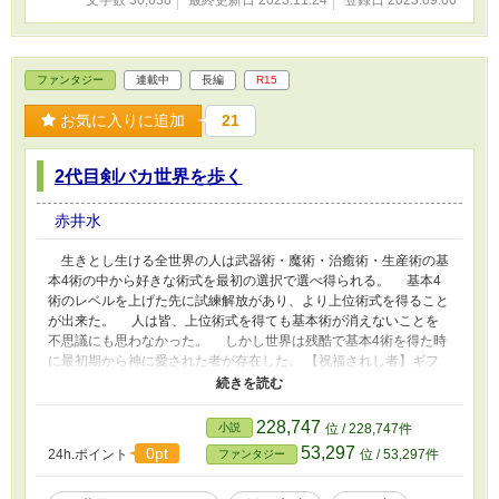
文字数 30,638
最終更新日 2023.11.24
登録日 2023.09.06
ファンタジー
連載中
長編
R15
お気に入りに追加
21
2代目剣バカ世界を歩く
赤井水
生きとし生ける全世界の人は武器術・魔術・治癒術・生産術の基
本4術の中から好きな術式を最初の選択で選べ得られる。 基本4
術のレベルを上げた先に試練解放があり、より上位術式を得ること
が出来た。 人は皆、上位術式を得ても基本術が消えないことを
不思議にも思わなかった。 しかし世界は残酷で基本4術を得た時
に最初期から神に愛された者が存在した。 【祝福されし者】ギフ
ターズと呼ばれる者達だった。 そのギフターズは最上位術式を
得ており才能を使えると判断した強欲者達は その術式の熟練度
を上げる為に世界各地から腕利きが集められた。 沢山の強者で
228,747
小説
位 / 228,747件
あり教師役の人々はその最上位術式を得た子供達の強さと大き過ぎ
53,297
0pt
24h.ポイント
位 / 53,297件
ファンタジー
る才能に 心をへし折られひとり、また1人と教師役を降りた。
そんな中、後に【剣聖】と呼ばれる少女の教師役の男性は不思議な