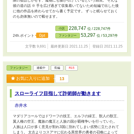
限の会話しかせず、魔物にも腰が引けているという雑魚。 そんな
彼の道の話 ※ 手を広げ過ぎて収集着いてないため短編で出した後
に他の作品を終わらせてから書く予定です。 ずっと眠らせておく
のも勿体無いので載せます。
228,747
小説
位 / 228,747件
53,297
0pt
24h.ポイント
位 / 53,297件
ファンタジー
文字数 9,691
最終更新日 2021.11.25
登録日 2021.11.25
ファンタジー
連載中
長編
R15
お気に入りに追加
13
スローライフ目指して詐術師が動きます
赤井水
マダリアコールではドワーフの技王、エルフの緑王、獣人の獣王、
翼人種の空王、魔族の魔王と人族の国が覇権争いを行っていた。
人族は人口が多く意見が割れ3国に別れてしまい劣勢に立たされて
しまう。 太古よりコスアマに伝わる異世界の勇者の召喚によって