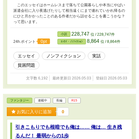
このエッセイはホームレスまで落ちて公園暮らしや本当にやばい
派遣会社に入り夜逃げたりして相当遠くにまで連れていかれ帰るの
にひと月かかったことのある作者だから話せることを書こうかな？
って思います。
228,747
小説
位 / 228,747件
8,864
0pt
24h.ポイント
位 / 8,864件
ｴｯｾｲ・ﾉﾝﾌｨｸｼｮﾝ
エッセイ
ノンフィクション
実話
貧困問題
文字数 6,192
最終更新日 2026.05.03
登録日 2026.05.03
ファンタジー
連載中
長編
R15
お気に入りに追加
0
引きこもりでも根暗でも俺は…… 俺は… 生き残
るんだ！ 最弱からの1歩