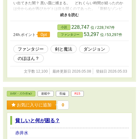
い出てきた闇？ 黒い靄に捕まる。 どれくらい時間が経ったのか
は分からぬが再びカゲトは目を開くのであった。 「新鮮なゾンビ
って……」 拝啓、天国のお母さん。蒸発したクソ親父。 俺ゾ
ンビになりました！ やべぇぇぇ！！ 早く何かしらに進化しない
と浄化されるぅぅ殺されるぅぅ！！
228,747
小説
位 / 228,747件
53,297
0pt
24h.ポイント
位 / 53,297件
ファンタジー
ファンタジー
剣と魔法
ダンジョン
のほほん？
文字数 12,100
最終更新日 2026.05.08
登録日 2026.05.03
ｴｯｾｲ・ﾉﾝﾌｨｸｼｮﾝ
連載中
長編
R15
お気に入りに追加
0
貧しいと何が困る？
赤井水