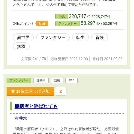
と落ち込んで行く。 ◇人生で初めて書いた作品です。
228,747
小説
位 / 228,747件
53,297
0pt
24h.ポイント
位 / 53,297件
ファンタジー
異世界
ファンタジー
転生
冒険
無双
文字数 241,178
最終更新日 2021.12.03
登録日 2021.09.20
ファンタジー
連載中
短編
R15
お気に入りに追加
2
臆病者と呼ばれても
赤井水
『陰鬱の臆病者《チキン》』 と呼ばれた冒険者が居た。 必要最低