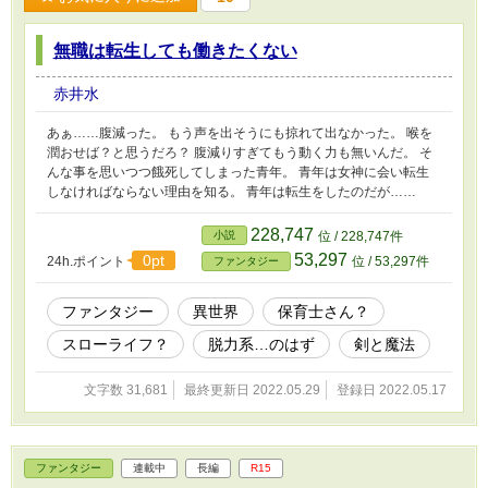
無職は転生しても働きたくない
赤井水
あぁ……腹減った。 もう声を出そうにも掠れて出なかった。 喉を
潤おせば？と思うだろ？ 腹減りすぎてもう動く力も無いんだ。 そ
んな事を思いつつ餓死してしまった青年。 青年は女神に会い転生
しなければならない理由を知る。 青年は転生をしたのだが……
228,747
小説
位 / 228,747件
53,297
0pt
24h.ポイント
位 / 53,297件
ファンタジー
ファンタジー
異世界
保育士さん？
スローライフ？
脱力系…のはず
剣と魔法
文字数 31,681
最終更新日 2022.05.29
登録日 2022.05.17
ファンタジー
連載中
長編
R15