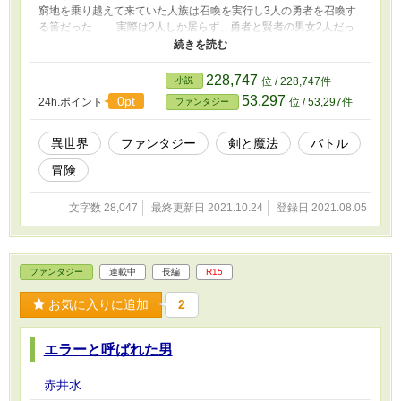
窮地を乗り越えて来ていた人族は召喚を実行し3人の勇者を召喚す
る筈だった…… 実際は2人しか居らず、勇者と賢者の男女2人だっ
たがコスアマは希望の光と称えこれから他の国との覇権争いに参戦
出来ると喜んだ。 召喚者達は召喚前にマダリアコールの女神に事
前に話を聞いていた為、スキルと職業について困惑すること無く理
228,747
小説
位 / 228,747件
解していたのだった。 そして誰にも気付かれる事無く、城から抜
53,297
0pt
24h.ポイント
位 / 53,297件
ファンタジー
け出した3人目の召喚者が居た事も。 これは結城叶が日本では望め
なかったスローライフと嫁探しの旅である。
異世界
ファンタジー
剣と魔法
バトル
冒険
文字数 28,047
最終更新日 2021.10.24
登録日 2021.08.05
ファンタジー
連載中
長編
R15
お気に入りに追加
2
エラーと呼ばれた男
赤井水