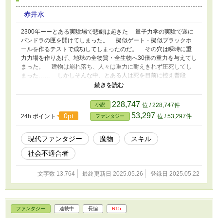
赤井水
2300年ーーとある実験場で悲劇は起きた 量子力学の実験で遂に
パンドラの匣を開けてしまった。 擬似ゲート・擬似ブラックホ
ールを作るテストで成功してしまったのだ。 その穴は瞬時に重
力力場を作りあげ、地球の全物質・全生物へ30倍の重力を与えてし
まった。 建物は崩れ落ち、人々は重力に耐えきれず圧死してし
まった…… しかしそんな中、とある人は死を目前に控え普段
30%しか使っていない脳の可動領域の残り70%から 火事場の馬
鹿力を発揮し特殊な能力を発現や行使して生き残った者達が現れ
た。 それから人々の生活は激変しゲートからは魔物と名付けら
228,747
小説
位 / 228,747件
れた化け物から糧を得て生活する強者が生まれた。 日本最強の
53,297
0pt
24h.ポイント
位 / 53,297件
ファンタジー
クラングローリーのクランマスターである両親を持つレスト。
そんなある日、両親が攻略中だったゲートが消失した。 誰一人
も帰らず……レストは絶望した。 しかし、生き残る為には働く
現代ファンタジー
魔物
スキル
しか無いと社会を拒絶して引きこもっていた学歴無し職歴無しの少
社会不適合者
年は唯一の道である両親と同じ道を選ぶしかなかった。 初めて
のゲートに入り、体に魔力が入り初期スキルを得て……えっ！？
魔力が入らない！？ 魔力無しの謎の初期スキルを得た少年はこ
文字数 13,764
最終更新日 2025.05.26
登録日 2025.05.22
れからどこに行くのだろうか……
ファンタジー
連載中
長編
R15