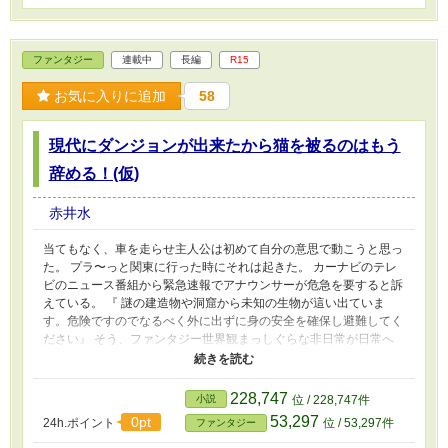
ファンタジー
連載中
長編
R15
お気に入りに追加
58
現代にダンジョンが出来たから猫を被るのはもう
辞める！(仮)
赤井水
当てもなく、車を走らせ主人公は初めて自分の意思で動こうと思っ
た。 プラ〜っと関東に行った時にそれは起きた。 カーナビのテレ
ビのニュース番組から緊急速報でアナウンサーが危急を要すると訴
えている。 『 謎の建造物や洞窟から未知の生物が這い出ていま
す。危険ですのでなるべく外に出ずに身の安全を確保し避難してく
ださい』 そう、ファンタジー世界観まっしぐらな非日常が日常へ
と乗り込んできた。 そんな世界に期待を込めて動き出す主人公と
世界のお話…… ※他作品の暇潰しに書いていたので不定期更新で
申し訳ない…… 色々手を広げてすみません<(_ _)>〈 ｺﾞﾝ!〕
228,747
小説
位 / 228,747件
53,297
0pt
24h.ポイント
位 / 53,297件
ファンタジー