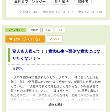
法則に気付いてしまった。 『こんな才能あるお嬢ちゃんを相手し
異世界ファンタジー
剣と魔法
冒険者
ているのにどうして基本剣術式のレベルが上がるのだ？』 全て
の基礎で基本である術式の素。 それが何故上位術式に移行して
文字数 28,408
最終更新日 2023.07.15
登録日 2023.07.04
も消えないのか。 誰も知らぬその先に興味を持ってしまった。
教師役の男性は少女の教育係を終えて、名誉や報奨としての権力
的立場を固辞し金を貰い辺境の村へと隠居した。 ただ剣の術式
の深淵を覗く為に。 長い年月が経ちその男性の隠居先には変化
ファンタジー
連載中
長編
R15
があった孫が一緒に住み始めていた。 「儂の剣を見せてやろ
う！」 「じいちゃんカッケー！！ 俺も剣士になる！！」 「儂の孫
お気に入りに追加
2,559
最強に可愛いんじゃが？」 剣バカは孫バカにもなっていた。
そして孫バカの老人は自分の研究を孫に試し始めるのであった。
変人奇人喜んで！！貴族転生〜面倒な貴族にはな
りたくない！〜
赤井水
クロス伯爵家に生まれたケビン・クロス。 神に会った記憶も
無く、前世で何故死んだのかもよく分からないが転生した事はわか
っていた。 洗礼式で初めて神と話よく分からないが転生させて
貰ったのは理解することに。 彼は喜んだ。 この世界で魔法を
扱える事に。 同い歳の腹違いの兄を持ち、必死に嫡男から逃れ
貴族にならない為なら努力を惜しまない。 理由は簡単だ、魔法
が研究出来ないから。 その為には彼は変人と言われようが奇人
と言われようが構わない。 ケビンは優秀というレッテルや女性