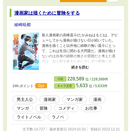
漫画家は描くために冒険をする
綾崎暁都
新人漫画家の高峰遥斗(たかみねはると)は、デビ
ューしてから漫画が描けない日が続いていた。
漫画を描くこと以外他に経験の無い遥斗にとっ
て、これは生活に関わる大問題だ。漫画が描け
ないのは自身の経験の無さが原因だと考えた遥
斗は、自ら殻を破るために少しずつ冒険に出
る。 竣瀬さんに表紙を描いて頂きました。どう
もありがとうございます！素晴らしいイラスト
や漫画を描かれる方なので、皆さんも是非見て
228,589
小説
位 / 228,589件
ください。最後に竣瀬さんのX(旧Twitter)と
5,633
0pt
24h.ポイント
位 / 5,633件
キャラ文芸
Instagramのリンクを載せておきます。
https://mobile.twitter.com/shunseirasuto
https://www.instagram.com/shunseirasuto
男主人公
漫画家
マンガ家
漫画
マンガ
冒険
コメディ
お仕事
ライトノベル
ラノベ
文字数 14,727
最終更新日 2024.01.01
登録日 2023.12.31