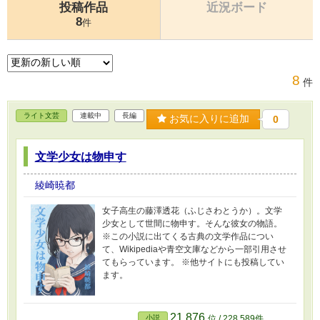
投稿作品
近況ボード
8
件
8
件
ライト文芸
連載中
長編
お気に入りに追加
0
文学少女は物申す
綾崎暁都
女子高生の藤澤透花（ふじさわとうか）。文学
少女として世間に物申す。そんな彼女の物語。
※この小説に出てくる古典の文学作品につい
て、Wikipediaや青空文庫などから一部引用させ
てもらっています。 ※他サイトにも投稿してい
ます。
21,876
小説
位 / 228,589件