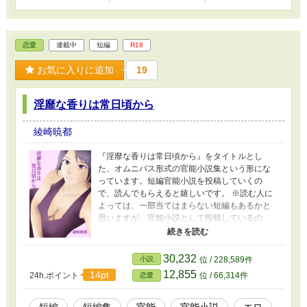
恋愛
連載中
短編
R18
お気に入りに追加
19
淫靡な香りは常日頃から
綾崎暁都
『淫靡な香りは常日頃から』をタイトルとし
た、オムニバス形式の官能小説集という形にな
っています。短編官能小説を投稿していくの
で、読んでもらえると嬉しいです。 ※読む人に
よっては、一部当てはまらない短編もあるかと
思いますが、官能小説として投稿しているの
で、恋愛ジャンルに設定しています。 Instagram
にこの小説の表紙とその描画過程を記録したタ
イムラプス動画を投稿しているので、良かった
30,232
小説
位 / 228,589件
らそちらも見てもらえると嬉しいです。よろし
12,855
14pt
24h.ポイント
位 / 66,314件
恋愛
くお願いします！
https://www.instagram.com/akito_ayasaki/
短編
短編集
官能
官能小説
エロ