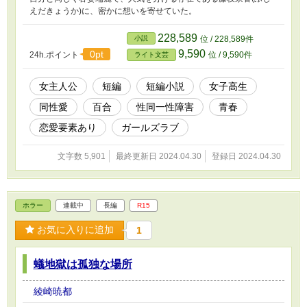
えだきょうか)に、密かに想いを寄せていた。
228,589
小説
位 / 228,589件
9,590
0pt
24h.ポイント
位 / 9,590件
ライト文芸
女主人公
短編
短編小説
女子高生
同性愛
百合
性同一性障害
青春
恋愛要素あり
ガールズラブ
文字数 5,901
最終更新日 2024.04.30
登録日 2024.04.30
ホラー
連載中
長編
R15
お気に入りに追加
1
蟻地獄は孤独な場所
綾崎暁都