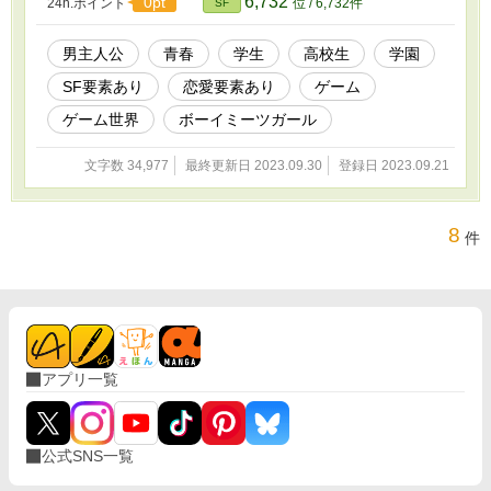
6,732
0pt
24h.ポイント
位 / 6,732件
SF
くお願いします！
https://www.instagram.com/akito_ayasaki/
https://www.tiktok.com/@akito_ayasaki
男主人公
青春
学生
高校生
学園
SF要素あり
恋愛要素あり
ゲーム
ゲーム世界
ボーイミーツガール
文字数 34,977
最終更新日 2023.09.30
登録日 2023.09.21
8
件
アプリ一覧
公式SNS一覧