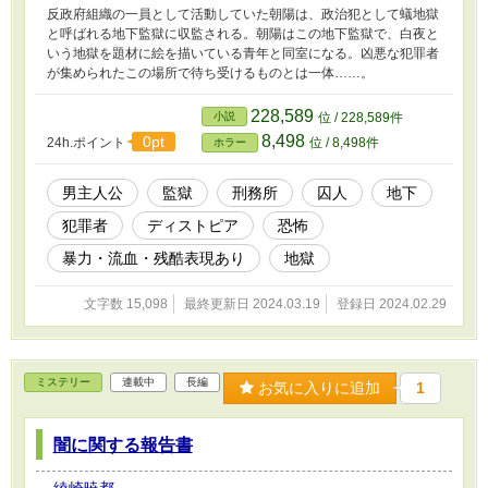
反政府組織の一員として活動していた朝陽は、政治犯として蟻地獄
と呼ばれる地下監獄に収監される。朝陽はこの地下監獄で、白夜と
いう地獄を題材に絵を描いている青年と同室になる。凶悪な犯罪者
が集められたこの場所で待ち受けるものとは一体……。
228,589
小説
位 / 228,589件
8,498
0pt
24h.ポイント
位 / 8,498件
ホラー
男主人公
監獄
刑務所
囚人
地下
犯罪者
ディストピア
恐怖
暴力・流血・残酷表現あり
地獄
文字数 15,098
最終更新日 2024.03.19
登録日 2024.02.29
ミステリー
連載中
長編
お気に入りに追加
1
闇に関する報告書