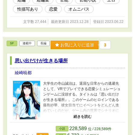
性描写あり
恋愛
オムニバス
文字数 27,444
最終更新日 2023.12.28
登録日 2023.06.22
SF
連載中
長編
お気に入りに追加
3
思い出だけが生きる場所
綾崎暁都
大学生の寺山誠治は、退屈な日常からの逃避先
として、VRでプレイできる恋愛シミュレーショ
ンゲームに没頭する。タイトルは『思い出だけ
が生きる場所』。このゲームのヒロインである
藤島紗華、彼女目当てにイベントをどんどん進
めていくのだが、ゲーム内の世界でシナリオに
はない異変が起こり始める。 InstagramとTikTok
にこの小説の表紙とその描画過程を記録したタ
イムラプス動画を投稿しているので、良かった
228,589
小説
位 / 228,589件
らそちらも見てもらえると嬉しいです。よろし