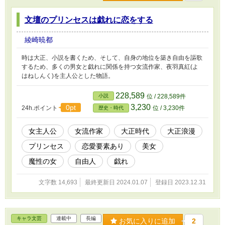
文壇のプリンセスは戯れに恋をする
綾崎暁都
時は大正、小説を書くため、そして、自身の地位を築き自由を謳歌
するため、多くの男女と戯れに関係を持つ女流作家、夜羽真紅(よ
はねしんく)を主人公とした物語。
228,589
小説
位 / 228,589件
3,230
0pt
24h.ポイント
位 / 3,230件
歴史・時代
女主人公
女流作家
大正時代
大正浪漫
プリンセス
恋愛要素あり
美女
魔性の女
自由人
戯れ
文字数 14,693
最終更新日 2024.01.07
登録日 2023.12.31
キャラ文芸
連載中
長編
お気に入りに追加
2