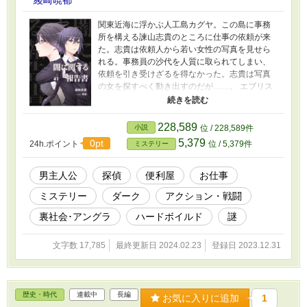
綾崎暁都
関東近海に浮かぶ人工島カグヤ。この島に事務
所を構える諫山志貴のところに仕事の依頼が来
た。志貴は依頼人から若い女性の写真を見せら
れる。事務員の沙代を人質に取られてしまい、
依頼を引き受けざるを得なかった。志貴は写真
の女を探すべく動き出すのだが……。 エブリス
タの完結作品特集とジャンル応援キャンペーン
ライト文芸「アウトロー」佳作に選ばれまし
た。 完結作品特集 https://estar.jp/selections/166
228,589
小説
位 / 228,589件
ジャンル応援キャンペーン ライト文芸「アウト
5,379
0pt
24h.ポイント
位 / 5,379件
ミステリー
ロー」 https://estar.jp/official_contests/153799
竣瀬さんに表紙を描いて頂きました。どうもあ
りがとうございます！素晴らしいイラストや漫
男主人公
探偵
便利屋
お仕事
画を描かれる方なので、皆さんも是非見てくだ
ミステリー
ダーク
アクション・戦闘
さい。最後に竣瀬さんのX(旧Twitter)とInstagram
のリンクを載せておきます。
裏社会･アングラ
ハードボイルド
謎
https://mobile.twitter.com/shunseirasuto
https://www.instagram.com/shunseirasuto ※こ
文字数 17,785
最終更新日 2024.02.23
登録日 2023.12.31
の小説は他サイトで一度完結しており、それを
一部設定とストーリーを変更して書き直したも
のが本作となります。また、他サイトのコンテ
ストで佳作を取っていますが、これは前の設定
歴史・時代
連載中
長編
とストーリーのものです。
お気に入りに追加
1