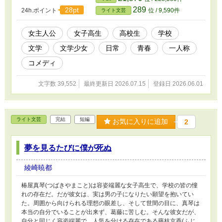
289
28pt
24h.ポイント
位 / 9,590件
ライト文芸
女主人公
女子高生
高校生
学校
文学
文学少女
日常
青春
一人称
コメディ
文字数 39,552
最終更新日 2026.07.15
登録日 2026.06.01
ライト文芸
完結
短編
お気に入りに追加
2
夢を見るたびに僕が死ぬ
綾崎暁都
椿屋真琴(つばきやまこと)は容姿端麗な女子高生で、学校の皆の憧
れの存在だ。だが彼女は、実は男の子になりたい願望を抱いてい
た。周囲から向けられる理想の眼差し、そして世間の目に、真琴は
本当の自分でいることが出来ず、葛藤に苦しむ。そんな彼女だが、
自分と同じく容姿端麗で、人気を分ける存在である藤枝京香(ふじ