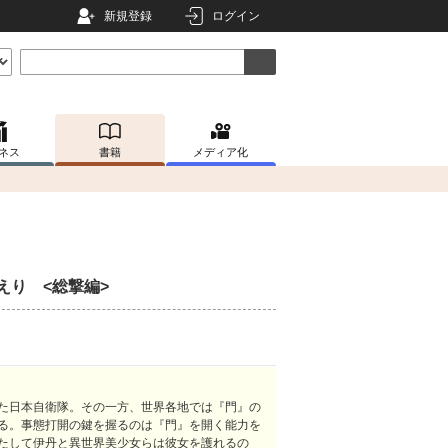
新規登録
ログイン
ネス
書籍
メディア化
えり <総撃編>
た日本自衛隊。その一方、世界各地では『門』の
る。事態打開の鍵を握るのは『門』を開く能力を
たして伊丹と異世界美少女らは彼女を護れるの