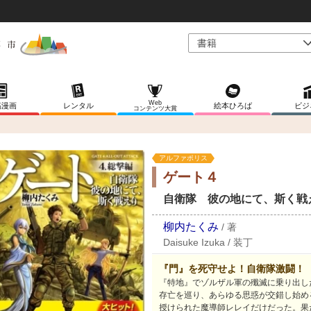
Web
稿漫画
レンタル
絵本ひろば
ビジ
コンテンツ大賞
アルファポリス
ゲート４
自衛隊 彼の地にて、斯く戦
柳内たくみ
/
著
Daisuke Izuka
/
装丁
『門』を死守せよ！自衛隊激闘！
『特地』でゾルザル軍の殲滅に乗り出し
存亡を巡り、あらゆる思惑が交錯し始め
授けられた魔導師レレイだけだった。果