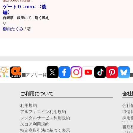
累計650万部突破！
ゲート０ -zero- 〈後
編〉
自衛隊 銀座にて、斯く戦え
り
柳内たくみ
/
著
アプリ一覧
ご利用について
会社
利用規約
会社
アルファコイン利用規約
IR情
レンタルサービス利用規約
採用
スコア利用規約
書店
特定商取引法に基づく表示
ドリ