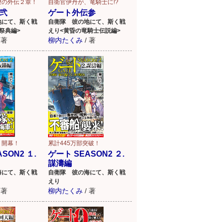
望の外伝２章！
自衛官伊丹が、竜騎士に!?
弐
ゲート外伝参
地にて、斯く戦
自衛隊 彼の地にて、斯く戦
祭典編>
えり<黄昏の竜騎士伝説編>
著
柳内たくみ
/
著
、開幕！
累計445万部突破！
SON2 １.
ゲート SEASON2 ２.
謀濤編
海にて、斯く戦
自衛隊 彼の海にて、斯く戦
えり
著
柳内たくみ
/
著