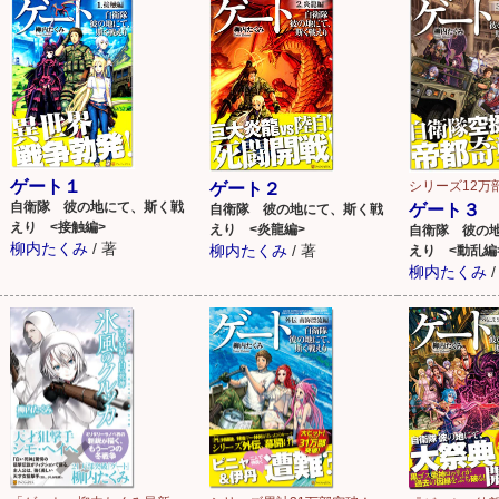
一方、世界各地では『門』を原因とする天変地異が
観測されはじめる。にわかに巻き起こる『門』閉鎖論。
事態打開の鍵を握るのは、唯一『門』を開く能力を
手にした魔導師レレイだけだった――
ゲート１
シリーズ12万
ゲート２
自衛隊 彼の地にて、斯く戦
ゲート３
自衛隊 彼の地にて、斯く戦
えり <接触編>
えり <炎龍編>
自衛隊 彼の
国内外のあらゆる思惑から『門』を死守する日本政府。
柳内たくみ
/
著
柳内たくみ
/
著
えり <動乱編
柳内たくみ
/
そして、レレイを護衛する異世界美少女達と伊丹。
果たして『門』はどうなってしまうのか――？
陰謀巡る第４章、開幕！