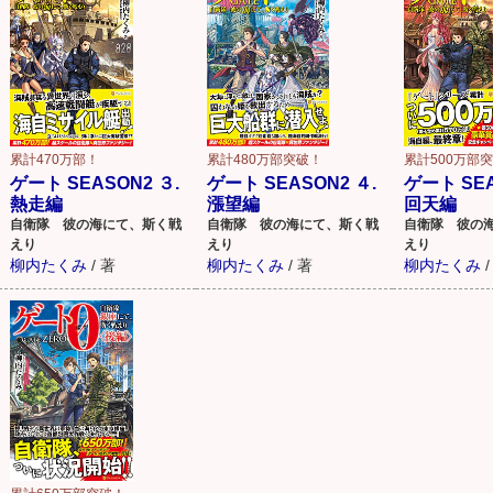
累計470万部！
累計500万部
累計480万部突破！
ゲート SEASON2 ３.
ゲート SEA
ゲート SEASON2 ４.
熱走編
回天編
漲望編
自衛隊 彼の海にて、斯く戦
自衛隊 彼の
自衛隊 彼の海にて、斯く戦
えり
えり
えり
柳内たくみ
/
著
柳内たくみ
/
柳内たくみ
/
著