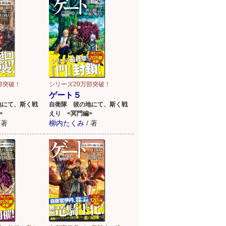
部突破！
シリーズ20万部突破！
ゲート５
地にて、斯く戦
自衛隊 彼の地にて、斯く戦
>
えり <冥門編>
著
柳内たくみ
/
著