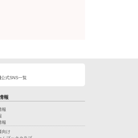
公式SNS一覧
情報
情報
報
情報
様向け
ームブッククラブ