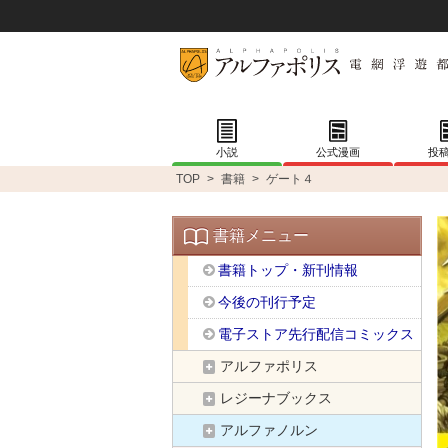
小説
公式漫画
投
TOP
>
書籍
>
ゲート４
書籍メニュー
書籍トップ・新刊情報
今後の刊行予定
電子ストア先行配信コミックス
アルファポリス
レジーナブックス
アルファノルン