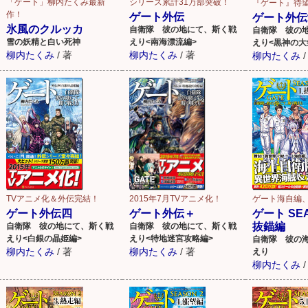
「ゲート」柳内たくみ最新
シリーズ累計31万部突破！
『ゲート』待
作！
ゲート外伝
ゲート外伝
氷風のクルッカ
自衛隊 彼の地にて、斯く戦
自衛隊 彼の
雪の妖精と白い死神
えり<南海漂流編>
えり<黒神の大
柳内たくみ
/
著
柳内たくみ
/
著
柳内たくみ
/
TVアニメ化＆外伝完結！
2015年7月TVアニメ化！
ゲート海自編
ゲート外伝四
ゲート外伝＋
ゲート SEA
抜錨編
自衛隊 彼の地にて、斯く戦
自衛隊 彼の地にて、斯く戦
えり<白銀の晶姫編>
えり<特地迷宮攻略編>
自衛隊 彼の
柳内たくみ
/
著
柳内たくみ
/
著
えり
柳内たくみ
/