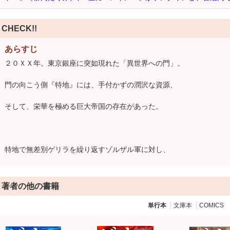
CHECK!!
あらすじ
２０ＸＸ年。東京銀座に突如現れた「異世界への門」。
門の向こう側『特地』には、手付かずの潤沢な資源、
そして、栄華を極める巨大帝国の存在があった。
特地で無差別ゲリラを繰り返すゾルザル軍に対し、
帝国正統政府との講和を締結した日本政府は、
著者の他の書籍
これを契機に自衛隊を総動員して殲滅作戦に乗り出す。
単行本
文庫本
COMICS