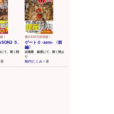
突破！
累計630万部突破！
SON2 ５.
ゲート０ -zero- 〈前
編〉
海にて、斯く戦
自衛隊 銀座にて、斯く戦え
り
著
柳内たくみ
/
著