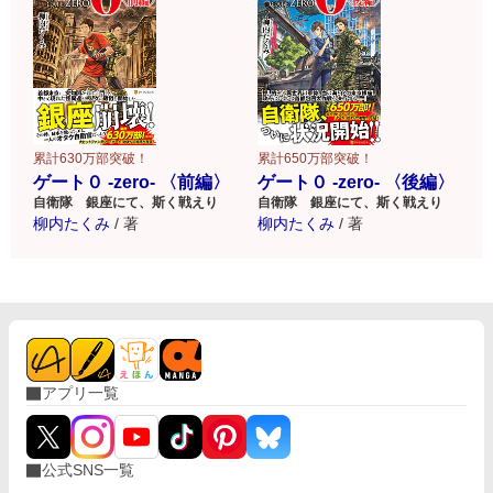
累計630万部突破！
累計650万部突破！
ゲート０ -zero- 〈前編〉
ゲート０ -zero- 〈後編〉
自衛隊 銀座にて、斯く戦えり
自衛隊 銀座にて、斯く戦えり
柳内たくみ
/
著
柳内たくみ
/
著
アプリ一覧
公式SNS一覧