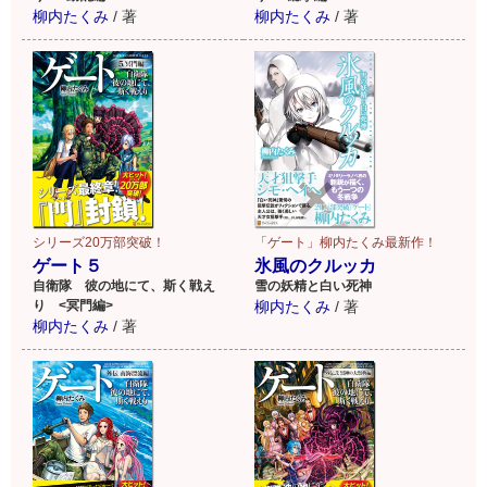
柳内たくみ
/
著
柳内たくみ
/
著
「ゲート」柳内たくみ最新作！
シリーズ20万部突破！
氷風のクルッカ
ゲート５
雪の妖精と白い死神
自衛隊 彼の地にて、斯く戦え
柳内たくみ
/
著
り <冥門編>
柳内たくみ
/
著