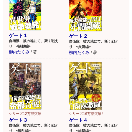
原作公式サイトはこちら！
作中で活躍する多彩なキャラクター！
イラストは黒獅子氏が担
当！
ゲート１
ゲート２
自衛隊 彼の地にて、斯く戦え
自衛隊 彼の地にて、斯く戦え
り <接触編>
り <炎龍編>
柳内たくみ
/
著
柳内たくみ
/
著
シリーズ12万部突破！
シリーズ16万部突破!!
ゲート３
ゲート４
自衛隊 彼の地にて、斯く戦え
自衛隊 彼の地にて、斯く戦え
り <動乱編>
り <総撃編>