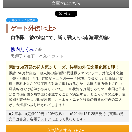
文庫本はこちら
アルファライト文庫
ゲート外伝1<上>
自衛隊 彼の地にて、斯く戦えり<南海漂流編>
柳内たくみ
/
著
黒獅子
/
装丁・本文イラスト
累計150万部の超人気シリーズ、待望の外伝文庫化第１弾！
累計150万部突破！超人気の自衛隊×異世界ファンタジー、外伝文庫化第
一弾・前編！ 『門』封鎖から五ヶ月――『特地』で孤立した自衛隊が食
糧・燃料不足など諸問題の対応に追われるなか、帝国の国力低下に伴い、
辺境各地では紛争が頻発していた。この状況を打開するため、帝国と日本
は合同使節団を紛争国に派遣することを決定する。ところがその道中、使
節団を乗せた大型船が座礁し、皇太女ピニャと護衛の自衛官伊丹の二人
が、大海原へ放り出されてしまう！
■文庫本
■定価660円（10%税込）
■2014年12月28日発行（実際の発
売日は書店、各電子ストアによって異なります）
立ち読みする（PDF）