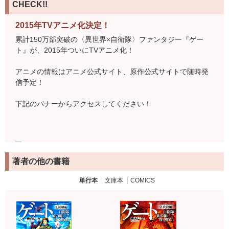
CHECK!!
2015年TVアニメ化決定！
累計150万部突破の〈異世界×自衛隊〉ファンタジー『ゲー
ト』が、2015年ついにTVアニメ化！
アニメの情報はアニメ公式サイト、原作公式サイトで随時発
信予定！
下記のバナーからアクセスしてください！
著者の他の書籍
TVアニメ『GATE 自衛隊 彼の地にて、斯く戦えり』公式サイ
トはこちら！
単行本
文庫本
COMICS