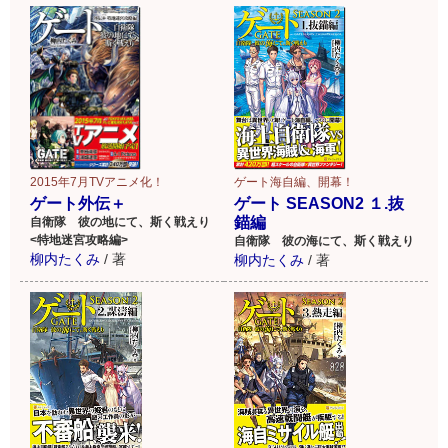
2015年7月TVアニメ化！
ゲート海自編、開幕！
ゲート外伝＋
ゲート SEASON2 １.抜
錨編
自衛隊 彼の地にて、斯く戦えり
<特地迷宮攻略編>
自衛隊 彼の海にて、斯く戦えり
柳内たくみ
/
著
柳内たくみ
/
著