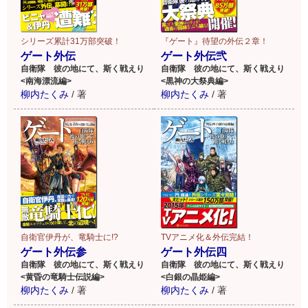
シリーズ累計31万部突破！
『ゲート』待望の外伝２章！
ゲート外伝
ゲート外伝弐
自衛隊 彼の地にて、斯く戦えり
自衛隊 彼の地にて、斯く戦えり
<南海漂流編>
<黒神の大祭典編>
柳内たくみ
/
著
柳内たくみ
/
著
自衛官伊丹が、竜騎士に!?
TVアニメ化＆外伝完結！
ゲート外伝参
ゲート外伝四
自衛隊 彼の地にて、斯く戦えり
自衛隊 彼の地にて、斯く戦えり
<黄昏の竜騎士伝説編>
<白銀の晶姫編>
柳内たくみ
/
著
柳内たくみ
/
著