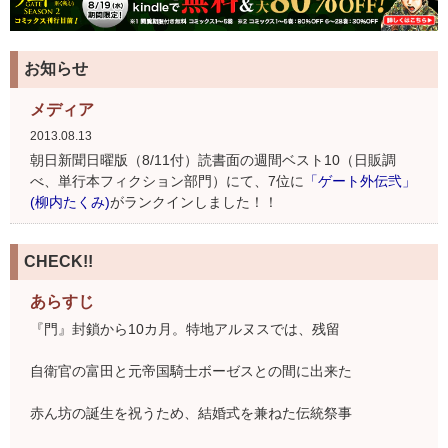
お知らせ
メディア
2013.08.13
朝日新聞日曜版（8/11付）読書面の週間ベスト10（日販調
べ、単行本フィクション部門）にて、7位に
「ゲート外伝弐」
(柳内たくみ)
がランクインしました！！
CHECK!!
あらすじ
『門』封鎖から10カ月。特地アルヌスでは、残留
自衛官の富田と元帝国騎士ボーゼスとの間に出来た
赤ん坊の誕生を祝うため、結婚式を兼ねた伝統祭事