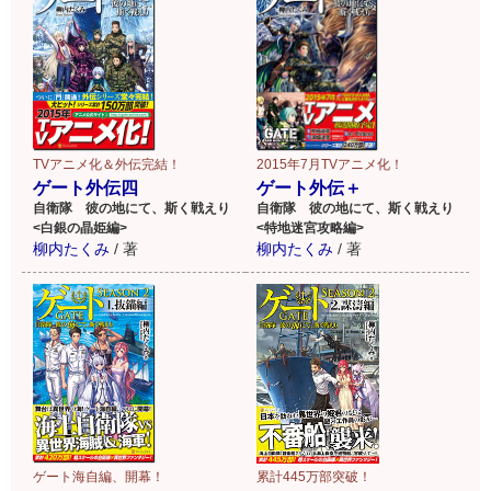
TVアニメ化＆外伝完結！
2015年7月TVアニメ化！
ゲート外伝四
ゲート外伝＋
自衛隊 彼の地にて、斯く戦えり
自衛隊 彼の地にて、斯く戦えり
<白銀の晶姫編>
<特地迷宮攻略編>
柳内たくみ
/
著
柳内たくみ
/
著
ゲート海自編、開幕！
累計445万部突破！