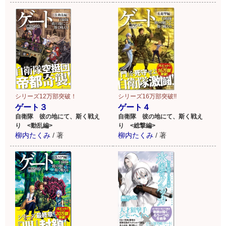
なんだかんだと伊丹達も巻き込まれ、大賑わいを見せる
アルヌス大祭典が、たちまち熾烈な戦場と化す!
超スケールの異世界エンタメファンタジー！
シリーズ12万部突破！
シリーズ16万部突破!!
ゲート３
ゲート４
黒ゴス亜神大暴れの外伝第弐章、ついに開幕！
自衛隊 彼の地にて、斯く戦え
自衛隊 彼の地にて、斯く戦え
り <動乱編>
り <総撃編>
柳内たくみ
/
著
柳内たくみ
/
著
主な登場人物！ロゥリィの過去が明らかに！