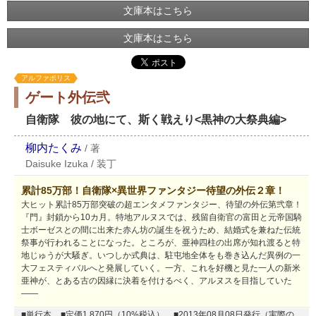
文庫本はこちら
文庫本はこちら
アルファポリス
ゲート外伝弐
自衛隊 彼の地にて、斯く戦えり<黒神の大祭典編>
柳内たくみ
/
著
Daisuke Izuka
/
装丁
累計85万部！自衛隊×異世界ファンタジー待望の外伝２章！
大ヒット累計85万部突破の超エンタメファンタジー、待望の外伝第弐章！
『門』封鎖から10カ月。特地アルヌスでは、残留自衛官の富田と元帝国騎
士ボーゼスとの間に出来た赤ん坊の誕生を祝うため、結婚式を兼ねた伝統
祭事が行われることになった。ところが、亜神四柱の出席が知れ渡ると特
地じゅうが大騒ぎ。いつしか式典は、駐屯地全体をも巻き込んだ異例の一
大フェスティバルへと発展していく。一方、これを好機と見た一人の新米
亜神が、とある古の因縁に決着を付けるべく、アルヌスを目指していた
――
■単行本
■定価1,870円（10%税込）
■2013年08月08日発行（実際の