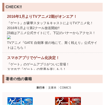
CHECK!!
2016年1月よりTVアニメ2期がオンエア！
『ゲート』が豪華スタッフ＆キャストによりTVアニメ化！
2016年1月より第2クール放送開始!!
詳細はアニメ公式サイトにて。下記のバナーからアクセス！
TVアニメ『GATE 自衛隊 彼の地にて、斯く戦えり』公式サイ
トはこちら！
スマホアプリでゲーム化決定！
『ゲート』のゲームアプリがついに登場！
スマホで『ゲート』の世界を楽しもう！
公式サイトにて事前登録受付中。下記のバナーからアクセ
著者の他の書籍
ス！
単行本
文庫本
COMICS
スマホアプリ『GATE ブレイブ スクランブル』公式サイトは
こちら！
作中で活躍する多彩なキャラクター！