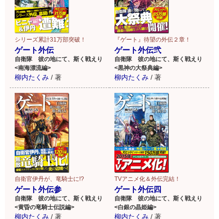
シリーズ累計31万部突破！
『ゲート』待望の外伝２章！
ゲート外伝
ゲート外伝弐
自衛隊 彼の地にて、斯く戦えり
自衛隊 彼の地にて、斯く戦えり
<南海漂流編>
<黒神の大祭典編>
柳内たくみ
/
著
柳内たくみ
/
著
自衛官伊丹が、竜騎士に!?
TVアニメ化＆外伝完結！
ゲート外伝参
ゲート外伝四
自衛隊 彼の地にて、斯く戦えり
自衛隊 彼の地にて、斯く戦えり
<黄昏の竜騎士伝説編>
<白銀の晶姫編>
柳内たくみ
/
著
柳内たくみ
/
著