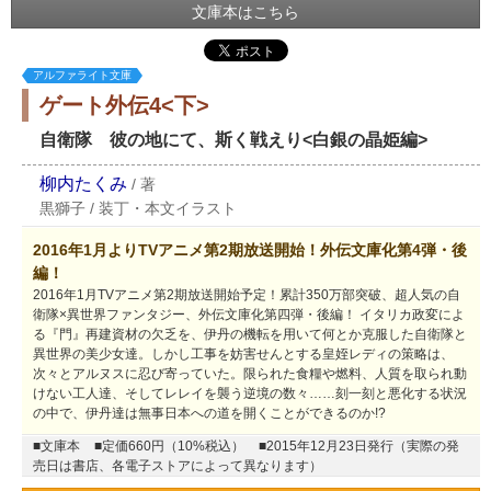
文庫本はこちら
アルファライト文庫
ゲート外伝4<下>
自衛隊 彼の地にて、斯く戦えり<白銀の晶姫編>
柳内たくみ
/
著
黒獅子
/
装丁・本文イラスト
2016年1月よりTVアニメ第2期放送開始！外伝文庫化第4弾・後
編！
2016年1月TVアニメ第2期放送開始予定！累計350万部突破、超人気の自
衛隊×異世界ファンタジー、外伝文庫化第四弾・後編！ イタリカ政変によ
る『門』再建資材の欠乏を、伊丹の機転を用いて何とか克服した自衛隊と
異世界の美少女達。しかし工事を妨害せんとする皇姪レディの策略は、
次々とアルヌスに忍び寄っていた。限られた食糧や燃料、人質を取られ動
けない工人達、そしてレレイを襲う逆境の数々……刻一刻と悪化する状況
の中で、伊丹達は無事日本への道を開くことができるのか!?
■文庫本
■定価660円（10%税込）
■2015年12月23日発行（実際の発
売日は書店、各電子ストアによって異なります）