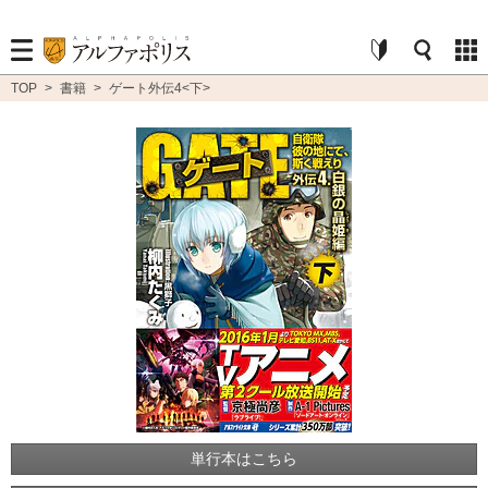
TOP
>
書籍
>
ゲート外伝4<下>
単行本はこちら