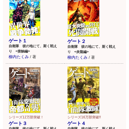
イラストは黒獅子氏が担
当！
ゲート１
ゲート２
自衛隊 彼の地にて、斯く戦え
自衛隊 彼の地にて、斯く戦え
り <接触編>
り <炎龍編>
柳内たくみ
/
著
柳内たくみ
/
著
シリーズ12万部突破！
シリーズ16万部突破!!
ゲート３
ゲート４
自衛隊 彼の地にて、斯く戦え
自衛隊 彼の地にて、斯く戦え