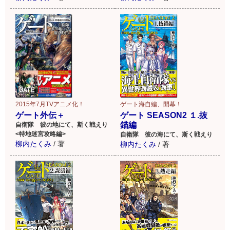
2015年7月TVアニメ化！
ゲート海自編、開幕！
ゲート外伝＋
ゲート SEASON2 １.抜
錨編
自衛隊 彼の地にて、斯く戦えり
<特地迷宮攻略編>
自衛隊 彼の海にて、斯く戦えり
柳内たくみ
/
著
柳内たくみ
/
著