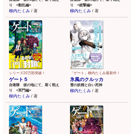
り <動乱編>
り <総撃編>
柳内たくみ
/
著
柳内たくみ
/
著
「ゲート」柳内たくみ最新作！
シリーズ20万部突破！
氷風のクルッカ
ゲート５
雪の妖精と白い死神
自衛隊 彼の地にて、斯く戦え
柳内たくみ
/
著
り <冥門編>
柳内たくみ
/
著