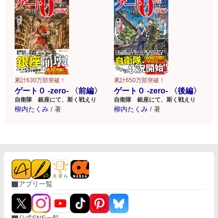
累計630万部突破！
累計650万部突破！
ゲート０ -zero- 〈前編〉
ゲート０ -zero- 〈後編〉
自衛隊 銀座にて、斯く戦えり
自衛隊 銀座にて、斯く戦えり
柳内たくみ
/
著
柳内たくみ
/
著
アプリ一覧