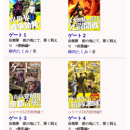
宛先：〒150-0013 東京都渋谷区恵比寿4-6-1恵比寿MFビル
7F （株）アルファポリス編集部「ゲート100万部記念キャン
ペーン」係
ゲート１
ゲート２
自衛隊 彼の地にて、斯く戦え
自衛隊 彼の地にて、斯く戦え
応募締切：2014年2月末日
り <接触編>
り <炎龍編>
柳内たくみ
/
著
柳内たくみ
/
著
詳しくは書籍のオビをご覧ください。皆様のご応募、お待ち
しております。
カラーイラスト多数掲載！
イラストは黒獅子氏が担
当！
シリーズ12万部突破！
シリーズ16万部突破!!
ゲート３
ゲート４
自衛隊 彼の地にて、斯く戦え
自衛隊 彼の地にて、斯く戦え
り <動乱編>
り <総撃編>