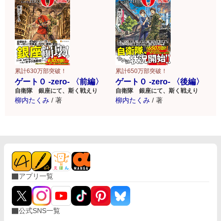
累計630万部突破！
累計650万部突破！
ゲート０ -zero- 〈前編〉
ゲート０ -zero- 〈後編〉
自衛隊 銀座にて、斯く戦えり
自衛隊 銀座にて、斯く戦えり
柳内たくみ
/
著
柳内たくみ
/
著
アプリ一覧
公式SNS一覧