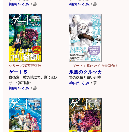
柳内たくみ
/
著
柳内たくみ
/
著
「ゲート」柳内たくみ最新作！
シリーズ20万部突破！
氷風のクルッカ
ゲート５
雪の妖精と白い死神
自衛隊 彼の地にて、斯く戦え
柳内たくみ
/
著
り <冥門編>
柳内たくみ
/
著