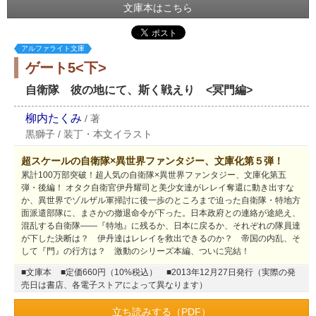
文庫本はこちら
アルファライト文庫
ゲート5<下>
自衛隊 彼の地にて、斯く戦えり <冥門編>
柳内たくみ
/
著
黒獅子
/
装丁・本文イラスト
超スケールの自衛隊×異世界ファンタジー、文庫化第５弾！
累計100万部突破！超人気の自衛隊×異世界ファンタジー、文庫化第五
弾・後編！ オタク自衛官伊丹耀司と美少女達がレレイ奪還に動き出すな
か、異世界でゾルザル軍掃討に後一歩のところまで迫った自衛隊・特地方
面派遣部隊に、まさかの撤退命令が下った。日本政府との連絡が途絶え、
混乱する自衛隊――『特地』に残るか、日本に戻るか、それぞれの隊員達
が下した決断は？ 伊丹達はレレイを救出できるのか？ 帝国の内乱、そ
して『門』の行方は？ 激動のシリーズ本編、ついに完結！
■文庫本
■定価660円（10%税込）
■2013年12月27日発行（実際の発
売日は書店、各電子ストアによって異なります）
立ち読みする（PDF）