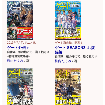
2015年7月TVアニメ化！
ゲート海自編、開幕！
ゲート外伝＋
ゲート SEASON2 １.抜
錨編
自衛隊 彼の地にて、斯く戦えり
<特地迷宮攻略編>
自衛隊 彼の海にて、斯く戦えり
柳内たくみ
/
著
柳内たくみ
/
著