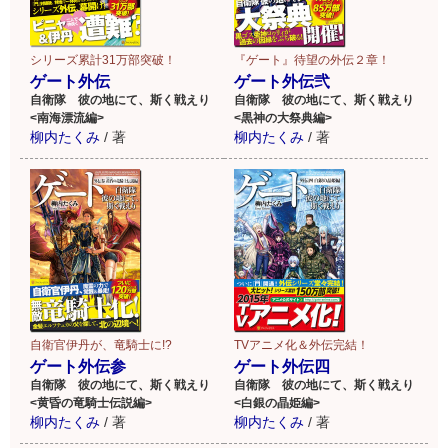
シリーズ累計31万部突破！
『ゲート』待望の外伝２章！
ゲート外伝
ゲート外伝弐
自衛隊 彼の地にて、斯く戦えり
自衛隊 彼の地にて、斯く戦えり
<南海漂流編>
<黒神の大祭典編>
柳内たくみ
/
著
柳内たくみ
/
著
自衛官伊丹が、竜騎士に!?
TVアニメ化＆外伝完結！
ゲート外伝参
ゲート外伝四
自衛隊 彼の地にて、斯く戦えり
自衛隊 彼の地にて、斯く戦えり
<黄昏の竜騎士伝説編>
<白銀の晶姫編>
柳内たくみ
/
著
柳内たくみ
/
著