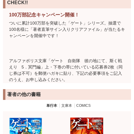
CHECK!!
100万部記念キャンペーン開催！
ついに累計100万部を突破した「ゲート」シリーズ。抽選で
100名様に「著者直筆サイン入りクリアファイル」が当たるキ
ャンペーンを開催中です！
アルファポリス文庫「ゲート 自衛隊 彼の地にて、斯く戦
えり 5．冥門編」上・下巻の帯に付いている応募券2枚（同
じ券は不可）を郵便ハガキに貼り、下記の必要事項をご記入
のうえ、お申し込みください。
著者の他の書籍
必要事項：①郵便番号 ②住所 ③氏名 ④年齢 ⑤電話番号 ⑥ご
単行本
文庫本
COMICS
意見・ご感想