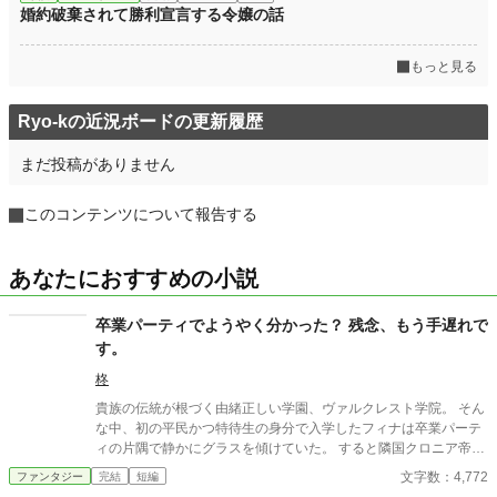
婚約破棄されて勝利宣言する令嬢の話
もっと見る
Ryo-kの近況ボードの更新履歴
まだ投稿がありません
このコンテンツについて報告する
あなたにおすすめの小説
卒業パーティでようやく分かった？ 残念、もう手遅れで
す。
柊
貴族の伝統が根づく由緒正しい学園、ヴァルクレスト学院。 そん
な中、初の平民かつ特待生の身分で入学したフィナは卒業パーテ
ィの片隅で静かにグラスを傾けていた。 すると隣国クロニア帝国
の王太子ノアディス・アウレストが会場へとやってきて……。
文字数：4,772
ファンタジー
完結
短編