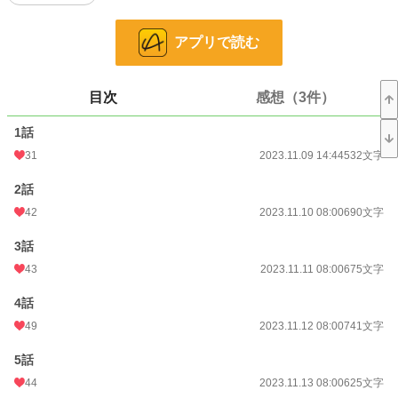
小説
17,970 位 / 228,845 件
アプリで読む
ファンタジー
3,016 位 / 53,335 件
お気に入り
194
目次
感想（3件）
24h.ポイント
42 pt
1話
31
2023.11.09 14:44
532文字
文字数
19,024
2話
更新日時
2023.11.27 08:00
42
2023.11.10 08:00
690文字
初回公開日時
2023.11.09 14:44
3話
初回完結日時
2023.11.26 11:18
43
2023.11.11 08:00
675文字
週間ポイント
140 pt (29,604 位)
4話
月間ポイント
609 pt (31,536 位)
49
2023.11.12 08:00
741文字
年間ポイント
7,108 pt (38,256 位)
5話
累計ポイント
88,084 pt (32,671 位)
44
2023.11.13 08:00
625文字