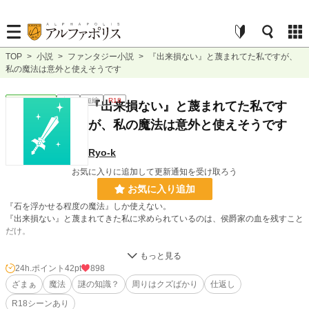
TOP
>
小説
>
ファンタジー小説
>
『出来損ない』と蔑まれてた私ですが、
私の魔法は意外と使えそうです
ファンタジー
完結
短編
R18
『出来損ない』と蔑まれてた私です
が、私の魔法は意外と使えそうです
Ryo-k
お気に入りに追加して更新通知を受け取ろう
お気に入り追加
『石を浮かせる程度の魔法』しか使えない。
『出来損ない』と蔑まれてきた私に求められているのは、侯爵家の血を残すこと
だけ。
そんな私は夢を見た。
夢の内容は何も覚えてなかったけど、その日からの私の考えに変化が……
24h.ポイント
42pt
898
ざまぁ
魔法
謎の知識？
周りはクズばかり
仕返し
R18シーンあり
この魔法……もっと出来ることがあるんじゃないかしら？