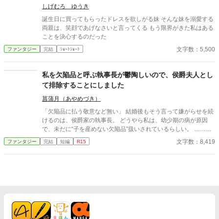
りをつける。
だその意味も知らないまま、聖女として迎えられることになる。
しげむろ ゆうき
これは、誰にも選ばれなかった少女が、神に選ばれるまでの物
誕生日に買ってもらったドレスを欲しがる妹 そんな妹を溺愛する
語。
両親は、笑顔であげなさいと言ってくる もう限界がきた私はある
ことを決心するのだった
文字数：5,500
ファンタジー
完結
ｼｮｰﾄｼｮｰﾄ
私を欠陥品と呼ぶ執事長が鬱陶しいので、侯爵夫人とし
て排除することにしました
菖蒲月（あやめづき）
「欠陥品に払う敬意など無い」 結婚後もそう言って嫌がらせを続
けるのは、侯爵家の執事長。 どうやら私は、幼少期の病が原因
で、未だに“子を産めない欠陥品”扱いされているらしい。 ……で
も。 正式に侯爵夫人となった今、その態度は見過ごせませんわ
文字数：8,419
ファンタジー
完結
短編
R15
ね。 証拠も揃ったことですし、そろそろ排除を始めましょうか。
静かに怒る有能侯爵夫人による、理性的ざまぁ短編。 ＿＿＿＿＿
＿＿＿＿＿＿＿＿＿＿＿＿＿＿＿＿＿＿＿＿＿＿＿＿＿＿＿ こち
らの作品は「小説家になろう」にも投稿しています。