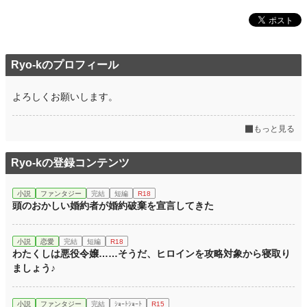
Ryo-kのプロフィール
よろしくお願いします。
もっと見る
Ryo-kの登録コンテンツ
小説
ファンタジー
完結
短編
R18
頭のおかしい婚約者が婚約破棄を宣言してきた
小説
恋愛
完結
短編
R18
わたくしは悪役令嬢……そうだ、ヒロインを攻略対象から寝取り
ましょう♪
小説
ファンタジー
完結
ｼｮｰﾄｼｮｰﾄ
R15