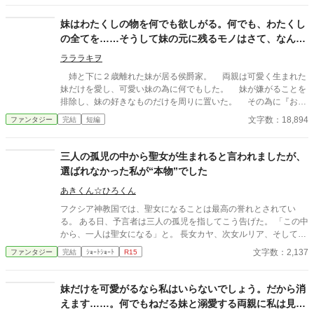
妹はわたくしの物を何でも欲しがる。何でも、わたくし
の全てを……そうして妹の元に残るモノはさて、なんで
しょう？
ラララキヲ
姉と下に２歳離れた妹が居る侯爵家。 両親は可愛く生まれた
妹だけを愛し、可愛い妹の為に何でもした。 妹が嫌がることを
排除し、妹の好きなものだけを周りに置いた。 その為に『お城
のような別邸』を作り、妹はその中でお姫様となった。 姉はそ
文字数：18,894
ファンタジー
完結
短編
のお城には入れない。 本邸で使用人たちに育てられた姉は『次
期侯爵家当主』として恥ずかしくないように育った。 しかしそ
れをお城の窓から妹は見ていて不満を抱く。 妹は騒いだ。 「お
三人の孤児の中から聖女が生まれると言われましたが、
姉さまズルい！！」 そう言って姉の着ていたドレスや宝石を奪
選ばれなかった私が“本物”でした
う。 しかし………… 末娘のお願いがこのままでは叶えられな
いと気付いた母親はやっと重い腰を上げた。愛する末娘の為に母
あきくん☆ひろくん
親は無い頭を振り絞って素晴らしい方法を見つけた。 それは
フクシア神教国では、聖女になることは最高の誉れとされてい
『悪魔召喚』 悪魔に願い、 妹は『姉の全てを手に入れる』
る。 ある日、予言者は三人の孤児を指してこう告げた。 「この中
……── ※作中は［姉視点］です。 ※一話が短くブツブツ進みま
から、一人は聖女になる」と。 長女カヤ、次女ルリア、そして三
す ◇ふんわり世界観。ゆるふわ設定。 ◇ご都合展開。矛盾もある
女ケイト。 社交的で人望のある姉たちは「聖女候補」として周囲
文字数：2,137
ファンタジー
完結
ｼｮｰﾄｼｮｰﾄ
R15
かも。 ◇なろうにも上げました。
に期待され、取り巻きに囲まれていた。 一方でケイトは、静かで
目立たず、「何にもなれない」と言われる存在。 ――だが。 王族
が倒れ、教会の治癒でも救えない絶望の中。 誰にも期待されてい
妹だけを可愛がるなら私はいらないでしょう。だから消
なかった少女が、ただ「助かってほしい」と願った瞬間――奇跡
えます……。何でもねだる妹と溺愛する両親に私は見切
は起きた。 その日、教会は“本物”を見つける。 そして少女は、ま