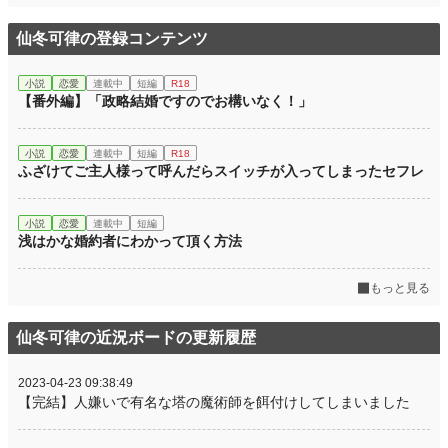
仙冬可律の登録コンテンツ
小説
恋愛
連載中
短編
R18
【番外編】「政略結婚ですのでお構いなく！」
小説
恋愛
連載中
短編
R18
ふざけてご主人様って呼んだらスイッチが入ってしまったセフレ
小説
恋愛
連載中
短編
浅はかな婚約者にわかって頂く方法
もっと見る
仙冬可律の近況ボードの更新履歴
2023-04-23 09:38:49
【完結】人嫌いで有名な塔の魔術師を餌付けしてしまいました