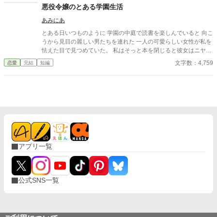
者・セドリック王子が、なぜか彼女に献身的な優しさを見せ、
悪役令嬢のとある学園生活
「今度こそ、私が君を守る」と誓うのだ。 運命に抗う気力さえ
あみにあ
失った令嬢が、思いがけない波乱に巻き込まれていく。全てを諦
めたはずの人生で、彼女を待ち受ける未来とは──
とある日いつものように 学園の中庭で読書を楽しんでいると 向こ
うから見目の麗しい男たちを連れた 一人の可愛らしい女性が私を
怯えた目で見つめていた。 私はそっと本を閉じると彼女はニヤリ
と笑みを浮かべると私の方へ近づいてくる……。 ヤンデレ王子×
文字数：4,759
恋愛
完結
短編
溺愛にホラーを混ぜてみました。 短編ですので気軽に読んでみて
ください。
アプリ一覧
公式SNS一覧