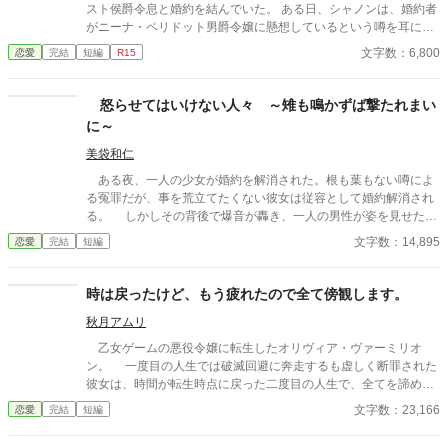
式な協力者となる。 しかし、そんな彼女を待っていたのは「辺
スト侯爵令息と婚約を結んでいた。 ある日、シャノンは、婚約者
境伯と不貞を働いている」という、さらに悪質な濡れ衣だった―
がニーナ・ペリドット男爵令嬢に懸想しているという噂を耳にす
―
る。 シャノンは断罪を回避するため、リュカとの婚約を円満に解
文字数：6,800
恋愛
完結
短編
R15
消しようとするが――。 ※ エブリスタに習作として掲載したもの
を改稿した作品です。 ※ 小説家になろうにも掲載しています。
怒らせてはいけない人々 ～雉も鳴かずば撃たれまい
に～
美袋和仁
ある夜、一人の少女が婚約を解消された。根も葉もない噂によ
る冤罪だが、事を荒立てたくない彼女は従容として婚約解消され
る。 しかしその背後で爆音が轟き、一人の男性が姿を見せた。
彼は少女の父親。 怒らせてはならない人々に繋がる少女の婚約
文字数：14,895
恋愛
完結
短編
解消が、思わぬ展開を導きだす。 なんとなくの一気書き。御笑
覧下さると幸いです。
時は戻ったけど、もう疲れたので全て傍観します。
秋月アムリ
乙女ゲームの悪役令嬢に転生したオリヴィア・ヴァーミリオ
ン。 一度目の人生では破滅回避に奔走するも虚しく断罪された
彼女は、時間が転生時点に戻った二度目の人生で、全てを諦めて
いた。 もう疲れた。どうせ無駄なら、せめて断罪の日まで穏や
文字数：23,166
恋愛
完結
短編
かに眠って過ごしたい──そう願い、積極的に引きこもり傍観を決
め込むオリヴィア。 だが、一周目では冷淡だったはずの婚約