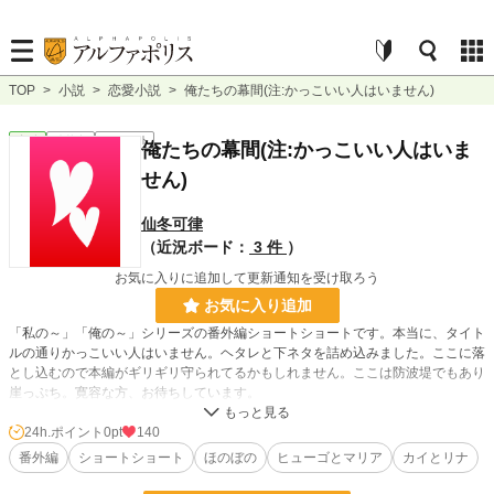
TOP
>
小説
>
恋愛小説
>
俺たちの幕間(注:かっこいい人はいません)
恋愛
連載中
ｼｮｰﾄｼｮｰﾄ
俺たちの幕間(注:かっこいい人はいま
せん)
仙冬可律
（近況ボード：
3 件
）
お気に入りに追加して更新通知を受け取ろう
お気に入り追加
「私の～」「俺の～」シリーズの番外編ショートショートです。本当に、タイト
ルの通りかっこいい人はいません。ヘタレと下ネタを詰め込みました。ここに落
とし込むので本編がギリギリ守られてるかもしれません。ここは防波堤でもあり
崖っぷち。寛容な方、お待ちしています。
24h.ポイント
0pt
140
「私のいとしい騎士さま」
番外編
ショートショート
ほのぼの
ヒューゴとマリア
カイとリナ
「俺のゆるせないお嬢様」
「私の可愛い騎士さま」