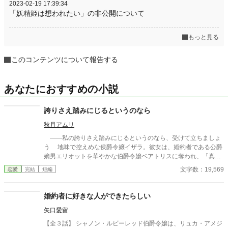
2023-02-19 17:39:34
「妖精姫は想われたい」の非公開について
もっと見る
このコンテンツについて報告する
あなたにおすすめの小説
誇りさえ踏みにじるというのなら
秋月アムリ
――私の誇りさえ踏みにじるというのなら、受けて立ちましょ
う 地味で控えめな侯爵令嬢イザラ。彼女は、婚約者である公爵
嫡男エリオットを華やかな伯爵令嬢ベアトリスに奪われ、「真実
の愛」を見つけたという身勝手な理由で一方的に婚約破棄を突き
文字数：19,569
恋愛
完結
短編
つけられる。 ベアトリスからは地味で退屈な女と公然と蔑ま
れ、尊厳を踏みにじられたイザラ。 だが、彼女は涙を見せず、
侯爵家の誇りを守るため不当な破棄を断固として拒否。たった一
婚約者に好きな人ができたらしい
人で反撃の証拠集めを開始する。 彼女が助力を求めたのは、社
矢口愛留
交界から距離を置き、冷徹と噂される辺境伯アレクシス。彼は、
イザラの持つ鋼のような意志と冷静な知性を見抜き、彼女の非公
【全３話】 シャノン・ルビーレッド伯爵令嬢は、リュカ・アメジ