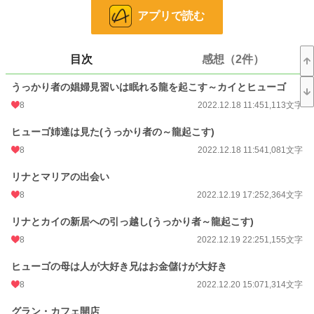
「俺のかっこいい彼女」
アプリで読む
(ヒューゴとマリア)
目次
感想（2件）
「うっかり者の娼婦見習いは眠れる龍を起こす」
(カイとリナ)
うっかり者の娼婦見習いは眠れる龍を起こす～カイとヒューゴ
「素材が大事なんですよ～錬金術師は夜を渡り歩く」
8
2022.12.18 11:45
1,113文字
(リュートとメイ)
ヒューゴ姉達は見た(うっかり者の～龍起こす)
話の流れやキャラクターを壊しそうなので、一旦ここに置いてます。どの話の場
面なのか説明を入れてます。
8
2022.12.18 11:54
1,081文字
【※注意※】下ネタあります。
リナとマリアの出会い
小説
228,585 位 / 228,585 件
8
2022.12.19 17:25
2,364文字
恋愛
66,315 位 / 66,315 件
リナとカイの新居への引っ越し(うっかり者～龍起こす)
8
2022.12.19 22:25
1,155文字
お気に入り
48
ヒューゴの母は人が大好き兄はお金儲けが大好き
24h.ポイント
0 pt
8
2022.12.20 15:07
1,314文字
文字数
23,614
グラン・カフェ開店