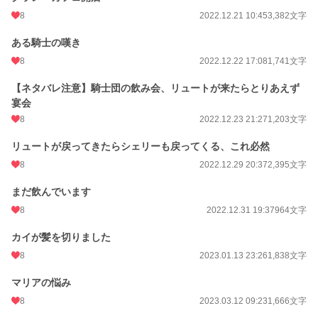
更新日時
2025.01.02 22:24
8
2022.12.21 10:45
3,382文字
初回公開日時
2022.12.18 11:45
ある騎士の嘆き
週間ポイント
7 pt (78,785 位)
8
2022.12.22 17:08
1,741文字
月間ポイント
91 pt (67,482 位)
【ネタバレ注意】騎士団の飲み会、リュートが来たらとりあえず
年間ポイント
960 pt (85,560 位)
宴会
8
2022.12.23 21:27
1,203文字
累計ポイント
18,176 pt (74,273 位)
リュートが戻ってきたらシェリーも戻ってくる、これ必然
8
2022.12.29 20:37
2,395文字
まだ飲んでいます
8
2022.12.31 19:37
964文字
カイが髪を切りました
8
2023.01.13 23:26
1,838文字
マリアの悩み
8
2023.03.12 09:23
1,666文字