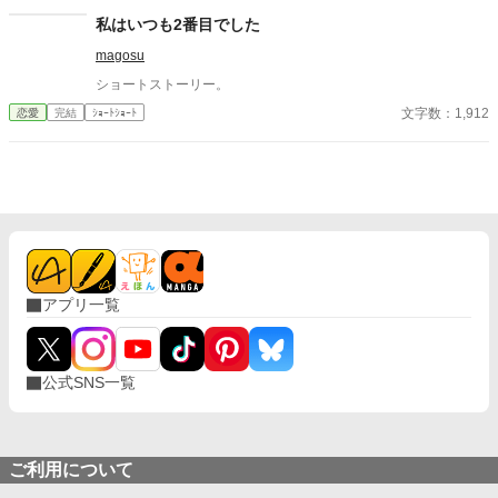
止めていた。 昼はいつも通り、義父と嫁として食卓を囲む。けれ
私はいつも2番目でした
ど夜になると、喪失の闇と孤独が、二人の境界を静かに溶かして
magosu
いく。 ある夜を境に、彼女は“何事もない”顔で日々を回し始め、
老人だけが遺影を直視できなくなる。 救いのような笑顔と、罪の
ショートストーリー。
ような温もり。 二人はやがて、外の世界から少しずつ音を失い、
文字数：1,912
恋愛
完結
ｼｮｰﾄｼｮｰﾄ
互いだけを必要とする狭い家の中へ沈んでいく――。
アプリ一覧
公式SNS一覧
ご利用について