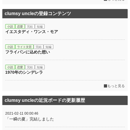
clumsy uncleの登録コンテンツ
小説
恋愛
完結
短編
イエスタディ・ワンス・モア
小説
ライト文芸
完結
短編
フライパンに込めた想い
小説
恋愛
完結
短編
1970年のシンデレラ
もっと見る
clumsy uncleの近況ボードの更新履歴
2021-02-11 00:00:46
「一瞬の夏」完結しました