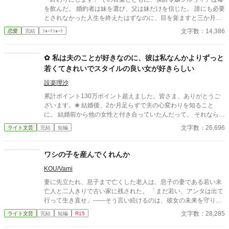
を飲んだ。 婚約者は妹を選び、父は妹だけを信じた。 誰にも必要
とされなかった人生を終えたはずなのに、目を覚ますと三か月前
へと時間は巻き戻っていた。 もう、誰かに愛されるためだけに生
文字数：14,386
恋愛
完結
ｼｮｰﾄｼｮｰﾄ
きるのはやめよう。 そう決めた彼女は、静かに運命を書き換えて
いく。 これは、一度死んだ少女が、自分自身の人生を取り戻すた
めの物語。
✿ 私は夫のことが好きなのに、彼は私なんかよりずっと
若くてきれいでスタイルの良い女が好きらしい
設楽理沙
累計ポイント130万ポイント超えました。皆さま、ありがとうご
ざいます。❀ 結婚後、2か月足らずで夫の心変わりを知ること
に。 結婚前から他の女性と付き合っていたんだって。 それならそ
うと、ちゃんと話してくれていれば、結婚なんて しなかった。 呆
文字数：26,696
ライト文芸
完結
短編
れた私はすぐに家を出て自立の道を探すことにした。 それなの
に、私と別れたくないなんて信じられない 世迷言を言ってくる
夫。 だめだめ、信用できないからね～。 さようなら。 ＊＊＊＊
ワシの子を産んでくれんか
＊＊*.✿..✿.*＊＊＊＊＊＊ ◇｜日比野滉星《ひびのこうせい》32
KOU/Vami
才 会社員 ◇ 日比野ひまり 32才 ◇ 石田唯 29才
滉星の同僚 ◇新堂冬也 25才 ひまり
妻に先立たれ、息子まで亡くした老人は、息子の妻である若い未
の転職先の先輩(鉄道会社) 2025.4.11 完結 25649字
亡人と二人きりで古い家に残された。 「まだ若い、アンタは出て
行って生き直せ」――そう言い続けるのは、彼女の未来を守りた
い善意であり、同時に、自分の寂しさが露見するのを恐れる防波
文字数：28,285
ライト文芸
完結
短編
R15
堤でもあった。 しかし彼女は去らない。義父を一人にできないと
いう情と、家に残る最後の温もりを手放せない心が、彼女の足を