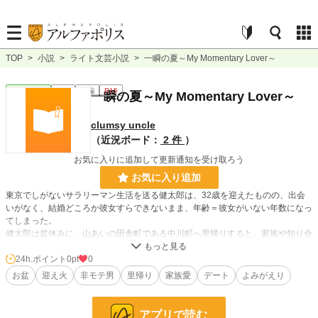
TOP
>
小説
>
ライト文芸小説
>
一瞬の夏～My Momentary Lover～
ライト文芸
完結
長編
R15
一瞬の夏～My Momentary Lover～
clumsy uncle
（近況ボード：
2 件
）
お気に入りに追加して更新通知を受け取ろう
お気に入り追加
東京でしがないサラリーマン生活を送る健太郎は、32歳を迎えたものの、出会
いがなく、結婚どころか彼女すらできないまま、年齢＝彼女がいない年数になっ
てしまった。
健太郎は盆休みに、山あいの田舎町である中川町へ里帰りすると、家族や知り合
いから縁談が持ち掛けられるが、なかなか気が進まない。
盆入りの日、あちこちの家で迎え火が焚かれる中、町に1軒しかないコンビニへ
24h.ポイント
0pt
0
買い物に出かけた健太郎は、謎の少女・奈緒と出会った。二人は次第に惹かれあ
お盆
迎え火
非モテ男
里帰り
家族愛
デート
よみがえり
い、ついに健太郎にとって念願の、生まれて初めての「彼女」が出来た。しかし
奈緒は健太郎に、自分はお盆の間しかこの世に居ることができない、と告げた。
アプリで読む