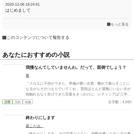
2020-12-06 18:24:41
はじめまして
もっと見る
このコンテンツについて報告する
あなたにおすすめの小説
我慢なんてしていませんわ。だって、面倒でしょう？
翠
「クロエに子供ができた。準備が整い次第、離れで暮らすことに
なるからそのつもりでいてくれ」 普段ほとんど屋敷にいない夫が
前触れもなく告げてきた言葉をきっかけに、レティシアは“三年
間”の契約を終わらせることにした。 赤の他人を屋敷に迎えるこ
文字数：4,095
恋愛
完結
短編
とはしない。 不要なものに感情を砕く理由などない。 「だって、
面倒でしょう？」 不誠実な夫も、無意味な結婚も、 この際すべて
切り捨ててしまいましょう。
終わりにします
凪ことは。
「終わりにします」 その言葉とともに、侯爵令嬢シルヴィアは毒