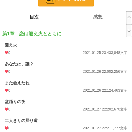
小説
228,865 位 / 228,865 件
ライト文芸
9,587 位 / 9,587 件
目次
感想
お気に入り
6
第1章 恋は迎え火とともに
24h.ポイント
0 pt
迎え火
文字数
82,202
0
2021.01.25 23:43
3,848文字
更新日時
2021.02.10 23:36
あなたは、誰？
初回公開日時
2021.01.25 23:43
0
2021.01.26 22:00
2,256文字
初回完結日時
2021.02.10 23:37
また会えたね
週間ポイント
0 pt (228,865 位)
0
2021.01.26 22:12
4,463文字
月間ポイント
0 pt (228,865 位)
盆踊りの夜
年間ポイント
112 pt (138,758 位)
0
2021.01.27 22:20
2,670文字
累計ポイント
6,833 pt (112,735 位)
二人きりの帰り道
0
2021.01.27 22:21
1,777文字