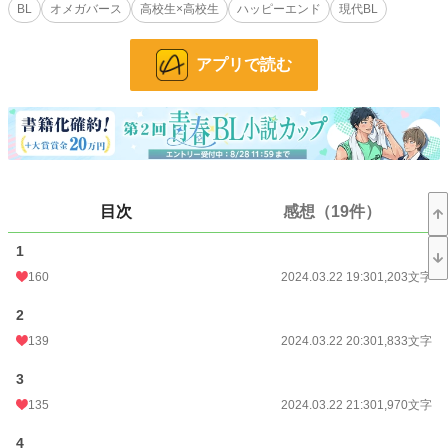
とこれからも友達として側にいられるようにと、伊央は海星と番になることを決
BL
オメガバース
高校生×高校生
ハッピーエンド
現代BL
めた。
しかし避けられていると気付いた叶翔が伊央を図書室へ呼び出した。そこで伊
央はヒートを起こしてしまい叶翔に襲われる。
アプリで読む
駆けつけた海星に助けられ、その場は収まったが、獣化した叶翔は後遺症と闘
う羽目になってしまった。
叶翔と会えない日々を過ごしているうちに、伊央に発情期が訪れる。約束通
り、海星と番になった伊央のオメガの香りは叶翔には届かなくなった……はずだ
ったのに……。
あるひ突然、叶翔が「伊央からオメガの匂いがする」を言い出して事態は急変
する。
目次
感想（19件）
⭐︎オメガバースの独自設定があります。
1
160
2024.03.22 19:30
1,203文字
小説
25,039 位 / 228,589 件
2
BL
6,331 位 / 31,385 件
139
2024.03.22 20:30
1,833文字
お気に入り
957
3
24h.ポイント
21 pt
135
2024.03.22 21:30
1,970文字
文字数
102,172
4