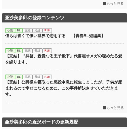
もっと見る
亜沙美多郎の登録コンテンツ
小説
BL
完結
短編
R18
僕らは青くて儚い世界で恋をする──【青春BL短編集】
小説
BL
完結
長編
R18
【完結】『拝啓、親愛なる王子殿下』代書屋オメガの秘めたる愛
を綴ります。
小説
BL
完結
長編
R18
【完結】公爵様を寝取った悪役令息に転生しましたが、子供が産
まれるので幸せになるために、この事件解決させていただきま
す。
もっと見る
亜沙美多郎の近況ボードの更新履歴