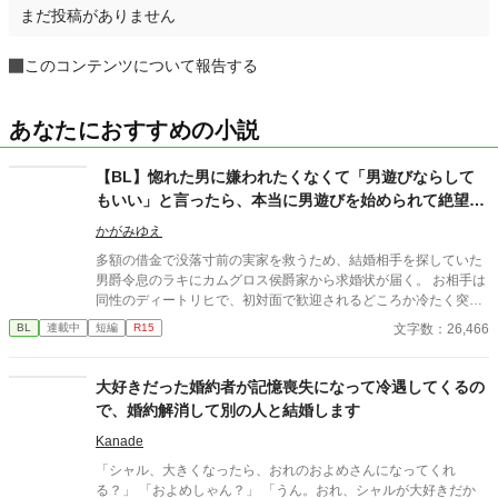
まだ投稿がありません
このコンテンツについて報告する
あなたにおすすめの小説
【BL】惚れた男に嫌われたくなくて「男遊びならして
もいい」と言ったら、本当に男遊びを始められて絶望し
ている侯爵令息の話
かがみゆえ
多額の借金で没落寸前の実家を救うため、結婚相手を探していた
男爵令息のラキにカムグロス侯爵家から求婚状が届く。 お相手は
同性のディートリヒで、初対面で歓迎されるどころか冷たく突き
放されてしまう。 『必要最低限関わるな』 『愛人を作るな』
文字数：26,466
BL
連載中
短編
R15
『男遊びならしてもいい』 ディートリヒから実家の借金を完済す
る条件を言われたラキは、学園で令息たちとの交流を満喫中。 褒
め上手なラキの周りには可愛い令息が集まり、推し活状態に。 一
大好きだった婚約者が記憶喪失になって冷遇してくるの
方、ディートリヒだけが嫉妬で胃を痛める日々。 ラキへの恋心を
で、婚約解消して別の人と結婚します
隠し続けた不器用侯爵令息に、幸せな未来は訪れるのか？ .
Kanade
「シャル、大きくなったら、おれのおよめさんになってくれ
る？」 「およめしゃん？」 「うん。おれ、シャルが大好きだか