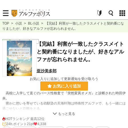
TOP
>
小説
>
BL小説
>
【完結】利害が一致したクラスメイトと契約番にな
りましたが、好きなアルファが忘れられません。
BL
完結
長編
R18
【完結】利害が一致したクラスメイト
と契約番になりましたが、好きなアル
ファが忘れられません。
亜沙美多郎
お気に入りに追加して更新通知を受け取ろう
お気に入り追加
高校に入学して直ぐのバース性検査で『突然変異オメガ』と診断された時田伊
央。
密かに想いを寄せている幼馴染の天海叶翔は特殊性アルファで、もう一緒には
過ごせないと距離をとる。
そんな折、伊央に声をかけて来たのがクラスメイトの森島海星だった。海星も
突然変異でバース性が変わったのだという。
HOTランキング 最高12位
アルファになった海星から「契約番にならないか」と話を持ちかけられ、叶翔
24h.ポイント
21pt
4,338