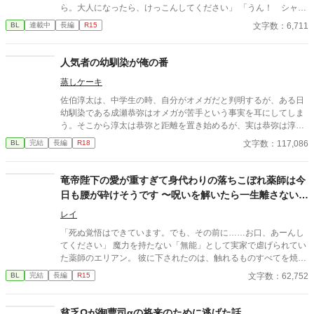
ら。大人になったら、けっこんしてください」 「うん！ シャル
もリュシーしゃま、だいしゅき！ およめしゃん、なる！」 ✩
文字数：6,711
BL
連載中
長編
R15
✩ ✩ 幼き日に交わした『約束』。その約束が果たされたの
は、シャーロットが十二歳、リュシオンが十七歳のとき。 それ
から三年。リュシオンが事故により記憶喪失になったことで、全
人気者の幼馴染が俺の番
てが狂っていく――。 ――――――――――― ✻男しかいな
蒸しケーキ
い、αとΩしかいない世界観なので、女性やβといった概念は出て
きません。 ✻独自設定の異世界オメガバースです。 ✻4話までは
佐伯淳太は、中学生の時、自分がオメガだと判明するが、ある日
毎日更新。その後は週3話の更新を目指します。執筆しながらの
幼馴染である成瀬恭弥はオメガが苦手という事実を耳にしてしま
更新、遅筆なのでゆっくりペースにはなりますが、完結は保証い
う。そこから淳太は恭弥と距離を置き始めるが、実は恭弥は淳太
たします。 ☆8/6 6時更新 HOT女性向けランキング64位！ ありが
のことがずっと好きで、、、 ※「二人で過ごす発情期の話」の二
文字数：117,086
BL
完結
長編
R18
とうございます😊
人が高校生のときのお話です。どちらから読んでも問題なくお読
みいただけます。二人のことが書きたくなったのでだらだらと書
いていきます。お付き合い頂けましたら幸いです。
竜帝陛下の愛が重すぎて身代わりの落ちこぼれ薬師は今
日も腰が砕けそうです 〜呪いを解いたら一生離さないと
宣言されました〜
レイ
「死ぬ覚悟はできています。でも、その前に……お口、あーんし
てください」 魔力を持たない「無能」として実家で虐げられてい
た薬師のエリアン。 彼に下されたのは、触れるものすべてを焼き
尽くす「死の竜帝」ヴァレリウスへの、身代わりの婚姻だった。
文字数：62,752
BL
完結
長編
R15
貧乏Ωが御曹司αの将来のために逃げた話。