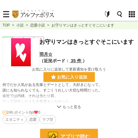
TOP
>
小説
>
恋愛小説
>
お守りマンはきっとすぐそこにいます
恋愛
完結
長編
R15
お守りマンはきっとすぐそこにいます
羽月☆
（近況ボード：
35 件
）
お気に入りに追加して更新通知を受け取ろう
お気に入り追加
何でだか人気がある先輩とデートとして、大好きになって。
誰にも知られなくても、すごくうれしい大切な時間だった。
会社では内緒、それは当たり前。
だって話をしたくなる友達もいなかった。
柴田操 やっと二年目のＯＬ。
24h.ポイント
0pt
0
エタニティ
恋愛
ラブ甘
ひっそりと大人しい自分だけど、楽しい時はあります。
ありました。
アプリで読む