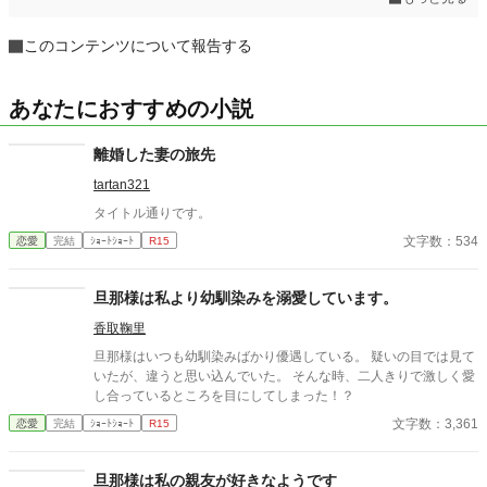
このコンテンツについて報告する
あなたにおすすめの小説
離婚した妻の旅先
tartan321
タイトル通りです。
文字数：534
恋愛
完結
ｼｮｰﾄｼｮｰﾄ
R15
旦那様は私より幼馴染みを溺愛しています。
香取鞠里
旦那様はいつも幼馴染みばかり優遇している。 疑いの目では見て
いたが、違うと思い込んでいた。 そんな時、二人きりで激しく愛
し合っているところを目にしてしまった！？
文字数：3,361
恋愛
完結
ｼｮｰﾄｼｮｰﾄ
R15
旦那様は私の親友が好きなようです