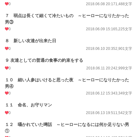
文字数
82,993
0
2018.06.08 20:17
1,488文字
更新日時
2018.06.29 20:44
７ 弱点は長くて細くて冷たいもの ～ヒーローになりたかった
男③
初回公開日時
2018.06.04 20:22
0
2018.06.09 15:16
5,225文字
初回完結日時
2019.05.30 01:13
８ 新しい友達が出来た日
週間ポイント
0 pt (228,784 位)
0
2018.06.10 20:35
2,901文字
月間ポイント
0 pt (228,784 位)
９ 友達としての普通の食事の約束をする
年間ポイント
112 pt (138,758 位)
0
2018.06.11 20:24
2,999文字
累計ポイント
37,061 pt (52,300 位)
１０ 細い人参はいけると思った夜 ～ヒーローになりたかった
男④
0
2018.06.12 15:34
3,349文字
１１ 命名、お守りマン
0
2018.06.13 19:51
1,542文字
１２ 囁かれていた噂話 ～ヒーローになるには何か足りない男
①