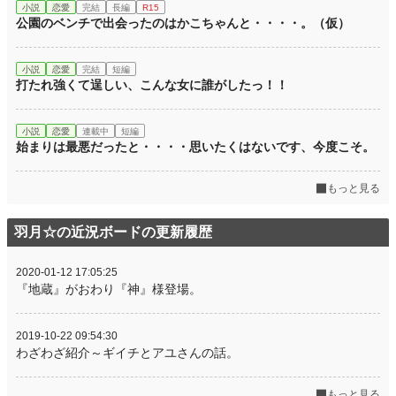
小説
恋愛
完結
長編
R15
公園のベンチで出会ったのはかこちゃんと・・・・。（仮）
小説
恋愛
完結
短編
打たれ強くて逞しい、こんな女に誰がしたっ！！
小説
恋愛
連載中
短編
始まりは最悪だったと・・・・思いたくはないです、今度こそ。
もっと見る
羽月☆の近況ボードの更新履歴
2020-01-12 17:05:25
『地蔵』がおわり『神』様登場。
2019-10-22 09:54:30
わざわざ紹介～ギイチとアユさんの話。
もっと見る