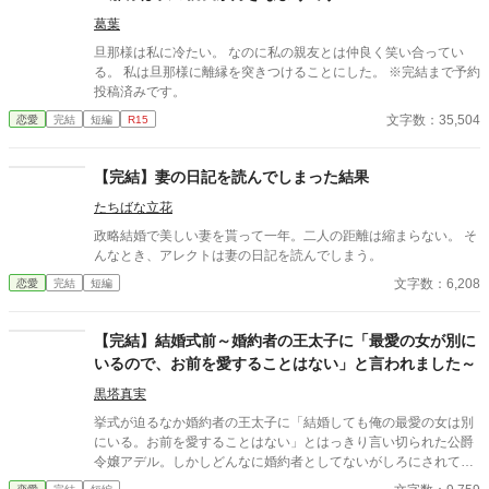
葛葉
旦那様は私に冷たい。 なのに私の親友とは仲良く笑い合ってい
る。 私は旦那様に離縁を突きつけることにした。 ※完結まで予約
投稿済みです。
文字数：35,504
恋愛
完結
短編
R15
【完結】妻の日記を読んでしまった結果
たちばな立花
政略結婚で美しい妻を貰って一年。二人の距離は縮まらない。 そ
んなとき、アレクトは妻の日記を読んでしまう。
文字数：6,208
恋愛
完結
短編
【完結】結婚式前～婚約者の王太子に「最愛の女が別に
いるので、お前を愛することはない」と言われました～
黒塔真実
挙式が迫るなか婚約者の王太子に「結婚しても俺の最愛の女は別
にいる。お前を愛することはない」とはっきり言い切られた公爵
令嬢アデル。しかしどんなに婚約者としてないがしろにされても
女性としての誇りを傷つけられても彼女は平気だった。なぜなら