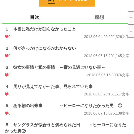
ただ、それが長く続かなかっただけ。
元々それほど彼には大切な時間じゃなかったみたい。
目次
感想
食堂で聞いた噂に打ちのめされて。
慰めてくれたのが唯一の同期だった。
１ 本当に私だけが知らなかったこと
新しい友達が出来たことを喜ぼう。
0
2018.06.04 20:22
1,326文字
少しだけ男性不審になりかける。
私に声をかけてくるかっこいい人なんて、絶対いないから。
２ 何がきっかけになるかわからない
そんな私が出会ったのは会社のあるビルの警備をする人だった。
0
2018.06.05 15:20
1,145文字
少しづつ、友達だったその人が当たり前の大切な存在になりました。
３ 彼女の事情と私の事情 ～響の見過ごせない事～
0
2018.06.05 15:30
976文字
ちょっとだけ臆病になった操の恋愛の話です。
４ 周りが見えてなかった事、見られていた事
0
2018.06.06 20:15
1,617文字
小説
228,784 位 / 228,784 件
５ ある朝の出来事 ～ヒーローになりたかった男 ①
恋愛
66,371 位 / 66,371 件
0
2018.06.07 13:57
5,138文字
お気に入り
52
６ サングラスが似合うと褒められた日 ～ヒーローになりた
24h.ポイント
0 pt
かった男②