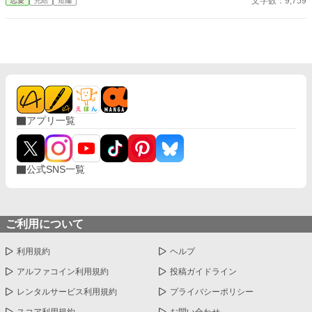
文字数：9,759
恋愛
完結
短編
大切な「心の拠り所」があるから……。しかし、王立学園の卒業
ダンスパーティーの夜、アデルはかつてない、世にも酷い仕打ち
を受けるのだった―― ※神視点。■なろうにも別タイトルで重
複投稿←【ジャンル日間4位】。
アプリ一覧
公式SNS一覧
ご利用について
利用規約
ヘルプ
アルファコイン利用規約
投稿ガイドライン
レンタルサービス利用規約
プライバシーポリシー