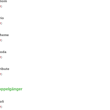
diom
0
rio
0
heme
0
oda
0
ribute
0
oppelgänger
oli
0