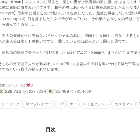
Arrogant man】マンションに帰ると、美しい妻が上半身裸の男に覆いかぶさって
は俺に妖艶に微笑みかけてきて、相手の男はあからさまに俺を馬鹿にしたような蔑
The eyes】取材中に感じるのは懐かしいまなざしだった。元彼に再会し想いは滾
Blue skinny cat】目を覚ましたら女の子が跨っていた。その猫のような女の
たら絡んでくるが……。
 主人公夫婦が性に奔放なバイセクシャルの為に、男同士、女同士、男女、３Ｐと
と主人公は妻とも仲良いですが、愛しているのは恋人という困った男です。
店街の物語でチラッとだけ登場したjazzピアニストKenjiが、まさかここまで
。
ちらの方では主人公が勤めるjazzbarでKenjiは恋人の面影を追いかけて似た空
ブするという様子が描かれています。
24h.ポイント
0pt
0
228,725
31,406
位 / 228,725件
位 / 31,406件
説
BL
ニューヨーク
Jazzプレイヤー
３P
ゲイ
バイセクシャル
カメラマン
目次