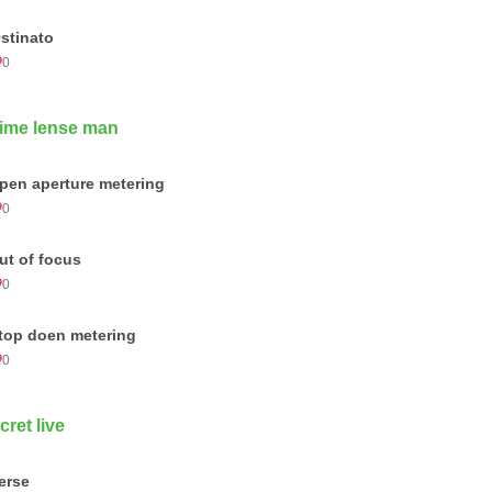
stinato
0
ime lense man
pen aperture metering
0
ut of focus
0
top doen metering
0
cret live
verse