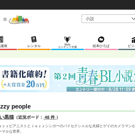
Web
稿漫画
レンタル
絵本ひろば
ビジ
コンテンツ大賞
zzy people
い黒猫
（近況ボード：
48 件
）
ａｚｚピアニストとＪａｚｚシンガーのバイセクシャルな夫婦とゲイのカメラマン
ーマルな世界。