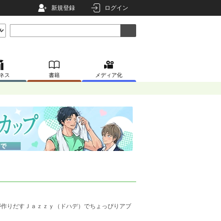
新規登録
ログイン
ネス
書籍
メディア化
が作りだすＪａｚｚｙ（ドハデ）でちょっぴりアブ