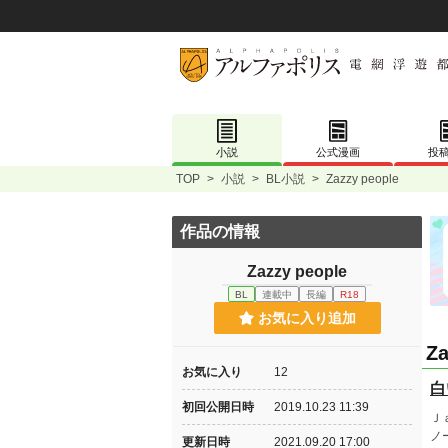
小説
公式漫画
投
TOP
>
小説
>
BL小説
>
Zazzy people
作品の情報
Zazzy people
BL
連載中
長編
R18
お気に入り追加
Za
お気に入り
12
白
初回公開日時
2019.10.23 11:39
Ｊ
ノ
更新日時
2021.09.20 17:00