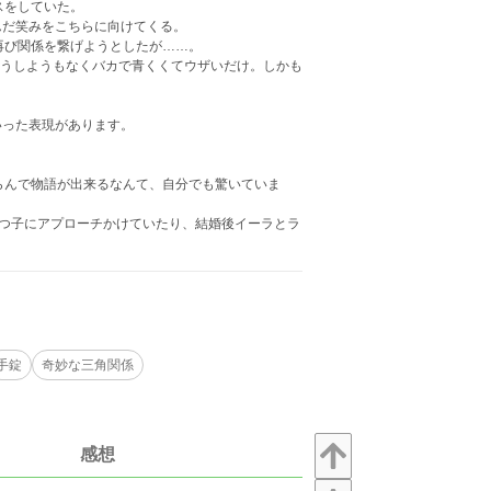
キスをしていた。
んだ笑みをこちらに向けてくる。
り再び関係を繋げようとしたが……。
子は、どうしようもなくバカで青くくてウザいだけ。しかも
いった表現があります。
膨らんで物語が出来るなんて、自分でも驚いていま
気もつ子にアプローチかけていたり、結婚後イーラとラ
手錠
奇妙な三角関係
感想