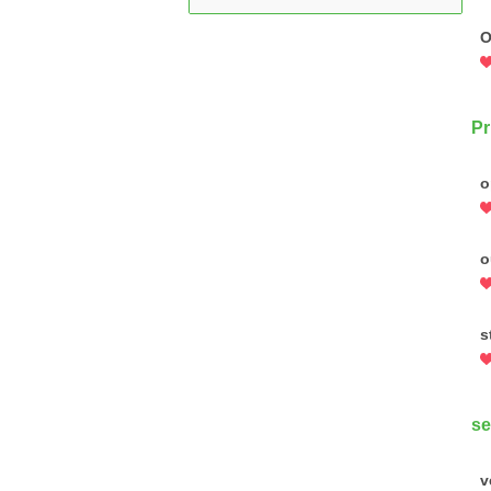
O
Pr
o
o
s
se