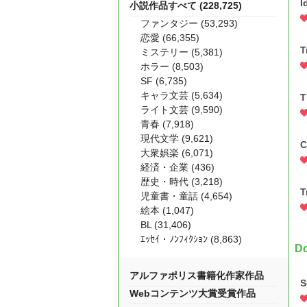
I
小説作品すべて (228,725)
ファンタジー (53,293)
恋愛 (66,355)
T
ミステリー (5,381)
ホラー (8,503)
SF (6,735)
キャラ文芸 (5,634)
T
ライト文芸 (9,590)
青春 (7,918)
現代文学 (9,621)
C
大衆娯楽 (6,071)
経済・企業 (436)
歴史・時代 (3,218)
T
児童書・童話 (4,654)
絵本 (1,047)
BL (31,406)
ｴｯｾｲ・ﾉﾝﾌｨｸｼｮﾝ (8,863)
D
アルファポリス書籍化作家作品
S
Webコンテンツ大賞受賞作品