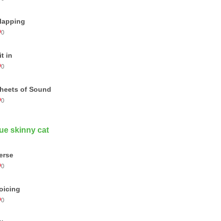
lapping
0
it in
0
heets of Sound
0
ue skinny cat
erse
0
oicing
0