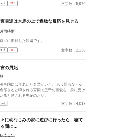
文字数：5,970
ｼｮｰﾄ
R18
捜査員達は木馬の上で過敏な反応を見せる
月雨時雨
ログに掲載した短編です。
文字数：2,130
ｼｮｰﾄ
R18
後宮の男妃
林
凌帝国には年老いた名君がいた。 もう間もなくそ
命尽きると噂される宮殿で皇帝の寵愛を一身に受け
いると噂される男妃のお話。
文字数：4,013
ｼｮｰﾄ
久々に幼なじみの家に遊びに行ったら、寝て
いる間に…
ゅうじつ