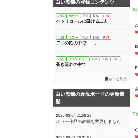
白い黒猫の登録コンテンツ
Ar
小説
ホラー
完結
長編
R15
ペトリコールに融ける二人
A
小説
ホラー
完結
長編
R15
二つの刻の中で……。
B
小説
ファンタジー
完結
長編
R18
蒼き流れの中で
F
もっと見る
A
白い黒猫の近況ボードの更新履
歴
Th
2026-03-04 21:59:29
ホラー作品の表紙を変更しました
C
2026-03-01 20:31:52