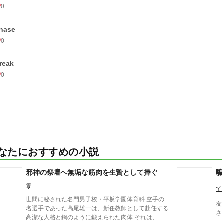
0
hase
0
reak
0
なたにおすすめの小説
邪神の祭壇へ無垢な筋肉を生贄として捧ぐ
零
て
世間に秘された名門男子校・平坂学園体育科 空手の
友
名選手であった高尾雄一は、新任教師として赴任する
さ
高潔な人格と鋼のように鍛えられた肉体 それは、学