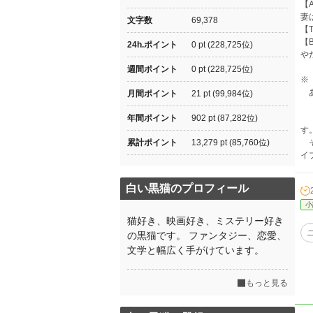
【
妻
文字数
69,378
【
【
24h.ポイント
0 pt (228,725位)
や
週間ポイント
0 pt (228,725位)
※
あ
月間ポイント
21 pt (99,984位)
商
年間ポイント
902 pt (87,282位)
す
累計ポイント
13,279 pt (85,760位)
そ
イ
白い黒猫のプロフィール
小
猫好き、映画好き、ミステリー好き
の黒猫です。 ファンタジー、恋愛、
文学と幅広く手がけています。
もっと見る