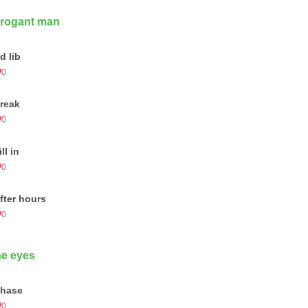
rogant man
d lib
0
reak
0
ill in
0
fter hours
0
e eyes
hase
0