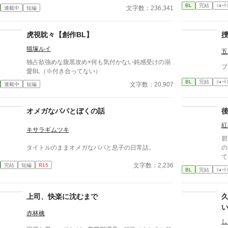
園にとって最高の生贄の候補に他ならなかった 至高
BL
完結
ｼｮｰﾄ
文字数：236,341
連載中
短編
の筋肉を持つ、精神を削られ意志をなくした青年を太
古の神に捧げるため、“水”、“風”、“土”の信奉者達が暗
躍する 意志をなくし筋肉の操り人形と化した“デク”
虎視眈々【創作BL】
消える教師 山奥の男子校で繰り広げられるダークフ
猫塚ルイ
ァンタジー
五
独占欲強めな腹黒攻め×何も気付かない鈍感受けの溺
ブ
愛BL（※付き合ってない）
BL
完結
ｼｮｰﾄ
文字数：20,907
連載中
短編
オメガなパパとぼくの話
紅
キサラギムツキ
碧
タイトルのままオメガなパパと息子の日常話。
の
て
文字数：2,236
完結
短編
R15
BL
完結
ｼｮｰﾄ
上司、快楽に沈むまで
赤林檎
し