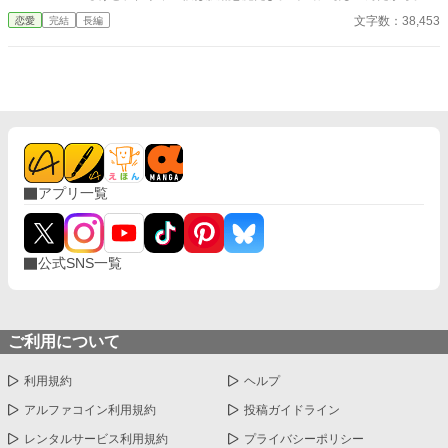
とごとく女子を振って泣かせてきたくせに、ここにきて何故か私
文字数：38,453
恋愛
完結
長編
のことを好きだと言う。 マジで？ 意味不明なんだけど。 めっち
ゃ意地悪なのに、かいま見える優しさにいつしか胸がぎゅっとな
ってしまうようになった。 素直に甘えたいとさえ思った。 だけ
ど、私はその想いに応えられないよ。 どうしたらいいかわからな
い…。 ********** この作品は、他のサイトにも掲載しています。
アプリ一覧
公式SNS一覧
ご利用について
利用規約
ヘルプ
アルファコイン利用規約
投稿ガイドライン
レンタルサービス利用規約
プライバシーポリシー