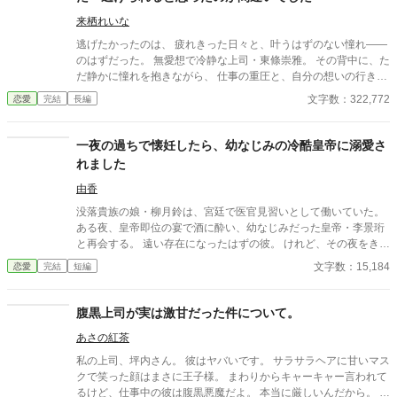
車に同乗して去ってしまった。 最悪の出会いをし、二度と会いた
くない相手の正体は⁇ 作品はフィクションです。 本来の仕事内容
来栖れいな
とは異なる描写があると思います。
逃げたかったのは、 疲れきった日々と、叶うはずのない憧れ――
のはずだった。 無愛想で冷静な上司・東條崇雅。 その背中に、た
だ静かに憧れを抱きながら、 仕事の重圧と、自分の想いの行き場
に限界を感じて、私は退職を申し出た。 けれど―― そこから、彼
文字数：322,772
恋愛
完結
長編
の態度は変わり始めた。 苦手な仕事から外され、 負担を減らさ
れ、 静かに、けれど確実に囲い込まれていく私。 「辞めるのは認
めない」 そんな言葉すらないのに、 無言の圧力と、不器用な優し
一夜の過ちで懐妊したら、幼なじみの冷酷皇帝に溺愛さ
さが、私を縛りつけていく。 これは愛？ それともただの執着？
れました
じれじれと、甘く、不器用に。 二人の距離は、静かに、でも確か
に近づいていく――。 無愛想な上司に、心ごと囲い込まれる、じ
由香
れじれ溺愛・執着オフィスラブ。 ※この物語はフィクションで
没落貴族の娘・柳月鈴は、宮廷で医官見習いとして働いていた。
す。 登場する人物・団体・名称・出来事などはすべて架空であ
ある夜、皇帝即位の宴で酒に酔い、幼なじみだった皇帝・李景珩
り、実在のものとは一切関係ありません。
と再会する。 遠い存在になったはずの彼。 けれど、その夜をきっ
かけに月鈴の運命は大きく動き出す。 冷酷と恐れられる皇帝が、
文字数：15,184
恋愛
完結
短編
なぜか彼女だけには甘すぎて――。
腹黒上司が実は激甘だった件について。
あさの紅茶
私の上司、坪内さん。 彼はヤバいです。 サラサラヘアに甘いマス
クで笑った顔はまさに王子様。 まわりからキャーキャー言われて
るけど、仕事中の彼は腹黒悪魔だよ。 本当に厳しいんだから。 こ