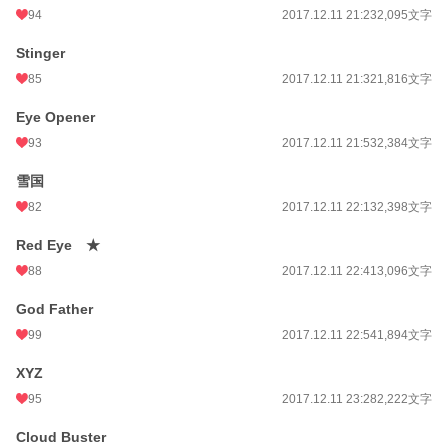
94
2017.12.11 21:23
2,095文字
小説
8,538 位 / 228,650 件
恋愛
3,872 位 / 66,333 件
Stinger
85
2017.12.11 21:32
1,816文字
お気に入り
2,400
Eye Opener
24h.ポイント
142 pt
93
2017.12.11 21:53
2,384文字
文字数
499,030
雪国
更新日時
2021.06.06 00:00
82
2017.12.11 22:13
2,398文字
初回公開日時
2017.12.10 21:44
Red Eye ★
初回完結日時
2018.03.30 21:00
88
2017.12.11 22:41
3,096文字
週間ポイント
933 pt (9,443 位)
God Father
月間ポイント
3,663 pt (10,624 位)
99
2017.12.11 22:54
1,894文字
年間ポイント
39,356 pt (12,502 位)
XYZ
95
2017.12.11 23:28
2,222文字
累計ポイント
2,227,057 pt (2,399 位)
Cloud Buster