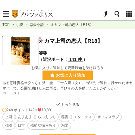
TOP
>
小説
>
恋愛小説
>
オカマ上司の恋人【R18】
恋愛
完結
長編
R18
オカマ上司の恋人【R18】
饕餮
（近況ボード：
141 件
）
お気に入りに追加して更新通知を受け取ろう
お気に入り追加
ある意味資格オタクな在沢 圭、二十六歳（女）。出張先で連れて行かれたオカ
マバーで、公園で助けた人に再会。再びその人を助けたことがきっかけ
で……？！
この作品は、主人公の恋愛及び、その双子の弟の成長物語です。ヒロイン視点、
ヒーロー視点、双子の弟視点に分かれています。
24h.ポイント
142pt
10,391
上司
あまあま
らぶえっち
秘書
エタニティ
オフィスラブ
強引
日常
残酷な描写あり
溺愛
★サブタイトルはカクテル名です。