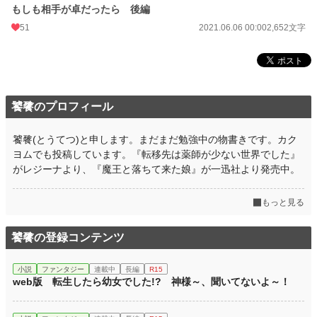
もしも相手が卓だったら 後編
51
2021.06.06 00:00
2,652文字
饕餮のプロフィール
饕餮(とうてつ)と申します。まだまだ勉強中の物書きです。カク
ヨムでも投稿しています。『転移先は薬師が少ない世界でした』
がレジーナより、『魔王と落ちて来た娘』が一迅社より発売中。
もっと見る
饕餮の登録コンテンツ
小説
ファンタジー
連載中
長編
R15
web版 転生したら幼女でした!? 神様～、聞いてないよ～！