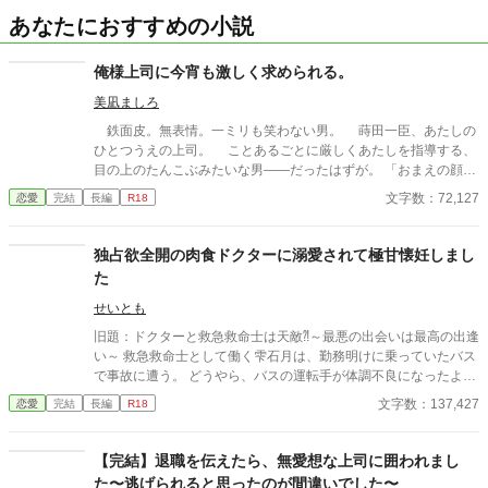
あなたにおすすめの小説
俺様上司に今宵も激しく求められる。
美凪ましろ
鉄面皮。無表情。一ミリも笑わない男。 蒔田一臣、あたしの
ひとつうえの上司。 ことあるごとに厳しくあたしを指導する、
目の上のたんこぶみたいな男――だったはずが。 「おまえの顔、
えっろい」 神様仏様どうしてあたしはこの男に今宵も激しく愛
文字数：72,127
恋愛
完結
長編
R18
しこまれているのでしょう。 ――2000年代初頭、IT系企業で懸
命に働く新卒女子×厳しめの俺様男子との恋物語。 ＊＊2026.01.0
2start～2026.01.17end＊＊ ◆エブリスタ様にも掲載。人気沸騰
独占欲全開の肉食ドクターに溺愛されて極甘懐妊しまし
中です！ https://estar.jp/novels/26513389
た
せいとも
旧題：ドクターと救急救命士は天敵⁈～最悪の出会いは最高の出逢
い～ 救急救命士として働く雫石月は、勤務明けに乗っていたバス
で事故に遭う。 どうやら、バスの運転手が体調不良になったよう
だ。 乗客にAEDを探してきてもらうように頼み、救助活動をして
文字数：137,427
恋愛
完結
長編
R18
いるとボサボサ頭のマスク姿の男がAEDを持ってバスに乗り込ん
できた。 受け取ろうとすると邪魔だと言われる。 そして、月のこ
とを『チビ団子』と呼んだのだ。 医療従事者と思われるボサボサ
【完結】退職を伝えたら、無愛想な上司に囲われまし
マスク男は運転手の処置をして、月が文句を言う間もなく、救急
た〜逃げられると思ったのが間違いでした〜