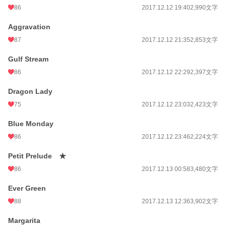
86
2017.12.12 19:40
2,990文字
Aggravation
87
2017.12.12 21:35
2,853文字
Gulf Stream
86
2017.12.12 22:29
2,397文字
Dragon Lady
75
2017.12.12 23:03
2,423文字
Blue Monday
86
2017.12.12 23:46
2,224文字
Petit Prelude ★
86
2017.12.13 00:58
3,480文字
Ever Green
88
2017.12.13 12:36
3,902文字
Margarita