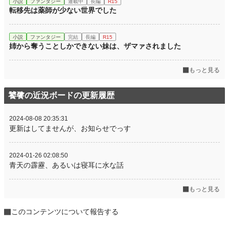
小説
ファンタジー
連載中
長編
R15
転移先は薬師が少ない世界でした
小説
ファンタジー
完結
長編
R15
姉から奪うことしかできない妹は、ザマァされました
もっと見る
饕餮の近況ボードの更新履歴
2024-08-08 20:35:31
更新はしてませんが、お知らせでっす
2024-01-26 02:08:50
青天の霹靂、あるいは寝耳に水な話
もっと見る
このコンテンツについて報告する