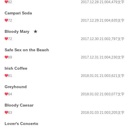
62
2017.12.28 21:00
4,479文字
Campari Soda
72
2017.12.29 21:00
4,635文字
Bloody Mary ★
72
2017.12.30 21:00
2,797文字
Safe Sex on the Beach
69
2017.12.31 21:00
4,230文字
Irish Coffee
61
2018.01.01 21:00
3,621文字
Greyhound
64
2018.01.02 21:00
3,077文字
Bloody Caesar
63
2018.01.03 21:00
3,205文字
Lover's Concerto