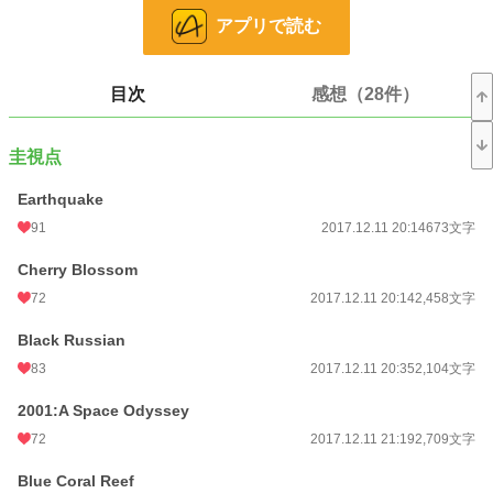
★サブタイトルはそのものズバリの意味合いの名前もありますが、あくまで内容
アプリで読む
に近いイメージのものにしています。
★未成年の飲酒は、法律で禁止されています。
目次
感想（28件）
★一部、残酷な描写やレイプ表現があり、サブタイの後ろに★印をつけていま
す。苦手な方はご注意ください。
圭視点
★この物語はフィクションです。実在の人物及び団体等とは一切関係ありませ
ん。
Earthquake
91
2017.12.11 20:14
673文字
★ｉｆ作品
Cherry Blossom
もしも、あの時◯◯だったら。そういう思いで書いた作品ですので、「相手が本
72
2017.12.11 20:14
2,458文字
編の二人じゃないと嫌！」という方は、そのままバックでお願いします。
Black Russian
もちろん条件付きです。
83
2017.12.11 20:35
2,104文字
★条件１ 圭が泪と出会う前であること。
★条件２ 出会っていても、泪に恋愛感情がないこと。
2001:A Space Odyssey
72
2017.12.11 21:19
2,709文字
などです。
一部近親相姦があります。苦手な方はご注意ください。
Blue Coral Reef