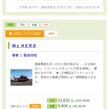
文字数 24,572
最終更新日 2019.11.06
登録日 2019.10.30
恋愛
完結
短編
R15
お気に入りに追加
443
Ｍｙ ＨＥＲＯ
饕餮
書籍情報
脱線事故をきっかけに恋が始まる……かも知れ
ない。 ハイパーレスキューとの恋を改稿し、纏
めたものです。 ★この物語はフィクションで
す。実在の人物及び団体とは一切関係ありませ
ん。
21,632
小説
位 / 228,760件
9,404
28pt
24h.ポイント
位 / 66,367件
恋愛