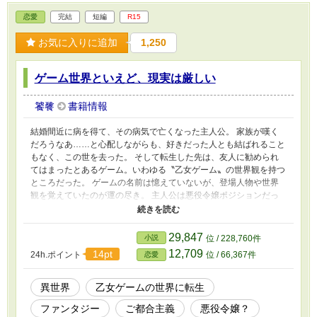
30154319 と、ムーンライトノベルズで連載し
恋愛
完結
短編
R15
ているユーリさんの 『アグレッサー部隊長は癒
されたい』
お気に入りに追加
1,250
https://novel18.syosetu.com/n5652do/ に出てく
る名前がちらほら出て来ますが、お二人には許
可を得ています。 ★この物語はフィクションで
ゲーム世界といえど、現実は厳しい
す。実在の団体及び登場人物とは一切関係あり
ません。
饕餮
書籍情報
結婚間近に病を得て、その病気で亡くなった主人公。 家族が嘆く
だろうなあ……と心配しながらも、好きだった人とも結ばれること
もなく、この世を去った。 そして転生した先は、友人に勧められ
てはまったとあるゲーム。いわゆる〝乙女ゲーム〟の世界観を持つ
ところだった。 ゲームの名前は憶えていないが、登場人物や世界
観を覚えていたのが運の尽き。 主人公は悪役令嬢ポジションだっ
たのだ。 「あら……？名前は悪役令嬢ですけれど、いろいろと違
いますわね……」 ふとした拍子と高熱に魘されて見た夢で思い出
した、自分の前世。それと当時に思い出した、乙女ゲームの内容。
29,847
小説
位 / 228,760件
だが、その内容は現実とはかなりゲームとかけ離れていて……。
12,709
14pt
24h.ポイント
位 / 66,367件
恋愛
悪役令嬢の名前を持つ主人公が悪役にならず、山も谷もオチもな
く、幸せに暮らす話。
異世界
乙女ゲームの世界に転生
ファンタジー
ご都合主義
悪役令嬢？