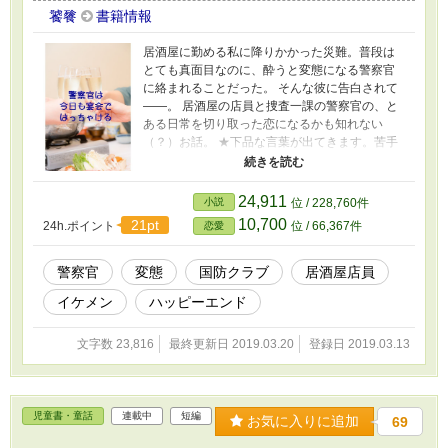
饕餮
書籍情報
居酒屋に勤める私に降りかかった災難。普段は
とても真面目なのに、酔うと変態になる警察官
に絡まれることだった。 そんな彼に告白されて
――。 居酒屋の店員と捜査一課の警察官の、と
ある日常を切り取った恋になるかも知れない
（？）お話。 ★下品な言葉が出てきます。苦手
な方はご注意ください。 ★この物語はフィクシ
ョンです。実在の団体及び登場人物とは一切関
係ありません。
24,911
小説
位 / 228,760件
10,700
21pt
24h.ポイント
位 / 66,367件
恋愛
警察官
変態
国防クラブ
居酒屋店員
イケメン
ハッピーエンド
文字数 23,816
最終更新日 2019.03.20
登録日 2019.03.13
児童書・童話
連載中
短編
お気に入りに追加
69