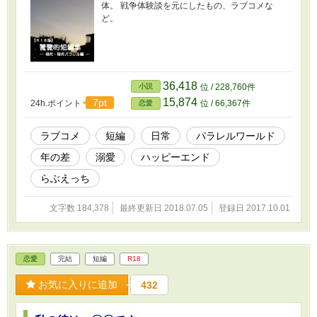
体。 戦争体験談を元にしたもの、ラブコメな
ど。
36,418
小説
位 / 228,760件
15,874
7pt
24h.ポイント
位 / 66,367件
恋愛
ラブコメ
短編
日常
パラレルワールド
年の差
溺愛
ハッピーエンド
らぶえっち
文字数 184,378
最終更新日 2018.07.05
登録日 2017.10.01
恋愛
完結
短編
R18
お気に入りに追加
432