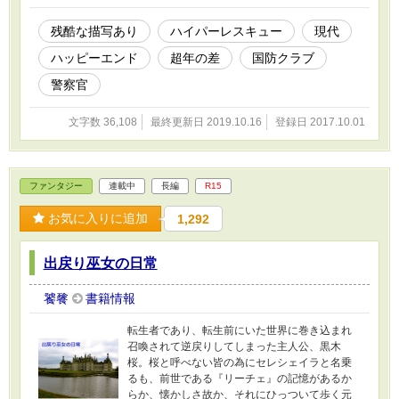
残酷な描写あり
ハイパーレスキュー
現代
ハッピーエンド
超年の差
国防クラブ
警察官
文字数 36,108
最終更新日 2019.10.16
登録日 2017.10.01
ファンタジー
連載中
長編
R15
お気に入りに追加
1,292
出戻り巫女の日常
饕餮
書籍情報
転生者であり、転生前にいた世界に巻き込まれ
召喚されて逆戻りしてしまった主人公、黒木
桜。桜と呼べない皆の為にセレシェイラと名乗
るも、前世である『リーチェ』の記憶があるか
らか、懐かしさ故か、それにひっついて歩く元