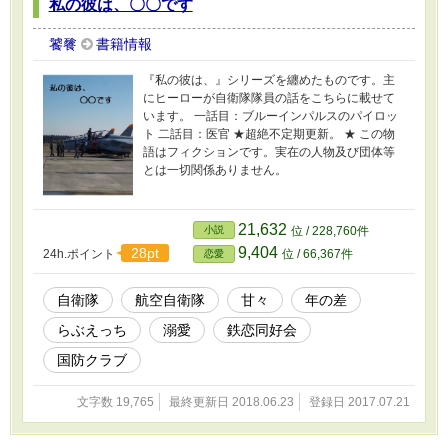
私の彼は、〇〇です
饕餮
書籍情報
『私の彼は、』シリーズを纏めたものです。主
にヒーローが自衛隊隊員の話をこちらに載せて
います。 一話目：ブルーインパルスのパイロッ
ト 二話目：医官 ★超絶不定期更新。 ★ この物
語はフィクションです。実在の人物及び団体等
とは一切関係ありません。
21,632
小説
位 / 228,760件
9,404
28pt
24h.ポイント
位 / 66,367件
恋愛
自衛隊
航空自衛隊
甘々
年の差
らぶえっち
溺愛
鉄恋同好会
国防クラブ
文字数 19,765
最終更新日 2018.06.23
登録日 2017.07.21