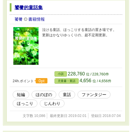
饕餮的童話集
饕餮
書籍情報
泣ける童話、ほっこりする童話の置き場です。
更新はかなりゆっくりの、超不定期更新。
228,760
小説
位 / 228,760件
4,656
0pt
24h.ポイント
位 / 4,656件
児童書・童話
短編
ほのぼの
童話
ファンタジー
ほっこり
じんわり
文字数 10,086
最終更新日 2019.02.01
登録日 2018.07.04