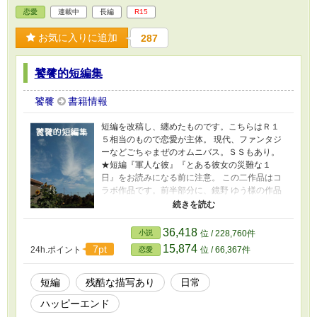
恋愛
連載中
長編
R15
お気に入りに追加
287
饕餮的短編集
饕餮
書籍情報
短編を改稿し、纏めたものです。こちらはＲ１
５相当のもので恋愛が主体。 現代、ファンタジ
ーなどごちゃまぜのオムニバス。ＳＳもあり。
★短編『軍人な彼』『とある彼女の災難な１
日』をお読みになる前に注意。 この二作品はコ
ラボ作品です。前半部分に、鏡野 ゆう様の作品
『 boy meets girl 』『 boy meets girl 2 － 粉モン
彼氏 － 』の主人公二人の父親と、『 boy meets
girl 2 － 粉モン彼氏 －』主人公本人が出て来ま
36,418
小説
位 / 228,760件
す。もちろん、鏡野ゆう様には了承を得ていま
15,874
7pt
24h.ポイント
位 / 66,367件
恋愛
す。 『 boy meets girl 2 － 粉モン彼氏 － 』で、
作者の『軍人な彼』の夫婦を含めた人達が何故
日本の基地に行く事になったのか、その裏事情
短編
残酷な描写あり
日常
が前半部分でわかります（笑） 会話 《 》→ 戦
ハッピーエンド
闘機からの通信 『 』→ 日本語 「 」→ 英語 とな