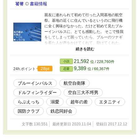
饕餮
書籍情報
親友に連れられて初めて行った入間基地の航空
祭。基地の近くに住んでいるというのに飛行機
に全く興味がなかった。だけど初めて見たブル
ーインパルスに、とても感動した。 そこで怪我
をしてしまって困っていたら、ブルーのツナギ
を着た人が声をかけてくれて、助けてくれた。
その事がきっかけでごはんを食べに行く事にな
ったんだけど、その話の中で知ったのは、ブル
ーのツナギを着た人は航空祭で感動したブルー
21,592
小説
位 / 228,760件
インパルスのパイロットで？！ ブルーインパル
9,389
28pt
24h.ポイント
位 / 66,367件
恋愛
スどころか自衛隊のことを何も知らない一般女
性の江島 ひばりと、ブルーインパルスの四番
機パイロットである藤田 章吾の物語。 ★短編
ブルーインパルス
航空自衛隊
であげた『私の彼は○○です』内の『私の彼は、
ドルフィンライダー
空自三大不埒男
空飛ぶイルカに乗っている』の連載版です。一
部設定を変えましたが、内容に変更はありませ
らぶえっち
溺愛
超年の差
エタニティ
ん。 ★サブタイトルの前に『★』が付いている
話はヒーロー視点です。 ★サブタイトルの前に
国防クラブ
鉄恋同好会
『☆』が付いている話は最初がヒロイン、途中
でヒーロー視点となります。 ★このお話はコラ
文字数 130,551
最終更新日 2020.11.04
登録日 2017.12.12
ボ作品です。 小説家になろうで連載している鏡
野ゆうさんの 『今日も青空、イルカ日和』
https://www.alphapolis.co.jp/novel/210140744/5