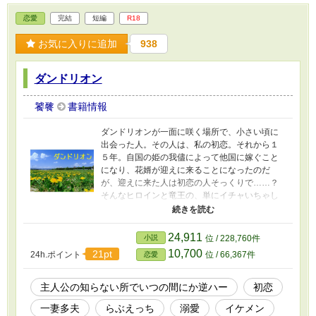
恋愛
完結
短編
R18
お気に入りに追加
938
ダンドリオン
饕餮
書籍情報
ダンドリオンが一面に咲く場所で、小さい頃に
出会った人。その人は、私の初恋。それから１
５年。自国の姫の我儘によって他国に嫁ぐこと
になり、花婿が迎えに来ることになったのだ
が、迎えに来た人は初恋の人そっくりで……？
そんなヒロインと竜王の、単にイチャいちゃし
てヤってるだけの話。 ★色々と突っ込みどころ
満載ですが、突っ込みナシでお願いします
（笑） ★ダンドリオンとは『獅子の牙』という
24,911
小説
位 / 228,760件
意味で、ダンデライオン（タンポポ）の語源。
10,700
21pt
24h.ポイント
位 / 66,367件
恋愛
タンポポの葉がライオンの牙に似ていることか
らこの名が付いています。 ★予告なく残酷表現
が入ります。苦手な方はご注意ください
主人公の知らない所でいつの間にか逆ハー
初恋
一妻多夫
らぶえっち
溺愛
イケメン