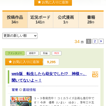
お気に入りに追加
投稿作品
近況ボード
公式漫画
書籍
34
141
1
28
件
件
件
件
34
1
2
件
ファンタジー
連載中
長編
R15
お気に入りに追加
9,295
web版 転生したら幼女でした!? 神様～、
聞いてないよ～！
饕餮
書籍情報
１～３巻発売中！ コミカライズ企画も進行中で
す！ 今井 優希（いまい ゆき）、享年三十五