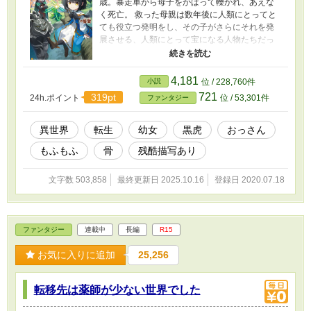
歳。暴走車から母子をかばって轢かれ、あえな
く死亡。 救った母親は数年後に人類にとってと
ても役立つ発明をし、その子がさらにそれを発
展させる、人類にとって宝になる人物たちだっ
た。彼らを助けた功績で生き返らせるか異世界
に転生させてくれるという女神。 一旦このまま
成仏したいと願うものの女神から誘いを受け、
4,181
小説
位 / 228,760件
その女神が管理する異世界へ転生することに。
721
319pt
24h.ポイント
位 / 53,301件
ファンタジー
そして女神からその世界で生き残るための魔法
をもらい、その世界に降り立つ。 だが。 「よう
じらなんて、きいてにゃいでしゅよーーー！」
異世界
転生
幼女
黒虎
おっさん
森の中に虚しく響く優希の声に、誰も答える者
もふもふ
骨
残酷描写あり
はいない。 ステラと名前を変え、女神から遣わ
された魔物であるティーガー（黒虎）たち神獣
に気に入られて護られ、冒険者に気に入られ、
文字数 503,858
最終更新日 2025.10.16
登録日 2020.07.18
辿り着いた村の人々に見守られながらもいろい
ろとやらかす話である。 ★主人公は口が悪いで
す。 ★不定期更新です。
ファンタジー
連載中
長編
R15
お気に入りに追加
25,256
転移先は薬師が少ない世界でした