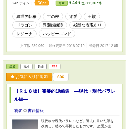
6,446
56pt
24h.ポイント
位 / 66,367件
恋愛
うの？！ 異世界トリップしたヒロインと彼女を
拾ったヒーローの恋愛と、彼女の父と兄との家
族再生のお話。 ★掲載しているファンアートは
異世界転移
年の差
溺愛
王族
黒杉くろん様からいただいたもので、くろんさ
ドラゴン
異類婚姻譚
残酷な表現あり
んの許可を得て掲載しています。 ★サブタイト
ルの後ろに★がついているものは、いただいた
レジーナ
ハッピーエンド
ファンアートをページの最後に載せています。
★カクヨム、ツギクルにも掲載しています。
文字数 239,060
最終更新日 2018.07.19
登録日 2017.12.05
恋愛
完結
長編
R18
お気に入りに追加
606
【Ｒ１８版】饕餮的短編集 ―現代・現代パラレ
ル編―
饕餮
書籍情報
現代物や現代パラレルなど。過去に書いた話を
改稿し、纏めて再掲したものです。 恋愛が主