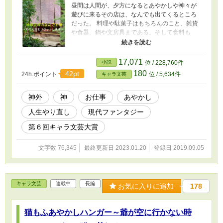
昼間は人間が、夕方になるとあやかしや神々が
遊びに来るその店は、なんでも出てくるところ
だった。 料理や駄菓子はもちろんのこと、雑貨
や食器、鍋や文房具まである。そして食料も
――。 中性的な面立ちでアルビノの店主と、一
緒に同居している左目に傷を持つマスターと呼
ばれる男、そして猫三匹。 二人と三匹をとりま
17,071
小説
位 / 228,760件
く店は、今日もそこに佇んでいる。 もしもその
180
42pt
24h.ポイント
位 / 5,634件
キャラ文芸
店に入ることができたなら――その人生をやり
直してみませんか？ 一話完結型のオムニバス形
式の話。 ★夕闇の宴はあやかしサイドの話で
神外
神
お仕事
あやかし
す。
人生やり直し
現代ファンタジー
第６回キャラ文芸大賞
文字数 76,345
最終更新日 2023.01.20
登録日 2019.09.05
キャラ文芸
連載中
長編
お気に入りに追加
178
猫もふあやかしハンガー～爺が空に行かない時