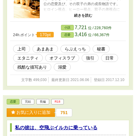
公の恋愛及び、その双子の弟の成長物語です。
ヒロイン視点、ヒーロー視点、双子の弟視点に
分かれています。 ★サブタイトルはカクテル名
です。 ★サブタイトルはそのものズバリの意味
合いの名前もありますが、あくまで内容に近い
7,721
小説
位 / 228,760件
イメージのものにしています。 ★未成年の飲酒
3,416
170pt
24h.ポイント
位 / 66,367件
恋愛
は、法律で禁止されています。 ★一部、残酷な
描写やレイプ表現があり、サブタイの後ろに★
印をつけています。苦手な方はご注意くださ
上司
あまあま
らぶえっち
秘書
い。 ★この物語はフィクションです。実在の人
エタニティ
オフィスラブ
強引
日常
物及び団体等とは一切関係ありません。 ★ｉｆ
作品 もしも、あの時◯◯だったら。そういう思
残酷な描写あり
溺愛
いで書いた作品ですので、「相手が本編の二人
じゃないと嫌！」という方は、そのままバック
文字数 499,030
最終更新日 2021.06.06
登録日 2017.12.10
でお願いします。 もちろん条件付きです。 ★条
件１ 圭が泪と出会う前であること。 ★条件２ 出
会っていても、泪に恋愛感情がないこと。 など
です。 一部近親相姦があります。苦手な方はご
恋愛
完結
長編
R18
注意ください。
お気に入りに追加
751
私の彼は、空飛ぶイルカに乗っている