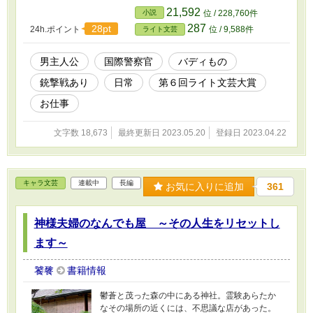
ックをするのが仕事のはずが、なぜか銀行強盗
21,592
小説
位 / 228,760件
や宝石泥棒、麻薬のバイヤーを追いかけるなど
287
28pt
24h.ポイント
位 / 9,588件
ライト文芸
の事件に巻き込まれ、警察官と変わらない働き
をしている。 もちろん、本来の仕事もこなして
もいる。 フランスも悪くはないが、本部勤務に
男主人公
国際警察官
バディもの
なってかれこれ五年。そろそろ日本に帰国した
銃撃戦あり
日常
第６回ライト文芸大賞
い。日本食を食べたい。のだが、移動許可申請
をしてもなかなか許可が出ない。 そんなある
お仕事
日、日本に帰国できることになった。が、それ
と同時になぜか護衛依頼が発生。 「それ、僕た
文字数 18,673
最終更新日 2023.05.20
登録日 2023.04.22
ちの仕事じゃないよね？」 いつもはボケまくる
相棒が、珍しく突っ込みを入れる。 とはいえ、
護衛対象はお偉いさんの娘だか孫だかで、理由
は不明ながらも犯罪組織に狙われている。 彼女
キャラ文芸
連載中
長編
を無事に日本に送り届けることができるの
お気に入りに追加
361
か！？ ドラーズコンビと呼ばれる若槻 龍太郎
（ドラゴン）と、犬養 翔馬（ペガーズ）の、
神様夫婦のなんでも屋 ～その人生をリセットし
巻き込まれ系日常話である。 ★三人称を練習す
るための習作です。読みにくいかと思います
ます～
が、ご理解ください。 ★フランス語 →
『 』、英語 → ＜ ＞、日本語 →
饕餮
書籍情報
「 」で表現。 ★この物語はフィクションで
す。実在の団体、地名及び登場人物とは一切関
鬱蒼と茂った森の中にある神社。霊験あらたか
係ありません。
なその場所の近くには、不思議な店があった。