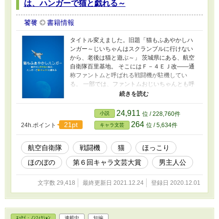
は、ハンガーで猫と戯れる～
饕餮
書籍情報
タイトル変えました。旧題「猫もふあやかしハ
ンガー～じいちゃんはスクランブルに行けない
から、老後は猫と遊ぶ～」 茨城県にある、航空
自衛隊百里基地。 そこにはＦ－４ＥＪ改――通
称ファントムと呼ばれる戦闘機が駐機してい
る。 一部では、ファントムおじいちゃんとも呼
ばれる戦闘機である。 ある日、ハンガー内から
聞こえてきた複数の声は、老齢の男性のもの。
他のパイロットたちからも『俺も聞こえた！』
24,911
小説
位 / 228,760件
という証言が続出。 「俺たちの基地、大丈
264
21pt
24h.ポイント
位 / 5,634件
キャラ文芸
夫！？ お祓いする！？」 そう願うも、予算の
関係で諦めた。 そして聞こえる、老人の声。 ど
こからだ、まさか幽霊！？と驚いていると、そ
航空自衛隊
戦闘機
猫
ほっこり
の声を発していたのは、ファントムからだっ
ほのぼの
第６回キャラ文芸大賞
男主人公
た。 まるで付喪神のように、一方的に喋るの
だ。 その声が聞こえるのは、百里基地に所属す
るパイロットとごく一部の人間。 しかも、飛ん
文字数 29,418
最終更新日 2021.12.24
登録日 2020.12.01
でいない時はのんびりまったりと、猫と戯れよ
うとする。 すわ、一大事！ 戦闘機に猫はあか
ん！ そんなファントムおじいちゃんとパイロッ
トたちの、現代ファンタジー。 ★一話完結型の
ｴｯｾｲ・ﾉﾝﾌｨｸｼｮﾝ
連載中
短編