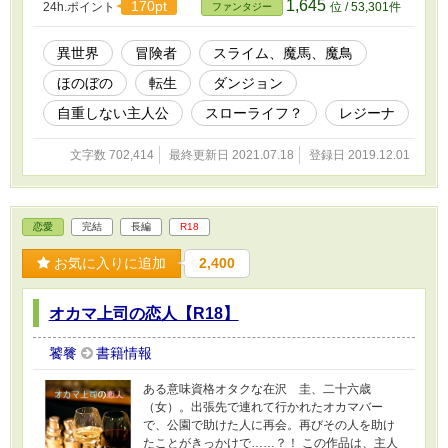
1,645
170pt
24h.ポイント
位 / 53,301件
ファンタジー
た。 訳アリの住人たちが住む村と、そこでの暮
らしはアリサに合っていたようで、人間嫌いの
アリサは徐々に心を開いていく。 リュミエール
異世界
冒険者
スライム、魔馬、魔鳥
世界をのんびりと冒険したり旅をしたりダンジ
ほのぼの
転生
ダンジョン
ョンに潜ったりする、スローライフ。かもしれ
ないお話。 ★最初は旅しかしていませんが、そ
自重しない主人公
スローライフ？
レジーナ
の道中でもいろいろ作ります。 ★本人は自重し
ません。 ★たまに残酷表現がありますので、苦
文字数 702,414
最終更新日 2021.07.18
登録日 2019.12.01
手な方はご注意ください。 表紙は巴月のんさん
に依頼し、有償で作っていただきました。 黒い
猫耳の丸いものは作中に出てくる神獣・にゃん
すらことにゃんこスライムです。 ★カクヨムで
恋愛
完結
長編
R18
も連載しています。カクヨム先行。
お気に入りに追加
2,400
オカマ上司の恋人【R18】
饕餮
書籍情報
ある意味資格オタクな在沢 圭、二十六歳
（女）。出張先で連れて行かれたオカマバー
で、公園で助けた人に再会。再びその人を助け
たことがきっかけで……？！ この作品は、主人