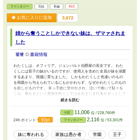
ファンタジー
完結
長編
R15
お気に入りに追加
3,672
姉から奪うことしかできない妹は、ザマァされま
した
饕餮
書籍情報
わたくしは、オフィリア。ジョンパルト伯爵家の長女です。 わた
くしには双子の妹がいるのですが、使用人を含めた全員が妹を溺愛
するあまり、我儘に育ちました。 しかもわたくしと色違いのもの
を両親から与えられているにもかかわらず、なぜかわたくしのもの
を欲しがるのです。 末っ子故に甘やかされ、泣いて喚いて駄々を
こね、暴れるという貴族女性としてはあるまじき行為をずっとして
きたからなのか、手に入らないものはないと考えているようです。
そんなあざといどころかあさましい性根を持つ妹ですから、いつの
間にか両親も兄も、使用人たちですらも絆されてしまい、たとえ嘘
11,006
小説
位 / 228,760件
であったとしても妹の言葉を鵜呑みにするようになってしまいまし
2,116
92pt
24h.ポイント
位 / 53,301件
ファンタジー
た。 それから数年が経ち、学園に入学できる年齢になりました。
が、そこで兄と妹は―― ｎ番煎じのよくある妹が姉からものを奪
うことしかしない系の話です。 全１５話。 ※カクヨムでも公開し
妹に奪われる
家族は愚か者
学園
王子
ています