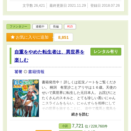
文字数 26,421
最終更新日 2021.11.29
登録日 2018.07.26
ファンタジー
連載中
長編
R15
お気に入りに追加
8,851
レンタル有り
自重をやめた転生者は、異世界を
楽しむ
饕餮
書籍情報
書籍発売中！ 詳しくは近況ノートをご覧くださ
い。 桐渕 有里沙ことアリサは１６歳。天使の
せいで異世界に転生した元日本人。 お詫びにと
たくさんのスキルと、とても珍しい黒いにゃん
こスライムをもらい、にゃんすらを相棒にして
その世界を旅することに。 途中で魔馬と魔鳥を
助けて懐かれ、従魔契約をし、旅を続ける。 自
重しないでものを作ったり、テンプレに出会っ
たり……。 旅を続けるうちにとある村にたどり
7,721
小説
位 / 228,760件
着き、スキルを使って村の一番奥に家を建て