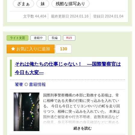
ざまぁ
妹
残酷な描写あり
文字数 44,404
最終更新日 2024.01.16
登録日 2024.01.04
ライト文芸
連載中
長編
R15
お気に入りに追加
130
それは俺たちの仕事じゃない！ ―国際警察官は
今日も大変―
饕餮
書籍情報
国際刑事警察機構の本部に勤務する若槻は、常
に相棒である犬養の行動に突っ込みを入れてい
る。 今日も今日とてリヨンやパリの町を走り回
りつつ、相棒に突っ込みを入れていた。 本来は
国外逃亡被疑者や行方不明者、盗難美術品など
の発見、身元不明死体の身元確認などに努める
「国際手配制度」や、国際犯罪および国際犯罪
者に関する情報のデータベース化とフィードバ