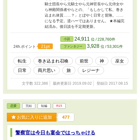
騎士団長やら元騎士やら元神官長やら元侍女や
ら神殿関係者やらとの、「もしかして私、巻き
込まれ体質……？」とぼやく日常と冒険。……
になる予定。逆ハーではありません。 ★本編完
結済み。後日談を不定期更新。
24,911
小説
位 / 228,760件
3,928
21pt
24h.ポイント
位 / 53,301件
ファンタジー
転生
巻き込まれ召喚
前世
神
巫女
日常
両片思い
旅
レジーナ
文字数 322,386
最終更新日 2019.09.02
登録日 2017.08.15
恋愛
完結
短編
R15
お気に入りに追加
477
警察官は今日も宴会ではっちゃける