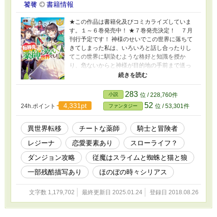
饕餮
書籍情報
★この作品は書籍化及びコミカライズしていま
す。１～６巻発売中！ ★７巻発売決定！ ７月
刊行予定です！ 神様のせいでこの世界に落ちて
きてしまった私は、いろいろと話し合ったりし
てこの世界に馴染むような格好と知識を授か
り、危ないからと神様が目的地の手前まで送っ
てくれた。 職業は【薬師】。私がハーブなどの
知識が多少あったことと、その世界と地球の名
前が一緒だったこと、もともと数が少ないこと
283
小説
位 / 228,760件
から、職業は【薬師】にしてくれたらしい。 神
52
4,331pt
24h.ポイント
位 / 53,301件
ファンタジー
様にもらったものを握り締め、ドキドキしなが
らも国境を無事に越え、街でひと悶着あったか
ら買い物だけしてその街を出た。 街道を歩いて
異世界転移
チートな薬師
騎士と冒険者
いる途中で、魔神族が治める国の王都に帰ると
レジーナ
恋愛要素あり
スローライフ？
いう魔神族の騎士と出会い、それが縁で、王都
に住むようになる。 薬を作ったり、ダンジョン
ダンジョン攻略
従魔はスライムと蜘蛛と猫と狼
に潜ったり、トラブルに巻き込まれたり、冒険
者と仲良くなったりしながら、秘密があってそ
一部残酷描写あり
ほのぼの時々シリアス
れを話せないヒロインと、ヒロインに一目惚れ
した騎士の恋愛話がたまーに入る、転移（転
文字数 1,179,702
最終更新日 2025.01.24
登録日 2018.08.26
生）したヒロインのお話。