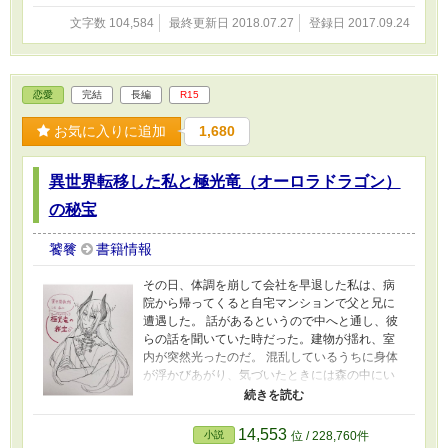
っていますが、あくまでもフィクションです。
文字数 104,584
最終更新日 2018.07.27
登録日 2017.09.24
恋愛
完結
長編
R15
お気に入りに追加
1,680
異世界転移した私と極光竜（オーロラドラゴン）
の秘宝
饕餮
書籍情報
その日、体調を崩して会社を早退した私は、病
院から帰ってくると自宅マンションで父と兄に
遭遇した。 話があるというので中へと通し、彼
らの話を聞いていた時だった。建物が揺れ、室
内が突然光ったのだ。 混乱しているうちに身体
が浮かびあがり、気づいたときには森の中にい
て……。 そこで出会った人たちに保護されたけ
れど、彼が大事にしていた髪飾りが飛んできて
私の髪にくっつくとなぜかそれが溶けて髪の色
14,553
小説
位 / 228,760件
が変わっちゃったからさあ大変！ どうなっちゃ