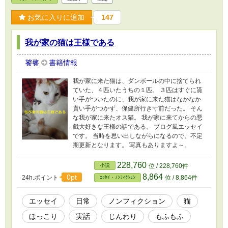
話です。 ★超不定期更新です。ネタが出来次第
の更新となります。 ★カクヨムにも掲載してい
お気に入りに追加
147
ます。 ★画像はフリー素材を利用しています。
我が家の猫は王様である
饕餮
書籍情報
我が家に来た猫は、ダンボールの中に捨てられ
ていた、４匹いたうちの１匹。 ３匹はすぐに貰
い手がついたのに、我が家に来た猫はなかなか
貰い手がつかず、保健所行き寸前だった。 そん
な我が家に来たオス猫。 我が家に来てからの悪
戯大好きな王様の話である。 ブログ風エッセイ
です。 当時を思い出しながらになるので、不定
期更新となります。 写真もありますよ～。
228,760
小説
位 / 228,760件
8,864
0pt
24h.ポイント
位 / 8,864件
ｴｯｾｲ・ﾉﾝﾌｨｸｼｮﾝ
エッセイ
日常
ノンフィクション
猫
ほっこり
実話
じんわり
もふもふ