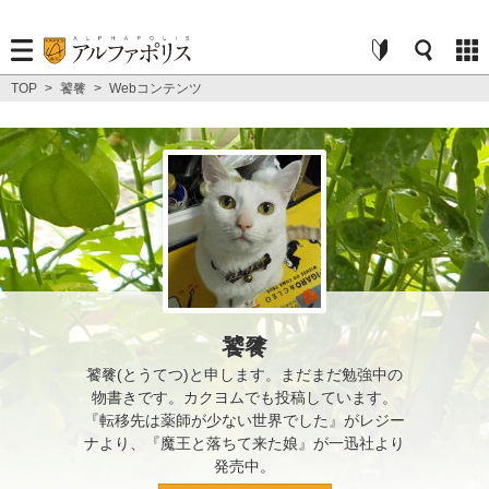
TOP
>
饕餮
>
Webコンテンツ
饕餮
饕餮(とうてつ)と申します。まだまだ勉強中の
物書きです。カクヨムでも投稿しています。
『転移先は薬師が少ない世界でした』がレジー
ナより、『魔王と落ちて来た娘』が一迅社より
発売中。