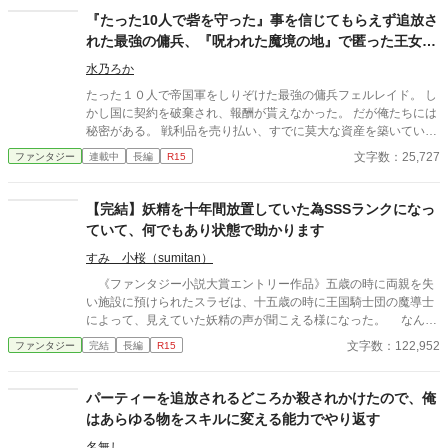
『たった10人で砦を守った』事を信じてもらえず追放さ
れた最強の傭兵、『呪われた魔境の地』で匿った王女と
理想の拠点に作り上げます
水乃ろか
たった１０人で帝国軍をしりぞけた最強の傭兵フェルレイド。 し
かし国に契約を破棄され、報酬が貰えなかった。 だが俺たちには
秘密がある。 戦利品を売り払い、すでに莫大な資産を築いていた
のだ。 その莫大な資金を元手に、静かに暮らそうと王都に戻る途
文字数：25,727
ファンタジー
連載中
長編
R15
中、盗賊に襲われていた一台の馬車を救出する。 乗っていたのは
美しい王女様で、そのお礼としてなぜか『領地』を貰えることに
なってしまった。 だが、そこは誰も住んでいない『呪われた地』
【完結】妖精を十年間放置していた為SSSランクになっ
と云われる辺境の魔境。 ……いいじゃん！ 誰もいないなんて好
ていて、何でもあり状態で助かります
都合！ 悠々自適に暮らそうと意気込む俺だったが、行きの馬車に
隠れていたのは、なんと先ほど助けた王女様！？ どうやら王城で
すみ 小桜（sumitan）
酷い扱いを受けていた彼女は、城を捨てて俺についてきたらし
《ファンタジー小説大賞エントリー作品》五歳の時に両親を失
い。 王女様は命を狙われており、戻れば殺されるらしい。 ならば
い施設に預けられたスラゼは、十五歳の時に王国騎士団の魔導士
一緒に連れて行くしかあるまい。 資金もあるし、誰も居ない領地
によって、見えていた妖精の声が聞こえる様になった。 なんと
も貰えて好き勝手できる。 これって最高なのでは？ ※マルチ投稿
十年間放置していたせいでSSSランクになった名をラスと言う妖
文字数：122,952
ファンタジー
完結
長編
R15
しています。
精だった！ 冒険者になったスラゼは、施設で一緒だった仲間レ
ンカとサツナと共に冒険者協会で借りたミニリアカーを引いて旅
立つ。 ラスは、リアカーやスラゼのナイフにも加護を与え、軽
パーティーを追放されるどころか殺されかけたので、俺
くしたりのこぎりとして使えるようにしてくれた。そこでスラゼ
はあらゆる物をスキルに変える能力でやり返す
は、得意なDIYでリアカーの改造、テーブルやイス、入れ物など
を作って冒険を快適に変えていく。 そして何故か三人は、可愛
名無し