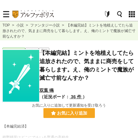
TOP
>
小説
>
ファンタジー小説
>
【本編完結】ミントを地植えしてたら追
放されたので、気ままに商売をして暮らします。え、俺のミントで魔族が滅亡寸
前なんすか？
ファンタジー
連載中
長編
【本編完結】ミントを地植えしてたら
追放されたので、気ままに商売をして
暮らします。え、俺のミントで魔族が
滅亡寸前なんすか？
双葉 鳴
（近況ボード：
36 件
）
お気に入りに追加して更新通知を受け取ろう
お気に入り追加
【本編完結済】
植野耕平はどこにでもいる普通の高校生。