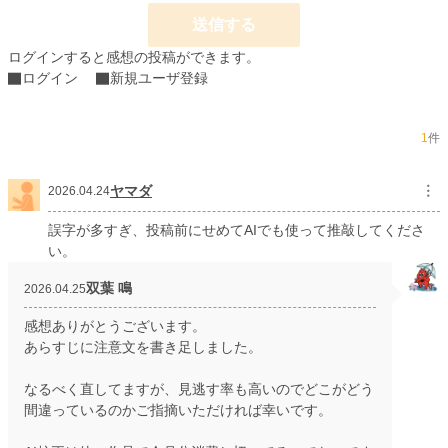
その成長速度は耕平を持ってしても制御し切れるものではなかった。
送信する
ログインすると感想の投稿ができます。
ログイン
新規ユーザ登録
……これは人類（上限レベル３００）VS魔族（上限レベル８００）の戦いにし
れっと混ざるミント使い（レベル上限なし）のお話。
1
件
※あと雑草の如く生えてくる誤字が非常に目立ちますがご了承ください。
ヤマダ
︙
2026.04.24
hotランキング最高2位（4/25）
誤字が多すぎ、投稿前にせめてAIでも使って推敲してくださ
本編完結後稀に【おまけ】が更新されます。
い。
小説
17,120 位 / 228,730 件
双葉 鳴
2026.04.25
ファンタジー
2,953 位 / 53,294 件
感想ありがとうございます。
あらすじに注意文を書き足しました。
お気に入り
140
24h.ポイント
42 pt
なるべく直してますが、見逃す率も高いのでどこがどう
間違っているのかご指摘いただければ幸いです。
文字数
400,845