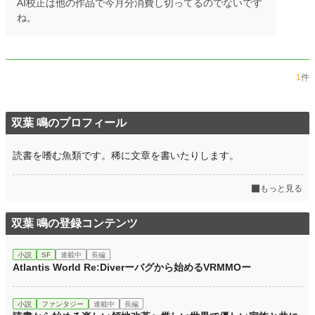
AI校正は他の作品で今月分消費し切ってるのでないです
更新日時
2026.06.07 07:04
ね。
初回公開日時
2026.04.19 00:10
週間ポイント
126 pt (31,014 位)
月間ポイント
784 pt (27,629 位)
1
件
年間ポイント
60,975 pt (8,991 位)
双葉 鳴のプロフィール
累計ポイント
61,066 pt (40,053 位)
読書を嗜む魚類です。稀に文章を書いたりします。
もっと見る
双葉 鳴の登録コンテンツ
小説
SF
連載中
長編
Atlantis World Re:Diverーバグから始めるVRMMOー
小説
ファンタジー
連載中
長編