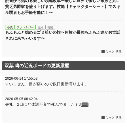
読書から始める楽しい領地改革〜厳しい世界で優しい家族と共に
貧乏男爵家を盛り上げます。技能【キャラクターシート】でスキ
ル弱者もお手軽有能に！〜
小説
ファンタジー
完結
長編
もふもふと始めるゴミ拾いの旅〜何故か最強もふもふ達がお世話
されに来ちゃいます〜
もっと見る
双葉 鳴の近況ボードの更新履歴
2026-06-14 17:55:53
すいません、目が痛いので数日更新滞ります。
2026-05-05 08:42:04
失礼、2日ほど体調不良で死んでました (¦3[▓▓]
もっと見る