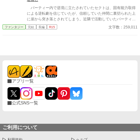
いモモンガ風モンスターの加護まで貰うのだった。
パーティー内で逆境に立たされていたセクトは、固有能力取得
による逆転劇を信じていたが、信頼していた仲間に裏切られた上
に崖から突き落とされてしまう。近隣で活動していたパーティー
のおかげで奇跡的に一命をとりとめたセクトは、かつての仲間た
文字数：259,011
ファンタジー
完結
長編
R15
ちへの復讐とともに、助けてくれた者たちへの恩返しを誓うのだ
った。
アプリ一覧
公式SNS一覧
ご利用について
利用規約
ヘルプ