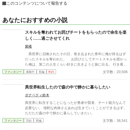
このコンテンツについて報告する
あなたにおすすめの小説
スキルを奪われてお詫びチートをもらったので余生を楽
しく……過ごさせてくれ
紫楼
異世界に召喚されたその日、巻き込まれた青年に俺が得るはず
だったスキルを奪われた。 お詫びとしてチートスキルを授かっ
た俺は、第二の人生くらい好きに生きようと旅に出る。 行き着い
た先は、寂れた町の場末の酒場だ。 なぜか客は男ばかりだが、
文字数：20,506
ファンタジー
連載中
長編
R15
日雇い冒険者や恐妻家の肉屋たちとの気楽な毎日は悪くない。
……ただ一人、どう見ても貴族のような美青年がこの地味な酒場
へ通ってくる理由だけは、さっぱりわからない。 「お前らツケは
異世界転生したので森の中で静かに暮らしたい
やめろ」 そんな穏やかな日々を送っていたはずなのに、ある
ボナペティ鈴木
日、酒場へ厄介な依頼が舞い込んできた――。 他サイトでも掲
載しています。 不定期更新です。
異世界に転生することになったが勇者や賢者、チート能力なんて
必要ない。 強靭な肉体さえあれば生きていくことができるはず。
ただただ森の中で静かに暮らしていきたい。
文字数：36,541
ファンタジー
完結
長編