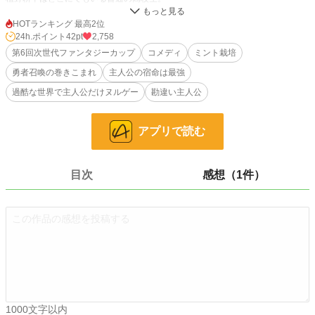
親友や幼馴染と一緒に学校からの帰宅中、謎の光に包まれたかと思ったら、気が
つけば異世界！
HOTランキング 最高2位
24h.ポイント
42pt
2,758
親友たちは勇者と聖女。しかし耕平が授かったのは『ミント栽培』という不名誉
第6回次世代ファンタジーカップ
コメディ
ミント栽培
な宿命だった。
勇者召喚の巻きこまれ
主人公の宿命は最強
本人は弱いまま、宿命だけが爆速で成長する！
過酷な世界で主人公だけヌルゲー
勘違い主人公
無自覚のまま王城をミントまみれにした耕平は、親友の援護射撃虚しく国外追放
を受けてしまった！
アプリで読む
「ゲームだったら、このまま冒険者か」
が、耕平自体は弱いのでほとんど仕事がない。
目次
感想（1件）
仕方なく選んだ日雇いの皿洗いのバイト。
しかしこの仕事が耕平に新たな可能性を示すのだった！
「なるほどな、地植えは最悪だが生やす場所を限定すれば化けるぞこれ」
耕平はワンアイディアでさまざまなミント商品を売り出していく。
やがて信仰が生まれ、ミントに様々な付加価値がつけられていく。
「え、お前いつの間にそんなことできるようになったんだよ、怖いわ」
1000文字以内