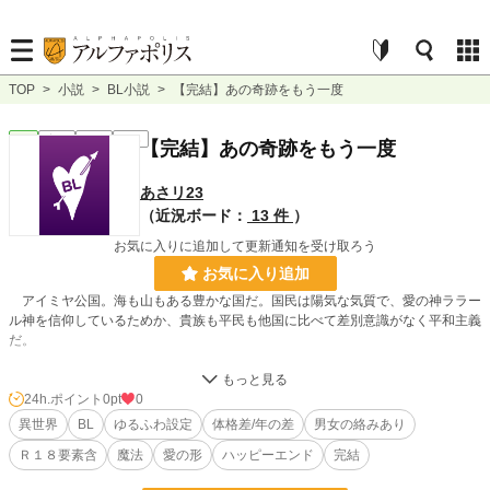
TOP
>
小説
>
BL小説
>
【完結】あの奇跡をもう一度
BL
完結
長編
R18
【完結】あの奇跡をもう一度
あさリ23
（近況ボード：
13 件
）
お気に入りに追加して更新通知を受け取ろう
お気に入り追加
アイミヤ公国。海も山もある豊かな国だ。国民は陽気な気質で、愛の神ララー
ル神を信仰しているためか、貴族も平民も他国に比べて差別意識がなく平和主義
だ。
僕はそんな温厚な国の魔法学園の教師として今日から働く。アイミヤ公国の隣
国である僕の出身地、フェルティエ皇国からの旅路は初めての仕事への期待で胸
24h.ポイント
0pt
0
を膨らませていた。
異世界
BL
ゆるふわ設定
体格差/年の差
男女の絡みあり
Ｒ１８要素含
魔法
愛の形
ハッピーエンド
完結
そう、あの部屋に入るまでは……。