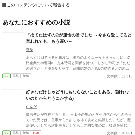
このコンテンツについて報告する
あなたにおすすめの小説
『捨てたはずのΩが運命の番でした ～今さら愛してると
言われても、もう遅い～
雪兎
あらすじ Ωである朝霧湊は、事故のような一夜をきっかけに、名
門企業の御曹司α・九条玲司と関係を持つ。 しかし玲司は「ただ
の過ちだ」と湊を切り捨て、政略結婚のためβの婚約者との未来
を選んだ。 深く傷ついた湊は、彼の前から姿を消す。 数か月後―
文字数：12,313
BL
完結
短編
―。 湊の身体は、これまで誰も知らなかった希少な『遅咲きΩ』
として覚醒する。 その瞬間、玲司は初めて湊こそが運命の番だっ
たと知る。 「戻ってきてくれ」 今さら必死に追いかけてくる玲
好きなだけじゃどうにもならないこともある。(譲れな
司。 だが湊の隣には、自分を支え続けてくれた医師のα・神崎伊
いのだからどうにかする)
織がいた。 「あなたは俺を捨てたでしょう」 後悔に苦しむα、執
着する第二のα、そして希少Ωを巡る陰謀。 もう二度と傷つきた
かんだ
くないΩが最後に選ぶ相手とは――。 捨てた側の後悔と執着が加
魔法使いが存在する世界。 皇太子の攻めと学生時代から付き合っ
速する、すれ違いオメガバースBL。
ていた受けは、皇帝からの許しも得て攻めと結婚した。だが、魔
法使いとしても次期皇帝としても天才的な攻めに、後継を望む周
囲は多い。 好きなだけではどうにもならないと理解している受け
文字数：38,661
BL
完結
短編
R18