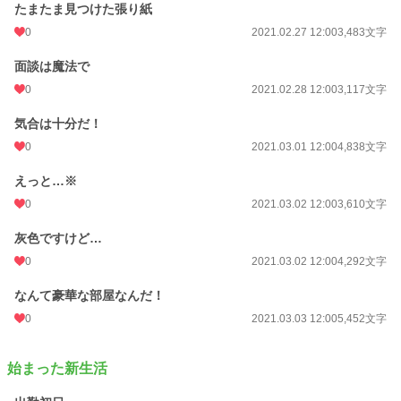
たまたま見つけた張り紙
更新日時
2021.05.19 18:00
0
2021.02.27 12:00
3,483文字
初回公開日時
2021.02.26 12:00
面談は魔法で
初回完結日時
2021.05.19 18:23
0
2021.02.28 12:00
3,117文字
週間ポイント
14 pt (70,247 位)
気合は十分だ！
月間ポイント
105 pt (64,672 位)
0
2021.03.01 12:00
4,838文字
年間ポイント
1,737 pt (70,751 位)
えっと…※
累計ポイント
55,695 pt (42,150 位)
0
2021.03.02 12:00
3,610文字
灰色ですけど…
0
2021.03.02 12:00
4,292文字
なんて豪華な部屋なんだ！
0
2021.03.03 12:00
5,452文字
始まった新生活