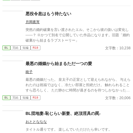
は、攻めに後継を作ることを進言するしかなく…。
悪役令息はもう待たない
月岡夜宵
突然の婚約破棄を言い渡されたエル。そこから彼の扱いは変化し
――？ ※かつて別名で公開していた作品になります。旧題「婚約
破棄から始まるラブストーリー」
文字数：10,238
BL
完結
短編
R18
最悪の婚姻から始まるただ一つの愛
統子
最悪の婚姻だった。 皇太子の正室として迎えられながら、 与えら
れたのは祝福ではなく、冷たい部屋と拒絶だけ。 触れられること
すら恐ろしく、 ただ静かに時間が過ぎるのを待つしかなかった。
けれど—— 差し出された手は、思っていたものとは違っていた。
文字数：20,006
BL
完結
短編
R18
無理に触れない。 急がない。 ただ、こちらの様子を確かめるよう
に、少しずつ距離を縮めてくる。 気づけば、隣に座ることが当た
り前になり、 言葉を交わす時間が、夜の習慣になっていた。 触れ
BL団地妻-恥じらい新妻、絶頂淫具の罠-
られるたびに怖さは消え、 代わりに残るのは、離れがたい温も
おととななな
り。 これは、最悪の婚姻から始まった関係が、 やがて“ただ一
人”へと変わっていく物語。 望まれなかったはずのはじまりが、
タイトル通りです。 楽しんでいただけたら幸いです。
いつしか、何よりも大切なものになるまでの—— 静かで、優し