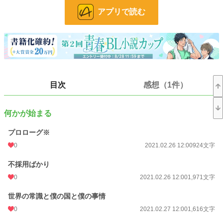
自分の育った国とこの国の考えの違いに戸惑い、先輩教師の研究や実験に巻き
アプリで読む
込まれながら、学園での生活を送る。
「今日はどうしたの？」
部屋に入ってくる生徒に声をかけて…
ーーーーー
目次
感想（1件）
1作目と世界が同じですが、時間の流れは違います。前作の続きになりますが、
前作を読まずともわかる内容になってると思います（多分）
また、前作の登場人物が一部出てきます。
直接的な表現には※がついています。
何かが始まる
プロローグ※
小説
228,637 位 / 228,637 件
0
2021.02.26 12:00
924文字
BL
31,391 位 / 31,391 件
不採用ばかり
お気に入り
67
0
2021.02.26 12:00
1,971文字
24h.ポイント
0 pt
世界の常識と僕の国と僕の事情
0
2021.02.27 12:00
1,616文字
文字数
265,453