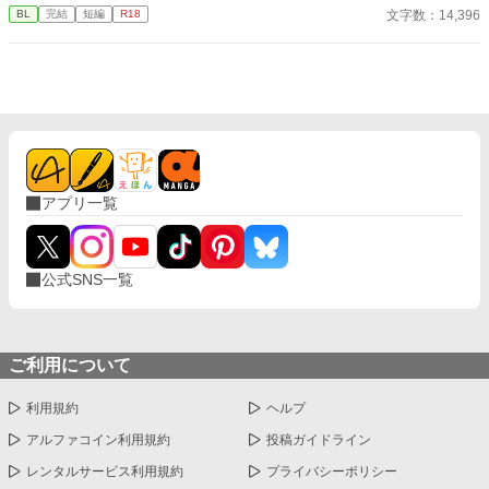
文字数：14,396
BL
完結
短編
R18
い、溺れるような愛の記録。
アプリ一覧
公式SNS一覧
ご利用について
利用規約
ヘルプ
アルファコイン利用規約
投稿ガイドライン
レンタルサービス利用規約
プライバシーポリシー