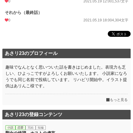
0
2021.05.19 12:00
1,537文字
それから（最終話）
0
2021.05.19 18:00
4,304文字
あさリ23のプロフィール
趣味でなんとなく思いついた話を書きはじめました。表現力も乏
しい、ひよっこですがよろしくお願いいたします。 小説家になろ
うでも同じ名前で投稿しています。 リハビリ開始中。イラスト提
供はあリんこ様です。
もっと見る
あさリ23の登録コンテンツ
小説
恋愛
完結
短編
聖女の絶望、ホストの虚言