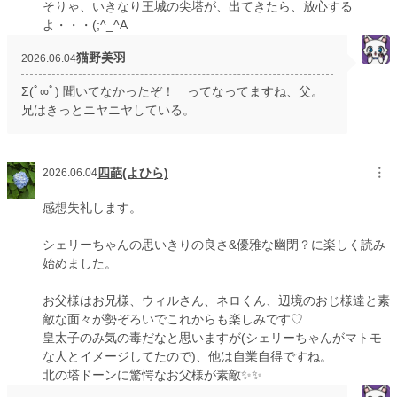
そりゃ、いきなり王城の尖塔が、出てきたら、放心する
よ・・・(;^_^A
猫野美羽
2026.06.04
Σ(ﾟ∞ﾟ) 聞いてなかったぞ！ ってなってますね、父。
兄はきっとニヤニヤしている。
四葩(よひら)
︙
2026.06.04
感想失礼します。
シェリーちゃんの思いきりの良さ&優雅な幽閉？に楽しく読み
始めました。
お父様はお兄様、ウィルさん、ネロくん、辺境のおじ様達と素
敵な面々が勢ぞろいでこれからも楽しみです♡
皇太子のみ気の毒だなと思いますが(シェリーちゃんがマトモ
な人とイメージしてたので)、他は自業自得ですね。
北の塔ドーンに驚愕なお父様が素敵✨✨