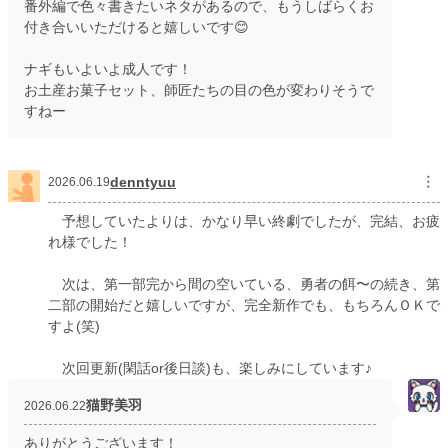
番外編で色々書きたいネタがあるので、もうしばらくお
付き合いいただけると嬉しいです😊
ナギもいよいよ成人です！
お土産お菓子セット、師匠たちの目の色が変わりそうで
すねー
denntyuu
︙
2026.06.19
予想していたよりは、かなり早い終劇でしたが、完結、お疲
れ様でした！
次は、第一部完から間の空いている、勇者の餌〜の続き、第
二部の開始だと嬉しいですが、完全新作でも、もちろんＯＫで
すよ(笑)
次回更新(閑話or後日談)も、楽しみにしています♪
猫野美羽
2026.06.22
ありがとうございます！