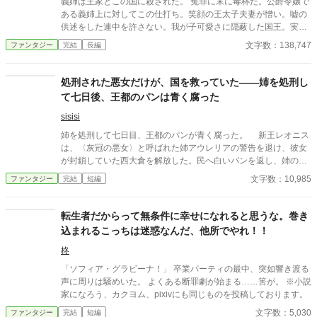
義姉は王家とこの国に殺された。 冤罪に末に毒杯だ。公爵令嬢で
鴎〉号を使うと告げた。 「この毛布、少し獣臭いのですもの」 カ
ある義姉上に対してこの仕打ち。笑顔の王太子夫妻が憎い。嘘の
ミラも救援物資を邪魔扱いし、自分の衣装と家具を優先する。 け
供述をした連中を許さない。我が子可愛さに隠蔽した国王。実の
れどルーカスは、大切な二つの事実を軽んじていた。 〈暁の鴎〉
娘を信じなかった義父。 全ての復讐を終えたミゲルは義姉の墓前
文字数：138,747
ファンタジー
完結
長編
号は、結婚が成立するまではオリヴィアの所有物。そして船員た
で報告をした直後に世界が歪む。目を覚ますとそこには亡くなっ
ちを雇っているのは、オリヴィアの実家である。 救援先を治める
た義姉の姿があった。過去に巻き戻った事を知ったミゲルは今度
フレデリック辺境伯は、島の備蓄があと二日だと伝えても、オリ
こそ義姉を守るために行動する。 巻き戻った世界は同じようで違
処刑された悪女だけが、国を救っていた――姉を処刑し
ヴィアへ命令しない。 「この船をどうするかは、あなたが決めて
う。その違いは吉とでるか凶とでるか……。
て七日後、王都のパンは青く腐った
ください」 裏切られた痛みを抱えながら、オリヴィアは自分で救
援続行を決める。船員たちと物資を積み戻し、翌朝、予定どおり
sisisi
出航すると宣言した。 それでもルーカスは、招待客の前ならオリ
ヴィアは逆らえないと考え、新婚旅行の出航式を強行する。 「錨
姉を処刑して七日目、王都のパンが青く腐った。 新王レオニス
を上げろ。出航だ！」 しかし、船員は誰一人動かなかった。 これ
は、〈灰冠の悪女〉と呼ばれた姉アウレリアの警告を退け、彼女
は、自分を財産として扱った元婚約者と愛人を直接船から降ろ
が封鎖していた西大倉を解放した。民へ白いパンを返し、姉の圧
し、救援を成功させた海運令嬢が、船と信用、新しい定期航路、
政を終わらせる。それが正しい王の最初の仕事だと信じていた。
文字数：10,985
ファンタジー
完結
短編
そして判断を尊重してくれる相手との未来を自分の手で選び直す
しかし、配られたパンの内側には青い筋が走り、口にした者た
物語。 全6話・完結。直接ざまぁ、お仕事上の正当評価、対等な
ちが次々と倒れていく。 処刑台で姉が残した言葉を思い出した
関係から始まる異世界恋愛です。 婚約を解消するという申し出
レオニスは、王城の鐘を三度鳴らす。すると現れたのは、姉の秘
転生者だからって無条件に幸せになれると思うな。巻き
は、受け入れます。 ですが、この船をどう使うかまで、あなたに
密警察だと恐れられていた〈灰衣隊〉だった。 封鎖された穀
込まれるこっちは迷惑なんだ、他所でやれ！！
決めさせるつもりはありません。
物、焼かれた畑、外国への送金、王都から遠ざけられた軍隊。姉
の悪政とされたすべては、王国を青灰病から守るための非常措置
柊
だった。 自分が信じたい言葉だけを選び、姉へ毒杯を渡したこ
「ソフィア・グラビーナ！」 卒業パーティの最中、突如響き渡る
とを知るレオニス。彼は姉が残した七つの報告書を読み、公爵の
声に周りは騒めいた。 よくある断罪劇が始まる……筈が。 ※小説
逃亡を自らの判断で阻止する。 その南門へ、安全な穀物を積ん
家になろう、カクヨム、pixivにも同じものを投稿しております。
だ長い輸送隊が到着した。先頭の馬車から降りた人物を見て、レ
文字数：5,030
ファンタジー
完結
短編
オニスは言葉を失う。 悪女として処刑された有能な王女と、民