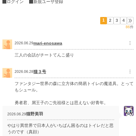
ログイン
新規ユーザ登録
最強の大魔法使いの生まれ変わり、シェリーは、もう我慢することをやめた。
これからは楽しく怠惰に生きていくわ。北の塔って、とっても快適！
悪役令嬢は牢獄暮らしを満喫する。
1
2
3
4
86
件
mari-enosawa
︙
2026.06.29
小説
1,227 位 / 228,894 件
三人の会話がチートてんこ盛り
ファンタジー
200 位 / 53,343 件
お気に入り
2,989
猫３号
︙
2026.06.28
24h.ポイント
1,171 pt
ファンタジー世界の森に立方体の簡易トイレの魔道具。とって
もシュール。
文字数
130,165
更新日時
2026.06.29 00:12
勇者君、屑王子のご先祖様とは思えない好青年。
初回公開日時
2026.05.05 00:53
猫野美羽
2026.06.29
週間ポイント
10,869 pt (898 位)
やはり異世界で日本人がいちばん困るのはトイレだと思
うのです（真顔）
月間ポイント
57,826 pt (738 位)