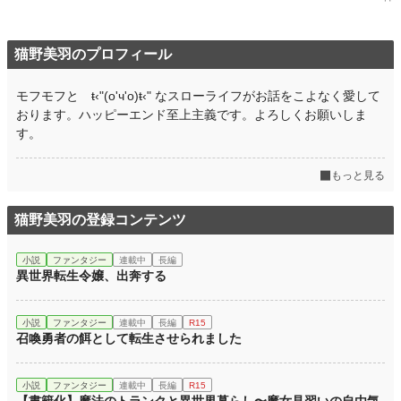
猫野美羽のプロフィール
モフモフと ŧ‹"(o'ч'o)ŧ‹" なスローライフがお話をこよなく愛して
おります。ハッピーエンド至上主義です。よろしくお願いしま
す。
もっと見る
猫野美羽の登録コンテンツ
小説
ファンタジー
連載中
長編
異世界転生令嬢、出奔する
小説
ファンタジー
連載中
長編
R15
召喚勇者の餌として転生させられました
小説
ファンタジー
連載中
長編
R15