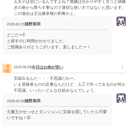
王太子は別にいるんですよね？廃嫡は分かりやすく言うと跡継
ぎの座から降ろす事なので適切な使い方ではないと思います。
この場合は王位継承権の剥奪かと。
猫野美羽
2026.06.15
どこだー⁉︎
と探すのに時間がかかりました。
ご指摘ありがとうございます。直しましたー！
今日はお肉が安い
︙
2026.06.09
宝箱出るんだ・・・不思議だわー。
いえ冒険者ものの定番なんだけど、人工で作って出るのが何か
不思議。いったいどんな仕組みなんでしょう。
猫野美羽
2026.06.09
元魔王がせっせとダンジョンに宝箱を隠していたら可愛
いですね！🤭