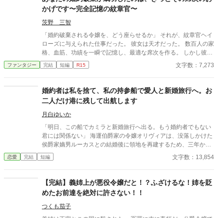
かげです〜完全記憶の紋章官〜
茨野 三智
「婚約破棄される令嬢を、どう座らせるか」 それが、紋章官ヘイ
ローズに与えられた仕事だった。 彼女は天才だった。 数百人の家
格、血筋、功績を一瞬で記憶し、最適な席次を作る。 しかし彼女
には一つだけ欠点があった。 人の感情が分からない。 「正しい席
文字数：7,273
ファンタジー
完結
短編
R15
順なら問題ありません」 そう信じていた彼女は、婚約破棄の裏に
隠された王家の思惑と、発明家令嬢の未来を知る。 一枚の席次表
によって救われた令嬢。 そして後に王国を変える発明。 誰にも知
婚約者は私を捨て、私の持参船で愛人と新婚旅行へ。お
られない場所で、彼女は未来を書き換えていた。
二人だけ港に残して出航します
月白ゆいか
「明日、この船でカミラと新婚旅行へ出る。もう婚約者でもない
君には関係ない」 海運伯爵家の令嬢オリヴィアは、没落しかけた
侯爵家嫡男ルーカスとの結婚後に領地を再建するため、三年かけ
て持参船〈暁の鴎〉号を準備してきた。 船員をそろえ、航路を整
文字数：13,854
恋愛
完結
短編
え、翌朝には嵐で被害を受けた島々へ出航する予定だった。船倉
には、備蓄があと二日で尽きる島民へ届ける食糧、薬、毛布が積
まれている。 ところが出航前日、港へ着いたオリヴィアが見たの
【完結】義姉上が悪役令嬢だと！？ふざけるな！姉を貶
は、船から降ろされる救援物資と、代わりに積み込まれる衣装
めたお前達を絶対に許さない！！
箱、酒樽、鏡台、長椅子だった。 船上にはルーカスと、その愛人
カミラがいる。 ルーカスはオリヴィアとの婚約を一方的に解消
つくも茄子
し、カミラとの婚礼と新婚旅行、さらに自分の私的事業へ〈暁の