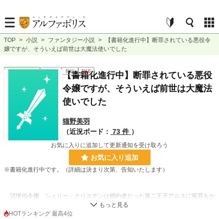
TOP
>
小説
>
ファンタジー小説
>
【書籍化進行中】断罪されている悪役令
嬢ですが、そういえば前世は大魔法使いでした
ファンタジー
連載中
長編
R15
【書籍化進行中】断罪されている悪役
令嬢ですが、そういえば前世は大魔法
使いでした
猫野美羽
（近況ボード：
73 件
）
お気に入りに追加して更新通知を受け取ろう
お気に入り追加
※書籍化進行中です。（詳細は決まり次第、告知いたします）
辺境伯令嬢、シェリー・クリステンは婚約者だった第二王子アルスに冤罪をか
けられ、断罪された。
彼の傍らには聖女候補の少女、マーガレットの姿がある。ご丁寧に取り巻きを
HOTランキング 最高4位