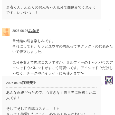
年間ポイント
勇者くん、ふたりのお兄ちゃん気分で面倒みてくれそう
1,869,543 pt (166 位)
です。いいやつ…！
累計ポイント
1,877,343 pt (3,031 位)
みきぽ
︙
2026.06.26
番外編の続き楽しみです。
それにしても、サラとユウマの両親ってネグレクトの代表みた
いで腹立ちました。
気分を変えて肉球コスメですが、ミルフィーのミャオパウズア
イシャドウパレットがすごく可愛いです。アイシャドウだけじ
ゃなく、チークやハイライトにも使えます🐾
猫野美羽
2026.06.29
あんな両親だったので、心置きなく異世界に転移した二
人です！
そしてそして肉球コスメ……！✨
さっそく検索したところ、めちゃくちゃかわいい……！