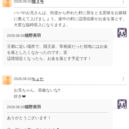
猫３号
︙
2026.06.03
パパやお兄さんは、街道から外れた村に宿をとる意味をお姫様
に教えて上げましょう。途中の村に辺境伯家がお金を落とす。
大変な臨時収入になりますよ。
猫野美羽
2026.06.04
王都に近い場所で、国王派、宰相派だった領地にはお金
を落としたくなかったのです。笑
辺境領近くなったら、お金を落とす予定です！
ちょた
︙
2026.06.03
お兄ちゃん、容赦ないな‼️
好き❤️
猫野美羽
2026.06.03
ありがとうございます！