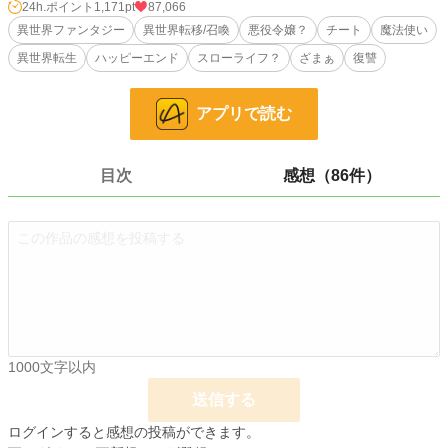
引き連れて、わざわざ学園の卒業パーティの場で。
24h.ポイント
1,171pt
87,066
そのまま有無を言わさず、凶悪犯用の牢獄、北の塔に押し込められたシェリー
異世界ファンタジー
異世界転移/召喚
悪役令嬢？
チート
魔法使い
だが、ふと気付いた。
異世界転生
ハッピーエンド
スローライフ？
ざまぁ
復讐
（そう言えば、わたくし前世は大魔法使いでしたわ）
アプリで読む
何の気なしに指を振るえば、前世で修得した魔法は全て使えるようだ。
しかもなぜか、今生では初めて使うはずの空間魔法、【アイテムボックス】内
には前世がっつり溜め込んでいたお宝の数々はもちろんのこと、気に入りの家具
や魔道具、着心地の良い服に食糧まで大量に収納されていた。
目次
感想（86件）
（これだけ物資があれば、北の塔でも快適に過ごせそうね？）
こうして、前世が大魔法使いだったシェリーは劣悪な牢獄を快適に改装し、楽
しい北の塔暮らしを始めた。
面倒な王子妃教育をサボれるなんて、とても幸せ。仕事が溜まって困る？ 知
りませんわ。元々わたくしのお仕事じゃなかったものですもの。
最強の騎士、辺境の守護神たる父が大激怒して、国が崩壊の危機？ 知りませ
1000文字以内
んわ。お父さまを怒らせたのはわたくしではありませんもの。
送信する
魔の森で魔物の氾濫が？ 知りませんわ、わたくしただの罪人ですし。そうい
うのは聖女さまのお役目では？
ログインすると感想の投稿ができます。