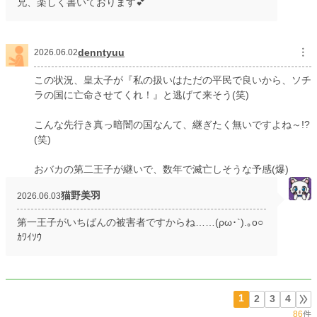
兄、楽しく書いております💕
denntyuu
︙
2026.06.02
この状況、皇太子が『私の扱いはただの平民で良いから、ソチ
ラの国に亡命させてくれ！』と逃げて来そう(笑)
こんな先行き真っ暗闇の国なんて、継ぎたく無いですよね～!?
(笑)
おバカの第二王子が継いで、数年で滅亡しそうな予感(爆)
猫野美羽
2026.06.03
第一王子がいちばんの被害者ですからね……(ρω･`).｡o○
ｶﾜｲｿｳ
1
2
3
4
86
件