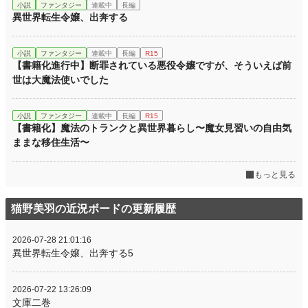
小説
ファンタジー
連載中
長編
異世界転生令嬢、出奔する
小説
ファンタジー
連載中
長編
R15
【書籍化進行中】断罪されている悪役令嬢ですが、そういえば前
世は大魔法使いでした
小説
ファンタジー
連載中
長編
R15
【書籍化】魔法のトランクと異世界暮らし〜魔女見習いの自由気
ままな移住生活〜
もっと見る
猫野美羽の近況ボードの更新履歴
2026-07-28 21:01:16
異世界転生令嬢、出奔する5
2026-07-22 13:26:09
文庫二巻