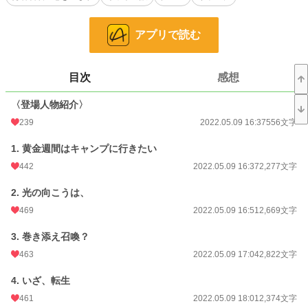
しているらしい。
アプリで読む
「勇者を働かせるための餌として、俺を異世界に転生させるだと？ ふざけん
な！」
異世界の事情を聞き出して、あまりの不穏さと不便な生活状況を知り、ごねる冬
目次
感想
馬に異世界の創造神は様々なスキルや特典を与えてくれた。
日本と同程度は難しいが、努力すれば快適に暮らせるだけのスキルを貰う。
〈登場人物紹介〉
「召喚魔法？ いや、これネット通販だろ」
239
2022.05.09 16:37
556文字
発動条件の等価交換は、大森林の素材をポイントに換えて異世界から物を召喚す
るーーいや、だからコレはネット通販！
1. 黄金週間はキャンプに行きたい
日本製の便利な品物を通販で購入するため、冬馬はせっせと採取や狩猟に励む。
442
2022.05.09 16:37
2,277文字
便利な魔法やスキルを駆使して、大森林と呼ばれる魔境暮らしを送ることになっ
2. 光の向こうは、
た冬馬がゆるいサバイバルありのスローライフを楽しむ、異世界転生ファンタジ
ー。
469
2022.05.09 16:51
2,669文字
3. 巻き添え召喚？
※カクヨムにも掲載中です
463
2022.05.09 17:04
2,822文字
小説
7,594 位 / 228,837 件
4. いざ、転生
461
2022.05.09 18:01
2,374文字
ファンタジー
1,616 位 / 53,329 件