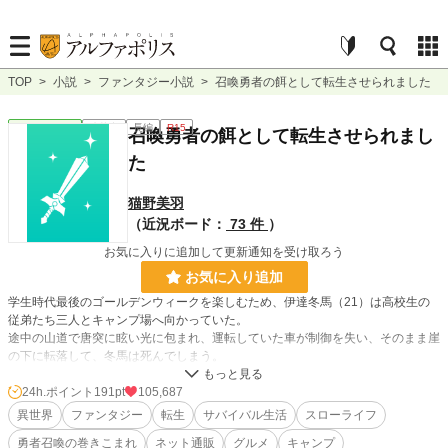
TOP
>
小説
>
ファンタジー小説
>
召喚勇者の餌として転生させられました
ファンタジー
連載中
長編
R15
召喚勇者の餌として転生させられまし
た
猫野美羽
（近況ボード：
73 件
）
お気に入りに追加して更新通知を受け取ろう
お気に入り追加
学生時代最後のゴールデンウィークを楽しむため、伊達冬馬（21）は高校生の
従弟たち三人とキャンプ場へ向かっていた。
途中の山道で唐突に眩い光に包まれ、運転していた車が制御を失い、そのまま崖
の下に転落して、冬馬は死んでしまう。
だが、魂のみの存在となった冬馬は異世界に転生させられることに。
24h.ポイント
191pt
105,687
「俺が死んだのはアイツらを勇者召喚した結果の巻き添えだった？」
異世界
ファンタジー
転生
サバイバル生活
スローライフ
勇者召喚の巻きこまれ
ネット通販
グルメ
キャンプ
しかも、冬馬の死を知った従弟や従妹たちが立腹し、勇者として働くことを拒否