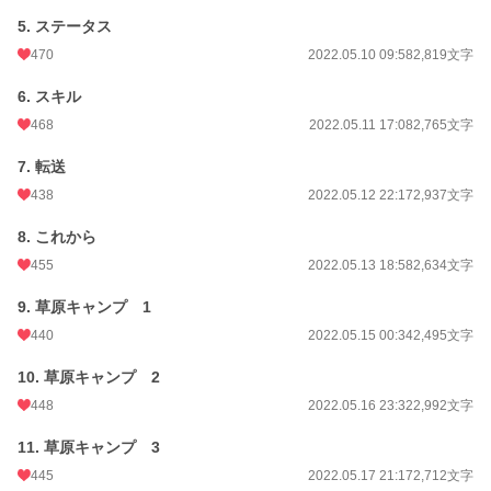
お気に入り
5. ステータス
2,602
470
2022.05.10 09:58
2,819文字
24h.ポイント
191 pt
6. スキル
文字数
651,109
468
2022.05.11 17:08
2,765文字
更新日時
2024.12.16 00:44
7. 転送
初回公開日時
2022.05.09 16:37
438
2022.05.12 22:17
2,937文字
週間ポイント
1,013 pt (8,891 位)
8. これから
月間ポイント
4,985 pt (8,432 位)
455
2022.05.13 18:58
2,634文字
年間ポイント
98,482 pt (6,054 位)
9. 草原キャンプ 1
累計ポイント
3,557,842 pt (1,284 位)
440
2022.05.15 00:34
2,495文字
10. 草原キャンプ 2
448
2022.05.16 23:32
2,992文字
11. 草原キャンプ 3
445
2022.05.17 21:17
2,712文字