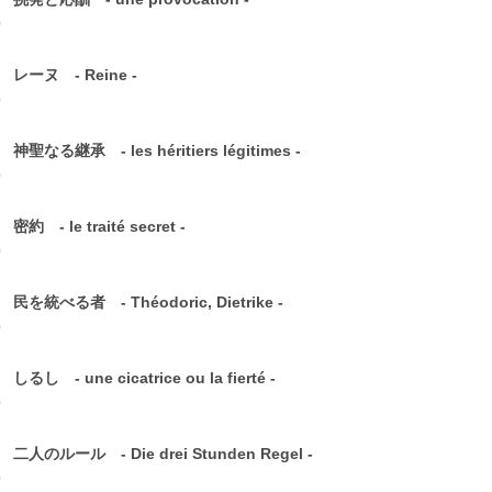
0
 レーヌ - Reine -
0
 神聖なる継承 - les héritiers légitimes -
0
 密約 - le traité secret -
0
 民を統べる者 - Théodoric, Dietrike -
0
 しるし - une cicatrice ou la fierté -
0
 二人のルール - Die drei Stunden Regel -
0