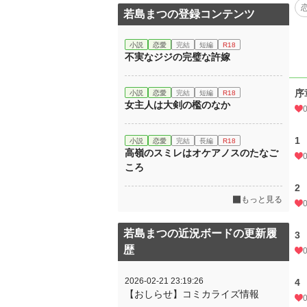
若島まつの登録コンテンツ
小説
恋愛
完結
短編
R18
不実なジジの完璧な許嫁
序章
小説
恋愛
完結
短編
R18
女主人は大剣の檻のなか
1 
小説
恋愛
完結
長編
R18
高嶺のスミレはオケアノスのたなご
ころ
2 
もっと見る
若島まつの近況ボードの更新履
3 
歴
2026-02-21 23:19:26
4 
【おしらせ】コミカライズ情報