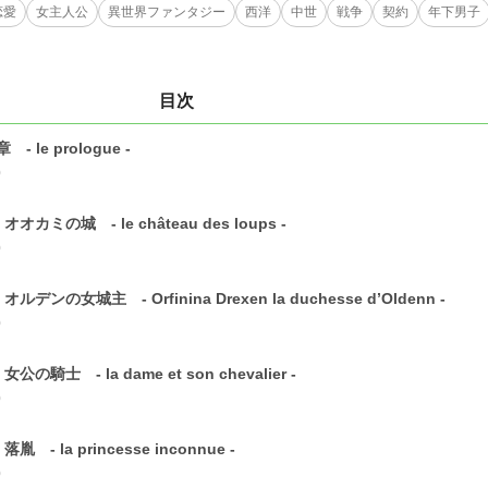
恋愛
女主人公
異世界ファンタジー
西洋
中世
戦争
契約
年下男子
目次
 - le prologue -
0
オオカミの城 - le château des loups -
0
オルデンの女城主 - Orfinina Drexen la duchesse d’Oldenn -
0
女公の騎士 - la dame et son chevalier -
0
落胤 - la princesse inconnue -
0