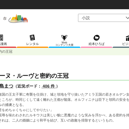
Web
稿漫画
レンタル
絵本ひろば
ビジ
コンテンツ大賞
約の王冠
ーヌ・ルーヴと密約の王冠
島まつ
（近況ボード：
406 件
）
国の王太子軍に奇襲を仕掛け、城と領地を守り抜いたアミラ王国の若きオルデン女
ころが、時同じくして遠く離れた王都が陥落。オルフィニナは臣下と領民の安全を
ルの捕虜となる。
君をめちゃくちゃにしてやりたい」
辱を味わわされたルキウスは美しい貌に悪魔のような笑みを浮かべ、ある密約を
れは、二人の婚姻により和平を結び、互いの政敵を排除するというもの。