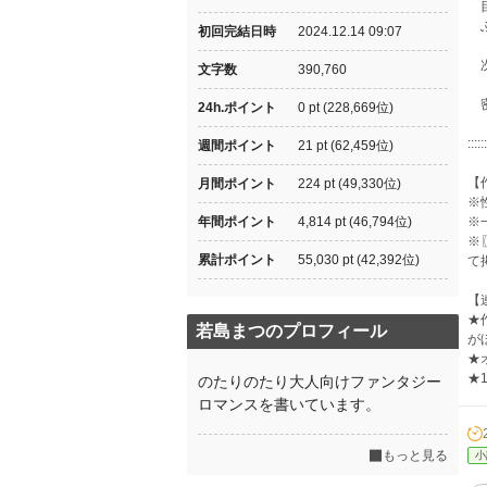
目
ふ
初回完結日時
2024.12.14 09:07
次
文字数
390,760
密
24h.ポイント
0 pt (228,669位)
::::::
週間ポイント
21 pt (62,459位)
【
月間ポイント
224 pt (49,330位)
※
年間ポイント
4,814 pt (46,794位)
※
※
累計ポイント
55,030 pt (42,392位)
て
【
★
若島まつのプロフィール
が
★
★
のたりのたり大人向けファンタジー
ロマンスを書いています。
もっと見る
小