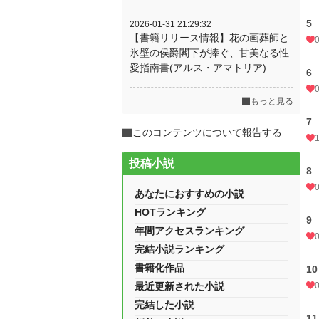
5
2026-01-31 21:29:32
【書籍リリース情報】花の画葬師と
氷壁の侯爵閣下が捧ぐ、甘美なる性
愛指南書(アルス・アマトリア)
6 
もっと見る
7 
このコンテンツについて報告する
投稿小説
8
あなたにおすすめの小説
HOTランキング
9 
年間アクセスランキング
完結小説ランキング
書籍化作品
10
最近更新された小説
完結した小説
11