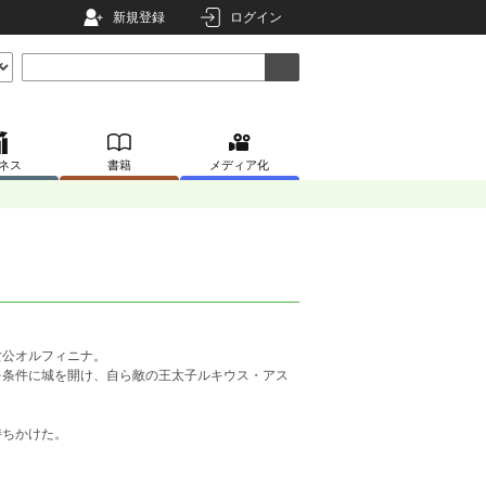
新規登録
ログイン
ネス
書籍
メディア化
公オルフィニナ。
条件に城を開け、自ら敵の王太子ルキウス・アス
持ちかけた。