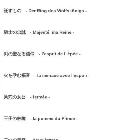
 託すもの - Der Ring des Wolfskönigs -
0
 騎士の忠誠 - Majesté, ma Reine -
0
 剣の聖なる信仰 - l’esprit de l’ épée -
0
 火を孕む福音 - la menace avec l’espoir -
0
2 巣穴の女公 - fermée -
0
 王子の林檎 - la pomme du Prince -
0