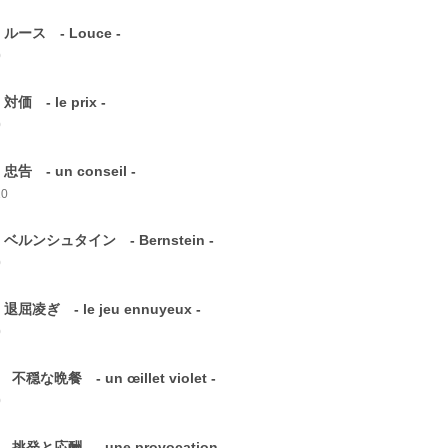
 ルース - Louce -
0
対価 - le prix -
0
忠告 - un conseil -
10
 ベルンシュタイン - Bernstein -
0
退屈凌ぎ - le jeu ennuyeux -
0
 不穏な晩餐 - un œillet violet -
0
 挑発と応酬 - une provocation -