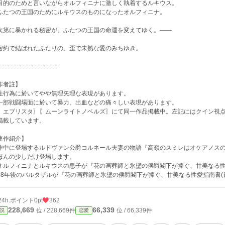
的のためと言いながらオルフィニナに激しく執着するルキウス。
たつの王国のためにルキウスのものになったオルフィニナ。
第に暴かれる秘密が、ふたつの王国の命運を変えてゆく。――
約で結ばれたふたりの、歪で未熟な愛のみちゆき。
::::::::::::::::::::::::::::::::::::::
作者註】
性行為に於いてやや無理矢理な表現があります。
一部戦闘場面に於いて暴力、出血などの痛々しい表現があります。
〖エブリスタ〗〖ムーンライトノベルズ〗にて同一作品掲載中。左記にはクイン視
掲載しています。
連作紹介】
作中に登場するルドヴァン公爵コルネール夫妻の物語『高嶺のスミレはオケアノス
ほんの少しだけ登場します。
オルフィニナとルキウスの息子が『花の画葬師と氷壁の侯爵閣下が捧ぐ、甘美なる性
18年後のバルタザルが『花の画葬師と氷壁の侯爵閣下が捧ぐ、甘美なる性愛指南書(
24h.ポイント
0pt
362
228,669
66,339
位 / 228,669件
位 / 66,339件
説
恋愛