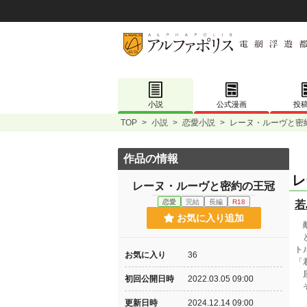
小説
公式漫画
投
TOP
>
小説
>
恋愛小説
>
レーヌ・ルーヴと密
作品の情報
レ
レーヌ・ルーヴと密約の王冠
恋愛
完結
長編
R18
若
お気に入り追加
敵
と
ト
お気に入り
36
「
屈
初回公開日時
2022.03.05 09:00
そ
更新日時
2024.12.14 09:00