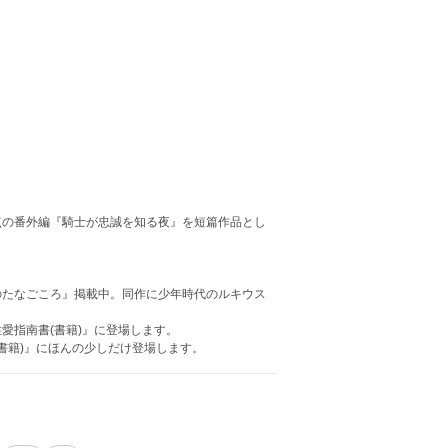
点の番外編『騎士が忠誠を知る夜』を短篇作品とし
のたなごころ』掲載中。同作に少年時代のルキウス
愛指南書(書籍)』に登場します。
書籍)』にほんの少しだけ登場します。