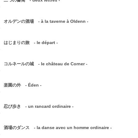
 二つの書簡 - deux lettres -
0
 オルデンの酒場 - à la taverne à Oldenn -
0
 はじまりの旅 - le départ -
0
 コルネールの城 - le château de Corner -
0
8 楽園の外 - Éden -
0
 忍び歩き - un rancard ordinaire -
0
 酒場のダンス - la danse avec un homme ordinaire -
0