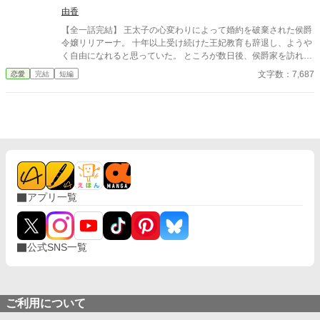
下が求婚してきます〜
由香
【全一話完結】 王太子の心変わりによって婚約を破棄された侯爵
令嬢リリアーナ。 十年以上受け続けた王妃教育も辞退し、ようや
く自由になれると思っていた。 ところが数日後、侯爵家を訪れた
のは国王陛下本人。 「王妃教育を辞退されると困る。私の妃にな
文字数：7,687
恋愛
完結
短編
ってほしい」 努力を踏みにじった王太子はすべてを失い、選ばれ
たのは誠実に生きてきた彼女だった。 これは、年上国王に溺愛さ
れながら、世界一幸せな王妃になるまでの逆転ラブストーリー。
アプリ一覧
公式SNS一覧
ご利用について