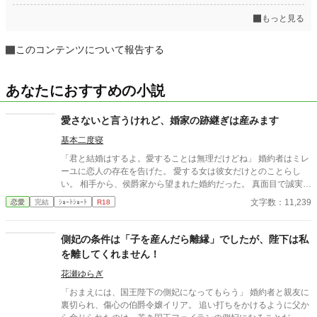
もっと見る
このコンテンツについて報告する
あなたにおすすめの小説
愛さないと言うけれど、婚家の跡継ぎは産みます
基本二度寝
「君と結婚はするよ。愛することは無理だけどね」 婚約者はミレ
ーユに恋人の存在を告げた。 愛する女は彼女だけとのことらし
い。 相手から、侯爵家から望まれた婚約だった。 真面目で誠実な
侯爵当主が、息子の嫁にミレーユを是非にと望んだ。 だから、娘
文字数：11,239
恋愛
完結
ｼｮｰﾄｼｮｰﾄ
R18
を溺愛する父も認めた婚約だった。 「父も知っている。寧ろ好き
にしろって言われたからね。でも、ミレーユとの婚姻だけは好き
にはできなかった。どうせなら愛する女を妻に持ちたかったの
側妃の条件は「子を産んだら離縁」でしたが、陛下は私
に」 彼はミレーユを愛していない。愛する気もない。 しかし、結
を離してくれません！
婚はするという。 結婚さえすれば、これまで通り好きに生きてい
いと言われているらしい。 あの侯爵がこんなに息子に甘かったな
花瀬ゆらぎ
んて。
「おまえには、国王陛下の側妃になってもらう」 婚約者と親友に
裏切られ、傷心の伯爵令嬢イリア。 追い打ちをかけるように父か