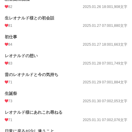
24h.ポイント
42 pt
82
2025.01.26 18:00
1,908文字
文字数
59,047
生レオナルド様との初会話
更新日時
2025.02.17 18:00
81
2025.01.27 07:00
1,880文字
初回公開日時
2024.11.24 17:54
初仕事
84
2025.01.27 18:00
1,663文字
週間ポイント
245 pt (22,317 位)
月間ポイント
レオナルドの想い
1,256 pt (21,196 位)
83
2025.01.28 07:00
1,749文字
年間ポイント
26,914 pt (16,341 位)
昔のレオナルドと今の気持ち
累計ポイント
89,334 pt (32,390 位)
71
2025.01.29 07:00
1,884文字
生誕祭
73
2025.01.30 07:00
2,053文字
レオナルド様にあれこれ尋ねる
71
2025.01.31 07:00
2,076文字
日常に戻るが少し違うこと