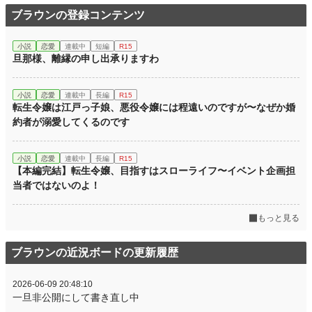
ブラウンの登録コンテンツ
小説
恋愛
連載中
短編
R15
旦那様、離縁の申し出承りますわ
小説
恋愛
連載中
長編
R15
転生令嬢は江戸っ子娘、悪役令嬢には程遠いのですが〜なぜか婚
約者が溺愛してくるのです
小説
恋愛
連載中
長編
R15
【本編完結】転生令嬢、目指すはスローライフ〜イベント企画担
当者ではないのよ！
もっと見る
ブラウンの近況ボードの更新履歴
2026-06-09 20:48:10
一旦非公開にして書き直し中