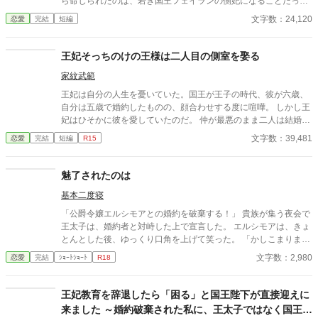
ら命じられたのは、若き国王フェイランの側妃になることだっ
た。 しかし、王宮で待っていたのは、「世継ぎを産んだら離縁」
文字数：24,120
恋愛
完結
短編
という非情な条件。 夫となったフェイランは冷たく、侍女からは
蔑まれ、王妃からは「用が済んだら去れ」と突き放される。 けれ
ど、イリアは知ってしまう。 彼が兄の死と誤解に苦しみ、誰より
王妃そっちのけの王様は二人目の側室を娶る
も孤独の中にいることを──。 「私は、陛下の幸せを願っており
家紋武範
ます。だから……離縁してください」 フェイランを想い、身を引
こうとしたイリア。 しかし、無関心だったはずの陛下が、イリア
王妃は自分の人生を憂いていた。国王が王子の時代、彼が六歳、
を強く抱きしめて……！？ 「離縁する気か？ 許さない。私の心
自分は五歳で婚約したものの、顔合わせする度に喧嘩。 しかし王
を乱しておいて、逃げられると思うな」 凍てついた王の心を溶か
妃はひそかに彼を愛していたのだ。 仲が最悪のまま二人は結婚
したのは、売られた側妃の純真な愛。 孤独な陛下に執着され、正
し、結婚生活が始まるが当然国王は王妃の部屋に来ることはな
文字数：39,481
恋愛
完結
短編
R15
妃へと昇り詰める逆転ラブロマンス！
い。 そればかりか国王は側室を持ち、さらに二人目の側室を王宮
に迎え入れたのだった。
魅了されたのは
基本二度寝
「公爵令嬢エルシモアとの婚約を破棄する！」 貴族が集う夜会で
王太子は、婚約者と対峙した上で宣言した。 エルシモアは、きょ
とんとした後、ゆっくり口角を上げて笑った。 「かしこまりまし
た」 静かに了承し、側に居た男性にエルシモアは身を寄せる。
文字数：2,980
恋愛
完結
ｼｮｰﾄｼｮｰﾄ
R18
「私、婚約破棄されてしまいました」 甘えるように男性を見上げ
る姿に、王太子は憤った。 「婚約者がある身でありながらそのよ
うに他の男に縋る女などお断りだ！だから婚約破棄をするの
王妃教育を辞退したら「困る」と国王陛下が直接迎えに
だ！！」 叫ぶ王太子にも、傍らに婚約者ではない令嬢を連れてい
来ました ～婚約破棄された私に、王太子ではなく国王陛
た。