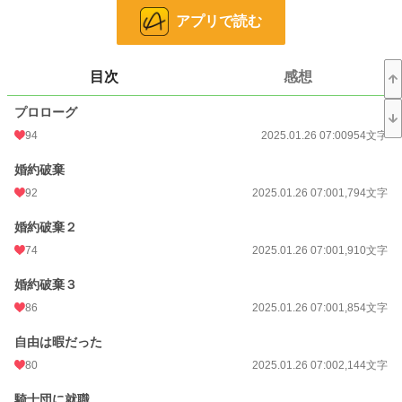
私は前世30歳独身の記憶を持つ転生令嬢。
アプリで読む
そしてここが”野花の君へ～王子は永遠の愛を謳う”王道中の王道で、ベタな悪役
令嬢断罪と王子たちの純愛を描いた小説の中だった。
目次
感想
悪役令嬢？私が？断罪されるのはごめんだわ。
プロローグ
私が好きなのはほんの少ししか出てこなかった騎士団長レオナルド様なのよ。
94
2025.01.26 07:00
954文字
実物はいるの？いらっしゃるのー？本物が見たい。陰ながら応援しているわ。
婚約破棄
でも一縷の望みがあればと密かに思うルイーザのドタバタな恋模様。
92
2025.01.26 07:00
1,794文字
婚約破棄２
74
2025.01.26 07:00
1,910文字
婚約破棄３
86
2025.01.26 07:00
1,854文字
小説
18,439 位 / 228,923 件
自由は暇だった
恋愛
8,222 位 / 66,394 件
80
2025.01.26 07:00
2,144文字
お気に入り
216
騎士団に就職