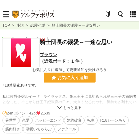
TOP
>
小説
>
恋愛小説
>
騎士団長の溺愛～一途な思い
恋愛
連載中
短編
R18
騎士団長の溺愛～一途な思い
ブラウン
（近況ボード：
1 件
）
お気に入りに追加して更新通知を受け取ろう
お気に入り追加
⭐︎18禁要素ありです。
私は侯爵令嬢ルイーザ ライラックス。第三王子に見初められ第三王子の婚約者
となった。そこからは王子妃教育の日々。大きくなるにつれ、気持ちが離れてい
るのが分かる態度。
24h.ポイント
42pt
2,539
「ルイーザ、貴様との婚約破棄をする」
異世界
恋愛
ハッピーエンド
婚約破棄
転生
R18シーンあり
筋肉好き
溺愛いちゃらぶ
ファタール
腕には可愛いフワフワした女性を抱きしめながらの婚約破棄宣言。