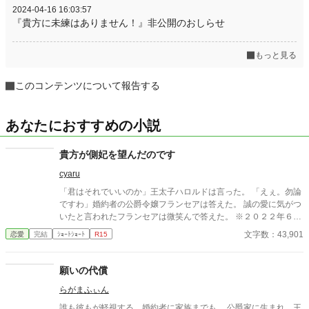
2024-04-16 16:03:57
『貴方に未練はありません！』非公開のおしらせ
もっと見る
このコンテンツについて報告する
あなたにおすすめの小説
貴方が側妃を望んだのです
cyaru
「君はそれでいいのか」王太子ハロルドは言った。 「えぇ。勿論
ですわ」婚約者の公爵令嬢フランセアは答えた。 誠の愛に気がつ
いたと言われたフランセアは微笑んで答えた。 ※２０２２年６月
１２日。一部書き足しました。 ※架空のお話です。現実世界の話
文字数：43,901
恋愛
完結
ｼｮｰﾄｼｮｰﾄ
R15
ではありません。 史実などに基づいたものではない事をご理解
ください。 ※話の都合上、残酷な描写がありますがそれがざまぁ
なのかは受け取り方は人それぞれです。 表現的にどうかと思う
願いの代償
回は冒頭に注意喚起を書き込むようにしますが有無は作者の判断
らがまふぃん
です。 ※更新していくうえでタグは幾つか増えます。 ※作者都合
のご都合主義です。 ※リアルで似たようなものが出てくると思い
誰も彼もが軽視する。婚約者に家族までも。 公爵家に生まれ、王