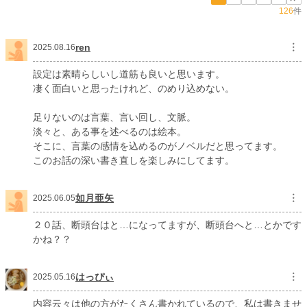
126
件
初回公開日時
2022.02.03 23:02
初回完結日時
2022.03.09 22:20
ren
︙
2025.08.16
週間ポイント
8,815 pt (1,139 位)
設定は素晴らしいし道筋も良いと思います。
月間ポイント
45,260 pt (995 位)
凄く面白いと思ったけれど、のめり込めない。
年間ポイント
625,379 pt (744 位)
足りないのは言葉、言い回し、文脈。
淡々と、ある事を述べるのは絵本。
累計ポイント
6,122,066 pt (565 位)
そこに、言葉の感情を込めるのがノベルだと思ってます。
このお話の深い書き直しを楽しみにしてます。
如月亜矢
︙
2025.06.05
２０話、断頭台はと…になってますが、断頭台へと…とかです
かね？？
はっぴぃ
︙
2025.05.16
内容云々は他の方がたくさん書かれているので、私は書きませ