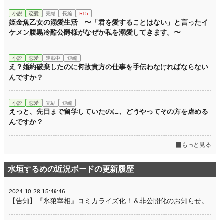
小説
恋愛
完結
長編
R15
姫金魚乙女の溺愛生活 〜「君を愛することはない」と言ったイ
ケメン腹黒冷酷公爵様がなぜか私を溺愛してきます。〜
小説
恋愛
連載中
短編
え？婚約破棄したのに何故貴方の仕事を手伝わなければならない
んですか？
小説
恋愛
完結
短編
えっと、先日まで留学していたのに、どうやってその方を虐める
んですか？
もっと見る
水垣するめの近況ボードの更新履歴
2024-10-28 15:49:46
【告知】『氷狼宰相』コミカライズ化！＆非公開化のお知らせ。