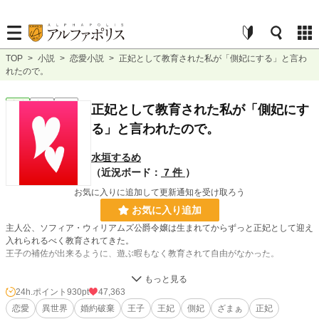
TOP
>
小説
>
恋愛小説
>
正妃として教育された私が「側妃にする」と言わ
れたので。
恋愛
完結
短編
正妃として教育された私が「側妃にす
る」と言われたので。
水垣するめ
（近況ボード：
7 件
）
お気に入りに追加して更新通知を受け取ろう
お気に入り追加
主人公、ソフィア・ウィリアムズ公爵令嬢は生まれてからずっと正妃として迎え
入れられるべく教育されてきた。
王子の補佐が出来るように、遊ぶ暇もなく教育されて自由がなかった。
しかしある日王子は突然平民の女性を連れてきて「彼女を正妃にする！」と宣言
した。
24h.ポイント
930pt
47,363
ソフィアは「私はどうなるのですか？」と問うと、「お前は側妃だ」と言ってき
恋愛
異世界
婚約破棄
王子
王妃
側妃
ざまぁ
正妃
て……。