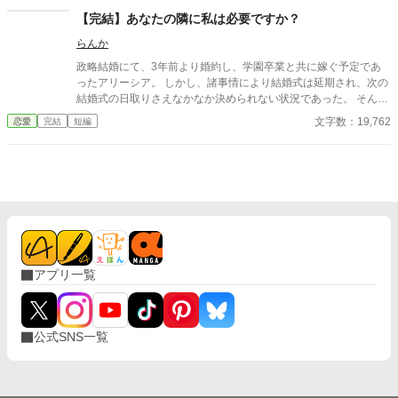
持たず王城から追い出された私は…… 静かな海へと身を沈める。
【完結】あなたの隣に私は必要ですか？
唯一愛したパウラを王妃の座に座らせたホセは…… そしてパウラ
らんか
は…… 最期に笑うのは……？ それとも……救いは誰の手にもない
のか *************************** こちらの作品はカクヨムにも掲載
政略結婚にて、3年前より婚約し、学園卒業と共に嫁ぐ予定であ
しています。
ったアリーシア。 しかし、諸事情により結婚式は延期され、次の
結婚式の日取りさえなかなか決められない状況であった。 そんな
アリーシアの婚約者ルートヴィッヒは、護衛対象である第三王女
文字数：19,762
恋愛
完結
短編
ミーアの傍を片時も離れようとしない。 月1回の婚約者同士のお
茶会もすぐに切り上げてしまい、夜会へのエスコートすらしても
らった事がない。 そんな状況で、アリーシアは思う。 私はあなた
の隣に必要でしょうか？ あなたが求めているのは別の人ではない
のでしょうかと。 ＊ 短編です。 ご感想欄は都合により、閉じさ
せて頂きます。
アプリ一覧
公式SNS一覧