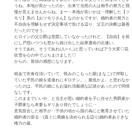
うね。本地が良かったのか、出来て当然の人は相手の努力と我
慢が見えませんからね。まー‥本地が良いかは‥理解した【ツ
モリ】系の【おツモリさん】なのかもですが、婚約者の努力と
不自由を理解もせず決定事項で告げる辺り、父王の決断は最善
だったのでせう。
ヒロインの父公爵は意図していなかったけれど、【自由】を前
にし戸惑いつつも窓から抜け出した結果運命の出逢い。
そうであれ、そうであれ(人> <,,)と思っていればアラ大変♡花
吹雪を心の中でぶちまけました♡
からの、冒頭の感想になります。
税金で衣食住頂いていて、恨みのこもった眼(まなこ)で搾取し
ていた平民の娘を道連れにギロチン。。最低かよ。と思わなか
ったのは、平民の娘にもお溢れ頂戴感な記述があったので同情
なしです。
このままでいいや、と当主が思い婚約者を子に任せた男爵家か
子爵家なら本妻もギリあり得たでしょうに‥
意気投合した相手が‥子供の頃から国の為にと教育させていた
婚約者の居る‥(直ぐに廃嫡を決められる辺り)婚約者ありきな
権力の最。