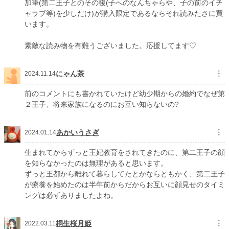
加筆(第二王子とのその後(子へのなんちゃらや、子の前のイチ
ャラブ等)を少しだけ)が購入限定であるならそれ読みたさに買
います。
素敵な読み物を有難うございました。応援してます♡
にゃん茶
︙
2024.11.14
前のコメントにも書かれていたけど幼少期からの婚約でなぜ第
２王子、将来家族になるのにお互い知らないの?
あかいうさぎ
︙
2024.01.14
生まれてからずっと王妃教育をされてきたのに、第二王子の顔
を知らなかったのは無理があると思います。
ずっと王都から離れて暮らしてたとかならともかく、第二王子
が療養を始めたのは半年前からだからお互いに顔見せのタイミ
ングは必ずありましたよね。
桐生桜月姫
︙
2022.03.11