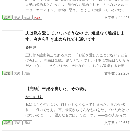
ますが気のせいです。 ※爵位や言葉使いなど現実世界、他の作者
太子の婚約者となっても、誰からも認められることのないメルナ
さんの作品とは異なります（似てるモノ、同じものもあります）
ーゼ・カーマイン。 唐突に思う。 どうして頑張っているのか。
※誤字脱字結構多い作者です（ごめんなさい）コメント欄より教
どうして生きていたいのか。 もう、いいのではないだろうか。 メ
文字数：44,468
恋愛
完結
短編
R15
えて頂けると非常に助かります。
ルナーゼが生を諦めたとき、世界の運命が決まった。 ＊ご都合主
義です。わかりづらいなどありましたらすみません。笑って読ん
でくださいませ。本編15話で完結です。番外編を数話、気まぐれ
夫は私を愛していないそうなので、遠慮なく離婚しま
に投稿します。よろしくお願いいたします。 ※ありがたいことに
す。今さら引き止められても遅いです
HOTランキング入りいたしました。たくさんの方の目に触れる機
会に感謝です。本編は終了しましたが、番外編も投稿予定ですの
藤原遊
で、気長にお付き合いくださると嬉しいです。たくさんのお気に
王妃付き護衛騎士である夫に、「お前を愛したことはない」と告
入り登録、しおり、エール、いいねをありがとうございます。R
げられた。 理由は単純。 愛などなくても、仕事に支障はないから
7.1/31 ＊らがまふぃん活動三周年周年記念として、R7.11/4に一
だという。 ──そうですか。 それなら、こちらも遠慮する必要は
話お届けいたします。楽しく活動させていただき、ありがとうご
ありませんね。 王妃の機嫌、侍女たちとの関係、贈り物の選定。
文字数：22,207
恋愛
完結
短編
ざいます。
夫が「当然のように」こなしていたそれらは、すべて私が整えて
いたもの。 離婚後、少しずつ歯車は狂い始める。 気づいたときに
はもう遅い。 積み上げてきた信用は、静かに崩れていく。 一方で
【完結】王妃を廃した、その後は……
私は、王妃のもとへ。 今さら引き止められても、遅いのです。
かずきりり
私にはもう何もない。何もかもなくなってしまった。 地位や名
誉……権力でさえ。 否、最初からそんなものを欲していたわけで
はないのに……。 望んだものは、ただ一つ。 ――あの人からの
愛。 ただ、それだけだったというのに……。 「ラウラ！ お前を
文字数：42,657
恋愛
完結
長編
廃妃とする！」 国王陛下であるホセに、いきなり告げられた言
葉。 隣には妹のパウラ。 お腹には子どもが居ると言う。 何一つ