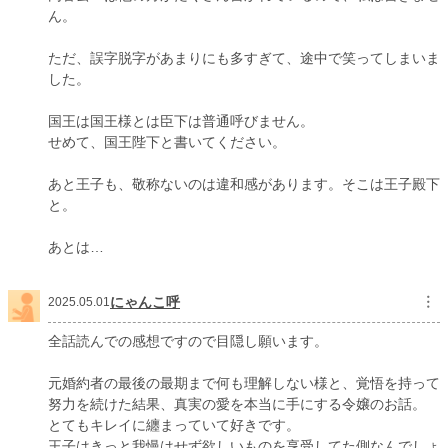
ん。
ただ、誤字脱字があまりにも多すぎて、途中で笑ってしまいま
した。
国王は国王様とは臣下は普通呼びません。
せめて、国王陛下と書いてください。
あと王子も、敬称ないのは違和感があります。そこは王子殿下
と。
あとは…
にゃんこ呼
︙
2025.05.01
全話読んでの感想ですので目隠し願います。
元婚約者の最後の最期まで何も理解しない様と、覚悟を持って
努力を続けた結果、真実の愛を本当に手にする令嬢のお話。
とてもキレイに纏まっていて好きです。
王子はきっと我慢はせず欲しいものを享受してた側なんでしょ