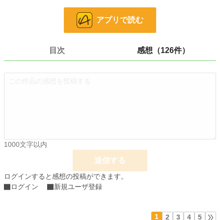
今まで費やされた時間や努力のことを訴えるが王子は「お前は自分のことばかり
アプリで読む
だな！」と逆に怒った。
ソフィアは王子に愛想を尽かし、婚約破棄をすることにする。
目次
感想（126件）
焦った王子は何とか引き留めようとするがソフィアは聞く耳を持たずに王子の元
を去る。
それから間もなく、ソフィアへの仕打ちを知った周囲からライアンは非難される
こととなる。
※小説になろうでも投稿しています。
小説
1,635 位 / 228,925 件
恋愛
947 位 / 66,394 件
1000文字以内
送信する
お気に入り
7,100
ログインすると感想の投稿ができます。
24h.ポイント
930 pt
ログイン
新規ユーザ登録
文字数
17,042
更新日時
2022.03.09 22:20
1
2
3
4
5