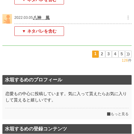
八神 風
︙
2022.03.05
▼ ネタバレを含む
1
2
3
4
5
126
件
水垣するめのプロフィール
恋愛もの中心に投稿しています。気に入って貰えたらお気に入り
して貰えると嬉しいです。
もっと見る
水垣するめの登録コンテンツ