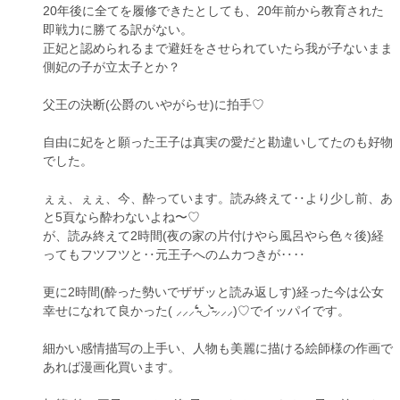
20年後に全てを履修できたとしても、20年前から教育された
即戦力に勝てる訳がない。
正妃と認められるまで避妊をさせられていたら我が子ないまま
側妃の子が立太子とか？
父王の決断(公爵のいやがらせ)に拍手♡
自由に妃をと願った王子は真実の愛だと勘違いしてたのも好物
でした。
ぇぇ、ぇぇ、今、酔っています。読み終えて‥より少し前、あ
と5頁なら酔わないよね〜♡
が、読み終えて2時間(夜の家の片付けやら風呂やら色々後)経
ってもフツフツと‥元王子へのムカつきが‥‥
更に2時間(酔った勢いでザザッと読み返しす)経った今は公女
幸せになれて良かった( ⸝⸝⸝⁼̴́◡︎⁼̴̀⸝⸝⸝)♡でイッパイです。
細かい感情描写の上手い、人物も美麗に描ける絵師様の作画で
あれば漫画化買います。