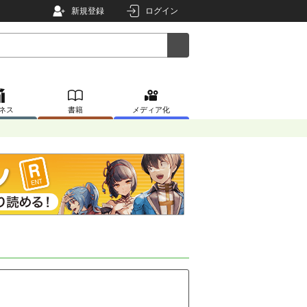
新規登録
ログイン
ネス
書籍
メディア化