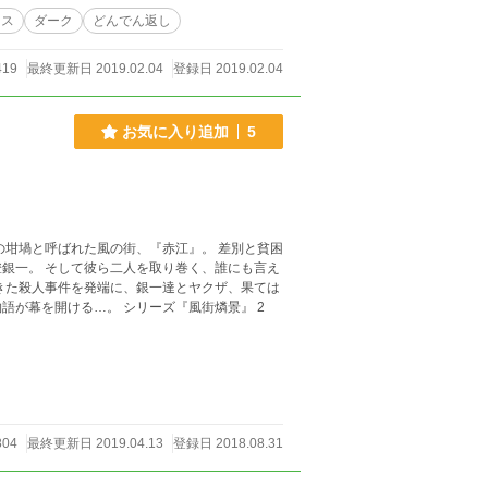
ンス
ダーク
どんでん返し
419
最終更新日 2019.02.04
登録日 2019.02.04
お気に入り追加
5
銀一。 そして彼ら二人を取り巻く、誰にも言え
きた殺人事件を発端に、銀一達とヤクザ、果ては
この国の裏側で暗躍する地下組織までもが入り乱れた、血塗れの物語が幕を開ける…。 シリーズ『風街燐景』 2
804
最終更新日 2019.04.13
登録日 2018.08.31