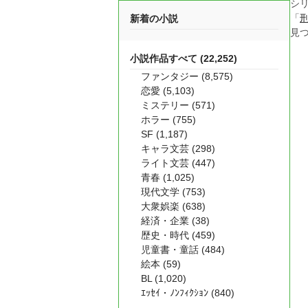
シ
「
新着の小説
見
小説作品すべて (22,252)
ファンタジー (8,575)
恋愛 (5,103)
ミステリー (571)
ホラー (755)
SF (1,187)
キャラ文芸 (298)
ライト文芸 (447)
青春 (1,025)
現代文学 (753)
大衆娯楽 (638)
経済・企業 (38)
歴史・時代 (459)
児童書・童話 (484)
絵本 (59)
BL (1,020)
ｴｯｾｲ・ﾉﾝﾌｨｸｼｮﾝ (840)