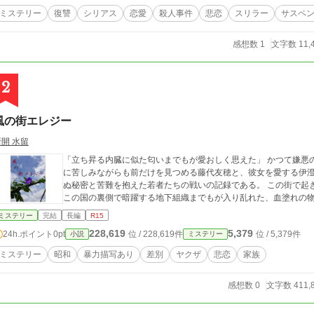
ミステリー
復讐
シリアス
恋愛
殺人事件
悲恋
スリラー
サスペ
感想数 1
文字数 11,
2
風の街エレジー
新開 水留
「立ち昇る内臓に似た匂いまでもが愛おしく思えた」 かつて嫌悪の坩堝と呼ばれた風の街、『赤江』。 差別と貧困
に苦しみながらも前だけを見つめる藤代友穂と、彼女を愛する伊澄
ぬ秘密と苦難を抱えた若者たちの戦いの記録である。 この街で起
ミステリー
完結
長編
R15
228,619
5,379
24h.ポイント
0pt
位 / 228,619件
位 / 5,379件
小説
ミステリー
ミステリー
昭和
暴力描写あり
差別
ヤクザ
悲恋
家族
感想数 0
文字数 411,