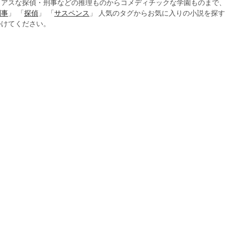
リアスな探偵・刑事などの推理ものからコメディチックな学園ものまで
刑事
」 「
探偵
」 「
サスペンス
」 人気のタグからお気に入りの小説を探
つけてください。