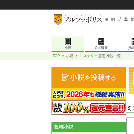
小説
公式漫画
投
TOP
>
小説
>
ミステリー 悲恋 小説一覧
ミ
投稿小説