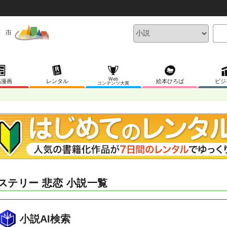
Web
稿漫画
レンタル
絵本ひろば
ビジ
コンテンツ大賞
ステリー 悲恋 小説一覧
小説AI検索