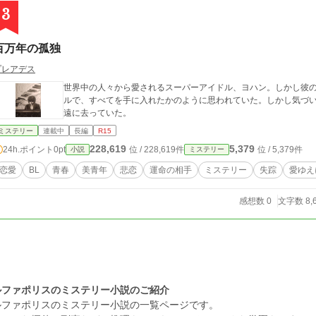
3
百万年の孤独
プレアデス
世界中の人々から愛されるスーパーアイドル、ヨハン。しかし彼の
ルで、すべてを手に入れたかのように思われていた。しかし気づ
遠に去っていた。
ミステリー
連載中
長編
R15
228,619
5,379
24h.ポイント
0pt
位 / 228,619件
位 / 5,379件
小説
ミステリー
恋愛
BL
青春
美青年
悲恋
運命の相手
ミステリー
失踪
愛ゆえ
感想数 0
文字数 8,
ルファポリスのミステリー小説のご紹介
ルファポリスのミステリー小説の一覧ページです。