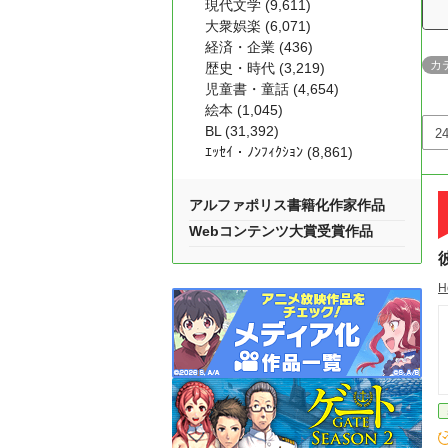
現代文学 (9,611)
大衆娯楽 (6,071)
経済・企業 (436)
カ
歴史・時代 (3,219)
児童書・童話 (4,654)
絵本 (1,045)
BL (31,392)
ｴｯｾｲ・ﾉﾝﾌｨｸｼｮﾝ (8,861)
アルファポリス書籍化作家作品
Webコンテンツ大賞受賞作品
H