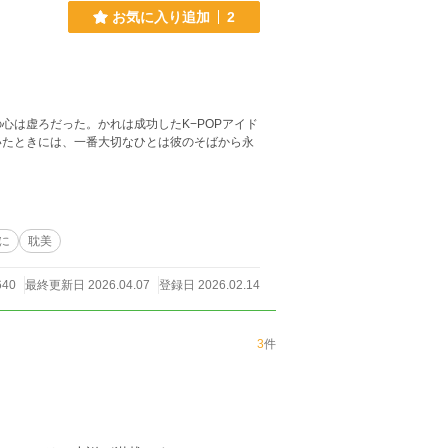
お気に入り追加
2
心は虚ろだった。かれは成功したK−POPアイド
いたときには、一番大切なひとは彼のそばから永
に
耽美
640
最終更新日 2026.04.07
登録日 2026.02.14
3
件