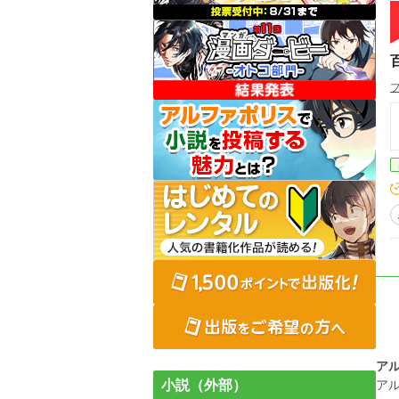
ア
小説（外部）
ア