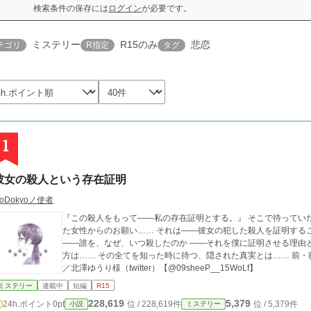
検索条件の保存には
ログイン
が必要です。
ミステリー
R15のみ
悲恋
テゴリ
R指定
タグ
1
彼女の殺人という存在証明
oDokyoノ使者
『この殺人をもって――私の存在証明とする。』 そこで待っていたのは、恋人ではなかった。 突然ボクの前に現れ
た女性からのお願い…… それは――彼女の犯した殺人を証明することだった。 ――彼女が犯し
――誰を、なぜ、いつ殺したのか ――それを僕に証明させる理由
方は…… その全てを知った時に待つ、隠された真実とは…… 前・後編合わせて2万文字ちょっとの作品です。 表紙
／北澤ゆうり様（twitter）【@09sheeP__15WoLf】
ミステリー
連載中
短編
R15
228,619
5,379
24h.ポイント
0pt
位 / 228,619件
位 / 5,379件
小説
ミステリー