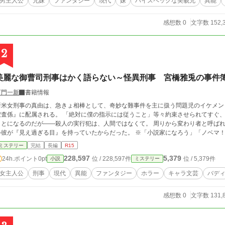
男主人公
兄妹
ファンタジー
現代
妹
ハイスペックな美貌兄
異能
感想数 0
文字数 152,
2
美麗な御曹司刑事はかく語らない～怪異刑事 宮橋雅兎の事件
百門一新
書籍情報
新米女刑事の真由は、急きょ相棒として、奇妙な難事件を主に扱う問題児のイケメン
捜査係』に配属される。 「絶対に僕の指示には従うこと」等々約束させられてすぐ
とになるのだが――殺人の実行犯は、人間ではなくて。 周りから変わり者と呼ばれ、そして彼自身が周りへ理解を求めないのは―
―彼が『見え過ぎる目』を持っていたからだった。 ※「
ミステリー
完結
長編
R15
228,597
5,379
24h.ポイント
0pt
位 / 228,597件
位 / 5,379件
小説
ミステリー
女主人公
刑事
現代
異能
ファンタジー
ホラー
キャラ文芸
バデ
感想数 0
文字数 131,