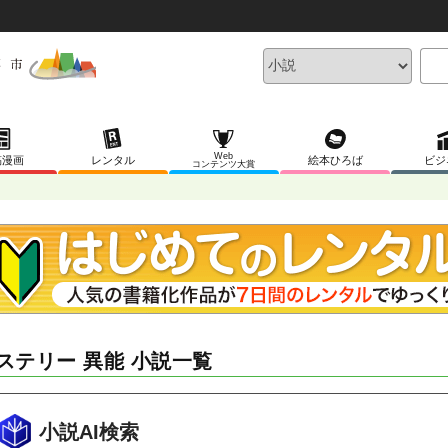
Web
稿漫画
レンタル
絵本ひろば
ビジ
コンテンツ大賞
ステリー 異能 小説一覧
小説AI検索