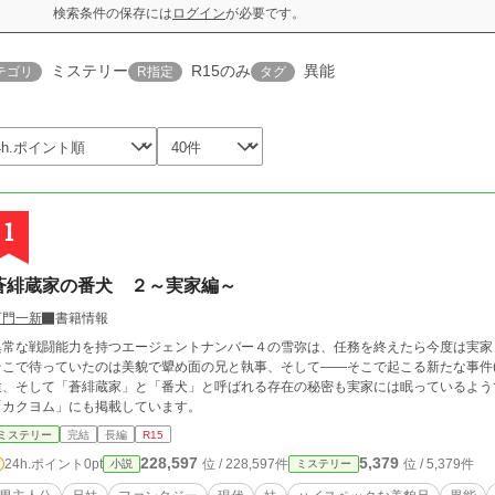
検索条件の保存には
ログイン
が必要です。
ミステリー
R15のみ
異能
テゴリ
R指定
タグ
1
蒼緋蔵家の番犬 ２～実家編～
百門一新
書籍情報
異常な戦闘能力を持つエージェントナンバー４の雪弥は、任務を終えたら今度は実家
そこで待っていたのは美貌で顰め面の兄と執事、そして――そこで起こる新たな事件(
、そして「蒼緋蔵家」と「番犬」と呼ばれる存在の秘密も実家には眠っているようで……。 ※「小説家になろう」
「カクヨム」にも掲載しています。
ミステリー
完結
長編
R15
228,597
5,379
24h.ポイント
0pt
位 / 228,597件
位 / 5,379件
小説
ミステリー