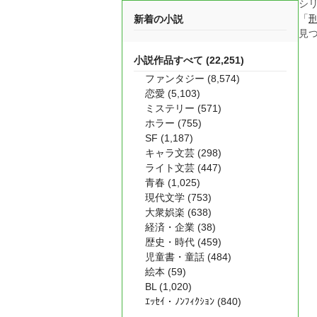
シ
「
新着の小説
見
小説作品すべて (22,251)
ファンタジー (8,574)
恋愛 (5,103)
ミステリー (571)
ホラー (755)
SF (1,187)
キャラ文芸 (298)
ライト文芸 (447)
青春 (1,025)
現代文学 (753)
大衆娯楽 (638)
経済・企業 (38)
歴史・時代 (459)
児童書・童話 (484)
絵本 (59)
BL (1,020)
ｴｯｾｲ・ﾉﾝﾌｨｸｼｮﾝ (840)