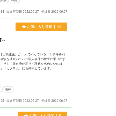
家族
戦闘
314
最終更新日 2022.06.27
登録日 2022.06.27
お気に入り追加
44
簿～
【宮橋雅兎】が一人でやっている『Ｌ事件特別
、凄惨な連続バラバラ殺人事件の捜査に乗り出す
小説家になろう」「ノベマ！」「カクヨム」にも掲載しています。
ィ
相棒
895
最終更新日 2022.06.27
登録日 2022.06.27
お気に入り追加
5