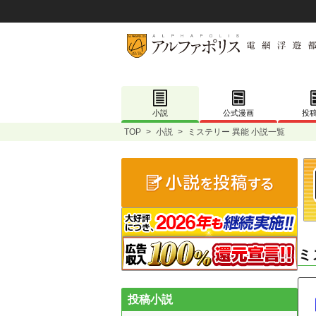
小説
公式漫画
投
TOP
>
小説
>
ミステリー 異能 小説一覧
ミ
投稿小説