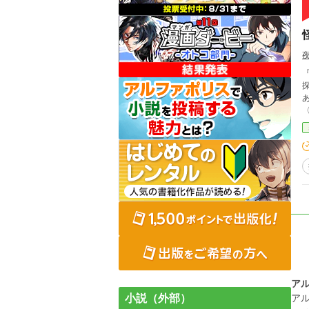
ア
小説（外部）
ア