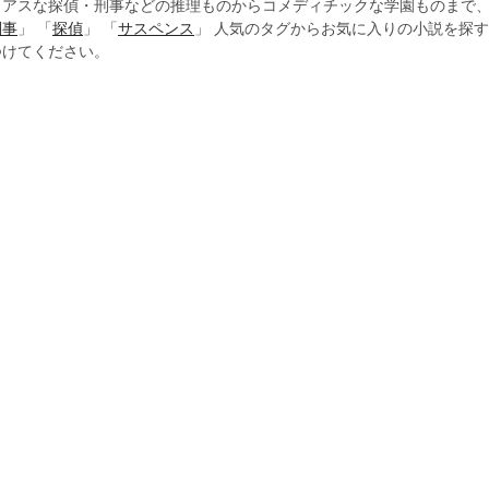
リアスな探偵・刑事などの推理ものからコメディチックな学園ものまで
刑事
」 「
探偵
」 「
サスペンス
」 人気のタグからお気に入りの小説を探
つけてください。