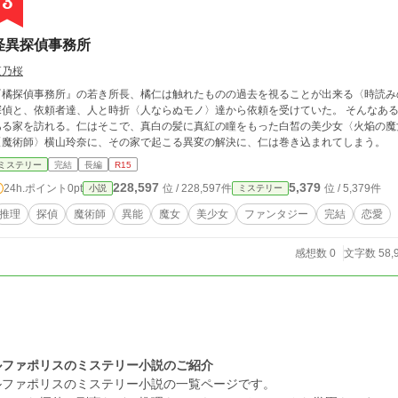
3
怪異探偵事務所
夜乃桜
『橘探偵事務所』の若き所長、橘仁は触れたものの過去を視ることが出来る〈時読み
探偵と、依頼者達、人と時折〈人ならぬモノ〉達から依頼を受けていた。 そんなあ
ある家を訪れる。仁はそこで、真白の髪に真紅の瞳をもった白皙の美少女〈火焔の魔
〈魔術師〉横山玲奈に、その家で起こる異変の解決に、仁は巻き込まれてしまう。
ミステリー
完結
長編
R15
228,597
5,379
24h.ポイント
0pt
位 / 228,597件
位 / 5,379件
小説
ミステリー
推理
探偵
魔術師
異能
魔女
美少女
ファンタジー
完結
恋愛
感想数 0
文字数 58,
ルファポリスのミステリー小説のご紹介
ルファポリスのミステリー小説の一覧ページです。