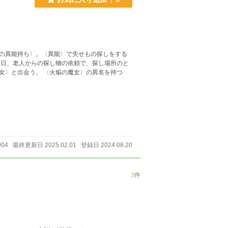
の異能持ち〉。〈異能〉で失せもの探しをする
る日、老人からの探し物の依頼で、探し場所のと
女〉と出会う。 〈火焔の魔女〉の異名を持つ
904
最終更新日 2025.02.01
登録日 2024.08.20
3
件