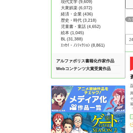
現代文学 (9,609)
大衆娯楽 (6,072)
経済・企業 (436)
カ
歴史・時代 (3,218)
児童書・童話 (4,652)
絵本 (1,045)
BL (31,388)
ｴｯｾｲ・ﾉﾝﾌｨｸｼｮﾝ (8,861)
アルファポリス書籍化作家作品
Webコンテンツ大賞受賞作品
逅