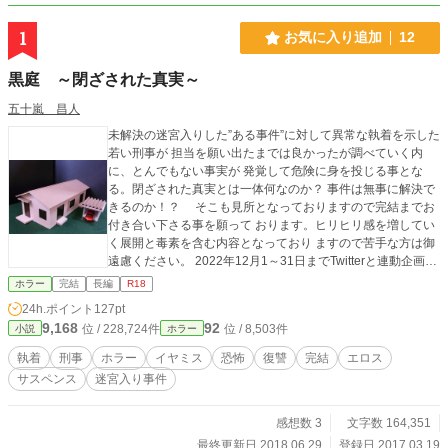
1
お気に入り追加
12
黒庭 ～閉ざされた真実～
五十嵐 昌人
未解決の迷宮入りした”ある事件”に対して異常な執着を示した
若い刑事が 担当を願い出たまでは良かったが調べていく内
に、とんでもない事実が 発覚して危険に身を投じる事とな
る。閉ざされた真実とは一体何なのか？ 事件は無事に解決で
きるのか！？ そこも見所となっておりますので完結までお
付き合い下さる事を願って おります。ヒリヒリ感を増してい
く展開と毒素を含む内容となっており ますので苦手な方は御
遠慮ください。 2022年12月1～31日までTwitterと連動企画し
ます！ 詳しくは近況ボードにて確認下さい。 皆様、今年も
ホラー
完結
長編
R18
後１ヶ月と少しですが宜しくお願いします！ お気に入り登録
24h.ポイント
127pt
＆感想（短くてもＯＫです）も、お待ちしております♪ ＊毎
9,168
92
位 / 228,724件
位 / 8,503件
小説
ホラー
年（節目）、読み返してみると好きなキャラが変わったり、
感じ方 や受け取り方も違ってくる内容となっております。
執着
刑事
ホラー
イヤミス
恐怖
復讐
完結
エロス
サスペンス
迷宮入り事件
感想数 3
文字数 164,351
最終更新日 2018.06.29
登録日 2017.03.19