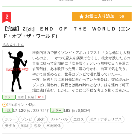
2
お気に入り追加
56
【完結】Ｚ[zi:] ＥＮＤ ＯＦ ＴＨＥ ＷＯＲＬＤ（エン
ド・オブ・ザ・ワールド）
るさんちまん
圧倒的迫力で描くゾンビ・アポカリプス！ 「女は他にも大勢
いるのよ」 かつて恋人を病気で亡くし、彼女が残したその
言葉に従って定期的に「女を買う」という無聊な日々を過ご
す智哉は、ある晩狂った男に噛み付かれ、自室で気を失う。
やがて目醒めると、世界はゾンビで溢れ返っていた──。
一方、家族と共に避難先に向かっていた美鈴は、突如現れた
ゾンビに襲われ、両親とは離れ離れとなり、妹を連れて町工
場に逃げ込む。しかし、そこには不穏な考えを抱く若者がい
て、彼女に貞操の危機が迫る。果たして彼らは無事に生き残
ホラー
完結
長編
R18
ることができるのか？ 全４部からなる大人向けの本格的サ
24h.ポイント
42pt
バイバル＆エロスのエンターテインメント小説。「ミッドナ
17,120
183
位 / 228,724件
位 / 8,503件
小説
ホラー
イトノベルズ」(小説家になろう系の大人向けサイト)と「カク
ヨム」で掲載している作品ですが、「カクヨム」では不完全
ホラー
ゾンビ
終末
サバイバル
エロス
ポストアポカリプス
な修正版とせざるを得なかったため、完全版をこちらで公開
美少女
戦闘
恋愛
三角関係
することにしました（運営から指摘があれば変更・削除する
かも知れません）。元々長編過ぎて賞等の応募要項に合わな