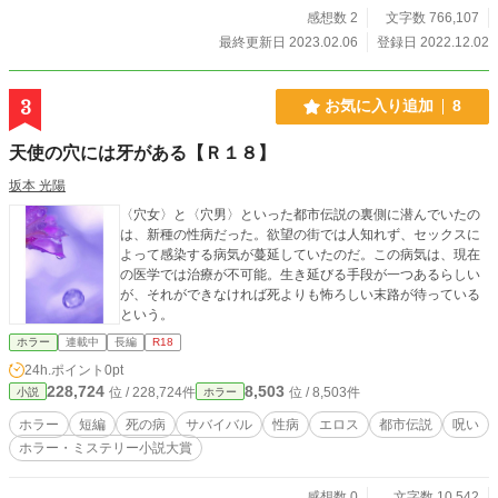
かったものです。WEB用には書いていないため、読みづらい
感想数 2
文字数 766,107
部分があるかとは思いますが、よろしくお願いします。な
最終更新日 2023.02.06
登録日 2022.12.02
お、前述した通り18禁が目的ではありませんが、過激な描写
が多々あるのでご注意ください。
3
お気に入り追加
8
天使の穴には牙がある【Ｒ１８】
坂本 光陽
〈穴女〉と〈穴男〉といった都市伝説の裏側に潜んでいたの
は、新種の性病だった。欲望の街では人知れず、セックスに
よって感染する病気が蔓延していたのだ。この病気は、現在
の医学では治療が不可能。生き延びる手段が一つあるらしい
が、それができなければ死よりも怖ろしい末路が待っている
という。
ホラー
連載中
長編
R18
24h.ポイント
0pt
228,724
8,503
位 / 228,724件
位 / 8,503件
小説
ホラー
ホラー
短編
死の病
サバイバル
性病
エロス
都市伝説
呪い
ホラー・ミステリー小説大賞
感想数 0
文字数 10,542