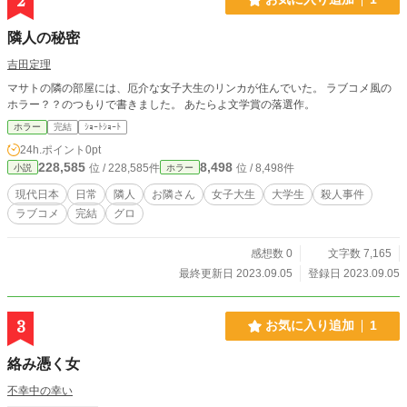
2
隣人の秘密
吉田定理
マサトの隣の部屋には、厄介な女子大生のリンカが住んでいた。 ラブコメ風の
ホラー？？のつもりで書きました。 あたらよ文学賞の落選作。
ホラー
完結
ｼｮｰﾄｼｮｰﾄ
24h.ポイント
0pt
228,585
8,498
位 / 228,585件
位 / 8,498件
小説
ホラー
現代日本
日常
隣人
お隣さん
女子大生
大学生
殺人事件
ラブコメ
完結
グロ
感想数 0
文字数 7,165
最終更新日 2023.09.05
登録日 2023.09.05
3
お気に入り追加
1
絡み憑く女
不幸中の幸い