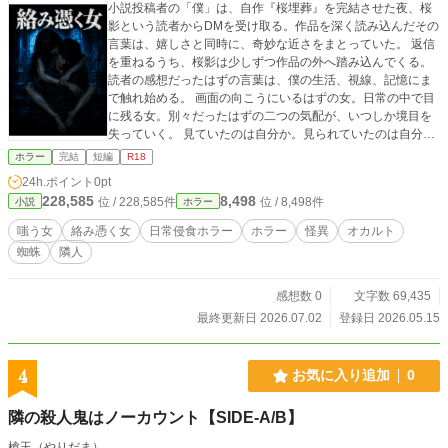
小説投稿者の「僕」は、自作『桜埋葬』を完結させた夜、桜
影という読者からDMを受け取る。作品を深く読み込んだその
言葉は、嬉しさと同時に、奇妙な近さをまとっていた。 返信
を重ねるうち、桜影は少しずつ作品の外へ踏み込んでくる。
読者の感想だったはずの言葉は、僕の生活、視線、記憶にま
で触れ始める。 画面の向こうにいるはずの女。日常の中で目
に残る女。別々だったはずの二つの気配が、いつしか境目を
失っていく。 見ていたのは自分か。見られていたのは自分
か。物語を投稿し終えた日から、女は僕の生活に絡みついて
ホラー
完結
短編
R18
いた。
24h.ポイント
0pt
228,585
8,498
位 / 228,585件
位 / 8,498件
小説
ホラー
嗤う女
絡み憑く女
日常侵食ホラー
ホラー
怪異
オカルト
蜘蛛
隣人
感想数 0
文字数 69,435
最終更新日 2026.07.02
登録日 2026.05.15
4
お気に入り追加
0
隣の殺人鬼はノーカウント【SIDE-A/B】
槍玉（やりだま）