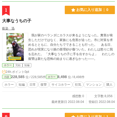
1
お気に入り追加
0
大事なうちの子
藍染 迅
我が家のベランダにカラスが来るようになった。糞害が発
生しただけではなく、家族にも危害が迫った。市に対策を求
めるとともに、自分たちでできることも行った。 ある日、
恐れが現実になり娘の亜理紗が傷ついた。わたしは怒りに我
を忘れた。 「大事なうちの子に手を出すからよ」 わたしの
復讐は新たな恐怖の始まりに過ぎなかった――。
ホラー
完結
短編
24h.ポイント
0pt
228,585
8,498
位 / 228,585件
位 / 8,498件
小説
ホラー
ホラー
短編
日常
復讐
サイコホラー
狂気
マンション
隣人
感想数 0
文字数 8,056
最終更新日 2022.08.04
登録日 2022.08.04
お気に入り追加
1