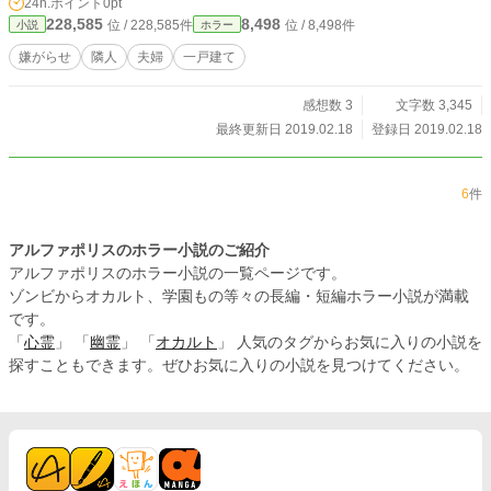
24h.ポイント
0pt
228,585
8,498
位 / 228,585件
位 / 8,498件
小説
ホラー
嫌がらせ
隣人
夫婦
一戸建て
感想数 3
文字数 3,345
最終更新日 2019.02.18
登録日 2019.02.18
6
件
アルファポリスのホラー小説のご紹介
アルファポリスのホラー小説の一覧ページです。
ゾンビからオカルト、学園もの等々の長編・短編ホラー小説が満載
です。
「
心霊
」 「
幽霊
」 「
オカルト
」 人気のタグからお気に入りの小説を
探すこともできます。ぜひお気に入りの小説を見つけてください。