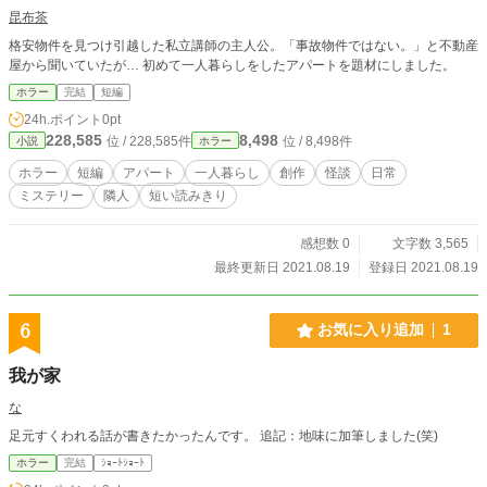
昆布茶
格安物件を見つけ引越した私立講師の主人公。「事故物件ではない。」と不動産
屋から聞いていたが… 初めて一人暮らしをしたアパートを題材にしました。
ホラー
完結
短編
24h.ポイント
0pt
228,585
8,498
位 / 228,585件
位 / 8,498件
小説
ホラー
ホラー
短編
アパート
一人暮らし
創作
怪談
日常
ミステリー
隣人
短い読みきり
感想数 0
文字数 3,565
最終更新日 2021.08.19
登録日 2021.08.19
6
お気に入り追加
1
我が家
な
足元すくわれる話が書きたかったんです。 追記：地味に加筆しました(笑)
ホラー
完結
ｼｮｰﾄｼｮｰﾄ