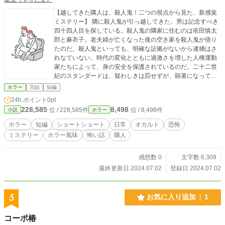
【越してきた隣人は、殺人鬼！二つの視点から見た、新感覚
ミステリー】 隣に殺人鬼が引っ越してきた。男は記念すべき
四十四人目を探している。殺人鬼の隣家に住むのは依田慎太
郎と麻衣子。老夫婦が亡くなった後の空き家を殺人鬼が借り
たのだ。殺人鬼といっても、明確な証拠がないから逮捕はさ
れなていない。時代の変化とともに過激さを増した人権運動
家たちによって、身の安全を保護されているのだ。二十二世
紀のスタンダードは、疑わしきは罰せずが、顕著になってい
たのだ。 二つの側面から物語を作るSIDE-AとSIDE-B、お楽
ホラー
完結
短編
しみください。 SIDE-Aは依田家側からのお話 SIDE-Bは笹岡
24h.ポイント
0pt
倉側からのお話です ※この作品はすべてフィクションであり
228,585
8,498
位 / 228,585件
位 / 8,498件
小説
ホラー
実在の人物・団体等とは一切関係ありません。
ホラー
短編
ショートショート
日常
オカルト
恐怖
ミステリー
ホラー風味
怖い話
隣人
感想数 0
文字数 6,309
最終更新日 2024.07.02
登録日 2024.07.02
5
お気に入り追加
1
コーポ椿