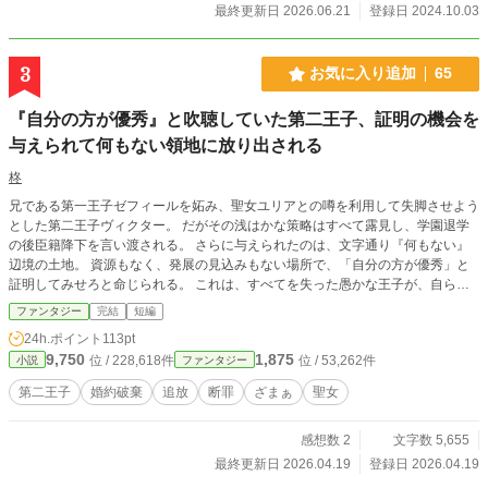
最終更新日 2026.06.21
登録日 2024.10.03
3
お気に入り追加
65
『自分の方が優秀』と吹聴していた第二王子、証明の機会を
与えられて何もない領地に放り出される
柊
兄である第一王子ゼフィールを妬み、聖女ユリアとの噂を利用して失脚させよう
とした第二王子ヴィクター。 だがその浅はかな策略はすべて露見し、学園退学
の後臣籍降下を言い渡される。 さらに与えられたのは、文字通り『何もない』
辺境の土地。 資源もなく、発展の見込みもない場所で、「自分の方が優秀」と
証明してみせろと命じられる。 これは、すべてを失った愚かな王子が、自らの
言葉に追い詰められる物語。 ※複数のサイトに投稿しています。
ファンタジー
完結
短編
24h.ポイント
113pt
9,750
1,875
位 / 228,618件
位 / 53,262件
小説
ファンタジー
第二王子
婚約破棄
追放
断罪
ざまぁ
聖女
感想数 2
文字数 5,655
最終更新日 2026.04.19
登録日 2026.04.19