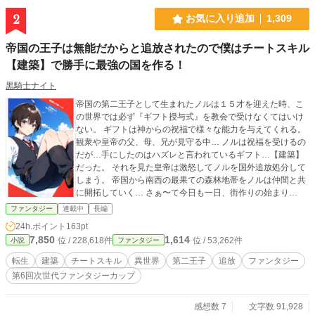
2
お気に入り追加
1,309
帝国の王子は無能だからと追放されたので僕はチートスキル
【建築】で勝手に最強の国を作る！
黒騎士ナイト
帝国の第二王子として生まれたノルは１５才を迎えた時、こ
の世界では必ず『ギフト授与式』を教会で受けなくてはいけ
ない。 ギフトは神からの祝福で様々な能力を与えてくれる。
観衆や皇帝の父、母、兄が見守る中… ノルは祝福を受けるの
だが…手にしたのはハズレと言われているギフト…【建築】
だった。 それを見た皇帝は激怒してノルを国外追放処分して
しまう。 帝国から南西の最果ての森林地帯をノルは仲間と共
に開拓していく… さぁ〜て今日も一日、街作りの始まり
だ！！
ファンタジー
連載中
長編
24h.ポイント
163pt
7,850
1,614
位 / 228,618件
位 / 53,262件
小説
ファンタジー
転生
建築
チートスキル
異世界
第二王子
追放
ファンタジー
第6回次世代ファンタジーカップ
感想数 7
文字数 91,928