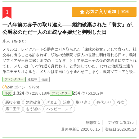
1
お気に入り追加
916
十八年前の赤子の取り違え——婚約破棄された「養女」が、
公爵家のただ一人の正統な令嬢だと判明した日
歩人（あゆと）
メリルは、レイクハート公爵家に引き取られた「遠縁の養女」として育った。社
交界に出ることも許されず、領地の治療院で病人の世話に明け暮れる日々。義姉
ソフィアが王家に嫁ぐまでの「つなぎ」として第二王子の仮の婚約者に立てられ
ても、メリルは「いずれ退く身代わり」と承知していた。 けれど治療院に通う
第二王子リオネルと、メリルは本当に心を通わせてしまう。義姉ソフィアと後見
人ライラは「養女が分を超えた」と激怒し、婚約を破棄してメリルを治療院ごと
ファンタジー
連載中
長編
辺境へ追放した。 だが、辺境で疫病が広がったとき、王都は気づく。病を癒せ
24h.ポイント
979pt
る「聖癒」の力を持つ者が、もう一人も残っていないことに。 十八年前、ひと
1,324
234
位 / 228,618件
位 / 53,262件
小説
ファンタジー
つの嘘があった。公爵令嬢の赤子と、後見人の娘の赤子がすり替えられていたの
だ。社交界の令嬢ソフィアではなく——治療院の「養女」メリルこそが、公爵家
悪役令嬢
婚約破棄
ざまぁ
治癒
取り違え
身代わり
養女
のただ一人の正統な令嬢だった。 日陰で生きてきた手が、王国を救う。
第二王子
もう遅い
ハッピーエンド
感想数 1
文字数 178,135
最終更新日 2026.06.15
登録日 2026.05.24