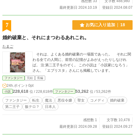
感想数 33
文字数 488,980
最終更新日 2024.10.19
登録日 2024.08.07
7
お気に入り追加
18
婚約破棄と、それにまつわるあれこれ。
たまご
それは、よくある婚約破棄の一場面であった。 それに関
わる全ての人間に、前世の記憶がよみがえったりしなけれ
ば。 注:第二王子をのぞく。 この小説は「小説家になろう」
さん、「エブリスタ」さんにも掲載しています。
ファンタジー
完結
長編
24h.ポイント
0pt
228,618
53,262
位 / 228,618件
位 / 53,262件
小説
ファンタジー
ファンタジー
転生
魔法
悪役令嬢
聖女
コメディ
婚約破棄
第二王子
飯テロ？
日本人
感想数 1
文字数 10,478
最終更新日 2024.09.28
登録日 2024.09.27