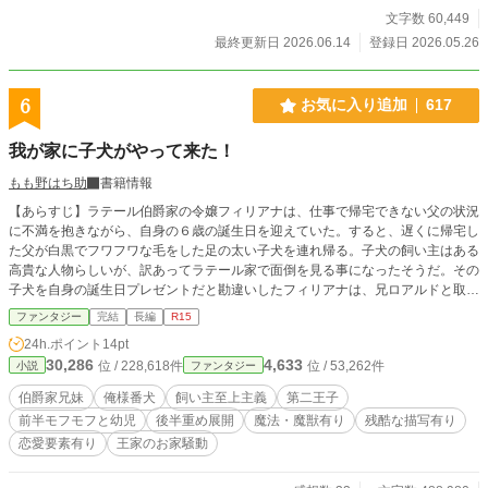
文字数 60,449
最終更新日 2026.06.14
登録日 2026.05.26
6
お気に入り追加
617
我が家に子犬がやって来た！
もも野はち助
書籍情報
【あらすじ】ラテール伯爵家の令嬢フィリアナは、仕事で帰宅できない父の状況
に不満を抱きながら、自身の６歳の誕生日を迎えていた。すると、遅くに帰宅し
た父が白黒でフワフワな毛をした足の太い子犬を連れ帰る。子犬の飼い主はある
高貴な人物らしいが、訳あってラテール家で面倒を見る事になったそうだ。その
子犬を自身の誕生日プレゼントだと勘違いしたフィリアナは、兄ロアルドと取り
合いながら、可愛がり始める。子犬はすでに名前が決まっており『アルス』とい
ファンタジー
完結
長編
R15
った。 アルスは当初かなり周囲の人間を警戒していたのだが、フィリアナとロ
24h.ポイント
14pt
アルドが甲斐甲斐しく世話をする事で、すぐに二人と打ち解ける。 だがそんな
30,286
4,633
位 / 228,618件
位 / 53,262件
小説
ファンタジー
子犬のアルスには、ある重大な秘密があって……。 この話は、子犬と戯れなが
ら巻き込まれ成長をしていく兄妹の物語。 ※全102話で完結済。 ★『小説家に
伯爵家兄妹
俺様番犬
飼い主至上主義
第二王子
なろう』でも読めます★
前半モフモフと幼児
後半重め展開
魔法・魔獣有り
残酷な描写有り
恋愛要素有り
王家のお家騒動