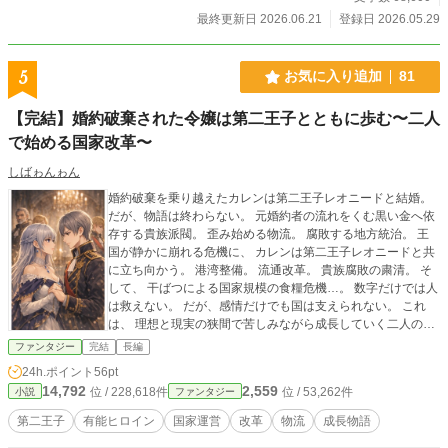
最終更新日 2026.06.21
登録日 2026.05.29
5
お気に入り追加
81
【完結】婚約破棄された令嬢は第二王子とともに歩む〜二人
で始める国家改革〜
しばゎんゎん
婚約破棄を乗り越えたカレンは第二王子レオニードと結婚。
だが、物語は終わらない。 元婚約者の流れをくむ黒い金へ依
存する貴族派閥。 歪み始める物流。 腐敗する地方統治。 王
国が静かに崩れる危機に、 カレンは第二王子レオニードと共
に立ち向かう。 港湾整備。 流通改革。 貴族腐敗の粛清。 そ
して、 干ばつによる国家規模の食糧危機…。 数字だけでは人
は救えない。 だが、感情だけでも国は支えられない。 これ
は、 理想と現実の狭間で苦しみながら成長していく二人の物
語。 婚約破棄されたので静かに去ったら、第二王子との絆を
ファンタジー
完結
長編
強めることが出来ました〜元婚約者は奈落の底まで落ちたよ
24h.ポイント
56pt
うです〜 の続編です
14,792
2,559
位 / 228,618件
位 / 53,262件
小説
ファンタジー
第二王子
有能ヒロイン
国家運営
改革
物流
成長物語