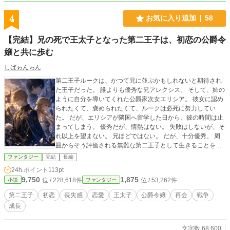
4
お気に入り追加
58
【完結】兄の死で王太子となった第二王子は、初恋の公爵令
嬢と共に歩む
しばゎんゎん
第二王子ルークは、かつて兄に並ぶかもしれないと期待され
た王子だった。 誰よりも優秀な兄アレクシス。 そして、姉の
ように自分を導いてくれた公爵家次女エリシア。 彼女に認め
られたくて、褒められたくて、ルークは必死に努力してい
た。 だが、エリシアが隣国へ留学した日から、彼の時間は止
まってしまう。 優秀だが、情熱はない。 失敗はしないが、そ
れ以上を望まない。 兄ほどではない。 だが、十分優秀。 周
囲からそう評価される無難な第二王子として生きることを、
ルーク自身も受け入れていた。 兄が、辺境で急死するまで
ファンタジー
完結
長編
は…。 突然王太子となったルーク。 混乱する王国。 そし
24h.ポイント
113pt
て、戦線布告と共に帰還したエリシア。 やがて明らかにな
9,750
1,875
位 / 228,618件
位 / 53,262件
小説
ファンタジー
る、兄の死の真相。 これは、兄の影を背負った第二王子が初
恋の人と共に戦火の中で止まっていた時間を取り戻す物語。
第二王子
初恋
喪失感
恋愛
王太子
公爵令嬢
再会
戦争
成長
文字数 68,600