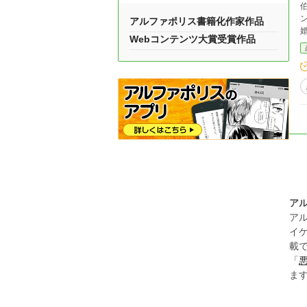
アルファポリス書籍化作家作品
Webコンテンツ大賞受賞作品
ア
ア
イ
載
「
ま