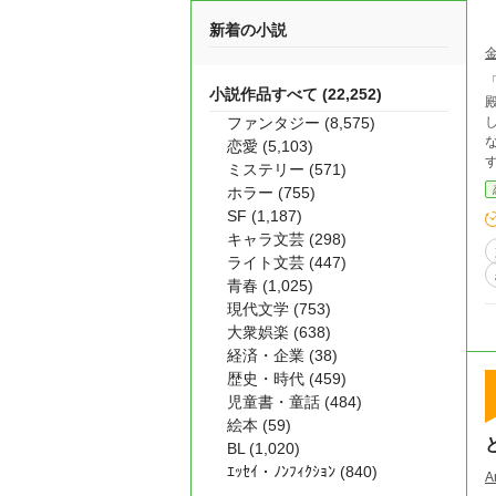
新着の小説
小説作品すべて (22,252)
ファンタジー (8,575)
なり復讐を誓
恋愛 (5,103)
ミステリー (571)
ホラー (755)
SF (1,187)
キャラ文芸 (298)
ライト文芸 (447)
青春 (1,025)
現代文学 (753)
大衆娯楽 (638)
経済・企業 (38)
歴史・時代 (459)
児童書・童話 (484)
絵本 (59)
BL (1,020)
ｴｯｾｲ・ﾉﾝﾌｨｸｼｮﾝ (840)
A