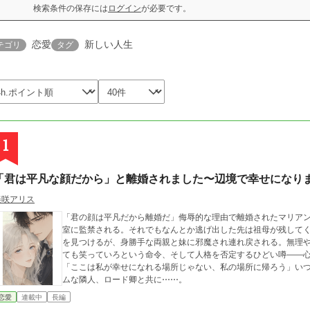
検索条件の保存には
ログイン
が必要です。
恋愛
新しい人生
テゴリ
タグ
1
「君は平凡な顔だから」と離婚されました〜辺境で幸せになり
美咲アリス
「君の顔は平凡だから離婚だ」侮辱的な理由で離婚されたマリア
室に監禁される。それでもなんとか逃げ出した先は祖母が残して
を見つけるが、身勝手な両親と妹に邪魔され連れ戻される。無理
ても笑っていろという命令、そして人格を否定するひどい噂——
「ここは私が幸せになれる場所じゃない、私の場所に帰ろう」い
ムな隣人、ロード卿と共に⋯⋯。
恋愛
連載中
長編