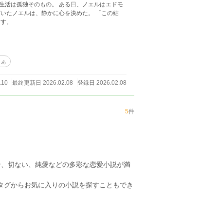
生活は孤独そのもの。 ある日、ノエルはエドモ
エルは、静かに心を決めた。 「この結
出す。
まぁ
110
最終更新日 2026.02.08
登録日 2026.02.08
5
件
ン、切ない、純愛などの多彩な恋愛小説が満
のタグからお気に入りの小説を探すこともでき