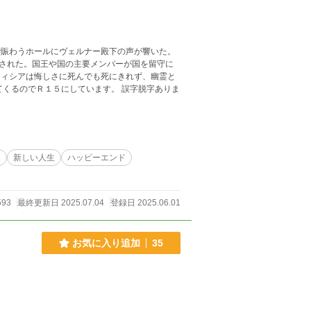
で賑わうホールにヴェルナー殿下の声が響いた。
された。国王や国の主要メンバーが国を留守に
ティシアは悔しさに死んでも死にきれず、幽霊と
家
新しい人生
ハッピーエンド
593
最終更新日 2025.07.04
登録日 2025.06.01
お気に入り追加
35