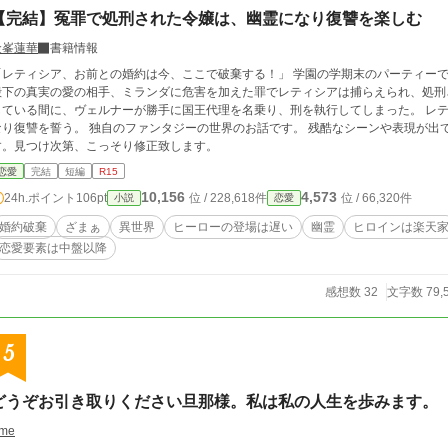
【完結】冤罪で処刑された令嬢は、幽霊になり復讐を楽しむ
金峯蓮華
書籍情報
「レティシア、お前との婚約は今、ここで破棄する！」 学園の学期末のパーティー
殿下の真実の愛の相手、ミランダに危害を加えた罪でレティシアは捕らえられ、処刑
している間に、ヴェルナーが勝手に国王代理を名乗り、刑を執行してしまった。 レ
う。 独自のファンタジーの世界のお話です。 残酷なシーンや表現が出てくるのでＲ１５にしています。 誤字脱字ありま
す。見つけ次第、こっそり修正致します。
恋愛
完結
短編
R15
10,156
4,573
24h.ポイント
106pt
位 / 228,618件
位 / 66,320件
小説
恋愛
婚約破棄
ざまぁ
異世界
ヒーローの登場は遅い
幽霊
ヒロインは楽天
恋愛要素は中盤以降
感想数 32
文字数 79,
5
どうぞお引き取りください旦那様。私は私の人生を歩みます。
me