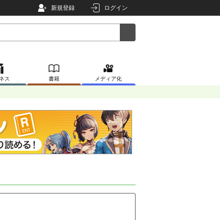
新規登録
ログイン
ネス
書籍
メディア化