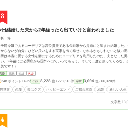
3
今日結婚した夫から2年経ったら出ていけと言われました
四折 柊
子爵令嬢であるコーデリアは高位貴族である公爵家から是非にと望まれ結婚した。
分からないが自分にひどい扱いをする実家を出て幸せになれるかもしれないと淡い期
公爵は本当に愛する女性を妻にするためにコーデリアを利用したのだ。夫となった男
ない。2年後には公爵邸から国外へ出ていってもらう。そして二度と戻ってくるな」
褒美です！）
恋愛
完結
短編
R15
8,228
3,694
24h.ポイント
149pt
位 / 228,618件
位 / 66,320件
小説
恋愛
異世界
恋愛
夫はクズ
ハッピーエンド
ご都合主義
結婚
新しい人生
文字数 13,
4