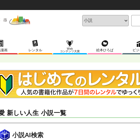
Web
稿漫画
レンタル
絵本ひろば
ビジ
コンテンツ大賞
愛 新しい人生 小説一覧
小説AI検索