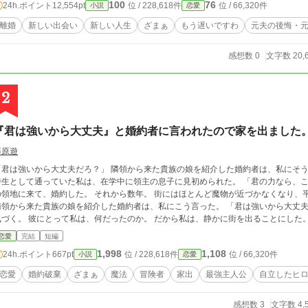
100
76
24h.ポイント
12,554pt
位 / 228,618件
位 / 66,320件
小説
恋愛
離婚
新しい出会い
新しい人生
ざまぁ
もう遅いですわ
元夫の後悔・
感想数 0
文字数 20,
2
『君は強いから大丈夫』と婚約者に言われたので家を出ました
藤原遊
強いから大丈夫だろ？」 隣領から来た貴族の娘を紹介した婚約者は、私にそう言った。 平民ながら魔力が多く、魔法学校に特
生として通っていた私は、在学中に領主の息子に見初められた。 「君の力なら、この街を守れる。一緒に守ろう」 そう言われて彼
来て、婚約した。 それから数年。 街にはほとんど魔物が近づかなくなり、平和な日々が続いていた。 ――あの日までは。
領から来た貴族の娘を紹介した婚約者は、私にこう言った。 「君は強いから大丈夫だろ？」 その言葉を聞いた瞬間、私はようやく
恋愛
完結
短編
1,998
1,108
24h.ポイント
667pt
位 / 228,618件
位 / 66,320件
小説
恋愛
恋愛
婚約破棄
ざまぁ
魔法
冒険者
家出
最強主人公
自立したヒ
感想数 3
文字数 4,