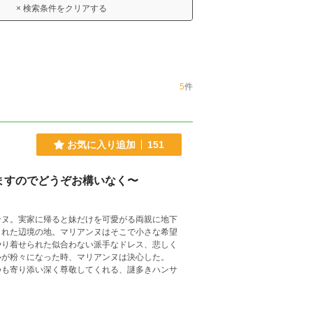
× 検索条件をクリアする
5
件
お気に入り追加
151
ますのでどうぞお構いなく〜
ンヌ。実家に帰ると妹だけを可愛がる両親に地下
くれた辺境の地。マリアンヌはそこで小さな希望
やり着せられた似合わない派手なドレス、悲しく
心が粉々になった時、マリアンヌは決心した。
つも寄り添い深く尊敬してくれる、謎多きハンサ