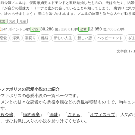
伯爵令嬢ノエルは、侯爵家嫡男エドモンドと政略結婚したものの、夫は冷たく、結婚
ンドが自分の従妹カトリーナと密かに会っていることを知ってしまう。 裏切りに気づいたノ
婚、終わらせましょう」 誰にも気づかれぬまま、ノエルの反撃と新たな人生が動き
恋愛
完結
短編
30,286
12,959
24h.ポイント
14pt
位 / 228,618件
位 / 66,320件
小説
恋愛
恋愛
浮気
裏切り
離縁
新しい人生
新しい恋
ハッピーエンド
ざ
文字数 17,
ルファポリスの恋愛小説のご紹介
ルファポリスの恋愛小説の一覧ページです。
ケメンとの甘々な恋愛から悪役令嬢などの異世界転移ものまで、胸キュ
です。
悪役令嬢
」 「
婚約破棄
」 「
溺愛
」 「
ざまぁ
」 「
オフィスラブ
」 人気
す。ぜひお気に入りの小説を見つけてください。