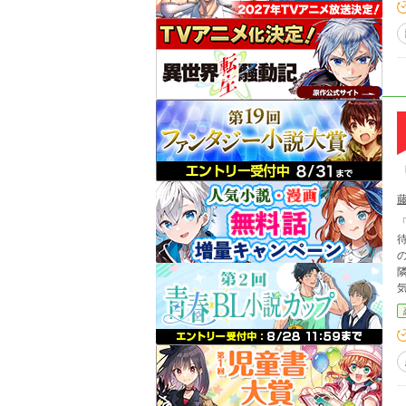
「君は
待
の領地に
隣