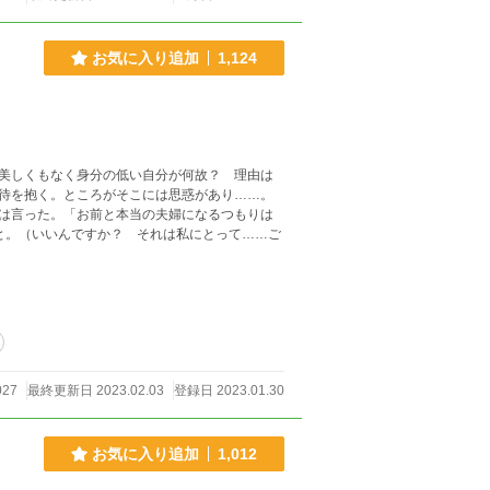
お気に入り追加
1,124
美しくもなく身分の低い自分が何故？ 理由は
待を抱く。ところがそこには思惑があり……。
は言った。「お前と本当の夫婦になるつもりは
と。（いいんですか？ それは私にとって……ご
027
最終更新日 2023.02.03
登録日 2023.01.30
お気に入り追加
1,012