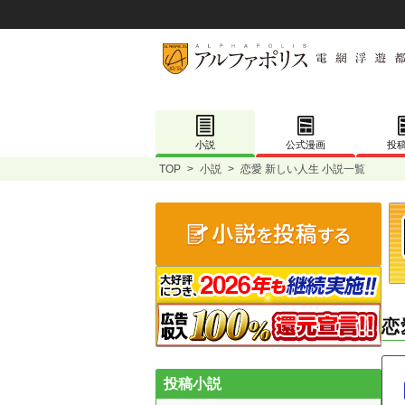
小説
公式漫画
投
TOP
>
小説
>
恋愛 新しい人生 小説一覧
恋
投稿小説